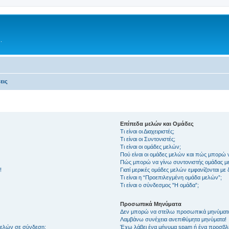
.
εις
Επίπεδα μελών και Ομάδες
Τι είναι οι Διαχειριστές;
Τι είναι οι Συντονιστές;
Τι είναι οι ομάδες μελών;
Πού είναι οι ομάδες μελών και πώς μπορώ 
Πώς μπορώ να γίνω συντονιστής ομάδας μ
!
Γιατί μερικές ομάδες μελών εμφανίζονται με
Τι είναι η “Προεπιλεγμένη ομάδα μελών”;
Τι είναι ο σύνδεσμος "Η ομάδα”;
Προσωπικά Μηνύματα
Δεν μπορώ να στείλω προσωπικά μηνύματ
Λαμβάνω συνέχεια ανεπιθύμητα μηνύματα!
μελών σε σύνδεση;
Έχω λάβει ένα μήνυμα spam ή ένα προσβλη