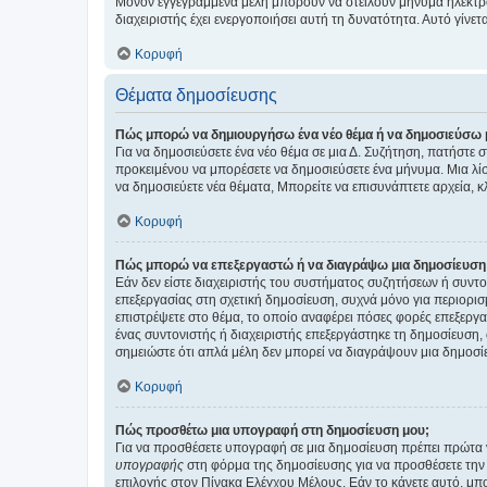
Μόνον εγγεγραμμένα μέλη μπορούν να στείλουν μήνυμα ηλεκτρ
διαχειριστής έχει ενεργοποιήσει αυτή τη δυνατότητα. Αυτό γί
Κορυφή
Θέματα δημοσίευσης
Πώς μπορώ να δημιουργήσω ένα νέο θέμα ή να δημοσιεύσω 
Για να δημοσιεύσετε ένα νέο θέμα σε μια Δ. Συζήτηση, πατήστε 
προκειμένου να μπορέσετε να δημοσιεύσετε ένα μήνυμα. Μια λίσ
να δημοσιεύετε νέα θέματα, Μπορείτε να επισυνάπτετε αρχεία, κ
Κορυφή
Πώς μπορώ να επεξεργαστώ ή να διαγράψω μια δημοσίευση
Εάν δεν είστε διαχειριστής του συστήματος συζητήσεων ή συντο
επεξεργασίας στη σχετική δημοσίευση, συχνά μόνο για περιορισ
επιστρέψετε στο θέμα, το οποίο αναφέρει πόσες φορές επεξεργασ
ένας συντονιστής ή διαχειριστής επεξεργάστηκε τη δημοσίευση,
σημειώστε ότι απλά μέλη δεν μπορεί να διαγράψουν μια δημοσίε
Κορυφή
Πώς προσθέτω μια υπογραφή στη δημοσίευση μου;
Για να προσθέσετε υπογραφή σε μια δημοσίευση πρέπει πρώτα ν
υπογραφής
στη φόρμα της δημοσίευσης για να προσθέσετε την
επιλογής στον Πίνακα Ελέγχου Μέλους. Εάν το κάνετε αυτό, μπ