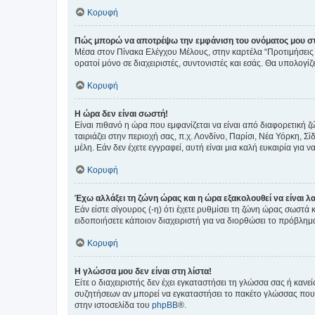
Κορυφή
Πώς μπορώ να αποτρέψω την εμφάνιση του ονόματος μου στ
Μέσα στον Πίνακα Ελέγχου Μέλους, στην καρτέλα “Προτιμήσεις 
ορατοί μόνο σε διαχειριστές, συντονιστές και εσάς. Θα υπολογί
Κορυφή
Η ώρα δεν είναι σωστή!
Είναι πιθανό η ώρα που εμφανίζεται να είναι από διαφορετική 
ταιριάζει στην περιοχή σας, π.χ. Λονδίνο, Παρίσι, Νέα Υόρκη,
μέλη. Εάν δεν έχετε εγγραφεί, αυτή είναι μια καλή ευκαιρία για να
Κορυφή
Έχω αλλάξει τη ζώνη ώρας και η ώρα εξακολουθεί να είναι λ
Εάν είστε σίγουρος (-η) ότι έχετε ρυθμίσει τη ζώνη ώρας σωστά
ειδοποιήσετε κάποιον διαχειριστή για να διορθώσει το πρόβλημ
Κορυφή
Η γλώσσα μου δεν είναι στη λίστα!
Είτε ο διαχειριστής δεν έχει εγκαταστήσει τη γλώσσα σας ή κα
συζητήσεων αν μπορεί να εγκαταστήσει το πακέτο γλώσσας που 
στην ιστοσελίδα του
phpBB
®.