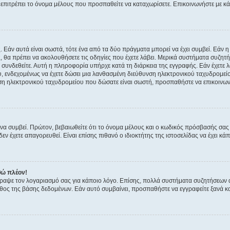
ην επιτρέπει το όνομα μέλους που προσπαθείτε να καταχωρίσετε. Επικοινωνήστε με κ
 Εάν αυτά είναι σωστά, τότε ένα από τα δύο πράγματα μπορεί να έχει συμβεί. Εάν 
ής, θα πρέπει να ακολουθήσετε τις οδηγίες που έχετε λάβει. Μερικά συστήματα συζητή
α συνδεθείτε. Αυτή η πληροφορία υπήρχε κατά τη διάρκεια της εγγραφής. Εάν έχετε
υ, ενδεχομένως να έχετε δώσει μια λανθασμένη διεύθυνση ηλεκτρονικού ταχυδρομείο
νση ηλεκτρονικού ταχυδρομείου που δώσατε είναι σωστή, προσπαθήστε να επικοινωνή
 συμβεί. Πρώτον, βεβαιωθείτε ότι το όνομα μέλους και ο κωδικός πρόσβασής σας ε
εν έχετε απαγορευθεί. Είναι επίσης πιθανό ο ιδιοκτήτης της ιστοσελίδας να έχει κάπ
θώ πλέον!
έγραψε τον λογαριασμό σας για κάποιο λόγο. Επίσης, πολλά συστήματα συζητήσεων
θος της βάσης δεδομένων. Εάν αυτό συμβαίνει, προσπαθήστε να εγγραφείτε ξανά και