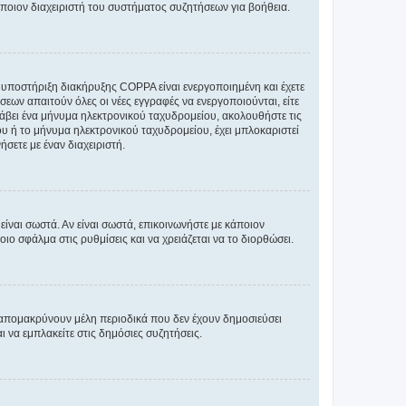
άποιον διαχειριστή του συστήματος συζητήσεων για βοήθεια.
η υποστήριξη διακήρυξης COPPA είναι ενεργοποιημένη και έχετε
σεων απαιτούν όλες οι νέες εγγραφές να ενεργοποιούνται, είτε
 λάβει ένα μήνυμα ηλεκτρονικού ταχυδρομείου, ακολουθήστε τις
υ ή το μήνυμα ηλεκτρονικού ταχυδρομείου, έχει μπλοκαριστεί
σετε με έναν διαχειριστή.
ίναι σωστά. Αν είναι σωστά, επικοινωνήστε με κάποιον
οιο σφάλμα στις ρυθμίσεις και να χρειάζεται να το διορθώσει.
 απομακρύνουν μέλη περιοδικά που δεν έχουν δημοσιεύσει
 να εμπλακείτε στις δημόσιες συζητήσεις.