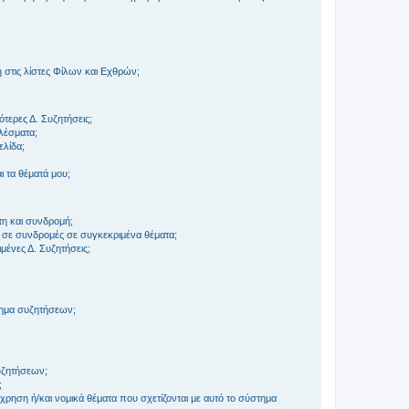
στις λίστες Φίλων και Εχθρών;
τερες Δ. Συζητήσεις;
ελέσματα;
ελίδα;
 τα θέματά μου;
τη και συνδρομή;
 σε συνδρομές σε συγκεκριμένα θέματα;
ένες Δ. Συζητήσεις;
τημα συζητήσεων;
;
συζητήσεων;
;
ρηση ή/και νομικά θέματα που σχετίζονται με αυτό το σύστημα