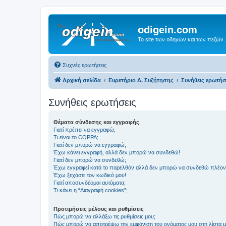
odigein.com
Το site των οδηγών και των πεζών..
Συχνές ερωτήσεις
Αρχική σελίδα
Ευρετήριο Δ. Συζήτησης
Συνήθεις ερωτήσ
Συνήθεις ερωτήσεις
Θέματα σύνδεσης και εγγραφής
Γιατί πρέπει να εγγραφώ;
Τι είναι το COPPA;
Γιατί δεν μπορώ να εγγραφώ;
Έχω κάνει εγγραφή, αλλά δεν μπορώ να συνδεθώ!
Γιατί δεν μπορώ να συνδεθώ;
Έχω εγγραφεί κατά το παρελθόν αλλά δεν μπορώ να συνδεθώ πλέον
Έχω ξεχάσει τον κωδικό μου!
Γιατί αποσυνδέομαι αυτόματα;
Τι κάνει η “Διαγραφή cookies”;
Προτιμήσεις μέλους και ρυθμίσεις
Πώς μπορώ να αλλάξω τις ρυθμίσεις μου;
Πώς μπορώ να αποτρέψω την εμφάνιση του ονόματος μου στη λίστα 