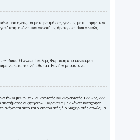
κόνα που σχετίζεται με το βαθμό σας, γενικώς με τη μορφή των
αλύτερη, εικόνα είναι γνωστή ως άβαταρ και είναι γενικώς
ς μεθόδους: Gravatar, Γκαλερί, Φόρτωση από σύνδεσμο ή
ορεί να καταστούν διαθέσιμα. Εάν δεν μπορείτε να
σμένων μελών, π.χ. συντονιστές και διαχειριστές. Γενικώς, δεν
του συστήματος συζητήσεων. Παρακαλώ μην κάνετε κατάχρηση
ο ανέχονται αυτό και ο συντονιστής ή ο διαχειριστής απλώς θα