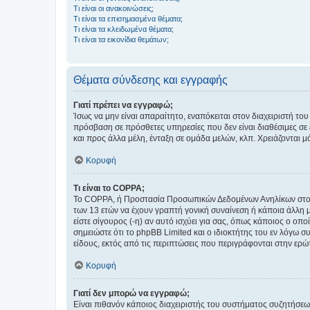
Τι είναι οι ανακοινώσεις;
Τι είναι τα επισημασμένα θέματα;
Τι είναι τα κλειδωμένα θέματα;
Τι είναι τα εικονίδια θεμάτων;
Θέματα σύνδεσης και εγγραφής
Γιατί πρέπει να εγγραφώ;
Ίσως να μην είναι απαραίτητο, εναπόκειται στον διαχειριστή 
πρόσβαση σε πρόσθετες υπηρεσίες που δεν είναι διαθέσιμες σ
και προς άλλα μέλη, ένταξη σε ομάδα μελών, κλπ. Χρειάζονται 
Κορυφή
Τι είναι το COPPA;
Το COPPA, ή Προστασία Προσωπικών Δεδομένων Ανηλίκων στο Δ
των 13 ετών να έχουν γραπτή γονική συναίνεση ή κάποια άλλη 
είστε σίγουρος (-η) αν αυτό ισχύει για σας, όπως κάποιος ο ο
σημειώστε ότι το phpBB Limited και ο ιδιοκτήτης του εν λόγω
είδους, εκτός από τις περιπτώσεις που περιγράφονται στην ερ
Κορυφή
Γιατί δεν μπορώ να εγγραφώ;
Είναι πιθανόν κάποιος διαχειριστής του συστήματος συζητήσεω