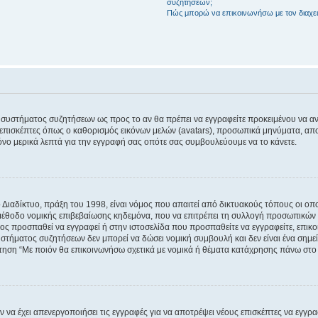
συζητήσεων;
Πώς μπορώ να επικοινωνήσω με τον διαχει
του συστήματος συζητήσεων ως προς το αν θα πρέπει να εγγραφείτε προκειμένου να 
ε επισκέπτες όπως ο καθορισμός εικόνων μελών (avatars), προσωπικά μηνύματα, 
μόνο μερικά λεπτά για την εγγραφή σας οπότε σας συμβουλεύουμε να το κάνετε.
ιαδίκτυο, πράξη του 1998, είναι νόμος που απαιτεί από δικτυακούς τόπους οι ο
μέθοδο νομικής επιβεβαίωσης κηδεμόνα, που να επιτρέπει τη συλλογή προσωπικών 
ποίος προσπαθεί να εγγραφεί ή στην ιστοσελίδα που προσπαθείτε να εγγραφείτε, επ
 συστήματος συζητήσεων δεν μπορεί να δώσει νομική συμβουλή και δεν είναι ένα ση
ώτηση “Με ποιόν θα επικοινωνήσω σχετικά με νομικά ή θέματα κατάχρησης πάνω στο
ν να έχει απενεργοποιήσει τις εγγραφές για να αποτρέψει νέους επισκέπτες να εγγ