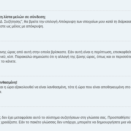
η λίστα μελών σε σύνδεση;
Δ. Συζήτησης”, θα βρείτε την επιλογή
Απόκρυψη των στοιχείων μου κατά τη διάρκει
ζεστε ως μέλος με απόκρυψη.
ζώνης ώρας από αυτή στην οποία βρίσκεστε. Εάν αυτή είναι η περίπτωση, επισκεφθεί
 Σίδνεϋ, κλπ. Παρακαλώ σημειώστε ότι η αλλαγή της ζώνης ώρας, όπως και οι περισσ
 το κάνετε.
ανθασμένη!
 και η ώρα εξακολουθεί να είναι λανθασμένη, τότε ή ώρα που είναι αποθηκευμένη στ
α.
νείς δεν έχει μεταφράσει αυτό το σύστημα συζητήσεων στη γλώσσα σας. Προσπαθήστε
χρειάζεστε. Εάν το πακέτο γλώσσας δεν υπάρχει, μπορείτε να δημιουργήσετε μια ν