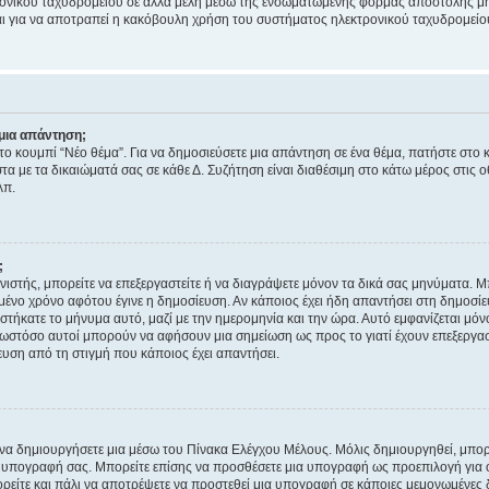
ονικού ταχυδρομείου σε άλλα μέλη μέσω της ενσωματωμένης φόρμας αποστολής μη
νεται για να αποτραπεί η κακόβουλη χρήση του συστήματος ηλεκτρονικού ταχυδρομεί
μια απάντηση;
στο κουμπί “Νέο θέμα”. Για να δημοσιεύσετε μια απάντηση σε ένα θέμα, πατήστε στο 
τα με τα δικαιώματά σας σε κάθε Δ. Συζήτηση είναι διαθέσιμη στο κάτω μέρος στις 
λπ.
;
νιστής, μπορείτε να επεξεργαστείτε ή να διαγράψετε μόνον τα δικά σας μηνύματα. 
μένο χρόνο αφότου έγινε η δημοσίευση. Αν κάποιος έχει ήδη απαντήσει στη δημοσίε
τήκατε το μήνυμα αυτό, μαζί με την ημερομηνία και την ώρα. Αυτό εμφανίζεται μόνο
 ωστόσο αυτοί μπορούν να αφήσουν μια σημείωση ως προς το γιατί έχουν επεξεργασ
υση από τη στιγμή που κάποιος έχει απαντήσει.
α δημιουργήσετε μια μέσω του Πίνακα Ελέγχου Μέλους. Μόλις δημιουργηθεί, μπορε
 υπογραφή σας. Μπορείτε επίσης να προσθέσετε μια υπογραφή ως προεπιλογή για ό
ορείτε και πάλι να αποτρέψετε να προστεθεί μια υπογραφή σε κάποιες μεμονωμένες