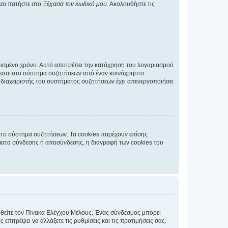
και πατήστε στο
Ξέχασα τον κωδικό μου
. Ακολουθήστε τις
ρισμένο χρόνο. Αυτό αποτρέπει την κατάχρηση του λογαριασμού
έεστε στο σύστημα συζητήσεων από έναν κοινόχρηστο
 ο διαχειριστής του συστήματος συζητήσεων έχει απενεργοποιήσει
στο σύστημα συζητήσεων. Τα cookies παρέχουν επίσης
ματα σύνδεσης ή αποσύνδεσης, η διαγραφή των cookies του
εφθείτε τον Πίνακα Ελέγχου Μέλους. Ένας σύνδεσμος μπορεί
ιτρέψει να αλλάξετε τις ρυθμίσεις και τις προτιμήσεις σας.