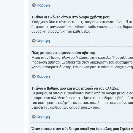
Κορυφή
Τι είναι οι εικόνες δίπλα στο όνομα χρήστη μου;
Υπάρχουν δύο εικόνες οι οποίες μπορεί να εμφανιστούν μαζί με
άστρων, τετραγώνων ή κουκίδων, υποδεικνύοντας πόσες δημοσιεύ
μοναδική, προσωπική για κάθε μέλος.
Κορυφή
Πώς μπορώ να εμφανίσω ένα άβαταρ;
Μέσα στον Πίνακα Ελέγχου Μέλους, στην καρτέλα “Προφίλ”, μπο
Φόρτωση άβαταρ. Εναπόκειται στον διαχειριστή του συστήματος 
χρησιμοποιήσετε άβαταρ, επικοινωνήστε με κάποιον διαχειριστ
Κορυφή
Τι είναι ο βαθμός μου και πώς μπορώ να τον αλλάξω;
Οι βαθμοί, οι οποίοι εμφανίζονται κάτω από το όνομα μέλους σα
μπορείτε να αλλάξετε άμεσα το κείμενο οποιουδήποτε βαθμού 
του συστήματος συζητήσεων με άσκοπες δημοσιεύσεις μόνο και 
μειώσει τον αριθμό των δημοσιεύσεων σας.
Κορυφή
Όταν πατάω στον σύνδεσμο email για ένα μέλος μου ζητάει 