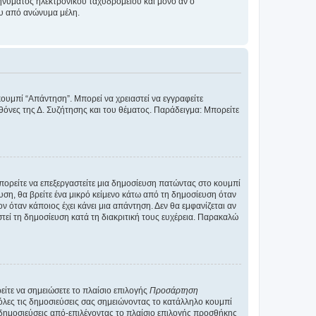
νύματος ηλεκτρονικού ταχυδρομείου και μόνο αν ο
ου από ανώνυμα μέλη.
κουμπί “Απάντηση”. Μπορεί να χρειαστεί να εγγραφείτε
οθόνες της Δ. Συζήτησης και του θέματος. Παράδειγμα: Μπορείτε
Μπορείτε να επεξεργαστείτε μια δημοσίευση πατώντας στο κουμπί
υση, θα βρείτε ένα μικρό κείμενο κάτω από τη δημοσίευση όταν
ν όταν κάποιος έχει κάνει μια απάντηση. Δεν θα εμφανίζεται αν
τεί τη δημοσίευση κατά τη διακριτική τους ευχέρεια. Παρακαλώ
ίτε να σημειώσετε το πλαίσιο επιλογής
Προσάρτηση
λες τις δημοσιεύσεις σας σημειώνοντας το κατάλληλο κουμπί
 δημοσιεύσεις από-επιλέγοντας το πλαίσιο επιλογής προσθήκης