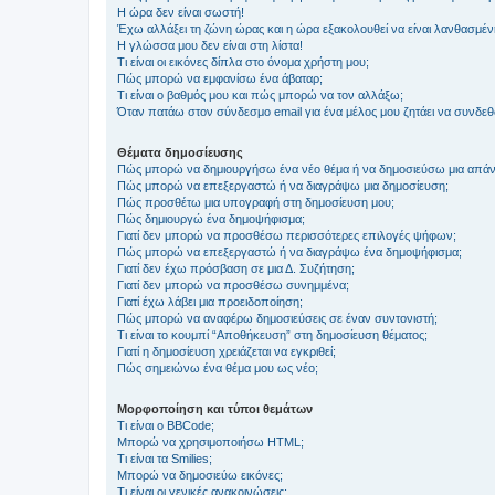
Η ώρα δεν είναι σωστή!
Έχω αλλάξει τη ζώνη ώρας και η ώρα εξακολουθεί να είναι λανθασμέν
Η γλώσσα μου δεν είναι στη λίστα!
Τι είναι οι εικόνες δίπλα στο όνομα χρήστη μου;
Πώς μπορώ να εμφανίσω ένα άβαταρ;
Τι είναι ο βαθμός μου και πώς μπορώ να τον αλλάξω;
Όταν πατάω στον σύνδεσμο email για ένα μέλος μου ζητάει να συνδε
Θέματα δημοσίευσης
Πώς μπορώ να δημιουργήσω ένα νέο θέμα ή να δημοσιεύσω μια απάν
Πώς μπορώ να επεξεργαστώ ή να διαγράψω μια δημοσίευση;
Πώς προσθέτω μια υπογραφή στη δημοσίευση μου;
Πώς δημιουργώ ένα δημοψήφισμα;
Γιατί δεν μπορώ να προσθέσω περισσότερες επιλογές ψήφων;
Πώς μπορώ να επεξεργαστώ ή να διαγράψω ένα δημοψήφισμα;
Γιατί δεν έχω πρόσβαση σε μια Δ. Συζήτηση;
Γιατί δεν μπορώ να προσθέσω συνημμένα;
Γιατί έχω λάβει μια προειδοποίηση;
Πώς μπορώ να αναφέρω δημοσιεύσεις σε έναν συντονιστή;
Τι είναι το κουμπί “Αποθήκευση” στη δημοσίευση θέματος;
Γιατί η δημοσίευση χρειάζεται να εγκριθεί;
Πώς σημειώνω ένα θέμα μου ως νέο;
Μορφοποίηση και τύποι θεμάτων
Τι είναι ο BBCode;
Μπορώ να χρησιμοποιήσω HTML;
Τι είναι τα Smilies;
Μπορώ να δημοσιεύω εικόνες;
Τι είναι οι γενικές ανακοινώσεις;