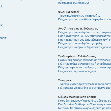
συστήματος συζητήσεων!
η!
Φίλοι και εχθροί
Τι είναι η λίστα Φίλων και Εχθρών;
Πώς μπορώ να προσθέσω / αφαιρέσω μέλη 
θώ;
Αναζήτηση στις Δ. Συζητήσεις
Πώς μπορώ να αναζητήσω σε μια ή περισσό
Γιατί η αναζήτησή μου δεν επιστρέφει αποτ
τηση;
Γιατί η αναζήτηση μου επιστρέφει μια κενή σ
Πώς μπορώ να αναζητήσω για μέλη;
Πώς μπορώ να βρω τις δημοσιεύσεις μου και
Συνδρομές και Σελιδοδείκτες
Ποια είναι η διαφορά ανάμεσα σε σελιδοδείκ
Πώς προσθέτω σελιδοδείκτες ή εγγράφομαι
Πώς εγγράφομαι σε συνδρομές σε συγκεκριμ
Πώς αφαιρώ τις συνδρομές μου;
Συνημμένα
Τι συνημμένα επιτρέπονται σε αυτό το σύσ
Πώς μπορώ να βρω όλα τα συνημμένα μου
Θέματα σχετικά με το phpBB
Ποιος έχει δημιουργήσει αυτό το σύστημα 
Γιατί δεν είναι διαθέσιμο το Χ χαρακτηριστικό
Με ποιον θα επικοινωνήσω σχετικά με κατάχ