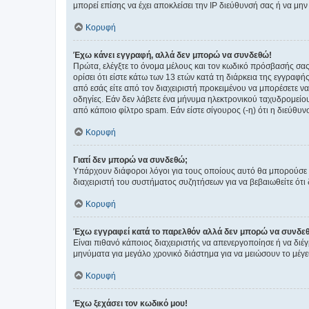
μπορεί επίσης να έχει αποκλείσει την IP διεύθυνσή σας ή να μ
Κορυφή
Έχω κάνει εγγραφή, αλλά δεν μπορώ να συνδεθώ!
Πρώτα, ελέγξτε το όνομα μέλους και τον κωδικό πρόσβασής σας.
ορίσει ότι είστε κάτω των 13 ετών κατά τη διάρκεια της εγγραφ
από εσάς είτε από τον διαχειριστή προκειμένου να μπορέσετε ν
οδηγίες. Εάν δεν λάβετε ένα μήνυμα ηλεκτρονικού ταχυδρομείο
από κάποιο φίλτρο spam. Εάν είστε σίγουρος (-η) ότι η διεύθυ
Κορυφή
Γιατί δεν μπορώ να συνδεθώ;
Υπάρχουν διάφοροι λόγοι για τους οποίους αυτό θα μπορούσε να
διαχειριστή του συστήματος συζητήσεων για να βεβαιωθείτε ότι δ
Κορυφή
Έχω εγγραφεί κατά το παρελθόν αλλά δεν μπορώ να συνδε
Είναι πιθανό κάποιος διαχειριστής να απενεργοποίησε ή να δι
μηνύματα για μεγάλο χρονικό διάστημα για να μειώσουν το μέγε
Κορυφή
Έχω ξεχάσει τον κωδικό μου!