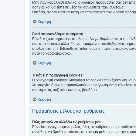
Μην πανικοβάλλεστε! Αν και ο κωδικός πρόσβασής σας δεν μπορ
οδηγίες και θα είστε σε θέση να συνδεθείτε πάλι σύντομα.
Ωστόσο, αν δεν είστε σε θέση να επαναφέρετε τον κωδικό πρόσ
Κορυφή
Γιατί αποσυνδέομαι αυτόματα;
Εάν δεν έχετε σημειώσει το πλαίσιο
Να με θυμάσαι
κατά τη σύνδ
σας από κάποιον άλλο. Για να παραμείνετε συνδεδεμένοι, σημει
υπολογιστή, π.χ. βιβλιοθήκη, internet cafe, πανεπιστημιακό ερ
αυτό το χαρακτηριστικό.
Κορυφή
Τι κάνει η “Διαγραφή cookies”;
Η “Διαγραφή cookies” διαγράφει τα cookies που έχουν δημιου
λειτουργίες όπως η παρακολούθηση αναγνωσμένων εάν είναι εν
συστήματος συζητήσεων ίσως βοηθήσει.
Κορυφή
Προτιμήσεις μέλους και ρυθμίσεις
Πώς μπορώ να αλλάξω τις ρυθμίσεις μου;
Εάν είστε εγγεγραμμένο μέλος, όλες οι ρυθμίσεις σας αποθηκε
συνήθως να βρεθεί πατώντας στο όνομα μέλους σας στην κορυφή