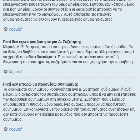
επεξεργαστούν κάθε επιλογή του δημοψηφίσματος. Ωστόσο, εάν κάποιο μέλος
έχει ήδη ψηφίσει, μόνον οι συντονιστές ή οι διαχειριστές μπορούν να το
επεξεργαστούν ή να το διαγράψουν. Αυτό αποτρέπει τις επιλογές
δημοψηφίσματος να αλλαχθούν εν εξελίξει ενός δημοψηφίσματος.
Κορυφή
Γιατί δεν έχω πρόσβαση σε μια Δ. Συζήτηση;
Μερικές Δ. Συζητήσεις μπορεί να περιορίζονται σε ορισμένα μέλη ή ομάδες. Για
να δείτε, να διαβάσετε, να απαντήσετε ή για οποιαδήποτε άλλη ενέργεια μπορεί
να χρειάζεστε ειδικά δικαιώματα. Επικοινωνήστε με έναν συντονιστή ή
διαχειριστή του συστήματος συζητήσεων για να σας χορηγήσει την πρόσβαση.
Κορυφή
Γιατί δεν μπορώ να προσθέσω συνημμένα;
Τα δικαιώματα συνημμένου χορηγούνται ανά Δ. Συζήτηση, ανά ομάδα, ή ανά
μέλος. Ο διαχειριστής του συστήματος συζητήσεων μπορεί να μην έχει επιτρέψει
την προσθήκη συνημμένων στη συγκεκριμένη Δ. Συζήτηση που θέλετε να
δημοσιεύσετε ή πιθανόν μόνο ορισμένες ομάδες μπορούν να προσθέτουν
συνημμένα. Επικοινωνήστε με τον διαχειριστή του συστήματος συζητήσεων εάν
δεν είστε σίγουρος (-η) σχετικά με το λόγο που δεν μπορείτε να προσθέσετε
συνημμένα.
Κορυφή