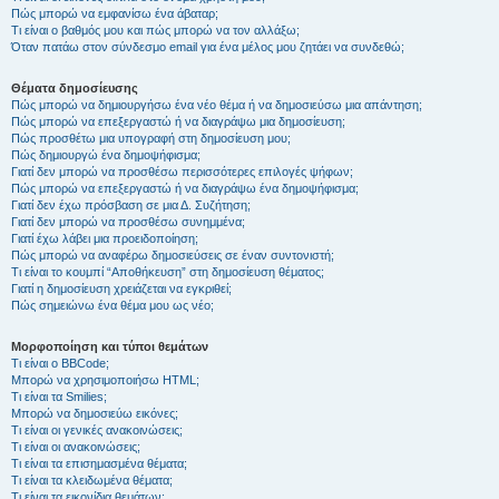
Πώς μπορώ να εμφανίσω ένα άβαταρ;
Τι είναι ο βαθμός μου και πώς μπορώ να τον αλλάξω;
Όταν πατάω στον σύνδεσμο email για ένα μέλος μου ζητάει να συνδεθώ;
Θέματα δημοσίευσης
Πώς μπορώ να δημιουργήσω ένα νέο θέμα ή να δημοσιεύσω μια απάντηση;
Πώς μπορώ να επεξεργαστώ ή να διαγράψω μια δημοσίευση;
Πώς προσθέτω μια υπογραφή στη δημοσίευση μου;
Πώς δημιουργώ ένα δημοψήφισμα;
Γιατί δεν μπορώ να προσθέσω περισσότερες επιλογές ψήφων;
Πώς μπορώ να επεξεργαστώ ή να διαγράψω ένα δημοψήφισμα;
Γιατί δεν έχω πρόσβαση σε μια Δ. Συζήτηση;
Γιατί δεν μπορώ να προσθέσω συνημμένα;
Γιατί έχω λάβει μια προειδοποίηση;
Πώς μπορώ να αναφέρω δημοσιεύσεις σε έναν συντονιστή;
Τι είναι το κουμπί “Αποθήκευση” στη δημοσίευση θέματος;
Γιατί η δημοσίευση χρειάζεται να εγκριθεί;
Πώς σημειώνω ένα θέμα μου ως νέο;
Μορφοποίηση και τύποι θεμάτων
Τι είναι ο BBCode;
Μπορώ να χρησιμοποιήσω HTML;
Τι είναι τα Smilies;
Μπορώ να δημοσιεύω εικόνες;
Τι είναι οι γενικές ανακοινώσεις;
Τι είναι οι ανακοινώσεις;
Τι είναι τα επισημασμένα θέματα;
Τι είναι τα κλειδωμένα θέματα;
Τι είναι τα εικονίδια θεμάτων;