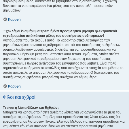
συγκεκριμένο μέλος, αναφέρετε τα μηνύματα στους συντονιστές. Έχουν τη
δυνατότητα να αποτρέψουν ένα μέλος από την αποστολή προσωπικών
μηνυμάτων.
Κορυφή
Έχω λάβει ένα μήνυμα spam ή ένα προσβλητικό μήνυμα ηλεκτρονικού
ταχυδρομείου από κάποιο μέλος του συστήματος συζητήσεων!
Λυπούμαστε που το ακούμε αυτό. Το χαρακτηριστικό λειτουργίας των
μηνυμάτων ηλεκτρονικού ταχυδρομείου αυτού του συστήματος συζητήσεων
συμπεριλαμβάνουν ασφαλιστικές δικλείδες για να προσπαθήσουμε και να
παρακολουθήσουμε μέλη που αποστέλλουν τέτοια μηνύματα, οπότε στείλτε
μήνυμα ηλεκτρονικού ταχυδρομείου στον διαχειριστή του συστήματος
συζητήσεων με πλήρες αντίγραφο του μηνύματος που λάβατε. Είναι πολύ
σημαντικό να υπάρχουν οι κεφαλίδες που περιέχουν τα στοιχεία του μέλους το
οποίο απέστειλε το μήνυμα ηλεκτρονικού ταχυδρομείου. Ο διαχειριστής του
συστήματος συζητήσεων μπορεί στη συνέχεια να λάβει μέτρα.
Κορυφή
Φίλοι και εχθροί
Τι είναι η λίστα Φίλων και Εχθρών;
Μπορείτε να χρησιμοποιήσετε αυτές τις λίστες για να οργανώσετε τα μέλη του
συστήματος συζητήσεων. Τα μέλη που προστίθενται στη λίστα φίλων σας θα
εμφανίζονται σε λίστα στον Πίνακα Ελέγχου Μέλους για γρήγορη πρόσβαση για
να βλέπετε εάν είναι συνδεδεμένοι και να στέλνετε προσωπικά μηνύματα.