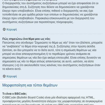
Ο διαχειριστής του συστήματος συζητήσεων μπορεί να έχει αποφασίσει ότι οι
δημοσιεύσεις στη Δ. Συζήτηση που θέλετε να δημοσιεύσετε να χρειάζονται
έλεγχο πριν υποβληθούν. Είναι επίσης πιθανό ο διαχειριστής να σας έχει
τοποθετήσει σε μια ομάδα μελών των οποίων οι δημοσιεύσεις να χρειάζονται
έλεγχο πριν υποβληθούν. Παρακαλώ επικοινωνείτε με τον διαχειριστή του
συστήματος συζητήσεων για περισσότερες πληροφορίες.
Κορυφή
Πώς σημειώνω ένα θέμα μου ως νέο;
Πατώντας στο σύνδεσμο “Σημειώστε το θέμα ως νέο” όταν τον βλέπετε, μπορείτε
να “ανεβάσετε” το θέμα στην κορυφή της Δ. Συζήτησης στην πρώτη σελίδα.
Ωστόσο, αν δεν μπορείτε να το δείτε αυτό, τότε η σημείωση θεμάτων ως νέα
μπορεί να είναι απενεργοποιημένη ή το περιθώριο χρόνου ανάμεσα σε
σημειώσεις θεμάτων ως νέα δεν έχει ακόμη επιτευχθεί. Είναι επίσης δυνατόν να
σημειώσετε ως νέο το θέμα απλώς απαντώντας σε αυτό, ωστόσο, να είστε
σίγουρος (-η) ότι ακολουθείτε τους κανόνες του συστήματος συζητήσεων όταν
το κάνετε αυτό.
Κορυφή
Μορφοποίηση και τύποι θεμάτων
Τι είναι ο BBCode;
Ο BBCode (Bulletin Board Code) είναι μία ιδιαίτερη εφαρμογή της HTML,
προσφέροντας μεγάλη δυνατότητα ελέγχου της μορφοποίησης σε συγκεκριμένα