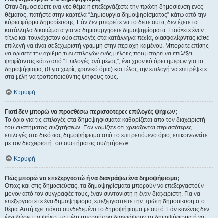
Όταν δημοσιεύετε ένα νέο θέμα ή επεξεργάζεστε την πρώτη δημοσίευση ενός
θέματος, πατήστε στην καρτέλα “Δημιουργία δημοψηφίσματος” κάτω από την
κύρια φόρμα δημοσίευσης. Εάν δεν μπορείτε να το δείτε αυτό, δεν έχετε τα
κατάλληλα δικαιώματα για να δημιουργήσετε δημοψηφίσματα. Εισάγετε έναν
τίτλο και τουλάχιστον δύο επιλογές στα κατάλληλα πεδία, διασφαλίζοντας κάθε
επιλογή να είναι σε ξεχωριστή γραμμή στην περιοχή κειμένου. Μπορείτε επίσης
να ορίσετε τον αριθμό των επιλογών ενός μέλους που μπορεί να επιλέξει
ψηφίζοντας κάτω από “Επιλογές ανά μέλος”, ένα χρονικό όριο ημερών για το
δημοψήφισμα, (0 για χωρίς χρονικό όριο) και τέλος την επιλογή να επιτρέψετε
στα μέλη να τροποποιούν τις ψήφους τους.
Κορυφή
Γιατί δεν μπορώ να προσθέσω περισσότερες επιλογές ψήφων;
Το όριο για τις επιλογές στα δημοψηφίσματα καθορίζεται από τον διαχειριστή
του συστήματος συζητήσεων. Εάν νομίζετε ότι χρειάζονται περισσότερες
επιλογές στο δικό σας δημοψήφισμα από το επιτρεπόμενο όριο, επικοινωνείτε
με τον διαχειριστή του συστήματος συζητήσεων.
Κορυφή
Πώς μπορώ να επεξεργαστώ ή να διαγράψω ένα δημοψήφισμα;
Όπως και στις δημοσιεύσεις, τα δημοψηφίσματα μπορούν να επεξεργαστούν
μόνον από τον συγγραφέα τους, έναν συντονιστή ή έναν διαχειριστή. Για να
επεξεργαστείτε ένα δημοψήφισμα, επεξεργαστείτε την πρώτη δημοσίευση στο
θέμα. Αυτή έχει πάντα συνδεδεμένο το δημοψήφισμα με αυτό. Εάν κανένας δεν
έχει δώσει μια ψήφο, τα μέλη μπορούν να διαγράψουν το δημοψήφισμα ή να