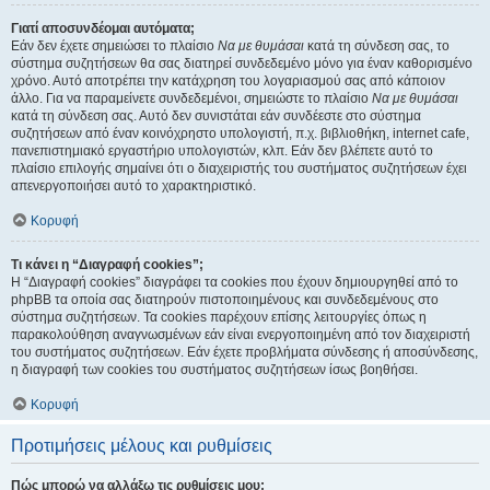
Γιατί αποσυνδέομαι αυτόματα;
Εάν δεν έχετε σημειώσει το πλαίσιο
Να με θυμάσαι
κατά τη σύνδεση σας, το
σύστημα συζητήσεων θα σας διατηρεί συνδεδεμένο μόνο για έναν καθορισμένο
χρόνο. Αυτό αποτρέπει την κατάχρηση του λογαριασμού σας από κάποιον
άλλο. Για να παραμείνετε συνδεδεμένοι, σημειώστε το πλαίσιο
Να με θυμάσαι
κατά τη σύνδεση σας. Αυτό δεν συνιστάται εάν συνδέεστε στο σύστημα
συζητήσεων από έναν κοινόχρηστο υπολογιστή, π.χ. βιβλιοθήκη, internet cafe,
πανεπιστημιακό εργαστήριο υπολογιστών, κλπ. Εάν δεν βλέπετε αυτό το
πλαίσιο επιλογής σημαίνει ότι ο διαχειριστής του συστήματος συζητήσεων έχει
απενεργοποιήσει αυτό το χαρακτηριστικό.
Κορυφή
Τι κάνει η “Διαγραφή cookies”;
Η “Διαγραφή cookies” διαγράφει τα cookies που έχουν δημιουργηθεί από το
phpBB τα οποία σας διατηρούν πιστοποιημένους και συνδεδεμένους στο
σύστημα συζητήσεων. Τα cookies παρέχουν επίσης λειτουργίες όπως η
παρακολούθηση αναγνωσμένων εάν είναι ενεργοποιημένη από τον διαχειριστή
του συστήματος συζητήσεων. Εάν έχετε προβλήματα σύνδεσης ή αποσύνδεσης,
η διαγραφή των cookies του συστήματος συζητήσεων ίσως βοηθήσει.
Κορυφή
Προτιμήσεις μέλους και ρυθμίσεις
Πώς μπορώ να αλλάξω τις ρυθμίσεις μου;