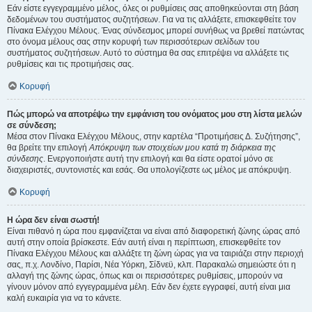
Εάν είστε εγγεγραμμένο μέλος, όλες οι ρυθμίσεις σας αποθηκεύονται στη βάση
δεδομένων του συστήματος συζητήσεων. Για να τις αλλάξετε, επισκεφθείτε τον
Πίνακα Ελέγχου Μέλους. Ένας σύνδεσμος μπορεί συνήθως να βρεθεί πατώντας
στο όνομα μέλους σας στην κορυφή των περισσότερων σελίδων του
συστήματος συζητήσεων. Αυτό το σύστημα θα σας επιτρέψει να αλλάξετε τις
ρυθμίσεις και τις προτιμήσεις σας.
Κορυφή
Πώς μπορώ να αποτρέψω την εμφάνιση του ονόματος μου στη λίστα μελών
σε σύνδεση;
Μέσα στον Πίνακα Ελέγχου Μέλους, στην καρτέλα “Προτιμήσεις Δ. Συζήτησης”,
θα βρείτε την επιλογή
Απόκρυψη των στοιχείων μου κατά τη διάρκεια της
σύνδεσης
. Ενεργοποιήστε αυτή την επιλογή και θα είστε ορατοί μόνο σε
διαχειριστές, συντονιστές και εσάς. Θα υπολογίζεστε ως μέλος με απόκρυψη.
Κορυφή
Η ώρα δεν είναι σωστή!
Είναι πιθανό η ώρα που εμφανίζεται να είναι από διαφορετική ζώνης ώρας από
αυτή στην οποία βρίσκεστε. Εάν αυτή είναι η περίπτωση, επισκεφθείτε τον
Πίνακα Ελέγχου Μέλους και αλλάξτε τη ζώνη ώρας για να ταιριάζει στην περιοχή
σας, π.χ. Λονδίνο, Παρίσι, Νέα Υόρκη, Σίδνεϋ, κλπ. Παρακαλώ σημειώστε ότι η
αλλαγή της ζώνης ώρας, όπως και οι περισσότερες ρυθμίσεις, μπορούν να
γίνουν μόνον από εγγεγραμμένα μέλη. Εάν δεν έχετε εγγραφεί, αυτή είναι μια
καλή ευκαιρία για να το κάνετε.