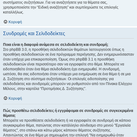
συστήματος συζητήσεων. Για να αναζητήσετε για τα θέματα σας,
χρησιμοποιείστε την “Ειδική αναζήτηση” και συμπληρώστε τις επιλογές
καταλλήλως.
Κορυφή
Συνδρομές και Σελιδοδείκτες
Ποια είναι η διαφορά ανάμεσα σε σελιδοδείκτη και συνδρομή;
Στο phpBB 3.0, η προσθήκη σελιδοδεικτών θεμάτων λειτουργούσε όπως η
προσθήκη σελιδοδεικτών σε ένα πρόγραμμα περιήγησης. Δεν ενημερωνόσασταν
όταν υπήρχε μια επικαιροποίηση. Όμως στο phpBB 3.1 η προσθήκη
σελιδοδεικτών είναι περισσότερο σαν να εγγραφείτε στο θέμα. Μπορείτε να
ειδοποιηθείτε όταν ένα θέμα σελιδοδείκτη έχει ενημερωθεί. Η συνδρομή,
ωστόσο, θα σας ειδοποιήσει όταν υπάρχει μια ενημέρωση σε ένα θέμα ή σε μια
Δ. Συζήτηση στο σύστημα συζητήσεων. Οι επιλογές ειδοποίησης για
σελιδοδείκτες και συνδρομές μπορούν να ρυθμιστούν από τον Πίνακα Ελέγχου
Μέλους, στην καρτέλα “Προτιμήσεις Δ. Συζήτησης”.
Κορυφή
Πώς προσθέτω σελιδοδείκτες ή εγγράφομαι σε συνδρομές σε συγκεκριμένα
θέματα;
Μπορείτε να προσθέσετε σελιδοδείκτη ή να εγγραφείτε σε συνδρομή σε κάποιο
συγκεκριμένο θέμα, πατώντας στον κατάλληλο σύνδεσμο στο μενού "Εργαλεία
θέματος", στο επάνω και κάτω μέρος κάποιου θέματος συζήτησης.
Απαντώντας σε ένα θέμα με σημειωμένη την επιλογή “Να ενημερωθώ όταν