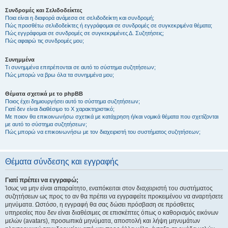
Συνδρομές και Σελιδοδείκτες
Ποια είναι η διαφορά ανάμεσα σε σελιδοδείκτη και συνδρομή;
Πώς προσθέτω σελιδοδείκτες ή εγγράφομαι σε συνδρομές σε συγκεκριμένα θέματα;
Πώς εγγράφομαι σε συνδρομές σε συγκεκριμένες Δ. Συζητήσεις;
Πώς αφαιρώ τις συνδρομές μου;
Συνημμένα
Τι συνημμένα επιτρέπονται σε αυτό το σύστημα συζητήσεων;
Πώς μπορώ να βρω όλα τα συνημμένα μου;
Θέματα σχετικά με το phpBB
Ποιος έχει δημιουργήσει αυτό το σύστημα συζητήσεων;
Γιατί δεν είναι διαθέσιμο το Χ χαρακτηριστικό;
Με ποιον θα επικοινωνήσω σχετικά με κατάχρηση ή/και νομικά θέματα που σχετίζονται
με αυτό το σύστημα συζητήσεων;
Πώς μπορώ να επικοινωνήσω με τον διαχειριστή του συστήματος συζητήσεων;
Θέματα σύνδεσης και εγγραφής
Γιατί πρέπει να εγγραφώ;
Ίσως να μην είναι απαραίτητο, εναπόκειται στον διαχειριστή του συστήματος
συζητήσεων ως προς το αν θα πρέπει να εγγραφείτε προκειμένου να αναρτήσετε
μηνύματα. Ωστόσο, η εγγραφή θα σας δώσει πρόσβαση σε πρόσθετες
υπηρεσίες που δεν είναι διαθέσιμες σε επισκέπτες όπως ο καθορισμός εικόνων
μελών (avatars), προσωπικά μηνύματα, αποστολή και λήψη μηνυμάτων