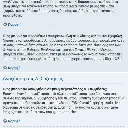
Αναλόγως της υποστήριξης του προτύπου στυλ, δημοσιεύσεις από αυτά τα
μέλη μπορεί να τονίζονται επίσης. Αν προσθέσετε κάποιο μέλος στη λίστα
εχθρών, οποιεσδήποτε δημοσιεύσεις θα κάνει αυτό θα αποκρύπτονται ως
προεπιλογή.
Κορυφή
Πώς μπορώ να προσθέσω / αφαιρέσω μέλη στις λίστες Φίλων και Εχθρών;
Μπορείτε να προσθέσετε μέλη στις λίστες με δύο τρόπους. Στο προφίλ του κάθε
μέλους, υπάρχει ένας σύνδεσμος για να το προσθέσετε στη λίστα σας είτε των
Φίλων, είτε των Εχθρών. Εναλλακτικά, από τον Πίνακα Ελέγχου Μέλους,
μπορείτε κατευθείαν να προσθέσετε μέλη εισάγοντας το όνομα τους. Μπορείτε
επίσης να αφαιρέσετε μέλη από τη λίστα σας χρησιμοποιώντας την ίδια σελίδα.
Κορυφή
Αναζήτηση στις Δ. Συζητήσεις
Πώς μπορώ να αναζητήσω σε μια ή περισσότερες Δ. Συζητήσεις;
Εισάγετε έναν όρο αναζήτησης στο πλαίσιο αναζήτησης που βρίσκεται στις
σελίδες ευρετηρίου, Δ. Συζήτησης ή του θέματος. Σύνθετη αναζήτηση μπορεί να
πραγματοποιηθεί πατώντας στον σύνδεσμο “Ειδική αναζήτηση” η οποία είναι
διαθέσιμη σε όλες τις σελίδες στη Δ. Συζήτηση. Το πώς να κάνετε αναζήτηση
ίσως εξαρτάται από το στυλ που χρησιμοποιείτε.
Κορυφή