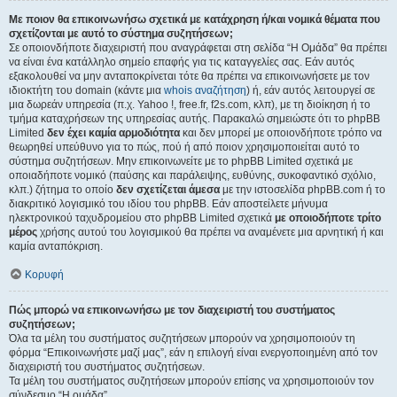
Με ποιον θα επικοινωνήσω σχετικά με κατάχρηση ή/και νομικά θέματα που
σχετίζονται με αυτό το σύστημα συζητήσεων;
Σε οποιονδήποτε διαχειριστή που αναγράφεται στη σελίδα “Η Ομάδα” θα πρέπει
να είναι ένα κατάλληλο σημείο επαφής για τις καταγγελίες σας. Εάν αυτός
εξακολουθεί να μην ανταποκρίνεται τότε θα πρέπει να επικοινωνήσετε με τον
ιδιοκτήτη του domain (κάντε μια
whois αναζήτηση
) ή, εάν αυτός λειτουργεί σε
μια δωρεάν υπηρεσία (π.χ. Yahoo !, free.fr, f2s.com, κλπ), με τη διοίκηση ή το
τμήμα καταχρήσεων της υπηρεσίας αυτής. Παρακαλώ σημειώστε ότι το phpBB
Limited
δεν έχει καμία αρμοδιότητα
και δεν μπορεί με οποιονδήποτε τρόπο να
θεωρηθεί υπεύθυνο για το πώς, πού ή από ποιον χρησιμοποιείται αυτό το
σύστημα συζητήσεων. Μην επικοινωνείτε με το phpBB Limited σχετικά με
οποιαδήποτε νομικό (παύσης και παράλειψης, ευθύνης, συκοφαντικό σχόλιο,
κλπ.) ζήτημα το οποίο
δεν σχετίζεται άμεσα
με την ιστοσελίδα phpBB.com ή το
διακριτικό λογισμικό του ιδίου του phpBB. Εάν αποστείλετε μήνυμα
ηλεκτρονικού ταχυδρομείου στο phpBB Limited σχετικά
με οποιοδήποτε τρίτο
μέρος
χρήσης αυτού του λογισμικού θα πρέπει να αναμένετε μια αρνητική ή και
καμία ανταπόκριση.
Κορυφή
Πώς μπορώ να επικοινωνήσω με τον διαχειριστή του συστήματος
συζητήσεων;
Όλα τα μέλη του συστήματος συζητήσεων μπορούν να χρησιμοποιούν τη
φόρμα “Επικοινωνήστε μαζί μας”, εάν η επιλογή είναι ενεργοποιημένη από τον
διαχειριστή του συστήματος συζητήσεων.
Τα μέλη του συστήματος συζητήσεων μπορούν επίσης να χρησιμοποιούν τον
σύνδεσμο “Η ομάδα”.