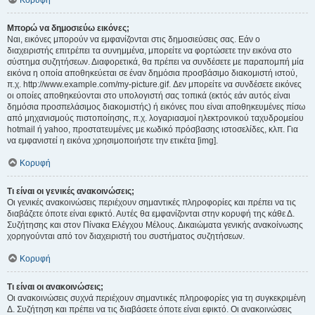
Κορυφή
Μπορώ να δημοσιεύω εικόνες;
Ναι, εικόνες μπορούν να εμφανίζονται στις δημοσιεύσεις σας. Εάν ο
διαχειριστής επιτρέπει τα συνημμένα, μπορείτε να φορτώσετε την εικόνα στο
σύστημα συζητήσεων. Διαφορετικά, θα πρέπει να συνδέσετε με παραπομπή μία
εικόνα η οποία αποθηκεύεται σε έναν δημόσια προσβάσιμο διακομιστή ιστού,
π.χ. http://www.example.com/my-picture.gif. Δεν μπορείτε να συνδέσετε εικόνες
οι οποίες αποθηκεύονται στο υπολογιστή σας τοπικά (εκτός εάν αυτός είναι
δημόσια προσπελάσιμος διακομιστής) ή εικόνες που είναι αποθηκευμένες πίσω
από μηχανισμούς πιστοποίησης, π.χ. λογαριασμοί ηλεκτρονικού ταχυδρομείου
hotmail ή yahoo, προστατευμένες με κωδικό πρόσβασης ιστοσελίδες, κλπ. Για
να εμφανιστεί η εικόνα χρησιμοποιήστε την ετικέτα [img].
Κορυφή
Τι είναι οι γενικές ανακοινώσεις;
Οι γενικές ανακοινώσεις περιέχουν σημαντικές πληροφορίες και πρέπει να τις
διαβάζετε όποτε είναι εφικτό. Αυτές θα εμφανίζονται στην κορυφή της κάθε Δ.
Συζήτησης και στον Πίνακα Ελέγχου Μέλους. Δικαιώματα γενικής ανακοίνωσης
χορηγούνται από τον διαχειριστή του συστήματος συζητήσεων.
Κορυφή
Τι είναι οι ανακοινώσεις;
Οι ανακοινώσεις συχνά περιέχουν σημαντικές πληροφορίες για τη συγκεκριμένη
Δ. Συζήτηση και πρέπει να τις διαβάσετε όποτε είναι εφικτό. Οι ανακοινώσεις