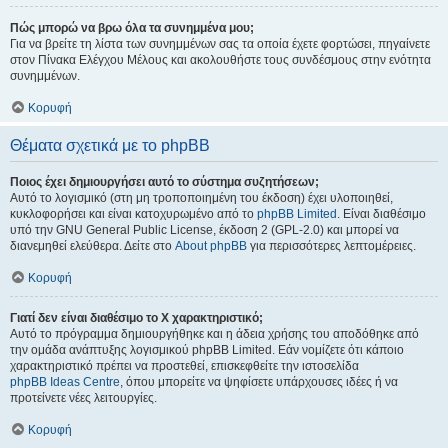
Πώς μπορώ να βρω όλα τα συνημμένα μου;
Για να βρείτε τη λίστα των συνημμένων σας τα οποία έχετε φορτώσει, πηγαίνετε
στον Πίνακα Ελέγχου Μέλους και ακολουθήστε τους συνδέσμους στην ενότητα
συνημμένων.
Κορυφή
Θέματα σχετικά με το phpBB
Ποιος έχει δημιουργήσει αυτό το σύστημα συζητήσεων;
Αυτό το λογισμικό (στη μη τροποποιημένη του έκδοση) έχει υλοποιηθεί,
κυκλοφορήσει και είναι κατοχυρωμένο από το
phpBB Limited
. Είναι διαθέσιμο
υπό την GNU General Public License, έκδοση 2 (GPL-2.0) και μπορεί να
διανεμηθεί ελεύθερα. Δείτε στο
About phpBB
για περισσότερες λεπτομέρειες.
Κορυφή
Γιατί δεν είναι διαθέσιμο το Χ χαρακτηριστικό;
Αυτό το πρόγραμμα δημιουργήθηκε και η άδεια χρήσης του αποδόθηκε από
την ομάδα ανάπτυξης λογισμικού phpBB Limited. Εάν νομίζετε ότι κάποιο
χαρακτηριστικό πρέπει να προστεθεί, επισκεφθείτε την ιστοσελίδα
phpBB Ideas Centre
, όπου μπορείτε να ψηφίσετε υπάρχουσες ιδέες ή να
προτείνετε νέες λειτουργίες.
Κορυφή