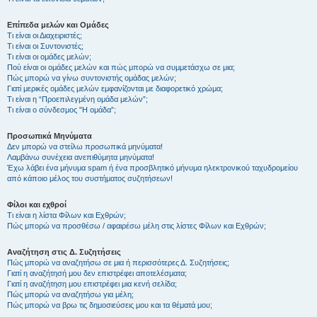
Επίπεδα μελών και Ομάδες
Τι είναι οι Διαχειριστές;
Τι είναι οι Συντονιστές;
Τι είναι οι ομάδες μελών;
Πού είναι οι ομάδες μελών και πώς μπορώ να συμμετάσχω σε μια;
Πώς μπορώ να γίνω συντονιστής ομάδας μελών;
Γιατί μερικές ομάδες μελών εμφανίζονται με διαφορετικό χρώμα;
Τι είναι η “Προεπιλεγμένη ομάδα μελών”;
Τι είναι ο σύνδεσμος "Η ομάδα”;
Προσωπικά Μηνύματα
Δεν μπορώ να στείλω προσωπικά μηνύματα!
Λαμβάνω συνέχεια ανεπιθύμητα μηνύματα!
Έχω λάβει ένα μήνυμα spam ή ένα προσβλητικό μήνυμα ηλεκτρονικού ταχυδρομείου
από κάποιο μέλος του συστήματος συζητήσεων!
Φίλοι και εχθροί
Τι είναι η λίστα Φίλων και Εχθρών;
Πώς μπορώ να προσθέσω / αφαιρέσω μέλη στις λίστες Φίλων και Εχθρών;
Αναζήτηση στις Δ. Συζητήσεις
Πώς μπορώ να αναζητήσω σε μια ή περισσότερες Δ. Συζητήσεις;
Γιατί η αναζήτησή μου δεν επιστρέφει αποτελέσματα;
Γιατί η αναζήτηση μου επιστρέφει μια κενή σελίδα;
Πώς μπορώ να αναζητήσω για μέλη;
Πώς μπορώ να βρω τις δημοσιεύσεις μου και τα θέματά μου;