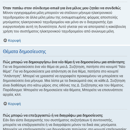
Όταν πατάω στον σύνδεσμο email για ένα μέλος μου ζητάει να συνδεθώ;
Μόνον εγγεγραμμένα μέλη μπορούν να στείλουν μήνυμα ηλεκτρονικού
ταχυδρομείου σε άλλα μέλη μέσω της ενσωματωμένης φόρμας αποστολής
μηνύματος ηλεκτρονικού ταχυδρομείου και μόνο αν ο διαχειριστής έχει
ενεργοποιήσει αυτή τη δυνατότητα. Αυτό γίνεται για να αποτραπεί η κακόβουλη
χρήση του συστήματος ηλεκτρονικού ταχυδρομείου από ανώνυμα μέλη.
Κορυφή
Θέματα δημοσίευσης
Πώς μπορώ να δημιουργήσω ένα νέο θέμα ή να δημοσιεύσω μια απάντηση;
Για να δημοσιεύσετε ένα νέο θέμα σε μια Δ. Συζήτηση, πατήστε στο κουμπί “Νέο
θέμα”. Για να δημοσιεύσετε μια απάντηση σε ένα θέμα, πατήστε στο κουμπί
“Απάντηση”. Μπορεί να χρειαστεί να εγγραφείτε προκειμένου να μπορέσετε να
δημοσιεύσετε ένα μήνυμα. Μια λίστα με τα δικαιώματά σας σε κάθε Δ. Συζήτηση
είναι διαθέσιμη στο κάτω μέρος στις οθόνες της Δ. Συζήτησης και του θέματος.
Παράδειγμα: Μπορείτε να δημοσιεύετε νέα θέματα, Μπορείτε να επισυνάπτετε
αρχεία, κλπ.
Κορυφή
Πώς μπορώ να επεξεργαστώ ή να διαγράψω μια δημοσίευση;
Εάν δεν είστε διαχειριστής του συστήματος συζητήσεων ή συντονιστής,
μπορείτε να επεξεργαστείτε ή να διαγράψετε μόνον τα δικά σας μηνύματα.
Μπορείτε να επεξεργαστείτε μια δημοσίευση πατώντας στο κουμπί επεξεργασίας