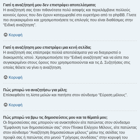
Γιατί η αναζήτησή μου δεν επιστρέφει αποτελέσματα;
Η αναζήτησή σας ήταν πιθανότατα πολύ ασαφής και περιελάμβανε πολλούς
κοινούς όρους που δεν έχουν καταχωρηθεί στο ευρετήριο από το phpBB. Γίνετε
πιο συγκεκριμένοι και χρησιμοποιήσετε τις επιλογές που είναι διαθέσιμες στην
“Ειδική αναζήτηση”.
Κορυφή
Γιατί η αναζήτηση μου επιστρέφει μια κενή σελίδα;
Η αναζήτησή σας επέστρεψε πολλά αποτελέσματα για να διαχειριστεί ο
διακομιστής ιστού. Χρησιμοποιήστε την “Ειδική αναζήτηση” και να είστε πιο
συγκεκριμένοι στους όρους που χρησιμοποιούνται και τις Δ. Συζητήσεις στις
οποίες θέλετε να γίνει η αναζήτηση.
Κορυφή
Πώς μπορώ να αναζητήσω για μέλη;
Επίσκεφθείτε τη λίστα μελών και πατήστε στον σύνδεσμο “Εύρεση μέλους”.
Κορυφή
Πώς μπορώ να βρω τις δημοσιεύσεις μου και τα θέματά μου;
Οι δημοσιεύσεις σας μπορούν να ανακτηθούν είτε πατώντας στον σύνδεσμο
“Εμφάνιση των δημοσιεύσεών σας” στον Πίνακα Ελέγχου Μέλους, είτε πατώντας
στον σύνδεσμο “Αναζήτηση δημοσιεύσεων μέλους” μέσω της σελίδας του
προφίλ σας ή πατώντας στο μενού “Γρήγορες συνδέσεις” στην κορυφή του