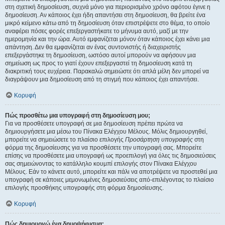
στη σχετική δημοσίευση, συχνά μόνο για περιορισμένο χρόνο αφότου έγινε η
δημοσίευση. Αν κάποιος έχει ήδη απαντήσει στη δημοσίευση, θα βρείτε ένα
μικρό κείμενο κάτω από τη δημοσίευση όταν επιστρέψετε στο θέμα, το οποίο
αναφέρει πόσες φορές επεξεργαστήκατε το μήνυμα αυτό, μαζί με την
ημερομηνία και την ώρα. Αυτό εμφανίζεται μόνον όταν κάποιος έχει κάνει μια
απάντηση. Δεν θα εμφανίζεται αν ένας συντονιστής ή διαχειριστής
επεξεργάστηκε τη δημοσίευση, ωστόσο αυτοί μπορούν να αφήσουν μια
σημείωση ως προς το γιατί έχουν επεξεργαστεί τη δημοσίευση κατά τη
διακριτική τους ευχέρεια. Παρακαλώ σημειώστε ότι απλά μέλη δεν μπορεί να
διαγράψουν μια δημοσίευση από τη στιγμή που κάποιος έχει απαντήσει.
Κορυφή
Πώς προσθέτω μια υπογραφή στη δημοσίευση μου;
Για να προσθέσετε υπογραφή σε μια δημοσίευση πρέπει πρώτα να
δημιουργήσετε μια μέσω του Πίνακα Ελέγχου Μέλους. Μόλις δημιουργηθεί,
μπορείτε να σημειώσετε το πλαίσιο επιλογής
Προσάρτηση υπογραφής
στη
φόρμα της δημοσίευσης για να προσθέσετε την υπογραφή σας. Μπορείτε
επίσης να προσθέσετε μια υπογραφή ως προεπιλογή για όλες τις δημοσιεύσεις
σας σημειώνοντας το κατάλληλο κουμπί επιλογής στον Πίνακα Ελέγχου
Μέλους. Εάν το κάνετε αυτό, μπορείτε και πάλι να αποτρέψετε να προστεθεί μια
υπογραφή σε κάποιες μεμονωμένες δημοσιεύσεις από-επιλέγοντας το πλαίσιο
επιλογής προσθήκης υπογραφής στη φόρμα δημοσίευσης.
Κορυφή
Πώς δημιουργώ ένα δημοψήφισμα;