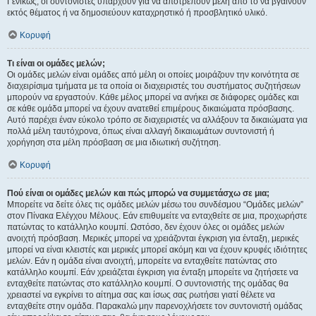
Γενικώς, οι συντονιστές υπάρχουν για να αποτρέπουν μέλη από το να βγαίνουν
εκτός θέματος ή να δημοσιεύουν καταχρηστικό ή προσβλητικό υλικό.
Κορυφή
Τι είναι οι ομάδες μελών;
Οι ομάδες μελών είναι ομάδες από μέλη οι οποίες μοιράζουν την κοινότητα σε
διαχειρίσιμα τμήματα με τα οποία οι διαχειριστές του συστήματος συζητήσεων
μπορούν να εργαστούν. Κάθε μέλος μπορεί να ανήκει σε διάφορες ομάδες και
σε κάθε ομάδα μπορεί να έχουν ανατεθεί επιμέρους δικαιώματα πρόσβασης.
Αυτό παρέχει έναν εύκολο τρόπο σε διαχειριστές να αλλάξουν τα δικαιώματα για
πολλά μέλη ταυτόχρονα, όπως είναι αλλαγή δικαιωμάτων συντονιστή ή
χορήγηση στα μέλη πρόσβαση σε μια ιδιωτική συζήτηση.
Κορυφή
Πού είναι οι ομάδες μελών και πώς μπορώ να συμμετάσχω σε μια;
Μπορείτε να δείτε όλες τις ομάδες μελών μέσω του συνδέσμου “Ομάδες μελών”
στον Πίνακα Ελέγχου Μέλους. Εάν επιθυμείτε να ενταχθείτε σε μια, προχωρήστε
πατώντας το κατάλληλο κουμπί. Ωστόσο, δεν έχουν όλες οι ομάδες μελών
ανοιχτή πρόσβαση. Μερικές μπορεί να χρειάζονται έγκριση για ένταξη, μερικές
μπορεί να είναι κλειστές και μερικές μπορεί ακόμη και να έχουν κρυφές ιδιότητες
μελών. Εάν η ομάδα είναι ανοιχτή, μπορείτε να ενταχθείτε πατώντας στο
κατάλληλο κουμπί. Εάν χρειάζεται έγκριση για ένταξη μπορείτε να ζητήσετε να
ενταχθείτε πατώντας στο κατάλληλο κουμπί. Ο συντονιστής της ομάδας θα
χρειαστεί να εγκρίνει το αίτημα σας και ίσως σας ρωτήσει γιατί θέλετε να
ενταχθείτε στην ομάδα. Παρακαλώ μην παρενοχλήσετε τον συντονιστή ομάδας