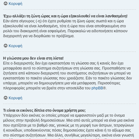
Κορυφή
Έχω αλλάξει τη ζώνη ώρας και η ώρα εξακολουθεί να είναι λανθασμένη!
Εάν είστε σίγουρος (-η) ότι έχετε ρυθμίσει τη ζώνη ώρας σωστά και η ώρα
εξακολουθεί να είναι λανθασμένη, τότε ή ώρα που είναι αποθηκευμένη στο
ρολόι του διακομιστή είναι εσφαλμένη. Παρακαλώ να ειδοποιήσετε κάποιον
διαχειριστή για να διορθώσει το πρόβλημα.
Κορυφή
Η γλώσσα μου δεν είναι στη λίστα!
Είτε ο διαχειριστής δεν έχει εγκαταστήσει τη γλώσσα σας ή κανείς δεν έχει
μεταφράσει αυτό το σύστημα συζητήσεων στη γλώσσα σας. Προσπαθήστε να
ζητήσετε από κάποιον διαχειριστή του συστήματος συζητήσεων αν μπορεί να
εγκαταστήσει το πακέτο γλώσσας που χρειάζεστε. Εάν το πακέτο γλώσσας δεν
υπάρχει, μπορείτε να δημιουργήσετε μια νέα μετάφραση. Περισσότερες
πληροφορίες μπορείτε να βρείτε στην ιστοσελίδα του
phpBB
®.
Κορυφή
Τι είναι οι εικόνες δίπλα στο όνομα χρήστη μου;
Υπάρχουν δύο εικόνες οι οποίες μπορεί να εμφανιστούν μαζί με το όνομα
μέλους στην προβολή δημοσιεύσεων. Μια από αυτές μπορεί να είναι μια εικόνα
που σχετίζεται με το βαθμό σας, γενικώς με τη μορφή των άστρων, τετραγώνων
ή κουκίδων, υποδεικνύοντας πόσες δημοσιεύσεις έχετε κάνει ή το αξίωμα σας
στο σύστημα συζητήσεων. Μια άλλη, συνήθως μεγαλύτερη, εικόνα είναι γνωστή