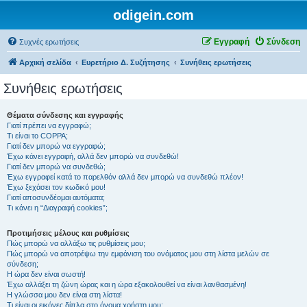
odigein.com
Εγγραφή
Σύνδεση
Συχνές ερωτήσεις
Αρχική σελίδα
Ευρετήριο Δ. Συζήτησης
Συνήθεις ερωτήσεις
Συνήθεις ερωτήσεις
Θέματα σύνδεσης και εγγραφής
Γιατί πρέπει να εγγραφώ;
Τι είναι το COPPA;
Γιατί δεν μπορώ να εγγραφώ;
Έχω κάνει εγγραφή, αλλά δεν μπορώ να συνδεθώ!
Γιατί δεν μπορώ να συνδεθώ;
Έχω εγγραφεί κατά το παρελθόν αλλά δεν μπορώ να συνδεθώ πλέον!
Έχω ξεχάσει τον κωδικό μου!
Γιατί αποσυνδέομαι αυτόματα;
Τι κάνει η “Διαγραφή cookies”;
Προτιμήσεις μέλους και ρυθμίσεις
Πώς μπορώ να αλλάξω τις ρυθμίσεις μου;
Πώς μπορώ να αποτρέψω την εμφάνιση του ονόματος μου στη λίστα μελών σε
σύνδεση;
Η ώρα δεν είναι σωστή!
Έχω αλλάξει τη ζώνη ώρας και η ώρα εξακολουθεί να είναι λανθασμένη!
Η γλώσσα μου δεν είναι στη λίστα!
Τι είναι οι εικόνες δίπλα στο όνομα χρήστη μου;