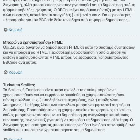
αντικείμενα σε μια δημοσίευση. Η χρήση του BBCode χορηγείται από τον
διαχειριστή, αλλά μπορεί επίσης να απενεργοποιηθεί σε μια δημοσίευση από τη
φόρμα υποβολής μηνύματος. Ο BBCode έχει παρόμοια σύνταξη με την HTML,
αλλά οι εντολές περικλείονται σε αγκύλες [ και ] αντί < και >. Για περισσότερες
πληροφορίες για τον BBCode δείτε τον οδηγό από τη φόρμα δημοσίευσης.
Κορυφή
Μπορώ να χρησιμοποιήσω HTML;
Όχι. Δεν είναι δυνατόν να δημοσιεύσετε HTML σε αυτό το σύστημα συζητήσεων
και να αποδοθεί ως HTML. Περισσότερη μορφοποίηση η οποία μπορεί να
διεξαχθεί χρησιμοποιώντας HTML μπορεί να εφαρμοστεί χρησιμοποιώντας
BBCode αντί αυτού.
Κορυφή
Τι είναι τα Smilies;
Τα Smilies, ή Emoticons, είναι μικρά εικονίδια τα οποία μπορούν να
χρησιμοποιηθούν για να εκφράσουν συναίσθημα χρησιμοποιώντας έναν
σύντομο κώδικα, π.χ. :) υποδηλώνει ευτυχισμένος, ενώ :( υποδηλώνει
λυπημένος. Η πλήρης λίστα των εικονιδίων μπορεί να εμφανιστεί στη φόρμα
δημοσίευσης. Προσπαθήστε να μη χρησιμοποιείτε καταχρηστικώς τα smilies,
καθώς μπορεί να καταστήσουν μια δημοσίευση μη αναγνώσιμη και κάποιος
συντονιστής ίσως να επεξεργαστεί ή να αφαιρέσει τη δημοσίευση ολόκληρη. Ο
διαχειριστής του συστήματος μπορεί επίσης να θέσει ένα όριο στον αριθμό των
smilies που μπορείτε να χρησιμοποιήσετε σε μια δημοσίευση.