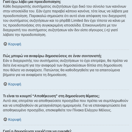
Γιατί έχω λάβει μια προειδοποίηση;
Κάθε διαχειριστής συστήματος συζητήσεων έχει δικό του σύνολο των κανόνων
στην ιστοσελίδα του. Εάν έχετε παραβεί κάποιο κανόνα, τότε ίσως να λάβατε μια
προειδοποίηση. Παρακαλώ σημειώστε ότι αυτό είναι απόφαση του διαχειριστή
του συστήματος συζητήσεων και το phpBB Limited δεν έχει τίποτα να κάνει με
τις προειδοποιήσεις στη συγκεκριμένη ιστοσελίδα. Επικοινωνήστε με τον
διαχειριστή του συστήματος συζητήσεων εάν δεν είστε σίγουρος (-η) γιατί
λάβατε την προειδοποίηση.
Κορυφή
Πώς μπορώ να αναφέρω δημοσιεύσεις σε έναν συντονιστή;
Εάν ο διαχειριστής του συστήματος συζητήσεων το έχει επιτρέψει, θα πρέπει να
δείτε ένα κουμπί για την αναφορά των δημοσιεύσεων δίπλα στη δημοσίευση
που θέλετε να αναφέρετε. Πατώντας θα καθοδηγηθείτε για τα απαιτούμενα
βήματα για να αναφέρετε τη δημοσίευση.
Κορυφή
Τι είναι το κουμπί “Αποθήκευση” στη δημοσίευση θέματος;
Αυτό σας επιτρέπει να αποθηκεύσετε προσχέδια που πρέπει να συμπληρωθούν
και να υποβληθούν σε μεταγενέστερη ημερομηνία. Για να επαναφορτώσετε ένα
αποθηκευμένο προσχέδιο, επισκεφθείτε τον Πίνακα Ελέγχου Μέλους.
Κορυφή
Γιατί η δημοσίευση χρειάζεται να εγκριθεί;