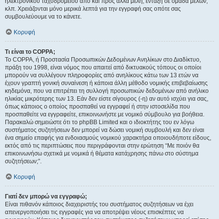
ηλεκτρονικού ταχυδρομείου από και προς άλλα μέλη, ένταξη σε ομάδα μελών,
κλπ. Χρειάζονται μόνο μερικά λεπτά για την εγγραφή σας οπότε σας
συμβουλεύουμε να το κάνετε.
Κορυφή
Τι είναι το COPPA;
Το COPPA, ή Προστασία Προσωπικών Δεδομένων Ανηλίκων στο Διαδίκτυο,
πράξη του 1998, είναι νόμος που απαιτεί από δικτυακούς τόπους οι οποίοι
μπορούν να συλλέγουν πληροφορίες από ανηλίκους κάτω των 13 ετών να
έχουν γραπτή γονική συναίνεση ή κάποια άλλη μέθοδο νομικής επιβεβαίωσης
κηδεμόνα, που να επιτρέπει τη συλλογή προσωπικών δεδομένων από ανήλικο
ηλικίας μικρότερης των 13. Εάν δεν είστε σίγουρος (-η) αν αυτό ισχύει για σας,
όπως κάποιος ο οποίος προσπαθεί να εγγραφεί ή στην ιστοσελίδα που
προσπαθείτε να εγγραφείτε, επικοινωνήστε με νομικό σύμβουλο για βοήθεια.
Παρακαλώ σημειώστε ότι το phpBB Limited και ο ιδιοκτήτης του εν λόγω
συστήματος συζητήσεων δεν μπορεί να δώσει νομική συμβουλή και δεν είναι
ένα σημείο επαφής για ενδοιασμούς νομικού χαρακτήρα οποιουδήποτε είδους,
εκτός από τις περιπτώσεις που περιγράφονται στην ερώτηση “Με ποιόν θα
επικοινωνήσω σχετικά με νομικά ή θέματα κατάχρησης πάνω στο σύστημα
συζητήσεων;”.
Κορυφή
Γιατί δεν μπορώ να εγγραφώ;
Είναι πιθανόν κάποιος διαχειριστής του συστήματος συζητήσεων να έχει
απενεργοποιήσει τις εγγραφές για να αποτρέψει νέους επισκέπτες να