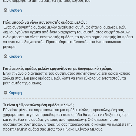
εάν απορρίψει το αίτημα σας, θα έχει τους λόγους του.
Κορυφή
Πώς μπορώ να γίνω συντονιστής ομάδας μελών;
Ένας συντονιστής ομάδας μελών ανατίθεται συνήθως όταν οι ομάδες μελών
δημιουργούνται αρχικά από έναν διαχειριστή του συστήματος συζητήσεων. Αν
ενδιαφέρεστε να γίνετε συντονιστής ομάδας, το πρώτο σημείο επαφής θα πρέπει
να είναι ένας διαχειριστής. Προσπαθήστε στέλνοντάς του ένα προσωπικό
μήνυμα.
Κορυφή
Γιατί μερικές ομάδες μελών εμφανίζονται με διαφορετικό χρώμα;
Είναι πιθανό ο διαχειριστής του συστήματος συζητήσεων να έχει ορίσει κάποιο
χρώμα στα μέλη μιας ομάδας μελών ώστε να είναι εύκολο να εντοπιστούν τα
μέλη αυτής της ομάδας.
Κορυφή
Τι είναι η “Προεπιλεγμένη ομάδα μελών”;
Εάν είστε μέλος σε παραπάνω από μια ομάδα μελών, η προεπιλεγμένη σας
χρησιμοποιείται για να προσδιορίσει ποια ομάδα θα πρέπει να δείξει το χρώμα
και το βαθμό της ομάδας για εσάς από προεπιλογή. Ο διαχειριστής του
συστήματος συζητήσεων μπορεί να σας παραχωρήσει δικαίωμα να αλλάξετε την
προεπιλεγμένη ομάδα σας μέσω του Πίνακα Ελέγχου Μέλους.