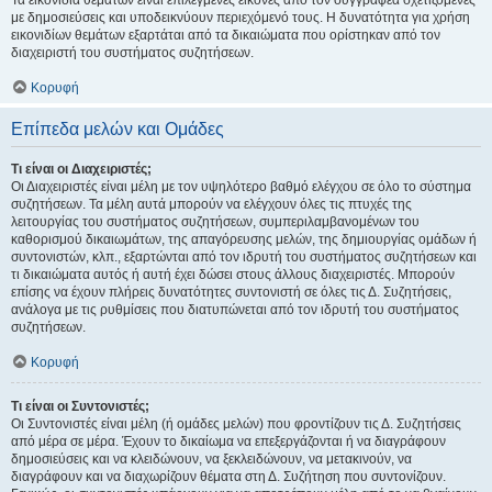
Τα εικονίδια θεμάτων είναι επιλεγμένες εικόνες από τον συγγραφέα σχετιζόμενες
με δημοσιεύσεις και υποδεικνύουν περιεχόμενό τους. Η δυνατότητα για χρήση
εικονιδίων θεμάτων εξαρτάται από τα δικαιώματα που ορίστηκαν από τον
διαχειριστή του συστήματος συζητήσεων.
Κορυφή
Επίπεδα μελών και Ομάδες
Τι είναι οι Διαχειριστές;
Οι Διαχειριστές είναι μέλη με τον υψηλότερο βαθμό ελέγχου σε όλο το σύστημα
συζητήσεων. Τα μέλη αυτά μπορούν να ελέγχουν όλες τις πτυχές της
λειτουργίας του συστήματος συζητήσεων, συμπεριλαμβανομένων του
καθορισμού δικαιωμάτων, της απαγόρευσης μελών, της δημιουργίας ομάδων ή
συντονιστών, κλπ., εξαρτώνται από τον ιδρυτή του συστήματος συζητήσεων και
τι δικαιώματα αυτός ή αυτή έχει δώσει στους άλλους διαχειριστές. Μπορούν
επίσης να έχουν πλήρεις δυνατότητες συντονιστή σε όλες τις Δ. Συζητήσεις,
ανάλογα με τις ρυθμίσεις που διατυπώνεται από τον ιδρυτή του συστήματος
συζητήσεων.
Κορυφή
Τι είναι οι Συντονιστές;
Οι Συντονιστές είναι μέλη (ή ομάδες μελών) που φροντίζουν τις Δ. Συζητήσεις
από μέρα σε μέρα. Έχουν το δικαίωμα να επεξεργάζονται ή να διαγράφουν
δημοσιεύσεις και να κλειδώνουν, να ξεκλειδώνουν, να μετακινούν, να
διαγράφουν και να διαχωρίζουν θέματα στη Δ. Συζήτηση που συντονίζουν.