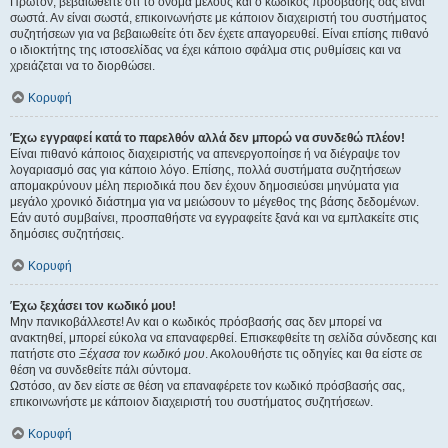
Πρώτον, βεβαιωθείτε ότι το όνομα μέλους και ο κωδικός πρόσβασής σας είναι
σωστά. Αν είναι σωστά, επικοινωνήστε με κάποιον διαχειριστή του συστήματος
συζητήσεων για να βεβαιωθείτε ότι δεν έχετε απαγορευθεί. Είναι επίσης πιθανό
ο ιδιοκτήτης της ιστοσελίδας να έχει κάποιο σφάλμα στις ρυθμίσεις και να
χρειάζεται να το διορθώσει.
Κορυφή
Έχω εγγραφεί κατά το παρελθόν αλλά δεν μπορώ να συνδεθώ πλέον!
Είναι πιθανό κάποιος διαχειριστής να απενεργοποίησε ή να διέγραψε τον
λογαριασμό σας για κάποιο λόγο. Επίσης, πολλά συστήματα συζητήσεων
απομακρύνουν μέλη περιοδικά που δεν έχουν δημοσιεύσει μηνύματα για
μεγάλο χρονικό διάστημα για να μειώσουν το μέγεθος της βάσης δεδομένων.
Εάν αυτό συμβαίνει, προσπαθήστε να εγγραφείτε ξανά και να εμπλακείτε στις
δημόσιες συζητήσεις.
Κορυφή
Έχω ξεχάσει τον κωδικό μου!
Μην πανικοβάλλεστε! Αν και ο κωδικός πρόσβασής σας δεν μπορεί να
ανακτηθεί, μπορεί εύκολα να επαναφερθεί. Επισκεφθείτε τη σελίδα σύνδεσης και
πατήστε στο
Ξέχασα τον κωδικό μου
. Ακολουθήστε τις οδηγίες και θα είστε σε
θέση να συνδεθείτε πάλι σύντομα.
Ωστόσο, αν δεν είστε σε θέση να επαναφέρετε τον κωδικό πρόσβασής σας,
επικοινωνήστε με κάποιον διαχειριστή του συστήματος συζητήσεων.
Κορυφή