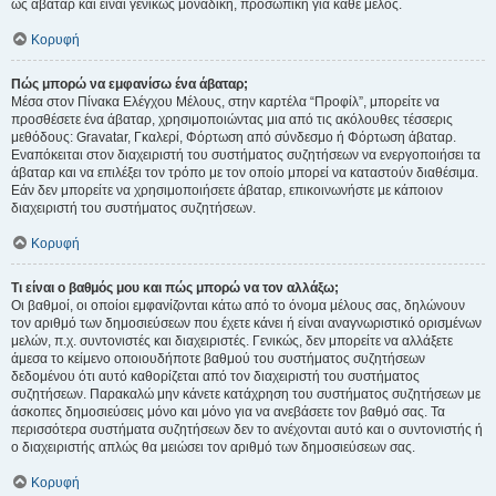
ως άβαταρ και είναι γενικώς μοναδική, προσωπική για κάθε μέλος.
Κορυφή
Πώς μπορώ να εμφανίσω ένα άβαταρ;
Μέσα στον Πίνακα Ελέγχου Μέλους, στην καρτέλα “Προφίλ”, μπορείτε να
προσθέσετε ένα άβαταρ, χρησιμοποιώντας μια από τις ακόλουθες τέσσερις
μεθόδους: Gravatar, Γκαλερί, Φόρτωση από σύνδεσμο ή Φόρτωση άβαταρ.
Εναπόκειται στον διαχειριστή του συστήματος συζητήσεων να ενεργοποιήσει τα
άβαταρ και να επιλέξει τον τρόπο με τον οποίο μπορεί να καταστούν διαθέσιμα.
Εάν δεν μπορείτε να χρησιμοποιήσετε άβαταρ, επικοινωνήστε με κάποιον
διαχειριστή του συστήματος συζητήσεων.
Κορυφή
Τι είναι ο βαθμός μου και πώς μπορώ να τον αλλάξω;
Οι βαθμοί, οι οποίοι εμφανίζονται κάτω από το όνομα μέλους σας, δηλώνουν
τον αριθμό των δημοσιεύσεων που έχετε κάνει ή είναι αναγνωριστικό ορισμένων
μελών, π.χ. συντονιστές και διαχειριστές. Γενικώς, δεν μπορείτε να αλλάξετε
άμεσα το κείμενο οποιουδήποτε βαθμού του συστήματος συζητήσεων
δεδομένου ότι αυτό καθορίζεται από τον διαχειριστή του συστήματος
συζητήσεων. Παρακαλώ μην κάνετε κατάχρηση του συστήματος συζητήσεων με
άσκοπες δημοσιεύσεις μόνο και μόνο για να ανεβάσετε τον βαθμό σας. Τα
περισσότερα συστήματα συζητήσεων δεν το ανέχονται αυτό και ο συντονιστής ή
ο διαχειριστής απλώς θα μειώσει τον αριθμό των δημοσιεύσεων σας.
Κορυφή