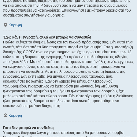
εγγραφούν. Κάποιος διαχειριστής του συστήματος συζητήσεων μπορεί επίσης
να έχει αποκλείσει την IP διεύθυνσή σας ή να μην επιτρέπει το όνομα μέλους
που προσπαθείτε να καταχωρίσετε. Επικοινωνήστε με κάποιον διαχειριστή του
συστήματος συζητήσεων για βοήθεια.
Κορυφή
Έχω κάνει εγγραφή, αλλά δεν μπορώ να συνδεθώ!
Πρώτα, ελέγξτε το όνομα μέλους και τον κωδικό πρόσβασής σας. Εάν αυτά είναι
σωστά, τότε ένα από τα δύο πράγματα μπορεί να έχει συμβεί. Εάν η υποστήριξη
διακήρυξης COPPA είναι ενεργοποιημένη και έχετε ορίσει ότι είστε κάτω των 13
ετών κατά τη διάρκεια της εγγραφής, θα πρέπει να ακολουθήσετε τις οδηγίες
που έχετε λάβει. Μερικά συστήματα συζητήσεων απαιτούν όλες οι νέες εγγραφές
να ενεργοποιούνται, είτε από εσάς είτε από τον διαχειριστή προκειμένου να
μπορέσετε να συνδεθείτε. Αυτή η πληροφορία υπήρχε κατά τη διάρκεια της
εγγραφής. Εάν έχετε λάβει ένα μήνυμα ηλεκτρονικού ταχυδρομείου,
ακολουθήστε τις οδηγίες. Εάν δεν λάβετε ένα μήνυμα ηλεκτρονικού
ταχυδρομείου, ενδεχομένως να έχετε δώσει μια λανθασμένη διεύθυνση
ηλεκτρονικού ταχυδρομείου ή το μήνυμα ηλεκτρονικού ταχυδρομείου, έχει
μπλοκαριστεί από κάποιο φίλτρο spam. Εάν είστε σίγουρος (-η) ότι η διεύθυνση
ηλεκτρονικού ταχυδρομείου που δώσατε είναι σωστή, προσπαθήστε να
επικοινωνήσετε με έναν διαχειριστή.
Κορυφή
Γιατί δεν μπορώ να συνδεθώ;
Υπάρχουν διάφοροι λόγοι για τους οποίους αυτό θα μπορούσε να συμβεί.