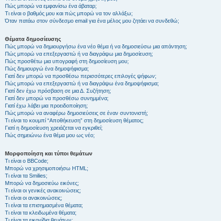
Πώς μπορώ να εμφανίσω ένα άβαταρ;
Τι είναι ο βαθμός μου και πώς μπορώ να τον αλλάξω;
Όταν πατάω στον σύνδεσμο email για ένα μέλος μου ζητάει να συνδεθώ;
Θέματα δημοσίευσης
Πώς μπορώ να δημιουργήσω ένα νέο θέμα ή να δημοσιεύσω μια απάντηση;
Πώς μπορώ να επεξεργαστώ ή να διαγράψω μια δημοσίευση;
Πώς προσθέτω μια υπογραφή στη δημοσίευση μου;
Πώς δημιουργώ ένα δημοψήφισμα;
Γιατί δεν μπορώ να προσθέσω περισσότερες επιλογές ψήφων;
Πώς μπορώ να επεξεργαστώ ή να διαγράψω ένα δημοψήφισμα;
Γιατί δεν έχω πρόσβαση σε μια Δ. Συζήτηση;
Γιατί δεν μπορώ να προσθέσω συνημμένα;
Γιατί έχω λάβει μια προειδοποίηση;
Πώς μπορώ να αναφέρω δημοσιεύσεις σε έναν συντονιστή;
Τι είναι το κουμπί “Αποθήκευση” στη δημοσίευση θέματος;
Γιατί η δημοσίευση χρειάζεται να εγκριθεί;
Πώς σημειώνω ένα θέμα μου ως νέο;
Μορφοποίηση και τύποι θεμάτων
Τι είναι ο BBCode;
Μπορώ να χρησιμοποιήσω HTML;
Τι είναι τα Smilies;
Μπορώ να δημοσιεύω εικόνες;
Τι είναι οι γενικές ανακοινώσεις;
Τι είναι οι ανακοινώσεις;
Τι είναι τα επισημασμένα θέματα;
Τι είναι τα κλειδωμένα θέματα;
Τι είναι τα εικονίδια θεμάτων;