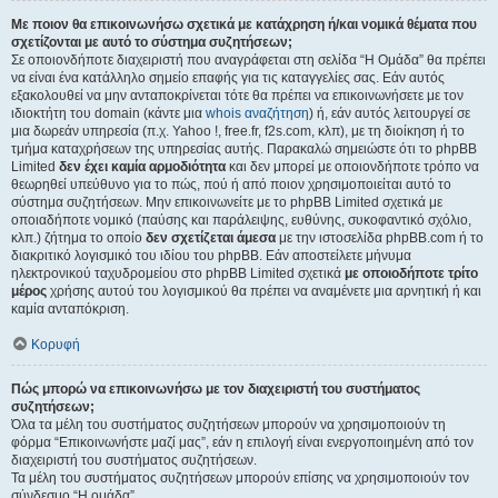
Με ποιον θα επικοινωνήσω σχετικά με κατάχρηση ή/και νομικά θέματα που
σχετίζονται με αυτό το σύστημα συζητήσεων;
Σε οποιονδήποτε διαχειριστή που αναγράφεται στη σελίδα “Η Ομάδα” θα πρέπει
να είναι ένα κατάλληλο σημείο επαφής για τις καταγγελίες σας. Εάν αυτός
εξακολουθεί να μην ανταποκρίνεται τότε θα πρέπει να επικοινωνήσετε με τον
ιδιοκτήτη του domain (κάντε μια
whois αναζήτηση
) ή, εάν αυτός λειτουργεί σε
μια δωρεάν υπηρεσία (π.χ. Yahoo !, free.fr, f2s.com, κλπ), με τη διοίκηση ή το
τμήμα καταχρήσεων της υπηρεσίας αυτής. Παρακαλώ σημειώστε ότι το phpBB
Limited
δεν έχει καμία αρμοδιότητα
και δεν μπορεί με οποιονδήποτε τρόπο να
θεωρηθεί υπεύθυνο για το πώς, πού ή από ποιον χρησιμοποιείται αυτό το
σύστημα συζητήσεων. Μην επικοινωνείτε με το phpBB Limited σχετικά με
οποιαδήποτε νομικό (παύσης και παράλειψης, ευθύνης, συκοφαντικό σχόλιο,
κλπ.) ζήτημα το οποίο
δεν σχετίζεται άμεσα
με την ιστοσελίδα phpBB.com ή το
διακριτικό λογισμικό του ιδίου του phpBB. Εάν αποστείλετε μήνυμα
ηλεκτρονικού ταχυδρομείου στο phpBB Limited σχετικά
με οποιοδήποτε τρίτο
μέρος
χρήσης αυτού του λογισμικού θα πρέπει να αναμένετε μια αρνητική ή και
καμία ανταπόκριση.
Κορυφή
Πώς μπορώ να επικοινωνήσω με τον διαχειριστή του συστήματος
συζητήσεων;
Όλα τα μέλη του συστήματος συζητήσεων μπορούν να χρησιμοποιούν τη
φόρμα “Επικοινωνήστε μαζί μας”, εάν η επιλογή είναι ενεργοποιημένη από τον
διαχειριστή του συστήματος συζητήσεων.
Τα μέλη του συστήματος συζητήσεων μπορούν επίσης να χρησιμοποιούν τον
σύνδεσμο “Η ομάδα”.