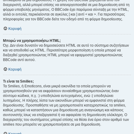
αντικείμενα σε μια δημοσίευση. Η χρήση του BBCode χορηγείται από τον
διαχειριστή, αλλά μπορεί επίσης να απενεργοποιηθεί σε μια δημοσίευση από τη
φόρμα υποβολής μηνύματος. Ο BBCode έχει παρόμοια σύνταξη με την HTML,
αλλά οι εντολές περικλείονται σε αγκύλες [ και ] αντί < και >. Για περισσότερες
πληροφορίες για τον BBCode δείτε τον οδηγό από τη φόρμα δημοσίευσης.
Κορυφή
Μπορώ να χρησιμοποιήσω HTML;
Όχι. Δεν είναι δυνατόν να δημοσιεύσετε HTML σε αυτό το σύστημα συζητήσεων
και να αποδοθεί ως HTML. Περισσότερη μορφοποίηση η οποία μπορεί να
διεξαχθεί χρησιμοποιώντας HTML μπορεί να εφαρμοστεί χρησιμοποιώντας
BBCode αντί αυτού.
Κορυφή
Τι είναι τα Smilies;
Τα Smilies, ή Emoticons, είναι μικρά εικονίδια τα οποία μπορούν να
χρησιμοποιηθούν για να εκφράσουν συναίσθημα χρησιμοποιώντας έναν
σύντομο κώδικα, π.χ. :) υποδηλώνει ευτυχισμένος, ενώ :( υποδηλώνει
λυπημένος. Η πλήρης λίστα των εικονιδίων μπορεί να εμφανιστεί στη φόρμα
δημοσίευσης. Προσπαθήστε να μη χρησιμοποιείτε καταχρηστικώς τα smilies,
καθώς μπορεί να καταστήσουν μια δημοσίευση μη αναγνώσιμη και κάποιος
συντονιστής ίσως να επεξεργαστεί ή να αφαιρέσει τη δημοσίευση ολόκληρη. Ο
διαχειριστής του συστήματος μπορεί επίσης να θέσει ένα όριο στον αριθμό των
smilies που μπορείτε να χρησιμοποιήσετε σε μια δημοσίευση.