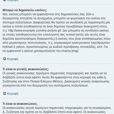
Κορυφή
Μπορώ να δημοσιεύω εικόνες;
Ναι, εικόνες μπορούν να εμφανίζονται στις δημοσιεύσεις σας. Εάν ο
διαχειριστής επιτρέπει τα συνημμένα, μπορείτε να φορτώσετε την εικόνα στο
σύστημα συζητήσεων. Διαφορετικά, θα πρέπει να συνδέσετε με παραπομπή μία
εικόνα η οποία αποθηκεύεται σε έναν δημόσια προσβάσιμο διακομιστή ιστού,
π.χ. http://www.example.com/my-picture.gif. Δεν μπορείτε να συνδέσετε εικόνες
οι οποίες αποθηκεύονται στο υπολογιστή σας τοπικά (εκτός εάν αυτός είναι
δημόσια προσπελάσιμος διακομιστής) ή εικόνες που είναι αποθηκευμένες πίσω
από μηχανισμούς πιστοποίησης, π.χ. λογαριασμοί ηλεκτρονικού ταχυδρομείου
hotmail ή yahoo, προστατευμένες με κωδικό πρόσβασης ιστοσελίδες, κλπ. Για
να εμφανιστεί η εικόνα χρησιμοποιήστε την ετικέτα [img].
Κορυφή
Τι είναι οι γενικές ανακοινώσεις;
Οι γενικές ανακοινώσεις περιέχουν σημαντικές πληροφορίες και πρέπει να τις
διαβάζετε όποτε είναι εφικτό. Αυτές θα εμφανίζονται στην κορυφή της κάθε Δ.
Συζήτησης και στον Πίνακα Ελέγχου Μέλους. Δικαιώματα γενικής ανακοίνωσης
χορηγούνται από τον διαχειριστή του συστήματος συζητήσεων.
Κορυφή
Τι είναι οι ανακοινώσεις;
Οι ανακοινώσεις συχνά περιέχουν σημαντικές πληροφορίες για τη συγκεκριμένη
Δ. Συζήτηση και πρέπει να τις διαβάσετε όποτε είναι εφικτό. Οι ανακοινώσεις