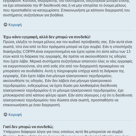
εγγραφούν. Κάποιος διαχειριστής του συστήματος συζητήσεων μπορεί επίσης
να έχει αποκλείσει την IP διεύθυνσή σας ή να μην επιτρέπει το όνομα μέλους
που προσπαθείτε να καταχωρίσετε. Επικοινωνήστε με κάποιον διαχειριστή του
συστήματος συζητήσεων για βοήθεια.
Κορυφή
Έχω κάνει εγγραφή, αλλά δεν μπορώ να συνδεθώ!
Πρώτα, ελέγξτε το όνομα μέλους και τον κωδικό πρόσβασής σας. Εάν αυτά είναι
σωστά, τότε ένα από τα δύο πράγματα μπορεί να έχει συμβεί. Εάν η υποστήριξη
διακήρυξης COPPA είναι ενεργοποιημένη και έχετε ορίσει ότι είστε κάτω των 13
ετών κατά τη διάρκεια της εγγραφής, θα πρέπει να ακολουθήσετε τις οδηγίες
που έχετε λάβει. Μερικά συστήματα συζητήσεων απαιτούν όλες οι νέες εγγραφές
να ενεργοποιούνται, είτε από εσάς είτε από τον διαχειριστή προκειμένου να
μπορέσετε να συνδεθείτε. Αυτή η πληροφορία υπήρχε κατά τη διάρκεια της
εγγραφής. Εάν έχετε λάβει ένα μήνυμα ηλεκτρονικού ταχυδρομείου,
ακολουθήστε τις οδηγίες. Εάν δεν λάβετε ένα μήνυμα ηλεκτρονικού
ταχυδρομείου, ενδεχομένως να έχετε δώσει μια λανθασμένη διεύθυνση
ηλεκτρονικού ταχυδρομείου ή το μήνυμα ηλεκτρονικού ταχυδρομείου, έχει
μπλοκαριστεί από κάποιο φίλτρο spam. Εάν είστε σίγουρος (-η) ότι η διεύθυνση
ηλεκτρονικού ταχυδρομείου που δώσατε είναι σωστή, προσπαθήστε να
επικοινωνήσετε με έναν διαχειριστή.
Κορυφή
Γιατί δεν μπορώ να συνδεθώ;
Υπάρχουν διάφοροι λόγοι για τους οποίους αυτό θα μπορούσε να συμβεί.