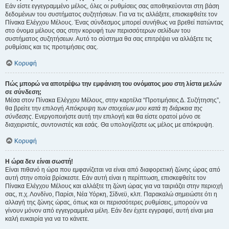
Εάν είστε εγγεγραμμένο μέλος, όλες οι ρυθμίσεις σας αποθηκεύονται στη βάση
δεδομένων του συστήματος συζητήσεων. Για να τις αλλάξετε, επισκεφθείτε τον
Πίνακα Ελέγχου Μέλους. Ένας σύνδεσμος μπορεί συνήθως να βρεθεί πατώντας
στο όνομα μέλους σας στην κορυφή των περισσότερων σελίδων του
συστήματος συζητήσεων. Αυτό το σύστημα θα σας επιτρέψει να αλλάξετε τις
ρυθμίσεις και τις προτιμήσεις σας.
Κορυφή
Πώς μπορώ να αποτρέψω την εμφάνιση του ονόματος μου στη λίστα μελών
σε σύνδεση;
Μέσα στον Πίνακα Ελέγχου Μέλους, στην καρτέλα “Προτιμήσεις Δ. Συζήτησης”,
θα βρείτε την επιλογή
Απόκρυψη των στοιχείων μου κατά τη διάρκεια της
σύνδεσης
. Ενεργοποιήστε αυτή την επιλογή και θα είστε ορατοί μόνο σε
διαχειριστές, συντονιστές και εσάς. Θα υπολογίζεστε ως μέλος με απόκρυψη.
Κορυφή
Η ώρα δεν είναι σωστή!
Είναι πιθανό η ώρα που εμφανίζεται να είναι από διαφορετική ζώνης ώρας από
αυτή στην οποία βρίσκεστε. Εάν αυτή είναι η περίπτωση, επισκεφθείτε τον
Πίνακα Ελέγχου Μέλους και αλλάξτε τη ζώνη ώρας για να ταιριάζει στην περιοχή
σας, π.χ. Λονδίνο, Παρίσι, Νέα Υόρκη, Σίδνεϋ, κλπ. Παρακαλώ σημειώστε ότι η
αλλαγή της ζώνης ώρας, όπως και οι περισσότερες ρυθμίσεις, μπορούν να
γίνουν μόνον από εγγεγραμμένα μέλη. Εάν δεν έχετε εγγραφεί, αυτή είναι μια
καλή ευκαιρία για να το κάνετε.