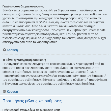
Γιατί αποσυνδέομαι αυτόματα;
Εάν δεν έχετε σημειώσει το πλαίσιο
Να με θυμάσαι
κατά τη σύνδεση σας, το
σύστημα συζητήσεων θα σας διατηρεί συνδεδεμένο μόνο για έναν καθορισμένο
χρόνο. Αυτό αποτρέπει την κατάχρηση του λογαριασμού σας από κάποιον
άλλο. Για να παραμείνετε συνδεδεμένοι, σημειώστε το πλαίσιο
Να με θυμάσαι
κατά τη σύνδεση σας. Αυτό δεν συνιστάται εάν συνδέεστε στο σύστημα
συζητήσεων από έναν κοινόχρηστο υπολογιστή, π.χ. βιβλιοθήκη, internet cafe,
πανεπιστημιακό εργαστήριο υπολογιστών, κλπ. Εάν δεν βλέπετε αυτό το
πλαίσιο επιλογής σημαίνει ότι ο διαχειριστής του συστήματος συζητήσεων έχει
απενεργοποιήσει αυτό το χαρακτηριστικό.
Κορυφή
Τι κάνει η “Διαγραφή cookies”;
Η “Διαγραφή cookies” διαγράφει τα cookies που έχουν δημιουργηθεί από το
phpBB τα οποία σας διατηρούν πιστοποιημένους και συνδεδεμένους στο
σύστημα συζητήσεων. Τα cookies παρέχουν επίσης λειτουργίες όπως η
παρακολούθηση αναγνωσμένων εάν είναι ενεργοποιημένη από τον διαχειριστή
του συστήματος συζητήσεων. Εάν έχετε προβλήματα σύνδεσης ή αποσύνδεσης,
η διαγραφή των cookies του συστήματος συζητήσεων ίσως βοηθήσει.
Κορυφή
Προτιμήσεις μέλους και ρυθμίσεις
Πώς μπορώ να αλλάξω τις ρυθμίσεις μου;