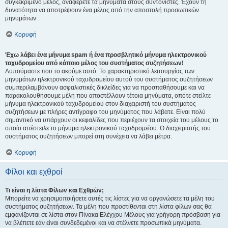
συγκεκριμένο μέλος, αναφέρετε τα μηνύματα στους συντονιστές. Έχουν τη
δυνατότητα να αποτρέψουν ένα μέλος από την αποστολή προσωπικών
μηνυμάτων.
Κορυφή
Έχω λάβει ένα μήνυμα spam ή ένα προσβλητικό μήνυμα ηλεκτρονικού
ταχυδρομείου από κάποιο μέλος του συστήματος συζητήσεων!
Λυπούμαστε που το ακούμε αυτό. Το χαρακτηριστικό λειτουργίας των
μηνυμάτων ηλεκτρονικού ταχυδρομείου αυτού του συστήματος συζητήσεων
συμπεριλαμβάνουν ασφαλιστικές δικλείδες για να προσπαθήσουμε και να
παρακολουθήσουμε μέλη που αποστέλλουν τέτοια μηνύματα, οπότε στείλτε
μήνυμα ηλεκτρονικού ταχυδρομείου στον διαχειριστή του συστήματος
συζητήσεων με πλήρες αντίγραφο του μηνύματος που λάβατε. Είναι πολύ
σημαντικό να υπάρχουν οι κεφαλίδες που περιέχουν τα στοιχεία του μέλους το
οποίο απέστειλε το μήνυμα ηλεκτρονικού ταχυδρομείου. Ο διαχειριστής του
συστήματος συζητήσεων μπορεί στη συνέχεια να λάβει μέτρα.
Κορυφή
Φίλοι και εχθροί
Τι είναι η λίστα Φίλων και Εχθρών;
Μπορείτε να χρησιμοποιήσετε αυτές τις λίστες για να οργανώσετε τα μέλη του
συστήματος συζητήσεων. Τα μέλη που προστίθενται στη λίστα φίλων σας θα
εμφανίζονται σε λίστα στον Πίνακα Ελέγχου Μέλους για γρήγορη πρόσβαση για
να βλέπετε εάν είναι συνδεδεμένοι και να στέλνετε προσωπικά μηνύματα.