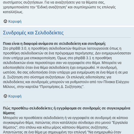
συστήματος συζητήσεων. Για να αναζητήσετε για τα θέματα σας,
χρησιμοποιείστε την “Ειδική αναζήτηση” και συμπληρώστε τις επιλογές
καταλλήλως.
Κορυφή
Συνδρομές και Σελιδοδείκτες
Ποια είναι η διαφορά ανάμεσα σε σελιδοδείκτη και συνδρομή;
Στο phpBB 3.0, η προσθήκη σελιδοδεικτών θεμάτων λειτουργούσε όπως η
προσθήκη σελιδοδεικτών σε ένα πρόγραμμα περιήγησης. Δεν ενημερωνόσασταν
όταν υπήρχε μια επικαιροποίηση. Όμως στο phpBB 3.1 η προσθήκη
σελιδοδεικτών είναι περισσότερο σαν να εγγραφείτε στο θέμα. Μπορείτε να
ειδοποιηθείτε όταν ένα θέμα σελιδοδείκτη έχει ενημερωθεί. Η συνδρομή,
ωστόσο, θα σας ειδοποιήσει όταν υπάρχει μια ενημέρωση σε ένα θέμα ή σε μια
Δ. Συζήτηση στο σύστημα συζητήσεων. Οι επιλογές ειδοποίησης για
σελιδοδείκτες και συνδρομές μπορούν να ρυθμιστούν από τον Πίνακα Ελέγχου
Μέλους, στην καρτέλα “Προτιμήσεις Δ. Συζήτησης”.
Κορυφή
Πώς προσθέτω σελιδοδείκτες ή εγγράφομαι σε συνδρομές σε συγκεκριμένα
θέματα;
Μπορείτε να προσθέσετε σελιδοδείκτη ή να εγγραφείτε σε συνδρομή σε κάποιο
συγκεκριμένο θέμα, πατώντας στον κατάλληλο σύνδεσμο στο μενού "Εργαλεία
θέματος", στο επάνω και κάτω μέρος κάποιου θέματος συζήτησης.
Απαντώντας σε ένα θέμα με σημειωμένη την επιλογή “Να ενημερωθώ όταν