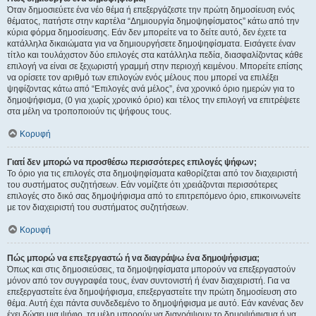
Όταν δημοσιεύετε ένα νέο θέμα ή επεξεργάζεστε την πρώτη δημοσίευση ενός
θέματος, πατήστε στην καρτέλα “Δημιουργία δημοψηφίσματος” κάτω από την
κύρια φόρμα δημοσίευσης. Εάν δεν μπορείτε να το δείτε αυτό, δεν έχετε τα
κατάλληλα δικαιώματα για να δημιουργήσετε δημοψηφίσματα. Εισάγετε έναν
τίτλο και τουλάχιστον δύο επιλογές στα κατάλληλα πεδία, διασφαλίζοντας κάθε
επιλογή να είναι σε ξεχωριστή γραμμή στην περιοχή κειμένου. Μπορείτε επίσης
να ορίσετε τον αριθμό των επιλογών ενός μέλους που μπορεί να επιλέξει
ψηφίζοντας κάτω από “Επιλογές ανά μέλος”, ένα χρονικό όριο ημερών για το
δημοψήφισμα, (0 για χωρίς χρονικό όριο) και τέλος την επιλογή να επιτρέψετε
στα μέλη να τροποποιούν τις ψήφους τους.
Κορυφή
Γιατί δεν μπορώ να προσθέσω περισσότερες επιλογές ψήφων;
Το όριο για τις επιλογές στα δημοψηφίσματα καθορίζεται από τον διαχειριστή
του συστήματος συζητήσεων. Εάν νομίζετε ότι χρειάζονται περισσότερες
επιλογές στο δικό σας δημοψήφισμα από το επιτρεπόμενο όριο, επικοινωνείτε
με τον διαχειριστή του συστήματος συζητήσεων.
Κορυφή
Πώς μπορώ να επεξεργαστώ ή να διαγράψω ένα δημοψήφισμα;
Όπως και στις δημοσιεύσεις, τα δημοψηφίσματα μπορούν να επεξεργαστούν
μόνον από τον συγγραφέα τους, έναν συντονιστή ή έναν διαχειριστή. Για να
επεξεργαστείτε ένα δημοψήφισμα, επεξεργαστείτε την πρώτη δημοσίευση στο
θέμα. Αυτή έχει πάντα συνδεδεμένο το δημοψήφισμα με αυτό. Εάν κανένας δεν
έχει δώσει μια ψήφο, τα μέλη μπορούν να διαγράψουν το δημοψήφισμα ή να