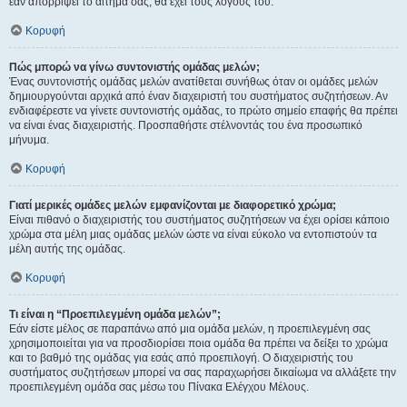
εάν απορρίψει το αίτημα σας, θα έχει τους λόγους του.
Κορυφή
Πώς μπορώ να γίνω συντονιστής ομάδας μελών;
Ένας συντονιστής ομάδας μελών ανατίθεται συνήθως όταν οι ομάδες μελών
δημιουργούνται αρχικά από έναν διαχειριστή του συστήματος συζητήσεων. Αν
ενδιαφέρεστε να γίνετε συντονιστής ομάδας, το πρώτο σημείο επαφής θα πρέπει
να είναι ένας διαχειριστής. Προσπαθήστε στέλνοντάς του ένα προσωπικό
μήνυμα.
Κορυφή
Γιατί μερικές ομάδες μελών εμφανίζονται με διαφορετικό χρώμα;
Είναι πιθανό ο διαχειριστής του συστήματος συζητήσεων να έχει ορίσει κάποιο
χρώμα στα μέλη μιας ομάδας μελών ώστε να είναι εύκολο να εντοπιστούν τα
μέλη αυτής της ομάδας.
Κορυφή
Τι είναι η “Προεπιλεγμένη ομάδα μελών”;
Εάν είστε μέλος σε παραπάνω από μια ομάδα μελών, η προεπιλεγμένη σας
χρησιμοποιείται για να προσδιορίσει ποια ομάδα θα πρέπει να δείξει το χρώμα
και το βαθμό της ομάδας για εσάς από προεπιλογή. Ο διαχειριστής του
συστήματος συζητήσεων μπορεί να σας παραχωρήσει δικαίωμα να αλλάξετε την
προεπιλεγμένη ομάδα σας μέσω του Πίνακα Ελέγχου Μέλους.