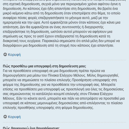
στη σχετική δημοσίευση, συχνά μόνο για περιορισμένο χρόνο αφότου έγινε η
δημοσίευση. Αν κάποιος έχει ήδη απαντήσει στη δημοσίευση, θα βρείτε ένα
μικρό κείμενο κάτω από τη δημοσίευση όταν επιστρέψετε στο θέμα, το οποίο
αναφέρει πόσες φορές επεξεργαστήκατε το μήνυμα αυτό, μαζί με την
ημερομηνία και την ώρα. Αυτό εμφανίζεται μόνον όταν κάποιος έχει κάνει μια
απάντηση. Δεν θα εμφανίζεται αν ένας συντονιστής ή διαχειριστής
επεξεργάστηκε τη δημοσίευση, ωστόσο αυτοί μπορούν να αφήσουν μια
σημείωση ως προς το γιατί έχουν επεξεργαστεί τη δημοσίευση κατά τη
διακριτική τους ευχέρεια. Παρακαλώ σημειώστε ότι απλά μέλη δεν μπορεί να
διαγράψουν μια δημοσίευση από τη στιγμή που κάποιος έχει απαντήσει.
Κορυφή
Πώς προσθέτω μια υπογραφή στη δημοσίευση μου;
Για να προσθέσετε υπογραφή σε μια δημοσίευση πρέπει πρώτα να
δημιουργήσετε μια μέσω του Πίνακα Ελέγχου Μέλους. Μόλις δημιουργηθεί,
μπορείτε να σημειώσετε το πλαίσιο επιλογής
Προσάρτηση υπογραφής
στη
φόρμα της δημοσίευσης για να προσθέσετε την υπογραφή σας. Μπορείτε
επίσης να προσθέσετε μια υπογραφή ως προεπιλογή για όλες τις δημοσιεύσεις
σας σημειώνοντας το κατάλληλο κουμπί επιλογής στον Πίνακα Ελέγχου
Μέλους. Εάν το κάνετε αυτό, μπορείτε και πάλι να αποτρέψετε να προστεθεί μια
υπογραφή σε κάποιες μεμονωμένες δημοσιεύσεις από-επιλέγοντας το πλαίσιο
επιλογής προσθήκης υπογραφής στη φόρμα δημοσίευσης.
Κορυφή
Πώς δημιουργώ ένα δημοψήφισμα;