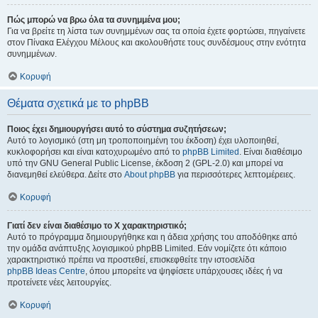
Πώς μπορώ να βρω όλα τα συνημμένα μου;
Για να βρείτε τη λίστα των συνημμένων σας τα οποία έχετε φορτώσει, πηγαίνετε
στον Πίνακα Ελέγχου Μέλους και ακολουθήστε τους συνδέσμους στην ενότητα
συνημμένων.
Κορυφή
Θέματα σχετικά με το phpBB
Ποιος έχει δημιουργήσει αυτό το σύστημα συζητήσεων;
Αυτό το λογισμικό (στη μη τροποποιημένη του έκδοση) έχει υλοποιηθεί,
κυκλοφορήσει και είναι κατοχυρωμένο από το
phpBB Limited
. Είναι διαθέσιμο
υπό την GNU General Public License, έκδοση 2 (GPL-2.0) και μπορεί να
διανεμηθεί ελεύθερα. Δείτε στο
About phpBB
για περισσότερες λεπτομέρειες.
Κορυφή
Γιατί δεν είναι διαθέσιμο το Χ χαρακτηριστικό;
Αυτό το πρόγραμμα δημιουργήθηκε και η άδεια χρήσης του αποδόθηκε από
την ομάδα ανάπτυξης λογισμικού phpBB Limited. Εάν νομίζετε ότι κάποιο
χαρακτηριστικό πρέπει να προστεθεί, επισκεφθείτε την ιστοσελίδα
phpBB Ideas Centre
, όπου μπορείτε να ψηφίσετε υπάρχουσες ιδέες ή να
προτείνετε νέες λειτουργίες.
Κορυφή