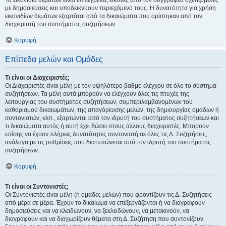
Τα εικονίδια θεμάτων είναι επιλεγμένες εικόνες από τον συγγραφέα σχετιζόμενες
με δημοσιεύσεις και υποδεικνύουν περιεχόμενό τους. Η δυνατότητα για χρήση
εικονιδίων θεμάτων εξαρτάται από τα δικαιώματα που ορίστηκαν από τον
διαχειριστή του συστήματος συζητήσεων.
Κορυφή
Επίπεδα μελών και Ομάδες
Τι είναι οι Διαχειριστές;
Οι Διαχειριστές είναι μέλη με τον υψηλότερο βαθμό ελέγχου σε όλο το σύστημα
συζητήσεων. Τα μέλη αυτά μπορούν να ελέγχουν όλες τις πτυχές της
λειτουργίας του συστήματος συζητήσεων, συμπεριλαμβανομένων του
καθορισμού δικαιωμάτων, της απαγόρευσης μελών, της δημιουργίας ομάδων ή
συντονιστών, κλπ., εξαρτώνται από τον ιδρυτή του συστήματος συζητήσεων και
τι δικαιώματα αυτός ή αυτή έχει δώσει στους άλλους διαχειριστές. Μπορούν
επίσης να έχουν πλήρεις δυνατότητες συντονιστή σε όλες τις Δ. Συζητήσεις,
ανάλογα με τις ρυθμίσεις που διατυπώνεται από τον ιδρυτή του συστήματος
συζητήσεων.
Κορυφή
Τι είναι οι Συντονιστές;
Οι Συντονιστές είναι μέλη (ή ομάδες μελών) που φροντίζουν τις Δ. Συζητήσεις
από μέρα σε μέρα. Έχουν το δικαίωμα να επεξεργάζονται ή να διαγράφουν
δημοσιεύσεις και να κλειδώνουν, να ξεκλειδώνουν, να μετακινούν, να
διαγράφουν και να διαχωρίζουν θέματα στη Δ. Συζήτηση που συντονίζουν.