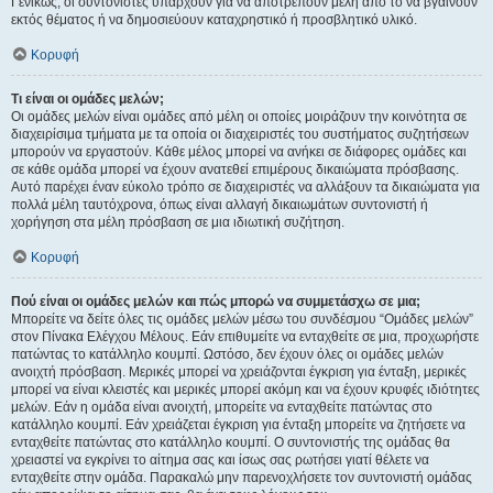
Γενικώς, οι συντονιστές υπάρχουν για να αποτρέπουν μέλη από το να βγαίνουν
εκτός θέματος ή να δημοσιεύουν καταχρηστικό ή προσβλητικό υλικό.
Κορυφή
Τι είναι οι ομάδες μελών;
Οι ομάδες μελών είναι ομάδες από μέλη οι οποίες μοιράζουν την κοινότητα σε
διαχειρίσιμα τμήματα με τα οποία οι διαχειριστές του συστήματος συζητήσεων
μπορούν να εργαστούν. Κάθε μέλος μπορεί να ανήκει σε διάφορες ομάδες και
σε κάθε ομάδα μπορεί να έχουν ανατεθεί επιμέρους δικαιώματα πρόσβασης.
Αυτό παρέχει έναν εύκολο τρόπο σε διαχειριστές να αλλάξουν τα δικαιώματα για
πολλά μέλη ταυτόχρονα, όπως είναι αλλαγή δικαιωμάτων συντονιστή ή
χορήγηση στα μέλη πρόσβαση σε μια ιδιωτική συζήτηση.
Κορυφή
Πού είναι οι ομάδες μελών και πώς μπορώ να συμμετάσχω σε μια;
Μπορείτε να δείτε όλες τις ομάδες μελών μέσω του συνδέσμου “Ομάδες μελών”
στον Πίνακα Ελέγχου Μέλους. Εάν επιθυμείτε να ενταχθείτε σε μια, προχωρήστε
πατώντας το κατάλληλο κουμπί. Ωστόσο, δεν έχουν όλες οι ομάδες μελών
ανοιχτή πρόσβαση. Μερικές μπορεί να χρειάζονται έγκριση για ένταξη, μερικές
μπορεί να είναι κλειστές και μερικές μπορεί ακόμη και να έχουν κρυφές ιδιότητες
μελών. Εάν η ομάδα είναι ανοιχτή, μπορείτε να ενταχθείτε πατώντας στο
κατάλληλο κουμπί. Εάν χρειάζεται έγκριση για ένταξη μπορείτε να ζητήσετε να
ενταχθείτε πατώντας στο κατάλληλο κουμπί. Ο συντονιστής της ομάδας θα
χρειαστεί να εγκρίνει το αίτημα σας και ίσως σας ρωτήσει γιατί θέλετε να
ενταχθείτε στην ομάδα. Παρακαλώ μην παρενοχλήσετε τον συντονιστή ομάδας