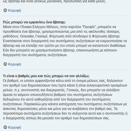
ως άβαταρ και είναι γενικώς μοναδική, προσωπική για κάθε μέλος.
Κορυφή
Πώς μπορώ να εμφανίσω ένα άβαταρ;
Μέσα στον Πίνακα Ελέγχου Μέλους, στην καρτέλα “Προφίλ”, μπορείτε να
προσθέσετε ένα άβαταρ, χρησιμοποιώντας μια από τις ακόλουθες τέσσερις
μεθόδους: Gravatar, Γκαλερί, Φόρτωση από σύνδεσμο ή Φόρτωση άβαταρ.
Εναπόκειται στον διαχειριστή του συστήματος συζητήσεων να ενεργοποιήσει τα
άβαταρ και να επιλέξει τον τρόπο με τον οποίο μπορεί να καταστούν διαθέσιμα.
Εάν δεν μπορείτε να χρησιμοποιήσετε άβαταρ, επικοινωνήστε με κάποιον
διαχειριστή του συστήματος συζητήσεων.
Κορυφή
Τι είναι ο βαθμός μου και πώς μπορώ να τον αλλάξω;
Οι βαθμοί, οι οποίοι εμφανίζονται κάτω από το όνομα μέλους σας, δηλώνουν
τον αριθμό των δημοσιεύσεων που έχετε κάνει ή είναι αναγνωριστικό ορισμένων
μελών, π.χ. συντονιστές και διαχειριστές. Γενικώς, δεν μπορείτε να αλλάξετε
άμεσα το κείμενο οποιουδήποτε βαθμού του συστήματος συζητήσεων
δεδομένου ότι αυτό καθορίζεται από τον διαχειριστή του συστήματος
συζητήσεων. Παρακαλώ μην κάνετε κατάχρηση του συστήματος συζητήσεων με
άσκοπες δημοσιεύσεις μόνο και μόνο για να ανεβάσετε τον βαθμό σας. Τα
περισσότερα συστήματα συζητήσεων δεν το ανέχονται αυτό και ο συντονιστής ή
ο διαχειριστής απλώς θα μειώσει τον αριθμό των δημοσιεύσεων σας.
Κορυφή