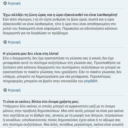
Κορυφή
Έχω αλλάξει τη ζώνη ώρας και η ώρα εξακολουθεί να είναι λανθασμένη!
Εάν είστε σίγουρος (-η) ότι έχετε ρυθμίσει τη ζώνη ώρας σωστά και η ώρα
εξακολουθεί να είναι λανθασμένη, τότε ή ώρα που είναι αποθηκευμένη στο
ρολόι του διακομιστή είναι εσφαλμένη. Παρακαλώ να ειδοποιήσετε κάποιον
διαχειριστή για να διορθώσει το πρόβλημα.
Κορυφή
Η γλώσσα μου δεν είναι στη λίστα!
Είτε ο διαχειριστής δεν έχει εγκαταστήσει τη γλώσσα σας ή κανείς δεν έχει
μεταφράσει αυτό το σύστημα συζητήσεων στη γλώσσα σας. Προσπαθήστε να
ζητήσετε από κάποιον διαχειριστή του συστήματος συζητήσεων αν μπορεί να
εγκαταστήσει το πακέτο γλώσσας που χρειάζεστε. Εάν το πακέτο γλώσσας δεν
υπάρχει, μπορείτε να δημιουργήσετε μια νέα μετάφραση. Περισσότερες
πληροφορίες μπορείτε να βρείτε στην ιστοσελίδα του
phpBB
®.
Κορυφή
Τι είναι οι εικόνες δίπλα στο όνομα χρήστη μου;
Υπάρχουν δύο εικόνες οι οποίες μπορεί να εμφανιστούν μαζί με το όνομα
μέλους στην προβολή δημοσιεύσεων. Μια από αυτές μπορεί να είναι μια εικόνα
που σχετίζεται με το βαθμό σας, γενικώς με τη μορφή των άστρων, τετραγώνων
ή κουκίδων, υποδεικνύοντας πόσες δημοσιεύσεις έχετε κάνει ή το αξίωμα σας
στο σύστημα συζητήσεων. Μια άλλη, συνήθως μεγαλύτερη, εικόνα είναι γνωστή