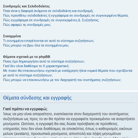
Συνδρομές και Σελιδοδείκτες
Ποια είναι η διαφορά ανάμεσα σε σελιδοδείκτη και συνδρομή;
Πώς προσθέτω σελιδοδείκτες ή εγγράφομαι σε συνδρομές σε συγκεκριμένα θέματα;
Πώς εγγράφομαι σε συνδρομές σε συγκεκριμένες Δ. Συζητήσεις;
Πώς αφαιρώ τις συνδρομές μου;
Συνημμένα
Τι συνημμένα επιτρέπονται σε αυτό το σύστημα συζητήσεων;
Πώς μπορώ να βρω όλα τα συνημμένα μου;
Θέματα σχετικά με το phpBB
Ποιος έχει δημιουργήσει αυτό το σύστημα συζητήσεων;
Γιατί δεν είναι διαθέσιμο το Χ χαρακτηριστικό;
Με ποιον θα επικοινωνήσω σχετικά με κατάχρηση ή/και νομικά θέματα που σχετίζονται
με αυτό το σύστημα συζητήσεων;
Πώς μπορώ να επικοινωνήσω με τον διαχειριστή του συστήματος συζητήσεων;
Θέματα σύνδεσης και εγγραφής
Γιατί πρέπει να εγγραφώ;
Ίσως να μην είναι απαραίτητο, εναπόκειται στον διαχειριστή του συστήματος
συζητήσεων ως προς το αν θα πρέπει να εγγραφείτε προκειμένου να αναρτήσετε
μηνύματα. Ωστόσο, η εγγραφή θα σας δώσει πρόσβαση σε πρόσθετες
υπηρεσίες που δεν είναι διαθέσιμες σε επισκέπτες όπως ο καθορισμός εικόνων
μελών (avatars), προσωπικά μηνύματα, αποστολή και λήψη μηνυμάτων