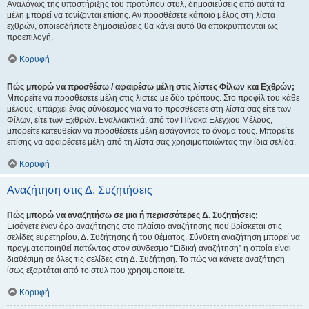
Αναλόγως της υποστήριξης του προτύπου στυλ, δημοσιεύσεις από αυτά τα
μέλη μπορεί να τονίζονται επίσης. Αν προσθέσετε κάποιο μέλος στη λίστα
εχθρών, οποιεσδήποτε δημοσιεύσεις θα κάνει αυτό θα αποκρύπτονται ως
προεπιλογή.
Κορυφή
Πώς μπορώ να προσθέσω / αφαιρέσω μέλη στις λίστες Φίλων και Εχθρών;
Μπορείτε να προσθέσετε μέλη στις λίστες με δύο τρόπους. Στο προφίλ του κάθε
μέλους, υπάρχει ένας σύνδεσμος για να το προσθέσετε στη λίστα σας είτε των
Φίλων, είτε των Εχθρών. Εναλλακτικά, από τον Πίνακα Ελέγχου Μέλους,
μπορείτε κατευθείαν να προσθέσετε μέλη εισάγοντας το όνομα τους. Μπορείτε
επίσης να αφαιρέσετε μέλη από τη λίστα σας χρησιμοποιώντας την ίδια σελίδα.
Κορυφή
Αναζήτηση στις Δ. Συζητήσεις
Πώς μπορώ να αναζητήσω σε μια ή περισσότερες Δ. Συζητήσεις;
Εισάγετε έναν όρο αναζήτησης στο πλαίσιο αναζήτησης που βρίσκεται στις
σελίδες ευρετηρίου, Δ. Συζήτησης ή του θέματος. Σύνθετη αναζήτηση μπορεί να
πραγματοποιηθεί πατώντας στον σύνδεσμο “Ειδική αναζήτηση” η οποία είναι
διαθέσιμη σε όλες τις σελίδες στη Δ. Συζήτηση. Το πώς να κάνετε αναζήτηση
ίσως εξαρτάται από το στυλ που χρησιμοποιείτε.
Κορυφή