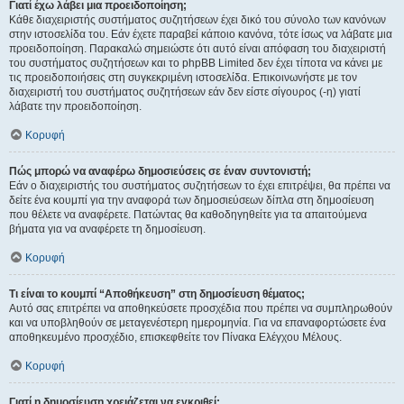
Γιατί έχω λάβει μια προειδοποίηση;
Κάθε διαχειριστής συστήματος συζητήσεων έχει δικό του σύνολο των κανόνων
στην ιστοσελίδα του. Εάν έχετε παραβεί κάποιο κανόνα, τότε ίσως να λάβατε μια
προειδοποίηση. Παρακαλώ σημειώστε ότι αυτό είναι απόφαση του διαχειριστή
του συστήματος συζητήσεων και το phpBB Limited δεν έχει τίποτα να κάνει με
τις προειδοποιήσεις στη συγκεκριμένη ιστοσελίδα. Επικοινωνήστε με τον
διαχειριστή του συστήματος συζητήσεων εάν δεν είστε σίγουρος (-η) γιατί
λάβατε την προειδοποίηση.
Κορυφή
Πώς μπορώ να αναφέρω δημοσιεύσεις σε έναν συντονιστή;
Εάν ο διαχειριστής του συστήματος συζητήσεων το έχει επιτρέψει, θα πρέπει να
δείτε ένα κουμπί για την αναφορά των δημοσιεύσεων δίπλα στη δημοσίευση
που θέλετε να αναφέρετε. Πατώντας θα καθοδηγηθείτε για τα απαιτούμενα
βήματα για να αναφέρετε τη δημοσίευση.
Κορυφή
Τι είναι το κουμπί “Αποθήκευση” στη δημοσίευση θέματος;
Αυτό σας επιτρέπει να αποθηκεύσετε προσχέδια που πρέπει να συμπληρωθούν
και να υποβληθούν σε μεταγενέστερη ημερομηνία. Για να επαναφορτώσετε ένα
αποθηκευμένο προσχέδιο, επισκεφθείτε τον Πίνακα Ελέγχου Μέλους.
Κορυφή
Γιατί η δημοσίευση χρειάζεται να εγκριθεί;