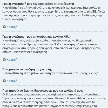
Γιατί η αναζήτησή μου δεν επιστρέφει αποτελέσματα;
Η αναζήτησή σας ήταν πιθανότατα πολύ ασαφής και περιελάμβανε πολλούς
κοινούς όρους που δεν έχουν καταχωρηθεί στο ευρετήριο από το phpBB. Γίνετε
πιο συγκεκριμένοι και χρησιμοποιήσετε τις επιλογές που είναι διαθέσιμες στην
“Ειδική αναζήτηση”.
Κορυφή
Γιατί η αναζήτηση μου επιστρέφει μια κενή σελίδα;
Η αναζήτησή σας επέστρεψε πολλά αποτελέσματα για να διαχειριστεί ο
διακομιστής ιστού. Χρησιμοποιήστε την “Ειδική αναζήτηση” και να είστε πιο
συγκεκριμένοι στους όρους που χρησιμοποιούνται και τις Δ. Συζητήσεις στις
οποίες θέλετε να γίνει η αναζήτηση.
Κορυφή
Πώς μπορώ να αναζητήσω για μέλη;
Επίσκεφθείτε τη λίστα μελών και πατήστε στον σύνδεσμο “Εύρεση μέλους”.
Κορυφή
Πώς μπορώ να βρω τις δημοσιεύσεις μου και τα θέματά μου;
Οι δημοσιεύσεις σας μπορούν να ανακτηθούν είτε πατώντας στον σύνδεσμο
“Εμφάνιση των δημοσιεύσεών σας” στον Πίνακα Ελέγχου Μέλους, είτε πατώντας
στον σύνδεσμο “Αναζήτηση δημοσιεύσεων μέλους” μέσω της σελίδας του
προφίλ σας ή πατώντας στο μενού “Γρήγορες συνδέσεις” στην κορυφή του