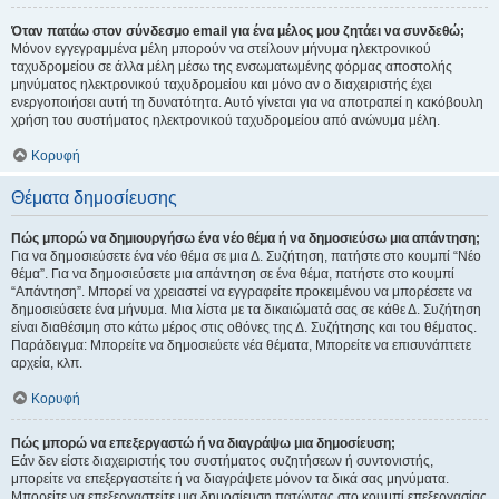
Όταν πατάω στον σύνδεσμο email για ένα μέλος μου ζητάει να συνδεθώ;
Μόνον εγγεγραμμένα μέλη μπορούν να στείλουν μήνυμα ηλεκτρονικού
ταχυδρομείου σε άλλα μέλη μέσω της ενσωματωμένης φόρμας αποστολής
μηνύματος ηλεκτρονικού ταχυδρομείου και μόνο αν ο διαχειριστής έχει
ενεργοποιήσει αυτή τη δυνατότητα. Αυτό γίνεται για να αποτραπεί η κακόβουλη
χρήση του συστήματος ηλεκτρονικού ταχυδρομείου από ανώνυμα μέλη.
Κορυφή
Θέματα δημοσίευσης
Πώς μπορώ να δημιουργήσω ένα νέο θέμα ή να δημοσιεύσω μια απάντηση;
Για να δημοσιεύσετε ένα νέο θέμα σε μια Δ. Συζήτηση, πατήστε στο κουμπί “Νέο
θέμα”. Για να δημοσιεύσετε μια απάντηση σε ένα θέμα, πατήστε στο κουμπί
“Απάντηση”. Μπορεί να χρειαστεί να εγγραφείτε προκειμένου να μπορέσετε να
δημοσιεύσετε ένα μήνυμα. Μια λίστα με τα δικαιώματά σας σε κάθε Δ. Συζήτηση
είναι διαθέσιμη στο κάτω μέρος στις οθόνες της Δ. Συζήτησης και του θέματος.
Παράδειγμα: Μπορείτε να δημοσιεύετε νέα θέματα, Μπορείτε να επισυνάπτετε
αρχεία, κλπ.
Κορυφή
Πώς μπορώ να επεξεργαστώ ή να διαγράψω μια δημοσίευση;
Εάν δεν είστε διαχειριστής του συστήματος συζητήσεων ή συντονιστής,
μπορείτε να επεξεργαστείτε ή να διαγράψετε μόνον τα δικά σας μηνύματα.
Μπορείτε να επεξεργαστείτε μια δημοσίευση πατώντας στο κουμπί επεξεργασίας