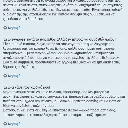
Πρώτον, βεβαιωθείτε ότι το όνομα μέλους και ο κωδικός πρόσβασής σας είναι
σωστά. Αν είναι σωστά, επικοινωνήστε με κάποιον διαχειριστή του συστήματος
συζητήσεων για να βεβαιωθείτε ότι δεν έχετε απαγορευθεί. Είναι επίσης πιθανό
ο ιδιοκτήτης της ιστοσελίδας να έχει κάποιο σφάλμα στις ρυθμίσεις και να
χρειάζεται να το διορθώσει.
Κορυφή
Έχω εγγραφεί κατά το παρελθόν αλλά δεν μπορώ να συνδεθώ πλέον!
Είναι πιθανό κάποιος διαχειριστής να απενεργοποίησε ή να διέγραψε τον
λογαριασμό σας για κάποιο λόγο. Επίσης, πολλά συστήματα συζητήσεων
απομακρύνουν μέλη περιοδικά που δεν έχουν δημοσιεύσει μηνύματα για
μεγάλο χρονικό διάστημα για να μειώσουν το μέγεθος της βάσης δεδομένων.
Εάν αυτό συμβαίνει, προσπαθήστε να εγγραφείτε ξανά και να εμπλακείτε στις
δημόσιες συζητήσεις.
Κορυφή
Έχω ξεχάσει τον κωδικό μου!
Μην πανικοβάλλεστε! Αν και ο κωδικός πρόσβασής σας δεν μπορεί να
ανακτηθεί, μπορεί εύκολα να επαναφερθεί. Επισκεφθείτε τη σελίδα σύνδεσης και
πατήστε στο
Ξέχασα τον κωδικό μου
. Ακολουθήστε τις οδηγίες και θα είστε σε
θέση να συνδεθείτε πάλι σύντομα.
Ωστόσο, αν δεν είστε σε θέση να επαναφέρετε τον κωδικό πρόσβασής σας,
επικοινωνήστε με κάποιον διαχειριστή του συστήματος συζητήσεων.
Κορυφή