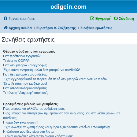
odigein.com
Εγγραφή
Σύνδεση
Συχνές ερωτήσεις
Αρχική σελίδα
Ευρετήριο Δ. Συζήτησης
Συνήθεις ερωτήσεις
Συνήθεις ερωτήσεις
Θέματα σύνδεσης και εγγραφής
Γιατί πρέπει να εγγραφώ;
Τι είναι το COPPA;
Γιατί δεν μπορώ να εγγραφώ;
Έχω κάνει εγγραφή, αλλά δεν μπορώ να συνδεθώ!
Γιατί δεν μπορώ να συνδεθώ;
Έχω εγγραφεί κατά το παρελθόν αλλά δεν μπορώ να συνδεθώ πλέον!
Έχω ξεχάσει τον κωδικό μου!
Γιατί αποσυνδέομαι αυτόματα;
Τι κάνει η “Διαγραφή cookies”;
Προτιμήσεις μέλους και ρυθμίσεις
Πώς μπορώ να αλλάξω τις ρυθμίσεις μου;
Πώς μπορώ να αποτρέψω την εμφάνιση του ονόματος μου στη λίστα μελών σε
σύνδεση;
Η ώρα δεν είναι σωστή!
Έχω αλλάξει τη ζώνη ώρας και η ώρα εξακολουθεί να είναι λανθασμένη!
Η γλώσσα μου δεν είναι στη λίστα!
Τι είναι οι εικόνες δίπλα στο όνομα χρήστη μου;