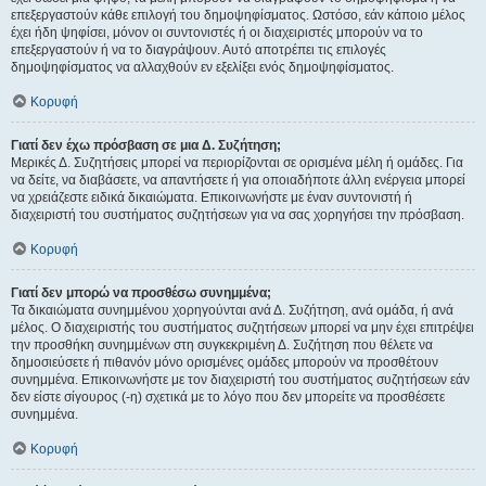
επεξεργαστούν κάθε επιλογή του δημοψηφίσματος. Ωστόσο, εάν κάποιο μέλος
έχει ήδη ψηφίσει, μόνον οι συντονιστές ή οι διαχειριστές μπορούν να το
επεξεργαστούν ή να το διαγράψουν. Αυτό αποτρέπει τις επιλογές
δημοψηφίσματος να αλλαχθούν εν εξελίξει ενός δημοψηφίσματος.
Κορυφή
Γιατί δεν έχω πρόσβαση σε μια Δ. Συζήτηση;
Μερικές Δ. Συζητήσεις μπορεί να περιορίζονται σε ορισμένα μέλη ή ομάδες. Για
να δείτε, να διαβάσετε, να απαντήσετε ή για οποιαδήποτε άλλη ενέργεια μπορεί
να χρειάζεστε ειδικά δικαιώματα. Επικοινωνήστε με έναν συντονιστή ή
διαχειριστή του συστήματος συζητήσεων για να σας χορηγήσει την πρόσβαση.
Κορυφή
Γιατί δεν μπορώ να προσθέσω συνημμένα;
Τα δικαιώματα συνημμένου χορηγούνται ανά Δ. Συζήτηση, ανά ομάδα, ή ανά
μέλος. Ο διαχειριστής του συστήματος συζητήσεων μπορεί να μην έχει επιτρέψει
την προσθήκη συνημμένων στη συγκεκριμένη Δ. Συζήτηση που θέλετε να
δημοσιεύσετε ή πιθανόν μόνο ορισμένες ομάδες μπορούν να προσθέτουν
συνημμένα. Επικοινωνήστε με τον διαχειριστή του συστήματος συζητήσεων εάν
δεν είστε σίγουρος (-η) σχετικά με το λόγο που δεν μπορείτε να προσθέσετε
συνημμένα.
Κορυφή