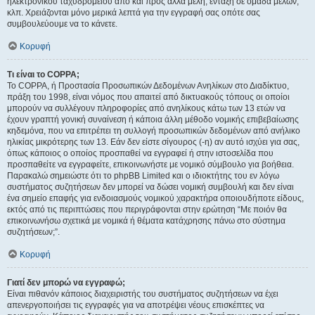
ηλεκτρονικού ταχυδρομείου από και προς άλλα μέλη, ένταξη σε ομάδα μελών,
κλπ. Χρειάζονται μόνο μερικά λεπτά για την εγγραφή σας οπότε σας
συμβουλεύουμε να το κάνετε.
Κορυφή
Τι είναι το COPPA;
Το COPPA, ή Προστασία Προσωπικών Δεδομένων Ανηλίκων στο Διαδίκτυο,
πράξη του 1998, είναι νόμος που απαιτεί από δικτυακούς τόπους οι οποίοι
μπορούν να συλλέγουν πληροφορίες από ανηλίκους κάτω των 13 ετών να
έχουν γραπτή γονική συναίνεση ή κάποια άλλη μέθοδο νομικής επιβεβαίωσης
κηδεμόνα, που να επιτρέπει τη συλλογή προσωπικών δεδομένων από ανήλικο
ηλικίας μικρότερης των 13. Εάν δεν είστε σίγουρος (-η) αν αυτό ισχύει για σας,
όπως κάποιος ο οποίος προσπαθεί να εγγραφεί ή στην ιστοσελίδα που
προσπαθείτε να εγγραφείτε, επικοινωνήστε με νομικό σύμβουλο για βοήθεια.
Παρακαλώ σημειώστε ότι το phpBB Limited και ο ιδιοκτήτης του εν λόγω
συστήματος συζητήσεων δεν μπορεί να δώσει νομική συμβουλή και δεν είναι
ένα σημείο επαφής για ενδοιασμούς νομικού χαρακτήρα οποιουδήποτε είδους,
εκτός από τις περιπτώσεις που περιγράφονται στην ερώτηση “Με ποιόν θα
επικοινωνήσω σχετικά με νομικά ή θέματα κατάχρησης πάνω στο σύστημα
συζητήσεων;”.
Κορυφή
Γιατί δεν μπορώ να εγγραφώ;
Είναι πιθανόν κάποιος διαχειριστής του συστήματος συζητήσεων να έχει
απενεργοποιήσει τις εγγραφές για να αποτρέψει νέους επισκέπτες να