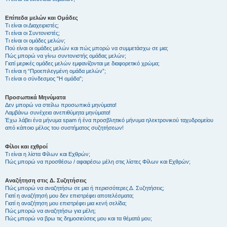
Επίπεδα μελών και Ομάδες
Τι είναι οι Διαχειριστές;
Τι είναι οι Συντονιστές;
Τι είναι οι ομάδες μελών;
Πού είναι οι ομάδες μελών και πώς μπορώ να συμμετάσχω σε μια;
Πώς μπορώ να γίνω συντονιστής ομάδας μελών;
Γιατί μερικές ομάδες μελών εμφανίζονται με διαφορετικό χρώμα;
Τι είναι η “Προεπιλεγμένη ομάδα μελών”;
Τι είναι ο σύνδεσμος "Η ομάδα”;
Προσωπικά Μηνύματα
Δεν μπορώ να στείλω προσωπικά μηνύματα!
Λαμβάνω συνέχεια ανεπιθύμητα μηνύματα!
Έχω λάβει ένα μήνυμα spam ή ένα προσβλητικό μήνυμα ηλεκτρονικού ταχυδρομείου
από κάποιο μέλος του συστήματος συζητήσεων!
Φίλοι και εχθροί
Τι είναι η λίστα Φίλων και Εχθρών;
Πώς μπορώ να προσθέσω / αφαιρέσω μέλη στις λίστες Φίλων και Εχθρών;
Αναζήτηση στις Δ. Συζητήσεις
Πώς μπορώ να αναζητήσω σε μια ή περισσότερες Δ. Συζητήσεις;
Γιατί η αναζήτησή μου δεν επιστρέφει αποτελέσματα;
Γιατί η αναζήτηση μου επιστρέφει μια κενή σελίδα;
Πώς μπορώ να αναζητήσω για μέλη;
Πώς μπορώ να βρω τις δημοσιεύσεις μου και τα θέματά μου;