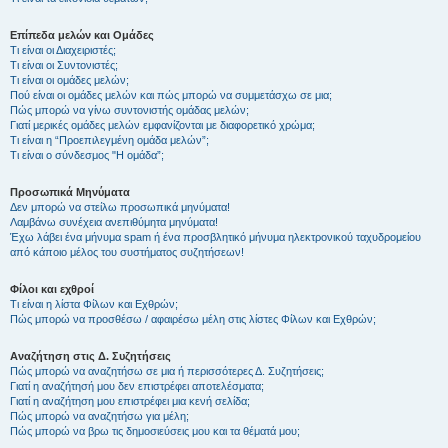
Επίπεδα μελών και Ομάδες
Τι είναι οι Διαχειριστές;
Τι είναι οι Συντονιστές;
Τι είναι οι ομάδες μελών;
Πού είναι οι ομάδες μελών και πώς μπορώ να συμμετάσχω σε μια;
Πώς μπορώ να γίνω συντονιστής ομάδας μελών;
Γιατί μερικές ομάδες μελών εμφανίζονται με διαφορετικό χρώμα;
Τι είναι η “Προεπιλεγμένη ομάδα μελών”;
Τι είναι ο σύνδεσμος "Η ομάδα”;
Προσωπικά Μηνύματα
Δεν μπορώ να στείλω προσωπικά μηνύματα!
Λαμβάνω συνέχεια ανεπιθύμητα μηνύματα!
Έχω λάβει ένα μήνυμα spam ή ένα προσβλητικό μήνυμα ηλεκτρονικού ταχυδρομείου
από κάποιο μέλος του συστήματος συζητήσεων!
Φίλοι και εχθροί
Τι είναι η λίστα Φίλων και Εχθρών;
Πώς μπορώ να προσθέσω / αφαιρέσω μέλη στις λίστες Φίλων και Εχθρών;
Αναζήτηση στις Δ. Συζητήσεις
Πώς μπορώ να αναζητήσω σε μια ή περισσότερες Δ. Συζητήσεις;
Γιατί η αναζήτησή μου δεν επιστρέφει αποτελέσματα;
Γιατί η αναζήτηση μου επιστρέφει μια κενή σελίδα;
Πώς μπορώ να αναζητήσω για μέλη;
Πώς μπορώ να βρω τις δημοσιεύσεις μου και τα θέματά μου;