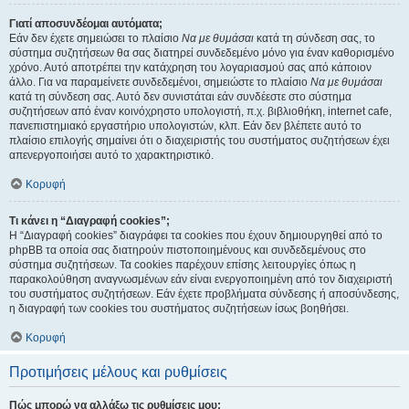
Γιατί αποσυνδέομαι αυτόματα;
Εάν δεν έχετε σημειώσει το πλαίσιο
Να με θυμάσαι
κατά τη σύνδεση σας, το
σύστημα συζητήσεων θα σας διατηρεί συνδεδεμένο μόνο για έναν καθορισμένο
χρόνο. Αυτό αποτρέπει την κατάχρηση του λογαριασμού σας από κάποιον
άλλο. Για να παραμείνετε συνδεδεμένοι, σημειώστε το πλαίσιο
Να με θυμάσαι
κατά τη σύνδεση σας. Αυτό δεν συνιστάται εάν συνδέεστε στο σύστημα
συζητήσεων από έναν κοινόχρηστο υπολογιστή, π.χ. βιβλιοθήκη, internet cafe,
πανεπιστημιακό εργαστήριο υπολογιστών, κλπ. Εάν δεν βλέπετε αυτό το
πλαίσιο επιλογής σημαίνει ότι ο διαχειριστής του συστήματος συζητήσεων έχει
απενεργοποιήσει αυτό το χαρακτηριστικό.
Κορυφή
Τι κάνει η “Διαγραφή cookies”;
Η “Διαγραφή cookies” διαγράφει τα cookies που έχουν δημιουργηθεί από το
phpBB τα οποία σας διατηρούν πιστοποιημένους και συνδεδεμένους στο
σύστημα συζητήσεων. Τα cookies παρέχουν επίσης λειτουργίες όπως η
παρακολούθηση αναγνωσμένων εάν είναι ενεργοποιημένη από τον διαχειριστή
του συστήματος συζητήσεων. Εάν έχετε προβλήματα σύνδεσης ή αποσύνδεσης,
η διαγραφή των cookies του συστήματος συζητήσεων ίσως βοηθήσει.
Κορυφή
Προτιμήσεις μέλους και ρυθμίσεις
Πώς μπορώ να αλλάξω τις ρυθμίσεις μου;