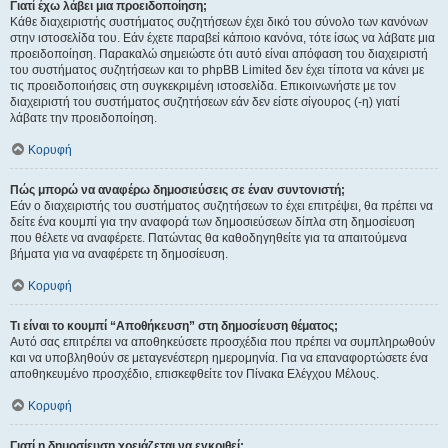
Γιατί έχω λάβει μια προειδοποίηση;
Κάθε διαχειριστής συστήματος συζητήσεων έχει δικό του σύνολο των κανόνων
στην ιστοσελίδα του. Εάν έχετε παραβεί κάποιο κανόνα, τότε ίσως να λάβατε μια
προειδοποίηση. Παρακαλώ σημειώστε ότι αυτό είναι απόφαση του διαχειριστή
του συστήματος συζητήσεων και το phpBB Limited δεν έχει τίποτα να κάνει με
τις προειδοποιήσεις στη συγκεκριμένη ιστοσελίδα. Επικοινωνήστε με τον
διαχειριστή του συστήματος συζητήσεων εάν δεν είστε σίγουρος (-η) γιατί
λάβατε την προειδοποίηση.
Κορυφή
Πώς μπορώ να αναφέρω δημοσιεύσεις σε έναν συντονιστή;
Εάν ο διαχειριστής του συστήματος συζητήσεων το έχει επιτρέψει, θα πρέπει να
δείτε ένα κουμπί για την αναφορά των δημοσιεύσεων δίπλα στη δημοσίευση
που θέλετε να αναφέρετε. Πατώντας θα καθοδηγηθείτε για τα απαιτούμενα
βήματα για να αναφέρετε τη δημοσίευση.
Κορυφή
Τι είναι το κουμπί “Αποθήκευση” στη δημοσίευση θέματος;
Αυτό σας επιτρέπει να αποθηκεύσετε προσχέδια που πρέπει να συμπληρωθούν
και να υποβληθούν σε μεταγενέστερη ημερομηνία. Για να επαναφορτώσετε ένα
αποθηκευμένο προσχέδιο, επισκεφθείτε τον Πίνακα Ελέγχου Μέλους.
Κορυφή
Γιατί η δημοσίευση χρειάζεται να εγκριθεί;