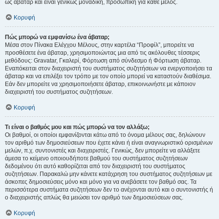
ως άβαταρ και είναι γενικώς μοναδική, προσωπική για κάθε μέλος.
Κορυφή
Πώς μπορώ να εμφανίσω ένα άβαταρ;
Μέσα στον Πίνακα Ελέγχου Μέλους, στην καρτέλα “Προφίλ”, μπορείτε να
προσθέσετε ένα άβαταρ, χρησιμοποιώντας μια από τις ακόλουθες τέσσερις
μεθόδους: Gravatar, Γκαλερί, Φόρτωση από σύνδεσμο ή Φόρτωση άβαταρ.
Εναπόκειται στον διαχειριστή του συστήματος συζητήσεων να ενεργοποιήσει τα
άβαταρ και να επιλέξει τον τρόπο με τον οποίο μπορεί να καταστούν διαθέσιμα.
Εάν δεν μπορείτε να χρησιμοποιήσετε άβαταρ, επικοινωνήστε με κάποιον
διαχειριστή του συστήματος συζητήσεων.
Κορυφή
Τι είναι ο βαθμός μου και πώς μπορώ να τον αλλάξω;
Οι βαθμοί, οι οποίοι εμφανίζονται κάτω από το όνομα μέλους σας, δηλώνουν
τον αριθμό των δημοσιεύσεων που έχετε κάνει ή είναι αναγνωριστικό ορισμένων
μελών, π.χ. συντονιστές και διαχειριστές. Γενικώς, δεν μπορείτε να αλλάξετε
άμεσα το κείμενο οποιουδήποτε βαθμού του συστήματος συζητήσεων
δεδομένου ότι αυτό καθορίζεται από τον διαχειριστή του συστήματος
συζητήσεων. Παρακαλώ μην κάνετε κατάχρηση του συστήματος συζητήσεων με
άσκοπες δημοσιεύσεις μόνο και μόνο για να ανεβάσετε τον βαθμό σας. Τα
περισσότερα συστήματα συζητήσεων δεν το ανέχονται αυτό και ο συντονιστής ή
ο διαχειριστής απλώς θα μειώσει τον αριθμό των δημοσιεύσεων σας.
Κορυφή