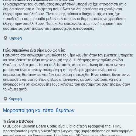
Ο διαχειριστής του συστήματος συζητήσεων μπορεί να έχει αποφασίσει ότι οι
δημοσιεύσεις στη Δ. Συζήτηση που θέλετε να δημοσιεύσετε να χρειάζονται
έλεγχο πριν υποβληθούν. Είναι επίσης πιθανό ο διαχειριστής να σας έχει
τοποθετήσει σε μια ομάδα μελών των οποίων οι δημοσιεύσεις να χρειάζονται
έλεγχο πριν υποβληθούν. Παρακαλώ επικοινωνείτε με τον διαχειριστή του
συστήματος συζητήσεων για περισσότερες πληροφορίες.
Κορυφή
Πώς σημειώνω ένα θέμα μου ως νέο;
Πατώντας στο σύνδεσμο “Σημειώστε το θέμα ως νέο” όταν τον βλέπετε, μπορείτε
να “ανεβάσετε” το θέμα στην κορυφή της Δ. Συζήτησης στην πρώτη σελίδα.
Ωστόσο, αν δεν μπορείτε να το δείτε αυτό, τότε η σημείωση θεμάτων ως νέα
μπορεί να είναι απενεργοποιημένη ή το περιθώριο χρόνου ανάμεσα σε
σημειώσεις θεμάτων ως νέα δεν έχει ακόμη επιτευχθεί. Είναι επίσης δυνατόν να
σημειώσετε ως νέο το θέμα απλώς απαντώντας σε αυτό, ωστόσο, να είστε
σίγουρος (-η) ότι ακολουθείτε τους κανόνες του συστήματος συζητήσεων όταν
το κάνετε αυτό.
Κορυφή
Μορφοποίηση και τύποι θεμάτων
Τι είναι ο BBCode;
Ο BBCode (Bulletin Board Code) είναι μία ιδιαίτερη εφαρμογή της HTML,
προσφέροντας μεγάλη δυνατότητα ελέγχου της μορφοποίησης σε συγκεκριμένα