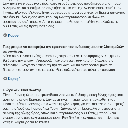
Εάν είστε εγγεγραμμένο μέλος, όλες οι ρυθμίσεις σας αποθηκεύονται στη βάση
δεδομένων του συστήματος συζητήσεων. Για να τις αλλάξετε, επισκεφθείτε τον
Πίνακα Ελέγχου Μέλους. Ένας σύνδεσμος μπορεί συνήθως να βρεθεί πατώντας
στο όνομα μέλους σας στην κορυφή των περισσότερων σελίδων του
συστήματος συζητήσεων. Αυτό το σύστημα θα σας επιτρέψει να αλλάξετε τις
ρυθμίσεις και τις προτιμήσεις σας.
Κορυφή
Πώς μπορώ να αποτρέψω την εμφάνιση του ονόματος μου στη λίστα μελών
σε σύνδεση;
Μέσα στον Πίνακα Ελέγχου Μέλους, στην καρτέλα “Προτιμήσεις Δ. Συζήτησης”,
θα βρείτε την επιλογή
Απόκρυψη των στοιχείων μου κατά τη διάρκεια της
σύνδεσης
. Ενεργοποιήστε αυτή την επιλογή και θα είστε ορατοί μόνο σε
διαχειριστές, συντονιστές και εσάς. Θα υπολογίζεστε ως μέλος με απόκρυψη.
Κορυφή
Η ώρα δεν είναι σωστή!
Είναι πιθανό η ώρα που εμφανίζεται να είναι από διαφορετική ζώνης ώρας από
αυτή στην οποία βρίσκεστε. Εάν αυτή είναι η περίπτωση, επισκεφθείτε τον
Πίνακα Ελέγχου Μέλους και αλλάξτε τη ζώνη ώρας για να ταιριάζει στην περιοχή
σας, π.χ. Λονδίνο, Παρίσι, Νέα Υόρκη, Σίδνεϋ, κλπ. Παρακαλώ σημειώστε ότι η
αλλαγή της ζώνης ώρας, όπως και οι περισσότερες ρυθμίσεις, μπορούν να
γίνουν μόνον από εγγεγραμμένα μέλη. Εάν δεν έχετε εγγραφεί, αυτή είναι μια
καλή ευκαιρία για να το κάνετε.