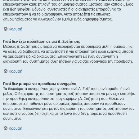
επεξεργαστούν κάθε επιλογή του δημοψηφίσματος. Ωστόσο, εάν κάποιο μέλος
έχει ήδη ψηφίσει, μόνον οι συντονιστές ή οι διαχειριστές μπορούν να το
επεξεργαστούν ή να το διαγράψουν. Αυτό αποτρέπει τις επιλογές
δημοψηφίσματος να αλλαχθούν εν εξελίξει ενός δημοψηφίσματος.
Κορυφή
Γιατί δεν έχω πρόσβαση σε μια Δ. Συζήτηση;
Μερικές Δ. Συζητήσεις μπορεί να περιορίζονται σε ορισμένα μέλη ή ομάδες. Για
να δείτε, να διαβάσετε, να απαντήσετε ή για οποιαδήποτε άλλη ενέργεια μπορεί
να χρειάζεστε ειδικά δικαιώματα. Επικοινωνήστε με έναν συντονιστή ή
διαχειριστή του συστήματος συζητήσεων για να σας χορηγήσει την πρόσβαση.
Κορυφή
Γιατί δεν μπορώ να προσθέσω συνημμένα;
Τα δικαιώματα συνημμένου χορηγούνται ανά Δ. Συζήτηση, ανά ομάδα, ή ανά
μέλος. Ο διαχειριστής του συστήματος συζητήσεων μπορεί να μην έχει επιτρέψει
την προσθήκη συνημμένων στη συγκεκριμένη Δ. Συζήτηση που θέλετε να
δημοσιεύσετε ή πιθανόν μόνο ορισμένες ομάδες μπορούν να προσθέτουν
συνημμένα. Επικοινωνήστε με τον διαχειριστή του συστήματος συζητήσεων εάν
δεν είστε σίγουρος (-η) σχετικά με το λόγο που δεν μπορείτε να προσθέσετε
συνημμένα.
Κορυφή