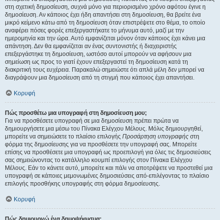
στη σχετική δημοσίευση, συχνά μόνο για περιορισμένο χρόνο αφότου έγινε η
δημοσίευση. Αν κάποιος έχει ήδη απαντήσει στη δημοσίευση, θα βρείτε ένα
μικρό κείμενο κάτω από τη δημοσίευση όταν επιστρέψετε στο θέμα, το οποίο
αναφέρει πόσες φορές επεξεργαστήκατε το μήνυμα αυτό, μαζί με την
ημερομηνία και την ώρα. Αυτό εμφανίζεται μόνον όταν κάποιος έχει κάνει μια
απάντηση. Δεν θα εμφανίζεται αν ένας συντονιστής ή διαχειριστής
επεξεργάστηκε τη δημοσίευση, ωστόσο αυτοί μπορούν να αφήσουν μια
σημείωση ως προς το γιατί έχουν επεξεργαστεί τη δημοσίευση κατά τη
διακριτική τους ευχέρεια. Παρακαλώ σημειώστε ότι απλά μέλη δεν μπορεί να
διαγράψουν μια δημοσίευση από τη στιγμή που κάποιος έχει απαντήσει.
Κορυφή
Πώς προσθέτω μια υπογραφή στη δημοσίευση μου;
Για να προσθέσετε υπογραφή σε μια δημοσίευση πρέπει πρώτα να
δημιουργήσετε μια μέσω του Πίνακα Ελέγχου Μέλους. Μόλις δημιουργηθεί,
μπορείτε να σημειώσετε το πλαίσιο επιλογής
Προσάρτηση υπογραφής
στη
φόρμα της δημοσίευσης για να προσθέσετε την υπογραφή σας. Μπορείτε
επίσης να προσθέσετε μια υπογραφή ως προεπιλογή για όλες τις δημοσιεύσεις
σας σημειώνοντας το κατάλληλο κουμπί επιλογής στον Πίνακα Ελέγχου
Μέλους. Εάν το κάνετε αυτό, μπορείτε και πάλι να αποτρέψετε να προστεθεί μια
υπογραφή σε κάποιες μεμονωμένες δημοσιεύσεις από-επιλέγοντας το πλαίσιο
επιλογής προσθήκης υπογραφής στη φόρμα δημοσίευσης.
Κορυφή
Πώς δημιουργώ ένα δημοψήφισμα;