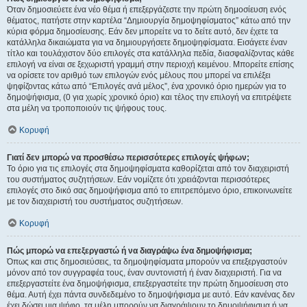
Όταν δημοσιεύετε ένα νέο θέμα ή επεξεργάζεστε την πρώτη δημοσίευση ενός
θέματος, πατήστε στην καρτέλα “Δημιουργία δημοψηφίσματος” κάτω από την
κύρια φόρμα δημοσίευσης. Εάν δεν μπορείτε να το δείτε αυτό, δεν έχετε τα
κατάλληλα δικαιώματα για να δημιουργήσετε δημοψηφίσματα. Εισάγετε έναν
τίτλο και τουλάχιστον δύο επιλογές στα κατάλληλα πεδία, διασφαλίζοντας κάθε
επιλογή να είναι σε ξεχωριστή γραμμή στην περιοχή κειμένου. Μπορείτε επίσης
να ορίσετε τον αριθμό των επιλογών ενός μέλους που μπορεί να επιλέξει
ψηφίζοντας κάτω από “Επιλογές ανά μέλος”, ένα χρονικό όριο ημερών για το
δημοψήφισμα, (0 για χωρίς χρονικό όριο) και τέλος την επιλογή να επιτρέψετε
στα μέλη να τροποποιούν τις ψήφους τους.
Κορυφή
Γιατί δεν μπορώ να προσθέσω περισσότερες επιλογές ψήφων;
Το όριο για τις επιλογές στα δημοψηφίσματα καθορίζεται από τον διαχειριστή
του συστήματος συζητήσεων. Εάν νομίζετε ότι χρειάζονται περισσότερες
επιλογές στο δικό σας δημοψήφισμα από το επιτρεπόμενο όριο, επικοινωνείτε
με τον διαχειριστή του συστήματος συζητήσεων.
Κορυφή
Πώς μπορώ να επεξεργαστώ ή να διαγράψω ένα δημοψήφισμα;
Όπως και στις δημοσιεύσεις, τα δημοψηφίσματα μπορούν να επεξεργαστούν
μόνον από τον συγγραφέα τους, έναν συντονιστή ή έναν διαχειριστή. Για να
επεξεργαστείτε ένα δημοψήφισμα, επεξεργαστείτε την πρώτη δημοσίευση στο
θέμα. Αυτή έχει πάντα συνδεδεμένο το δημοψήφισμα με αυτό. Εάν κανένας δεν
έχει δώσει μια ψήφο, τα μέλη μπορούν να διαγράψουν το δημοψήφισμα ή να