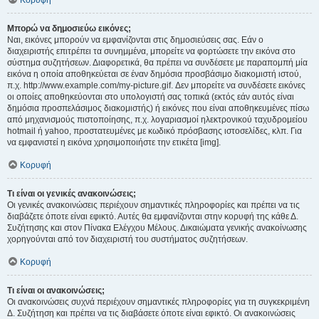
Κορυφή
Μπορώ να δημοσιεύω εικόνες;
Ναι, εικόνες μπορούν να εμφανίζονται στις δημοσιεύσεις σας. Εάν ο
διαχειριστής επιτρέπει τα συνημμένα, μπορείτε να φορτώσετε την εικόνα στο
σύστημα συζητήσεων. Διαφορετικά, θα πρέπει να συνδέσετε με παραπομπή μία
εικόνα η οποία αποθηκεύεται σε έναν δημόσια προσβάσιμο διακομιστή ιστού,
π.χ. http://www.example.com/my-picture.gif. Δεν μπορείτε να συνδέσετε εικόνες
οι οποίες αποθηκεύονται στο υπολογιστή σας τοπικά (εκτός εάν αυτός είναι
δημόσια προσπελάσιμος διακομιστής) ή εικόνες που είναι αποθηκευμένες πίσω
από μηχανισμούς πιστοποίησης, π.χ. λογαριασμοί ηλεκτρονικού ταχυδρομείου
hotmail ή yahoo, προστατευμένες με κωδικό πρόσβασης ιστοσελίδες, κλπ. Για
να εμφανιστεί η εικόνα χρησιμοποιήστε την ετικέτα [img].
Κορυφή
Τι είναι οι γενικές ανακοινώσεις;
Οι γενικές ανακοινώσεις περιέχουν σημαντικές πληροφορίες και πρέπει να τις
διαβάζετε όποτε είναι εφικτό. Αυτές θα εμφανίζονται στην κορυφή της κάθε Δ.
Συζήτησης και στον Πίνακα Ελέγχου Μέλους. Δικαιώματα γενικής ανακοίνωσης
χορηγούνται από τον διαχειριστή του συστήματος συζητήσεων.
Κορυφή
Τι είναι οι ανακοινώσεις;
Οι ανακοινώσεις συχνά περιέχουν σημαντικές πληροφορίες για τη συγκεκριμένη
Δ. Συζήτηση και πρέπει να τις διαβάσετε όποτε είναι εφικτό. Οι ανακοινώσεις