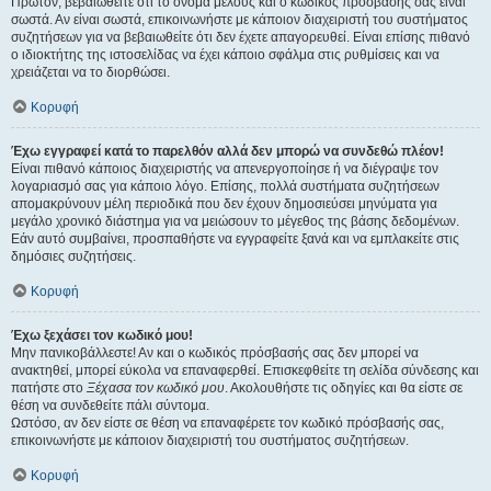
Πρώτον, βεβαιωθείτε ότι το όνομα μέλους και ο κωδικός πρόσβασής σας είναι
σωστά. Αν είναι σωστά, επικοινωνήστε με κάποιον διαχειριστή του συστήματος
συζητήσεων για να βεβαιωθείτε ότι δεν έχετε απαγορευθεί. Είναι επίσης πιθανό
ο ιδιοκτήτης της ιστοσελίδας να έχει κάποιο σφάλμα στις ρυθμίσεις και να
χρειάζεται να το διορθώσει.
Κορυφή
Έχω εγγραφεί κατά το παρελθόν αλλά δεν μπορώ να συνδεθώ πλέον!
Είναι πιθανό κάποιος διαχειριστής να απενεργοποίησε ή να διέγραψε τον
λογαριασμό σας για κάποιο λόγο. Επίσης, πολλά συστήματα συζητήσεων
απομακρύνουν μέλη περιοδικά που δεν έχουν δημοσιεύσει μηνύματα για
μεγάλο χρονικό διάστημα για να μειώσουν το μέγεθος της βάσης δεδομένων.
Εάν αυτό συμβαίνει, προσπαθήστε να εγγραφείτε ξανά και να εμπλακείτε στις
δημόσιες συζητήσεις.
Κορυφή
Έχω ξεχάσει τον κωδικό μου!
Μην πανικοβάλλεστε! Αν και ο κωδικός πρόσβασής σας δεν μπορεί να
ανακτηθεί, μπορεί εύκολα να επαναφερθεί. Επισκεφθείτε τη σελίδα σύνδεσης και
πατήστε στο
Ξέχασα τον κωδικό μου
. Ακολουθήστε τις οδηγίες και θα είστε σε
θέση να συνδεθείτε πάλι σύντομα.
Ωστόσο, αν δεν είστε σε θέση να επαναφέρετε τον κωδικό πρόσβασής σας,
επικοινωνήστε με κάποιον διαχειριστή του συστήματος συζητήσεων.
Κορυφή