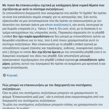
Με ποιον θα επικοινωνήσω σχετικά με κατάχρηση ή/και νομικά θέματα που
σχετίζονται με αυτό το σύστημα συζητήσεων;
Σε οποιονδήποτε διαχειριστή που αναγράφεται στη σελίδα “Η Ομάδα” θα πρέπει
να είναι ένα κατάλληλο σημείο επαφής για τις καταγγελίες σας. Εάν αυτός
εξακολουθεί να μην ανταποκρίνεται τότε θα πρέπει να επικοινωνήσετε με τον
ιδιοκτήτη του domain (κάντε μια
whois αναζήτηση
) ή, εάν αυτός λειτουργεί σε
μια δωρεάν υπηρεσία (π.χ. Yahoo !, free.fr, f2s.com, κλπ), με τη διοίκηση ή το
τμήμα καταχρήσεων της υπηρεσίας αυτής. Παρακαλώ σημειώστε ότι το phpBB
Limited
δεν έχει καμία αρμοδιότητα
και δεν μπορεί με οποιονδήποτε τρόπο να
θεωρηθεί υπεύθυνο για το πώς, πού ή από ποιον χρησιμοποιείται αυτό το
σύστημα συζητήσεων. Μην επικοινωνείτε με το phpBB Limited σχετικά με
οποιαδήποτε νομικό (παύσης και παράλειψης, ευθύνης, συκοφαντικό σχόλιο,
κλπ.) ζήτημα το οποίο
δεν σχετίζεται άμεσα
με την ιστοσελίδα phpBB.com ή το
διακριτικό λογισμικό του ιδίου του phpBB. Εάν αποστείλετε μήνυμα
ηλεκτρονικού ταχυδρομείου στο phpBB Limited σχετικά
με οποιοδήποτε τρίτο
μέρος
χρήσης αυτού του λογισμικού θα πρέπει να αναμένετε μια αρνητική ή και
καμία ανταπόκριση.
Κορυφή
Πώς μπορώ να επικοινωνήσω με τον διαχειριστή του συστήματος
συζητήσεων;
Όλα τα μέλη του συστήματος συζητήσεων μπορούν να χρησιμοποιούν τη
φόρμα “Επικοινωνήστε μαζί μας”, εάν η επιλογή είναι ενεργοποιημένη από τον
διαχειριστή του συστήματος συζητήσεων.
Τα μέλη του συστήματος συζητήσεων μπορούν επίσης να χρησιμοποιούν τον
σύνδεσμο “Η ομάδα”.