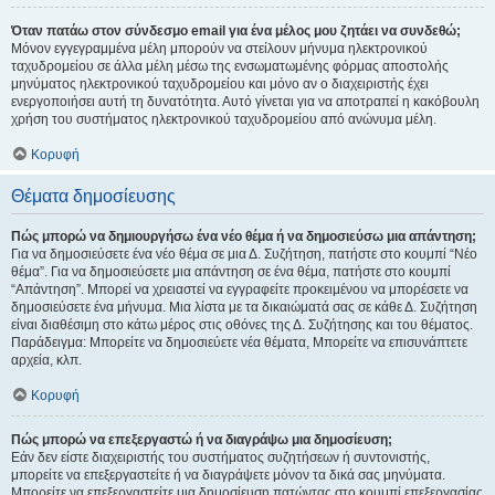
Όταν πατάω στον σύνδεσμο email για ένα μέλος μου ζητάει να συνδεθώ;
Μόνον εγγεγραμμένα μέλη μπορούν να στείλουν μήνυμα ηλεκτρονικού
ταχυδρομείου σε άλλα μέλη μέσω της ενσωματωμένης φόρμας αποστολής
μηνύματος ηλεκτρονικού ταχυδρομείου και μόνο αν ο διαχειριστής έχει
ενεργοποιήσει αυτή τη δυνατότητα. Αυτό γίνεται για να αποτραπεί η κακόβουλη
χρήση του συστήματος ηλεκτρονικού ταχυδρομείου από ανώνυμα μέλη.
Κορυφή
Θέματα δημοσίευσης
Πώς μπορώ να δημιουργήσω ένα νέο θέμα ή να δημοσιεύσω μια απάντηση;
Για να δημοσιεύσετε ένα νέο θέμα σε μια Δ. Συζήτηση, πατήστε στο κουμπί “Νέο
θέμα”. Για να δημοσιεύσετε μια απάντηση σε ένα θέμα, πατήστε στο κουμπί
“Απάντηση”. Μπορεί να χρειαστεί να εγγραφείτε προκειμένου να μπορέσετε να
δημοσιεύσετε ένα μήνυμα. Μια λίστα με τα δικαιώματά σας σε κάθε Δ. Συζήτηση
είναι διαθέσιμη στο κάτω μέρος στις οθόνες της Δ. Συζήτησης και του θέματος.
Παράδειγμα: Μπορείτε να δημοσιεύετε νέα θέματα, Μπορείτε να επισυνάπτετε
αρχεία, κλπ.
Κορυφή
Πώς μπορώ να επεξεργαστώ ή να διαγράψω μια δημοσίευση;
Εάν δεν είστε διαχειριστής του συστήματος συζητήσεων ή συντονιστής,
μπορείτε να επεξεργαστείτε ή να διαγράψετε μόνον τα δικά σας μηνύματα.
Μπορείτε να επεξεργαστείτε μια δημοσίευση πατώντας στο κουμπί επεξεργασίας