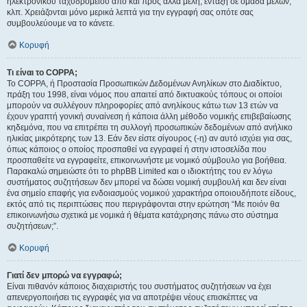
ηλεκτρονικού ταχυδρομείου από και προς άλλα μέλη, ένταξη σε ομάδα μελών,
κλπ. Χρειάζονται μόνο μερικά λεπτά για την εγγραφή σας οπότε σας
συμβουλεύουμε να το κάνετε.
Κορυφή
Τι είναι το COPPA;
Το COPPA, ή Προστασία Προσωπικών Δεδομένων Ανηλίκων στο Διαδίκτυο,
πράξη του 1998, είναι νόμος που απαιτεί από δικτυακούς τόπους οι οποίοι
μπορούν να συλλέγουν πληροφορίες από ανηλίκους κάτω των 13 ετών να
έχουν γραπτή γονική συναίνεση ή κάποια άλλη μέθοδο νομικής επιβεβαίωσης
κηδεμόνα, που να επιτρέπει τη συλλογή προσωπικών δεδομένων από ανήλικο
ηλικίας μικρότερης των 13. Εάν δεν είστε σίγουρος (-η) αν αυτό ισχύει για σας,
όπως κάποιος ο οποίος προσπαθεί να εγγραφεί ή στην ιστοσελίδα που
προσπαθείτε να εγγραφείτε, επικοινωνήστε με νομικό σύμβουλο για βοήθεια.
Παρακαλώ σημειώστε ότι το phpBB Limited και ο ιδιοκτήτης του εν λόγω
συστήματος συζητήσεων δεν μπορεί να δώσει νομική συμβουλή και δεν είναι
ένα σημείο επαφής για ενδοιασμούς νομικού χαρακτήρα οποιουδήποτε είδους,
εκτός από τις περιπτώσεις που περιγράφονται στην ερώτηση “Με ποιόν θα
επικοινωνήσω σχετικά με νομικά ή θέματα κατάχρησης πάνω στο σύστημα
συζητήσεων;”.
Κορυφή
Γιατί δεν μπορώ να εγγραφώ;
Είναι πιθανόν κάποιος διαχειριστής του συστήματος συζητήσεων να έχει
απενεργοποιήσει τις εγγραφές για να αποτρέψει νέους επισκέπτες να