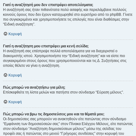
Γιατί η αναζήτησή μου δεν επιστρέφει αποτελέσματα;
Η αναζήτησή σας ήταν πιθανότατα πολύ ασαφής και περιελάμβανε πολλούς
κοινούς όρους που δεν έχουν καταχωρηθεί στο ευρετήριο από το phpBB. Γίνετε
πιο συγκεκριμένοι και χρησιμοποιήσετε τις επιλογές που είναι διαθέσιμες στην
“Ειδική αναζήτηση”.
Κορυφή
Γιατί η αναζήτηση μου επιστρέφει μια κενή σελίδα;
Η αναζήτησή σας επέστρεψε πολλά αποτελέσματα για να διαχειριστεί ο
διακομιστής ιστού. Χρησιμοποιήστε την “Ειδική αναζήτηση” και να είστε πιο
συγκεκριμένοι στους όρους που χρησιμοποιούνται και τις Δ. Συζητήσεις στις
οποίες θέλετε να γίνει η αναζήτηση.
Κορυφή
Πώς μπορώ να αναζητήσω για μέλη;
Επίσκεφθείτε τη λίστα μελών και πατήστε στον σύνδεσμο “Εύρεση μέλους”.
Κορυφή
Πώς μπορώ να βρω τις δημοσιεύσεις μου και τα θέματά μου;
Οι δημοσιεύσεις σας μπορούν να ανακτηθούν είτε πατώντας στον σύνδεσμο
“Εμφάνιση των δημοσιεύσεών σας” στον Πίνακα Ελέγχου Μέλους, είτε πατώντας
στον σύνδεσμο “Αναζήτηση δημοσιεύσεων μέλους” μέσω της σελίδας του
προφίλ σας ή πατώντας στο μενού “Γρήγορες συνδέσεις” στην κορυφή του