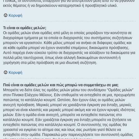
Γενικώς, οι συντονιστές υπάρχουν για να αποτρέπουν μέλη από το να βγαίνουν
εκτός θέματος ή να δημοσιεύουν καταχρηστικό ή προσβλητικό υλικό.
Κορυφή
Τι είναι οι ομάδες μελών;
Οι ομάδες μελών είναι ομάδες από μέλη οι οποίες μοιράζουν την κοινότητα σε
διαχειρίσιμα τμήματα με τα οποία οι διαχειριστές του συστήματος συζητήσεων
μπορούν να εργαστούν. Κάθε μέλος μπορεί να ανήκει σε διάφορες ομάδες και
σε κάθε ομάδα μπορεί να έχουν ανατεθεί επιμέρους δικαιώματα πρόσβασης.
Αυτό παρέχει έναν εύκολο τρόπο σε διαχειριστές να αλλάξουν τα δικαιώματα για
πολλά μέλη ταυτόχρονα, όπως είναι αλλαγή δικαιωμάτων συντονιστή ή
χορήγηση στα μέλη πρόσβαση σε μια ιδιωτική συζήτηση.
Κορυφή
Πού είναι οι ομάδες μελών και πώς μπορώ να συμμετάσχω σε μια;
Μπορείτε να δείτε όλες τις ομάδες μελών μέσω του συνδέσμου “Ομάδες μελών”
στον Πίνακα Ελέγχου Μέλους. Εάν επιθυμείτε να ενταχθείτε σε μια, προχωρήστε
πατώντας το κατάλληλο κουμπί. Ωστόσο, δεν έχουν όλες οι ομάδες μελών
ανοιχτή πρόσβαση. Μερικές μπορεί να χρειάζονται έγκριση για ένταξη, μερικές
μπορεί να είναι κλειστές και μερικές μπορεί ακόμη και να έχουν κρυφές ιδιότητες
μελών. Εάν η ομάδα είναι ανοιχτή, μπορείτε να ενταχθείτε πατώντας στο
κατάλληλο κουμπί. Εάν χρειάζεται έγκριση για ένταξη μπορείτε να ζητήσετε να
ενταχθείτε πατώντας στο κατάλληλο κουμπί. Ο συντονιστής της ομάδας θα
χρειαστεί να εγκρίνει το αίτημα σας και ίσως σας ρωτήσει γιατί θέλετε να
ενταχθείτε στην ομάδα. Παρακαλώ μην παρενοχλήσετε τον συντονιστή ομάδας