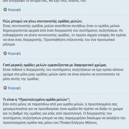
εάν απορρίψει το αίτημα σας, θα έχει τους λόγους του.
Κορυφή
Πώς μπορώ να γίνω συντονιστής ομάδας μελών;
Ένας συντονιστής ομάδας μελών ανατίθεται συνήθως όταν οι ομάδες μελών
δημιουργούνται αρχικά από έναν διαχειριστή του συστήματος συζητήσεων. Αν
ενδιαφέρεστε να γίνετε συντονιστής ομάδας, το πρώτο σημείο επαφής θα πρέπει
να είναι ένας διαχειριστής. Προσπαθήστε στέλνοντάς του ένα προσωπικό
μήνυμα.
Κορυφή
Γιατί μερικές ομάδες μελών εμφανίζονται με διαφορετικό χρώμα;
Είναι πιθανό ο διαχειριστής του συστήματος συζητήσεων να έχει ορίσει κάποιο
χρώμα στα μέλη μιας ομάδας μελών ώστε να είναι εύκολο να εντοπιστούν τα
μέλη αυτής της ομάδας.
Κορυφή
Τι είναι η “Προεπιλεγμένη ομάδα μελών”;
Εάν είστε μέλος σε παραπάνω από μια ομάδα μελών, η προεπιλεγμένη σας
χρησιμοποιείται για να προσδιορίσει ποια ομάδα θα πρέπει να δείξει το χρώμα
και το βαθμό της ομάδας για εσάς από προεπιλογή. Ο διαχειριστής του
συστήματος συζητήσεων μπορεί να σας παραχωρήσει δικαίωμα να αλλάξετε την
προεπιλεγμένη ομάδα σας μέσω του Πίνακα Ελέγχου Μέλους.