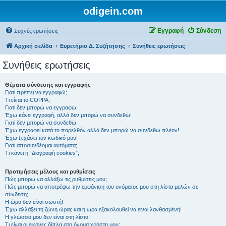
odigein.com
Εγγραφή
Σύνδεση
Συχνές ερωτήσεις
Αρχική σελίδα
Ευρετήριο Δ. Συζήτησης
Συνήθεις ερωτήσεις
Συνήθεις ερωτήσεις
Θέματα σύνδεσης και εγγραφής
Γιατί πρέπει να εγγραφώ;
Τι είναι το COPPA;
Γιατί δεν μπορώ να εγγραφώ;
Έχω κάνει εγγραφή, αλλά δεν μπορώ να συνδεθώ!
Γιατί δεν μπορώ να συνδεθώ;
Έχω εγγραφεί κατά το παρελθόν αλλά δεν μπορώ να συνδεθώ πλέον!
Έχω ξεχάσει τον κωδικό μου!
Γιατί αποσυνδέομαι αυτόματα;
Τι κάνει η “Διαγραφή cookies”;
Προτιμήσεις μέλους και ρυθμίσεις
Πώς μπορώ να αλλάξω τις ρυθμίσεις μου;
Πώς μπορώ να αποτρέψω την εμφάνιση του ονόματος μου στη λίστα μελών σε
σύνδεση;
Η ώρα δεν είναι σωστή!
Έχω αλλάξει τη ζώνη ώρας και η ώρα εξακολουθεί να είναι λανθασμένη!
Η γλώσσα μου δεν είναι στη λίστα!
Τι είναι οι εικόνες δίπλα στο όνομα χρήστη μου;