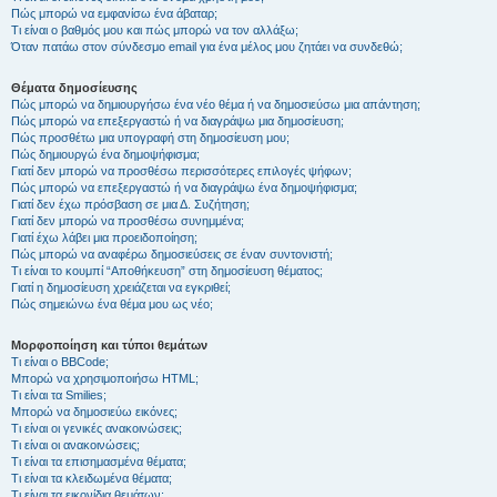
Πώς μπορώ να εμφανίσω ένα άβαταρ;
Τι είναι ο βαθμός μου και πώς μπορώ να τον αλλάξω;
Όταν πατάω στον σύνδεσμο email για ένα μέλος μου ζητάει να συνδεθώ;
Θέματα δημοσίευσης
Πώς μπορώ να δημιουργήσω ένα νέο θέμα ή να δημοσιεύσω μια απάντηση;
Πώς μπορώ να επεξεργαστώ ή να διαγράψω μια δημοσίευση;
Πώς προσθέτω μια υπογραφή στη δημοσίευση μου;
Πώς δημιουργώ ένα δημοψήφισμα;
Γιατί δεν μπορώ να προσθέσω περισσότερες επιλογές ψήφων;
Πώς μπορώ να επεξεργαστώ ή να διαγράψω ένα δημοψήφισμα;
Γιατί δεν έχω πρόσβαση σε μια Δ. Συζήτηση;
Γιατί δεν μπορώ να προσθέσω συνημμένα;
Γιατί έχω λάβει μια προειδοποίηση;
Πώς μπορώ να αναφέρω δημοσιεύσεις σε έναν συντονιστή;
Τι είναι το κουμπί “Αποθήκευση” στη δημοσίευση θέματος;
Γιατί η δημοσίευση χρειάζεται να εγκριθεί;
Πώς σημειώνω ένα θέμα μου ως νέο;
Μορφοποίηση και τύποι θεμάτων
Τι είναι ο BBCode;
Μπορώ να χρησιμοποιήσω HTML;
Τι είναι τα Smilies;
Μπορώ να δημοσιεύω εικόνες;
Τι είναι οι γενικές ανακοινώσεις;
Τι είναι οι ανακοινώσεις;
Τι είναι τα επισημασμένα θέματα;
Τι είναι τα κλειδωμένα θέματα;
Τι είναι τα εικονίδια θεμάτων;