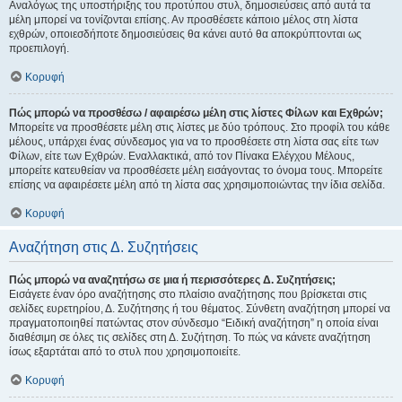
Αναλόγως της υποστήριξης του προτύπου στυλ, δημοσιεύσεις από αυτά τα
μέλη μπορεί να τονίζονται επίσης. Αν προσθέσετε κάποιο μέλος στη λίστα
εχθρών, οποιεσδήποτε δημοσιεύσεις θα κάνει αυτό θα αποκρύπτονται ως
προεπιλογή.
Κορυφή
Πώς μπορώ να προσθέσω / αφαιρέσω μέλη στις λίστες Φίλων και Εχθρών;
Μπορείτε να προσθέσετε μέλη στις λίστες με δύο τρόπους. Στο προφίλ του κάθε
μέλους, υπάρχει ένας σύνδεσμος για να το προσθέσετε στη λίστα σας είτε των
Φίλων, είτε των Εχθρών. Εναλλακτικά, από τον Πίνακα Ελέγχου Μέλους,
μπορείτε κατευθείαν να προσθέσετε μέλη εισάγοντας το όνομα τους. Μπορείτε
επίσης να αφαιρέσετε μέλη από τη λίστα σας χρησιμοποιώντας την ίδια σελίδα.
Κορυφή
Αναζήτηση στις Δ. Συζητήσεις
Πώς μπορώ να αναζητήσω σε μια ή περισσότερες Δ. Συζητήσεις;
Εισάγετε έναν όρο αναζήτησης στο πλαίσιο αναζήτησης που βρίσκεται στις
σελίδες ευρετηρίου, Δ. Συζήτησης ή του θέματος. Σύνθετη αναζήτηση μπορεί να
πραγματοποιηθεί πατώντας στον σύνδεσμο “Ειδική αναζήτηση” η οποία είναι
διαθέσιμη σε όλες τις σελίδες στη Δ. Συζήτηση. Το πώς να κάνετε αναζήτηση
ίσως εξαρτάται από το στυλ που χρησιμοποιείτε.
Κορυφή