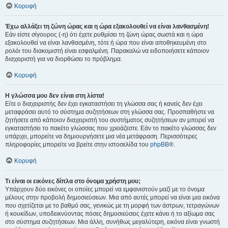
Κορυφή
Έχω αλλάξει τη ζώνη ώρας και η ώρα εξακολουθεί να είναι λανθασμένη!
Εάν είστε σίγουρος (-η) ότι έχετε ρυθμίσει τη ζώνη ώρας σωστά και η ώρα
εξακολουθεί να είναι λανθασμένη, τότε ή ώρα που είναι αποθηκευμένη στο
ρολόι του διακομιστή είναι εσφαλμένη. Παρακαλώ να ειδοποιήσετε κάποιον
διαχειριστή για να διορθώσει το πρόβλημα.
Κορυφή
Η γλώσσα μου δεν είναι στη λίστα!
Είτε ο διαχειριστής δεν έχει εγκαταστήσει τη γλώσσα σας ή κανείς δεν έχει
μεταφράσει αυτό το σύστημα συζητήσεων στη γλώσσα σας. Προσπαθήστε να
ζητήσετε από κάποιον διαχειριστή του συστήματος συζητήσεων αν μπορεί να
εγκαταστήσει το πακέτο γλώσσας που χρειάζεστε. Εάν το πακέτο γλώσσας δεν
υπάρχει, μπορείτε να δημιουργήσετε μια νέα μετάφραση. Περισσότερες
πληροφορίες μπορείτε να βρείτε στην ιστοσελίδα του
phpBB
®.
Κορυφή
Τι είναι οι εικόνες δίπλα στο όνομα χρήστη μου;
Υπάρχουν δύο εικόνες οι οποίες μπορεί να εμφανιστούν μαζί με το όνομα
μέλους στην προβολή δημοσιεύσεων. Μια από αυτές μπορεί να είναι μια εικόνα
που σχετίζεται με το βαθμό σας, γενικώς με τη μορφή των άστρων, τετραγώνων
ή κουκίδων, υποδεικνύοντας πόσες δημοσιεύσεις έχετε κάνει ή το αξίωμα σας
στο σύστημα συζητήσεων. Μια άλλη, συνήθως μεγαλύτερη, εικόνα είναι γνωστή