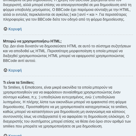
αντικείμενα σε μια δημοσίευση. Η χρήση του BBCode χορηγείται από τον
διαχειριστή, αλλά μπορεί επίσης να απενεργοποιηθεί σε μια δημοσίευση από τη
φόρμα υποβολής μηνύματος. Ο BBCode έχει παρόμοια σύνταξη με την HTML,
αλλά οι εντολές περικλείονται σε αγκύλες [ και ] αντί < και >. Για περισσότερες
πληροφορίες για τον BBCode δείτε τον οδηγό από τη φόρμα δημοσίευσης.
Κορυφή
Μπορώ να χρησιμοποιήσω HTML;
Όχι. Δεν είναι δυνατόν να δημοσιεύσετε HTML σε αυτό το σύστημα συζητήσεων
και να αποδοθεί ως HTML. Περισσότερη μορφοποίηση η οποία μπορεί να
διεξαχθεί χρησιμοποιώντας HTML μπορεί να εφαρμοστεί χρησιμοποιώντας
BBCode αντί αυτού.
Κορυφή
Τι είναι τα Smilies;
Τα Smilies, ή Emoticons, είναι μικρά εικονίδια τα οποία μπορούν να
χρησιμοποιηθούν για να εκφράσουν συναίσθημα χρησιμοποιώντας έναν
σύντομο κώδικα, π.χ. :) υποδηλώνει ευτυχισμένος, ενώ :( υποδηλώνει
λυπημένος. Η πλήρης λίστα των εικονιδίων μπορεί να εμφανιστεί στη φόρμα
δημοσίευσης. Προσπαθήστε να μη χρησιμοποιείτε καταχρηστικώς τα smilies,
καθώς μπορεί να καταστήσουν μια δημοσίευση μη αναγνώσιμη και κάποιος
συντονιστής ίσως να επεξεργαστεί ή να αφαιρέσει τη δημοσίευση ολόκληρη. Ο
διαχειριστής του συστήματος μπορεί επίσης να θέσει ένα όριο στον αριθμό των
smilies που μπορείτε να χρησιμοποιήσετε σε μια δημοσίευση.