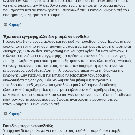
εγγραφούν. Κάποιος διαχειριστής του συστήματος συζητήσεων μπορεί επίσης
να έχει αποκλείσει την IP διεύθυνσή σας ή να μην επιτρέπει το όνομα μέλους
που προσπαθείτε να καταχωρίσετε. Επικοινωνήστε με κάποιον διαχειριστή του
συστήματος συζητήσεων για βοήθεια.
Κορυφή
Έχω κάνει εγγραφή, αλλά δεν μπορώ να συνδεθώ!
Πρώτα, ελέγξτε το όνομα μέλους και τον κωδικό πρόσβασής σας. Εάν αυτά είναι
σωστά, τότε ένα από τα δύο πράγματα μπορεί να έχει συμβεί. Εάν η υποστήριξη
διακήρυξης COPPA είναι ενεργοποιημένη και έχετε ορίσει ότι είστε κάτω των 13
ετών κατά τη διάρκεια της εγγραφής, θα πρέπει να ακολουθήσετε τις οδηγίες
που έχετε λάβει. Μερικά συστήματα συζητήσεων απαιτούν όλες οι νέες εγγραφές
να ενεργοποιούνται, είτε από εσάς είτε από τον διαχειριστή προκειμένου να
μπορέσετε να συνδεθείτε. Αυτή η πληροφορία υπήρχε κατά τη διάρκεια της
εγγραφής. Εάν έχετε λάβει ένα μήνυμα ηλεκτρονικού ταχυδρομείου,
ακολουθήστε τις οδηγίες. Εάν δεν λάβετε ένα μήνυμα ηλεκτρονικού
ταχυδρομείου, ενδεχομένως να έχετε δώσει μια λανθασμένη διεύθυνση
ηλεκτρονικού ταχυδρομείου ή το μήνυμα ηλεκτρονικού ταχυδρομείου, έχει
μπλοκαριστεί από κάποιο φίλτρο spam. Εάν είστε σίγουρος (-η) ότι η διεύθυνση
ηλεκτρονικού ταχυδρομείου που δώσατε είναι σωστή, προσπαθήστε να
επικοινωνήσετε με έναν διαχειριστή.
Κορυφή
Γιατί δεν μπορώ να συνδεθώ;
Υπάρχουν διάφοροι λόγοι για τους οποίους αυτό θα μπορούσε να συμβεί.