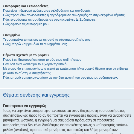
Συνδρομές και Σελιδοδείκτες
Ποια είναι η διαφορά ανάμεσα σε σελιδοδείκτη και συνδρομή;
Πώς προσθέτω σελιδοδείκτες ή εγγράφομαι σε συνδρομές σε συγκεκριμένα θέματα;
Πώς εγγράφομαι σε συνδρομές σε συγκεκριμένες Δ. Συζητήσεις;
Πώς αφαιρώ τις συνδρομές μου;
Συνημμένα
Τι συνημμένα επιτρέπονται σε αυτό το σύστημα συζητήσεων;
Πώς μπορώ να βρω όλα τα συνημμένα μου;
Θέματα σχετικά με το phpBB
Ποιος έχει δημιουργήσει αυτό το σύστημα συζητήσεων;
Γιατί δεν είναι διαθέσιμο το Χ χαρακτηριστικό;
Με ποιον θα επικοινωνήσω σχετικά με κατάχρηση ή/και νομικά θέματα που σχετίζονται
με αυτό το σύστημα συζητήσεων;
Πώς μπορώ να επικοινωνήσω με τον διαχειριστή του συστήματος συζητήσεων;
Θέματα σύνδεσης και εγγραφής
Γιατί πρέπει να εγγραφώ;
Ίσως να μην είναι απαραίτητο, εναπόκειται στον διαχειριστή του συστήματος
συζητήσεων ως προς το αν θα πρέπει να εγγραφείτε προκειμένου να αναρτήσετε
μηνύματα. Ωστόσο, η εγγραφή θα σας δώσει πρόσβαση σε πρόσθετες
υπηρεσίες που δεν είναι διαθέσιμες σε επισκέπτες όπως ο καθορισμός εικόνων
μελών (avatars), προσωπικά μηνύματα, αποστολή και λήψη μηνυμάτων