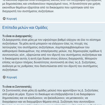
Τα εικονίδια θεμάτων είναι επιλεγμένες εικόνες από τον συγγραφέα σχετιζόμενες
με δημοσιεύσεις και υποδεικνύουν περιεχόμενό τους. Η δυνατότητα για χρήση
εικονιδίων θεμάτων εξαρτάται από τα δικαιώματα που ορίστηκαν από τον
διαχειριστή του συστήματος συζητήσεων.
Κορυφή
Επίπεδα μελών και Ομάδες
Τι είναι οι Διαχειριστές;
Οι Διαχειριστές είναι μέλη με τον υψηλότερο βαθμό ελέγχου σε όλο το σύστημα
συζητήσεων. Τα μέλη αυτά μπορούν να ελέγχουν όλες τις πτυχές της
λειτουργίας του συστήματος συζητήσεων, συμπεριλαμβανομένων του
καθορισμού δικαιωμάτων, της απαγόρευσης μελών, της δημιουργίας ομάδων ή
συντονιστών, κλπ., εξαρτώνται από τον ιδρυτή του συστήματος συζητήσεων και
τι δικαιώματα αυτός ή αυτή έχει δώσει στους άλλους διαχειριστές. Μπορούν
επίσης να έχουν πλήρεις δυνατότητες συντονιστή σε όλες τις Δ. Συζητήσεις,
ανάλογα με τις ρυθμίσεις που διατυπώνεται από τον ιδρυτή του συστήματος
συζητήσεων.
Κορυφή
Τι είναι οι Συντονιστές;
Οι Συντονιστές είναι μέλη (ή ομάδες μελών) που φροντίζουν τις Δ. Συζητήσεις
από μέρα σε μέρα. Έχουν το δικαίωμα να επεξεργάζονται ή να διαγράφουν
δημοσιεύσεις και να κλειδώνουν, να ξεκλειδώνουν, να μετακινούν, να
διαγράφουν και να διαχωρίζουν θέματα στη Δ. Συζήτηση που συντονίζουν.