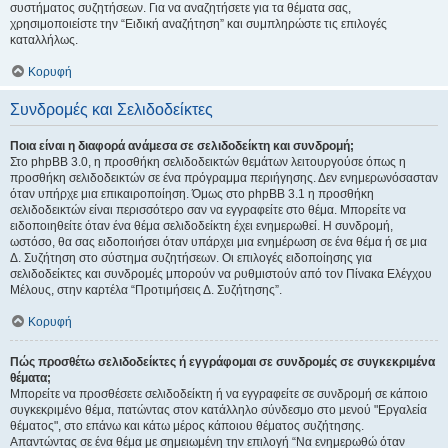
συστήματος συζητήσεων. Για να αναζητήσετε για τα θέματα σας,
χρησιμοποιείστε την “Ειδική αναζήτηση” και συμπληρώστε τις επιλογές
καταλλήλως.
Κορυφή
Συνδρομές και Σελιδοδείκτες
Ποια είναι η διαφορά ανάμεσα σε σελιδοδείκτη και συνδρομή;
Στο phpBB 3.0, η προσθήκη σελιδοδεικτών θεμάτων λειτουργούσε όπως η
προσθήκη σελιδοδεικτών σε ένα πρόγραμμα περιήγησης. Δεν ενημερωνόσασταν
όταν υπήρχε μια επικαιροποίηση. Όμως στο phpBB 3.1 η προσθήκη
σελιδοδεικτών είναι περισσότερο σαν να εγγραφείτε στο θέμα. Μπορείτε να
ειδοποιηθείτε όταν ένα θέμα σελιδοδείκτη έχει ενημερωθεί. Η συνδρομή,
ωστόσο, θα σας ειδοποιήσει όταν υπάρχει μια ενημέρωση σε ένα θέμα ή σε μια
Δ. Συζήτηση στο σύστημα συζητήσεων. Οι επιλογές ειδοποίησης για
σελιδοδείκτες και συνδρομές μπορούν να ρυθμιστούν από τον Πίνακα Ελέγχου
Μέλους, στην καρτέλα “Προτιμήσεις Δ. Συζήτησης”.
Κορυφή
Πώς προσθέτω σελιδοδείκτες ή εγγράφομαι σε συνδρομές σε συγκεκριμένα
θέματα;
Μπορείτε να προσθέσετε σελιδοδείκτη ή να εγγραφείτε σε συνδρομή σε κάποιο
συγκεκριμένο θέμα, πατώντας στον κατάλληλο σύνδεσμο στο μενού "Εργαλεία
θέματος", στο επάνω και κάτω μέρος κάποιου θέματος συζήτησης.
Απαντώντας σε ένα θέμα με σημειωμένη την επιλογή “Να ενημερωθώ όταν