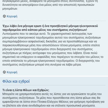
συγκεκριμένο μέλος, αναφέρετε τα μηνύματα στους συντονιστές. Έχουν τη
δυνατότητα να αποτρέψουν ένα μέλος από την αποστολή προσωπικών
μηνυμάτων.
Κορυφή
Έχω λάβει ένα μήνυμα spam ή ένα προσβλητικό μήνυμα ηλεκτρονικού
ταχυδρομείου από κάποιο μέλος του συστήματος συζητήσεων!
Λυπούμαστε που το ακούμε αυτό. Το χαρακτηριστικό λειτουργίας των
μηνυμάτων ηλεκτρονικού ταχυδρομείου αυτού του συστήματος συζητήσεων
συμπεριλαμβάνουν ασφαλιστικές δικλείδες για να προσπαθήσουμε και να
παρακολουθήσουμε μέλη που αποστέλλουν τέτοια μηνύματα, οπότε στείλτε
μήνυμα ηλεκτρονικού ταχυδρομείου στον διαχειριστή του συστήματος
συζητήσεων με πλήρες αντίγραφο του μηνύματος που λάβατε. Είναι πολύ
σημαντικό να υπάρχουν οι κεφαλίδες που περιέχουν τα στοιχεία του μέλους το
οποίο απέστειλε το μήνυμα ηλεκτρονικού ταχυδρομείου. Ο διαχειριστής του
συστήματος συζητήσεων μπορεί στη συνέχεια να λάβει μέτρα.
Κορυφή
Φίλοι και εχθροί
Τι είναι η λίστα Φίλων και Εχθρών;
Μπορείτε να χρησιμοποιήσετε αυτές τις λίστες για να οργανώσετε τα μέλη του
συστήματος συζητήσεων. Τα μέλη που προστίθενται στη λίστα φίλων σας θα
εμφανίζονται σε λίστα στον Πίνακα Ελέγχου Μέλους για γρήγορη πρόσβαση για
να βλέπετε εάν είναι συνδεδεμένοι και να στέλνετε προσωπικά μηνύματα.