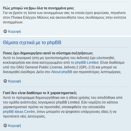
Πώς μπορώ να βρω όλα τα συνημμένα μου;
Για να βρείτε τη λίστα των συνημμένων σας τα οποία έχετε φορτώσει, πηγαίνετε
στον Πίνακα Ελέγχου Μέλους και ακολουθήστε τους συνδέσμους στην ενότητα
συνημμένων.
Κορυφή
Θέματα σχετικά με το phpBB
Ποιος έχει δημιουργήσει αυτό το σύστημα συζητήσεων;
Αυτό το λογισμικό (στη μη τροποποιημένη του έκδοση) έχει υλοποιηθεί,
κυκλοφορήσει και είναι κατοχυρωμένο από το
phpBB Limited
. Είναι διαθέσιμο
υπό την GNU General Public License, έκδοση 2 (GPL-2.0) και μπορεί να
διανεμηθεί ελεύθερα. Δείτε στο
About phpBB
για περισσότερες λεπτομέρειες.
Κορυφή
Γιατί δεν είναι διαθέσιμο το Χ χαρακτηριστικό;
Αυτό το πρόγραμμα δημιουργήθηκε και η άδεια χρήσης του αποδόθηκε από
την ομάδα ανάπτυξης λογισμικού phpBB Limited. Εάν νομίζετε ότι κάποιο
χαρακτηριστικό πρέπει να προστεθεί, επισκεφθείτε την ιστοσελίδα
phpBB Ideas Centre
, όπου μπορείτε να ψηφίσετε υπάρχουσες ιδέες ή να
προτείνετε νέες λειτουργίες.
Κορυφή