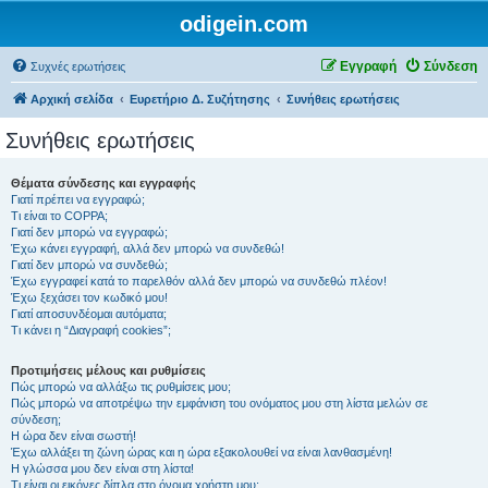
odigein.com
Εγγραφή
Σύνδεση
Συχνές ερωτήσεις
Αρχική σελίδα
Ευρετήριο Δ. Συζήτησης
Συνήθεις ερωτήσεις
Συνήθεις ερωτήσεις
Θέματα σύνδεσης και εγγραφής
Γιατί πρέπει να εγγραφώ;
Τι είναι το COPPA;
Γιατί δεν μπορώ να εγγραφώ;
Έχω κάνει εγγραφή, αλλά δεν μπορώ να συνδεθώ!
Γιατί δεν μπορώ να συνδεθώ;
Έχω εγγραφεί κατά το παρελθόν αλλά δεν μπορώ να συνδεθώ πλέον!
Έχω ξεχάσει τον κωδικό μου!
Γιατί αποσυνδέομαι αυτόματα;
Τι κάνει η “Διαγραφή cookies”;
Προτιμήσεις μέλους και ρυθμίσεις
Πώς μπορώ να αλλάξω τις ρυθμίσεις μου;
Πώς μπορώ να αποτρέψω την εμφάνιση του ονόματος μου στη λίστα μελών σε
σύνδεση;
Η ώρα δεν είναι σωστή!
Έχω αλλάξει τη ζώνη ώρας και η ώρα εξακολουθεί να είναι λανθασμένη!
Η γλώσσα μου δεν είναι στη λίστα!
Τι είναι οι εικόνες δίπλα στο όνομα χρήστη μου;