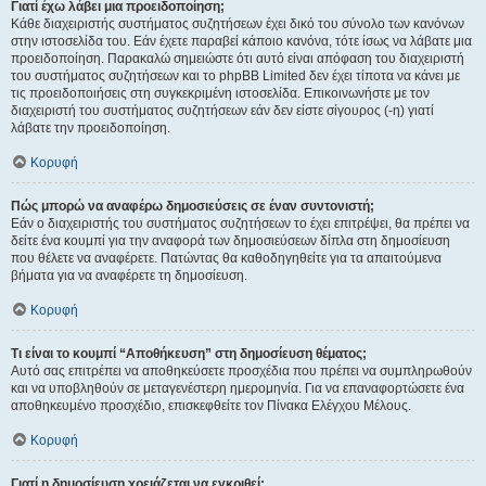
Γιατί έχω λάβει μια προειδοποίηση;
Κάθε διαχειριστής συστήματος συζητήσεων έχει δικό του σύνολο των κανόνων
στην ιστοσελίδα του. Εάν έχετε παραβεί κάποιο κανόνα, τότε ίσως να λάβατε μια
προειδοποίηση. Παρακαλώ σημειώστε ότι αυτό είναι απόφαση του διαχειριστή
του συστήματος συζητήσεων και το phpBB Limited δεν έχει τίποτα να κάνει με
τις προειδοποιήσεις στη συγκεκριμένη ιστοσελίδα. Επικοινωνήστε με τον
διαχειριστή του συστήματος συζητήσεων εάν δεν είστε σίγουρος (-η) γιατί
λάβατε την προειδοποίηση.
Κορυφή
Πώς μπορώ να αναφέρω δημοσιεύσεις σε έναν συντονιστή;
Εάν ο διαχειριστής του συστήματος συζητήσεων το έχει επιτρέψει, θα πρέπει να
δείτε ένα κουμπί για την αναφορά των δημοσιεύσεων δίπλα στη δημοσίευση
που θέλετε να αναφέρετε. Πατώντας θα καθοδηγηθείτε για τα απαιτούμενα
βήματα για να αναφέρετε τη δημοσίευση.
Κορυφή
Τι είναι το κουμπί “Αποθήκευση” στη δημοσίευση θέματος;
Αυτό σας επιτρέπει να αποθηκεύσετε προσχέδια που πρέπει να συμπληρωθούν
και να υποβληθούν σε μεταγενέστερη ημερομηνία. Για να επαναφορτώσετε ένα
αποθηκευμένο προσχέδιο, επισκεφθείτε τον Πίνακα Ελέγχου Μέλους.
Κορυφή
Γιατί η δημοσίευση χρειάζεται να εγκριθεί;