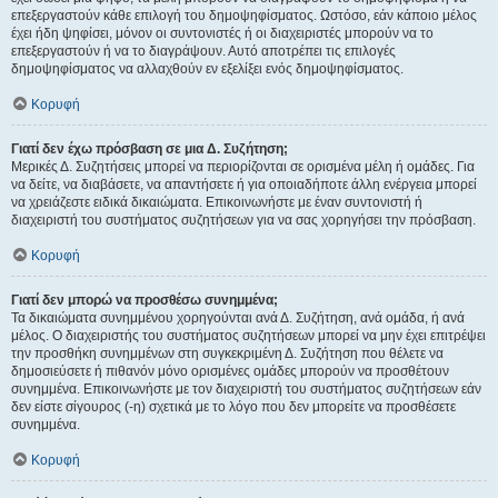
επεξεργαστούν κάθε επιλογή του δημοψηφίσματος. Ωστόσο, εάν κάποιο μέλος
έχει ήδη ψηφίσει, μόνον οι συντονιστές ή οι διαχειριστές μπορούν να το
επεξεργαστούν ή να το διαγράψουν. Αυτό αποτρέπει τις επιλογές
δημοψηφίσματος να αλλαχθούν εν εξελίξει ενός δημοψηφίσματος.
Κορυφή
Γιατί δεν έχω πρόσβαση σε μια Δ. Συζήτηση;
Μερικές Δ. Συζητήσεις μπορεί να περιορίζονται σε ορισμένα μέλη ή ομάδες. Για
να δείτε, να διαβάσετε, να απαντήσετε ή για οποιαδήποτε άλλη ενέργεια μπορεί
να χρειάζεστε ειδικά δικαιώματα. Επικοινωνήστε με έναν συντονιστή ή
διαχειριστή του συστήματος συζητήσεων για να σας χορηγήσει την πρόσβαση.
Κορυφή
Γιατί δεν μπορώ να προσθέσω συνημμένα;
Τα δικαιώματα συνημμένου χορηγούνται ανά Δ. Συζήτηση, ανά ομάδα, ή ανά
μέλος. Ο διαχειριστής του συστήματος συζητήσεων μπορεί να μην έχει επιτρέψει
την προσθήκη συνημμένων στη συγκεκριμένη Δ. Συζήτηση που θέλετε να
δημοσιεύσετε ή πιθανόν μόνο ορισμένες ομάδες μπορούν να προσθέτουν
συνημμένα. Επικοινωνήστε με τον διαχειριστή του συστήματος συζητήσεων εάν
δεν είστε σίγουρος (-η) σχετικά με το λόγο που δεν μπορείτε να προσθέσετε
συνημμένα.
Κορυφή