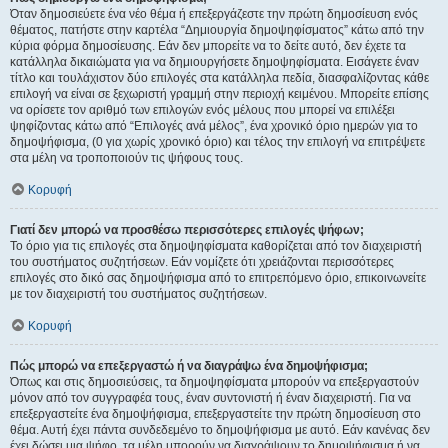
Όταν δημοσιεύετε ένα νέο θέμα ή επεξεργάζεστε την πρώτη δημοσίευση ενός
θέματος, πατήστε στην καρτέλα “Δημιουργία δημοψηφίσματος” κάτω από την
κύρια φόρμα δημοσίευσης. Εάν δεν μπορείτε να το δείτε αυτό, δεν έχετε τα
κατάλληλα δικαιώματα για να δημιουργήσετε δημοψηφίσματα. Εισάγετε έναν
τίτλο και τουλάχιστον δύο επιλογές στα κατάλληλα πεδία, διασφαλίζοντας κάθε
επιλογή να είναι σε ξεχωριστή γραμμή στην περιοχή κειμένου. Μπορείτε επίσης
να ορίσετε τον αριθμό των επιλογών ενός μέλους που μπορεί να επιλέξει
ψηφίζοντας κάτω από “Επιλογές ανά μέλος”, ένα χρονικό όριο ημερών για το
δημοψήφισμα, (0 για χωρίς χρονικό όριο) και τέλος την επιλογή να επιτρέψετε
στα μέλη να τροποποιούν τις ψήφους τους.
Κορυφή
Γιατί δεν μπορώ να προσθέσω περισσότερες επιλογές ψήφων;
Το όριο για τις επιλογές στα δημοψηφίσματα καθορίζεται από τον διαχειριστή
του συστήματος συζητήσεων. Εάν νομίζετε ότι χρειάζονται περισσότερες
επιλογές στο δικό σας δημοψήφισμα από το επιτρεπόμενο όριο, επικοινωνείτε
με τον διαχειριστή του συστήματος συζητήσεων.
Κορυφή
Πώς μπορώ να επεξεργαστώ ή να διαγράψω ένα δημοψήφισμα;
Όπως και στις δημοσιεύσεις, τα δημοψηφίσματα μπορούν να επεξεργαστούν
μόνον από τον συγγραφέα τους, έναν συντονιστή ή έναν διαχειριστή. Για να
επεξεργαστείτε ένα δημοψήφισμα, επεξεργαστείτε την πρώτη δημοσίευση στο
θέμα. Αυτή έχει πάντα συνδεδεμένο το δημοψήφισμα με αυτό. Εάν κανένας δεν
έχει δώσει μια ψήφο, τα μέλη μπορούν να διαγράψουν το δημοψήφισμα ή να