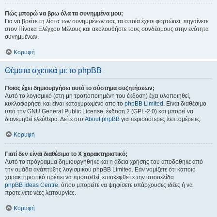
Πώς μπορώ να βρω όλα τα συνημμένα μου;
Για να βρείτε τη λίστα των συνημμένων σας τα οποία έχετε φορτώσει, πηγαίνετε
στον Πίνακα Ελέγχου Μέλους και ακολουθήστε τους συνδέσμους στην ενότητα
συνημμένων.
Κορυφή
Θέματα σχετικά με το phpBB
Ποιος έχει δημιουργήσει αυτό το σύστημα συζητήσεων;
Αυτό το λογισμικό (στη μη τροποποιημένη του έκδοση) έχει υλοποιηθεί,
κυκλοφορήσει και είναι κατοχυρωμένο από το
phpBB Limited
. Είναι διαθέσιμο
υπό την GNU General Public License, έκδοση 2 (GPL-2.0) και μπορεί να
διανεμηθεί ελεύθερα. Δείτε στο
About phpBB
για περισσότερες λεπτομέρειες.
Κορυφή
Γιατί δεν είναι διαθέσιμο το Χ χαρακτηριστικό;
Αυτό το πρόγραμμα δημιουργήθηκε και η άδεια χρήσης του αποδόθηκε από
την ομάδα ανάπτυξης λογισμικού phpBB Limited. Εάν νομίζετε ότι κάποιο
χαρακτηριστικό πρέπει να προστεθεί, επισκεφθείτε την ιστοσελίδα
phpBB Ideas Centre
, όπου μπορείτε να ψηφίσετε υπάρχουσες ιδέες ή να
προτείνετε νέες λειτουργίες.
Κορυφή