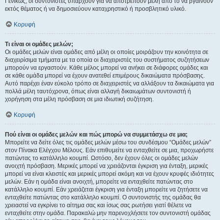
Γενικώς, οι συντονιστές υπάρχουν για να αποτρέπουν μέλη από το να βγαίνουν
εκτός θέματος ή να δημοσιεύουν καταχρηστικό ή προσβλητικό υλικό.
Κορυφή
Τι είναι οι ομάδες μελών;
Οι ομάδες μελών είναι ομάδες από μέλη οι οποίες μοιράζουν την κοινότητα σε
διαχειρίσιμα τμήματα με τα οποία οι διαχειριστές του συστήματος συζητήσεων
μπορούν να εργαστούν. Κάθε μέλος μπορεί να ανήκει σε διάφορες ομάδες και
σε κάθε ομάδα μπορεί να έχουν ανατεθεί επιμέρους δικαιώματα πρόσβασης.
Αυτό παρέχει έναν εύκολο τρόπο σε διαχειριστές να αλλάξουν τα δικαιώματα για
πολλά μέλη ταυτόχρονα, όπως είναι αλλαγή δικαιωμάτων συντονιστή ή
χορήγηση στα μέλη πρόσβαση σε μια ιδιωτική συζήτηση.
Κορυφή
Πού είναι οι ομάδες μελών και πώς μπορώ να συμμετάσχω σε μια;
Μπορείτε να δείτε όλες τις ομάδες μελών μέσω του συνδέσμου “Ομάδες μελών”
στον Πίνακα Ελέγχου Μέλους. Εάν επιθυμείτε να ενταχθείτε σε μια, προχωρήστε
πατώντας το κατάλληλο κουμπί. Ωστόσο, δεν έχουν όλες οι ομάδες μελών
ανοιχτή πρόσβαση. Μερικές μπορεί να χρειάζονται έγκριση για ένταξη, μερικές
μπορεί να είναι κλειστές και μερικές μπορεί ακόμη και να έχουν κρυφές ιδιότητες
μελών. Εάν η ομάδα είναι ανοιχτή, μπορείτε να ενταχθείτε πατώντας στο
κατάλληλο κουμπί. Εάν χρειάζεται έγκριση για ένταξη μπορείτε να ζητήσετε να
ενταχθείτε πατώντας στο κατάλληλο κουμπί. Ο συντονιστής της ομάδας θα
χρειαστεί να εγκρίνει το αίτημα σας και ίσως σας ρωτήσει γιατί θέλετε να
ενταχθείτε στην ομάδα. Παρακαλώ μην παρενοχλήσετε τον συντονιστή ομάδας