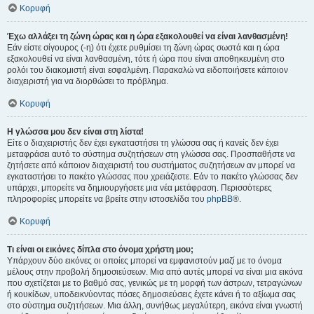
Κορυφή
Έχω αλλάξει τη ζώνη ώρας και η ώρα εξακολουθεί να είναι λανθασμένη!
Εάν είστε σίγουρος (-η) ότι έχετε ρυθμίσει τη ζώνη ώρας σωστά και η ώρα
εξακολουθεί να είναι λανθασμένη, τότε ή ώρα που είναι αποθηκευμένη στο
ρολόι του διακομιστή είναι εσφαλμένη. Παρακαλώ να ειδοποιήσετε κάποιον
διαχειριστή για να διορθώσει το πρόβλημα.
Κορυφή
Η γλώσσα μου δεν είναι στη λίστα!
Είτε ο διαχειριστής δεν έχει εγκαταστήσει τη γλώσσα σας ή κανείς δεν έχει
μεταφράσει αυτό το σύστημα συζητήσεων στη γλώσσα σας. Προσπαθήστε να
ζητήσετε από κάποιον διαχειριστή του συστήματος συζητήσεων αν μπορεί να
εγκαταστήσει το πακέτο γλώσσας που χρειάζεστε. Εάν το πακέτο γλώσσας δεν
υπάρχει, μπορείτε να δημιουργήσετε μια νέα μετάφραση. Περισσότερες
πληροφορίες μπορείτε να βρείτε στην ιστοσελίδα του
phpBB
®.
Κορυφή
Τι είναι οι εικόνες δίπλα στο όνομα χρήστη μου;
Υπάρχουν δύο εικόνες οι οποίες μπορεί να εμφανιστούν μαζί με το όνομα
μέλους στην προβολή δημοσιεύσεων. Μια από αυτές μπορεί να είναι μια εικόνα
που σχετίζεται με το βαθμό σας, γενικώς με τη μορφή των άστρων, τετραγώνων
ή κουκίδων, υποδεικνύοντας πόσες δημοσιεύσεις έχετε κάνει ή το αξίωμα σας
στο σύστημα συζητήσεων. Μια άλλη, συνήθως μεγαλύτερη, εικόνα είναι γνωστή