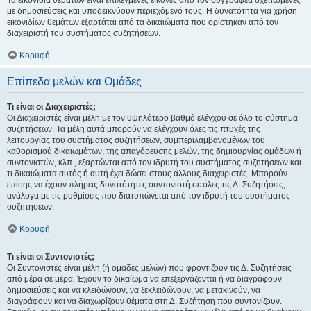
Τα εικονίδια θεμάτων είναι επιλεγμένες εικόνες από τον συγγραφέα σχετιζόμενες
με δημοσιεύσεις και υποδεικνύουν περιεχόμενό τους. Η δυνατότητα για χρήση
εικονιδίων θεμάτων εξαρτάται από τα δικαιώματα που ορίστηκαν από τον
διαχειριστή του συστήματος συζητήσεων.
Κορυφή
Επίπεδα μελών και Ομάδες
Τι είναι οι Διαχειριστές;
Οι Διαχειριστές είναι μέλη με τον υψηλότερο βαθμό ελέγχου σε όλο το σύστημα
συζητήσεων. Τα μέλη αυτά μπορούν να ελέγχουν όλες τις πτυχές της
λειτουργίας του συστήματος συζητήσεων, συμπεριλαμβανομένων του
καθορισμού δικαιωμάτων, της απαγόρευσης μελών, της δημιουργίας ομάδων ή
συντονιστών, κλπ., εξαρτώνται από τον ιδρυτή του συστήματος συζητήσεων και
τι δικαιώματα αυτός ή αυτή έχει δώσει στους άλλους διαχειριστές. Μπορούν
επίσης να έχουν πλήρεις δυνατότητες συντονιστή σε όλες τις Δ. Συζητήσεις,
ανάλογα με τις ρυθμίσεις που διατυπώνεται από τον ιδρυτή του συστήματος
συζητήσεων.
Κορυφή
Τι είναι οι Συντονιστές;
Οι Συντονιστές είναι μέλη (ή ομάδες μελών) που φροντίζουν τις Δ. Συζητήσεις
από μέρα σε μέρα. Έχουν το δικαίωμα να επεξεργάζονται ή να διαγράφουν
δημοσιεύσεις και να κλειδώνουν, να ξεκλειδώνουν, να μετακινούν, να
διαγράφουν και να διαχωρίζουν θέματα στη Δ. Συζήτηση που συντονίζουν.