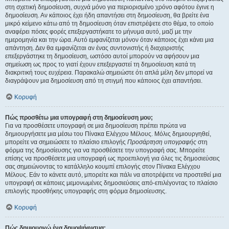
στη σχετική δημοσίευση, συχνά μόνο για περιορισμένο χρόνο αφότου έγινε η
δημοσίευση. Αν κάποιος έχει ήδη απαντήσει στη δημοσίευση, θα βρείτε ένα
μικρό κείμενο κάτω από τη δημοσίευση όταν επιστρέψετε στο θέμα, το οποίο
αναφέρει πόσες φορές επεξεργαστήκατε το μήνυμα αυτό, μαζί με την
ημερομηνία και την ώρα. Αυτό εμφανίζεται μόνον όταν κάποιος έχει κάνει μια
απάντηση. Δεν θα εμφανίζεται αν ένας συντονιστής ή διαχειριστής
επεξεργάστηκε τη δημοσίευση, ωστόσο αυτοί μπορούν να αφήσουν μια
σημείωση ως προς το γιατί έχουν επεξεργαστεί τη δημοσίευση κατά τη
διακριτική τους ευχέρεια. Παρακαλώ σημειώστε ότι απλά μέλη δεν μπορεί να
διαγράψουν μια δημοσίευση από τη στιγμή που κάποιος έχει απαντήσει.
Κορυφή
Πώς προσθέτω μια υπογραφή στη δημοσίευση μου;
Για να προσθέσετε υπογραφή σε μια δημοσίευση πρέπει πρώτα να
δημιουργήσετε μια μέσω του Πίνακα Ελέγχου Μέλους. Μόλις δημιουργηθεί,
μπορείτε να σημειώσετε το πλαίσιο επιλογής
Προσάρτηση υπογραφής
στη
φόρμα της δημοσίευσης για να προσθέσετε την υπογραφή σας. Μπορείτε
επίσης να προσθέσετε μια υπογραφή ως προεπιλογή για όλες τις δημοσιεύσεις
σας σημειώνοντας το κατάλληλο κουμπί επιλογής στον Πίνακα Ελέγχου
Μέλους. Εάν το κάνετε αυτό, μπορείτε και πάλι να αποτρέψετε να προστεθεί μια
υπογραφή σε κάποιες μεμονωμένες δημοσιεύσεις από-επιλέγοντας το πλαίσιο
επιλογής προσθήκης υπογραφής στη φόρμα δημοσίευσης.
Κορυφή
Πώς δημιουργώ ένα δημοψήφισμα;