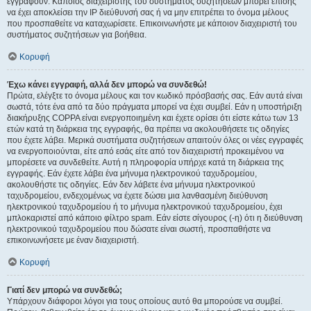
εγγραφούν. Κάποιος διαχειριστής του συστήματος συζητήσεων μπορεί επίσης
να έχει αποκλείσει την IP διεύθυνσή σας ή να μην επιτρέπει το όνομα μέλους
που προσπαθείτε να καταχωρίσετε. Επικοινωνήστε με κάποιον διαχειριστή του
συστήματος συζητήσεων για βοήθεια.
Κορυφή
Έχω κάνει εγγραφή, αλλά δεν μπορώ να συνδεθώ!
Πρώτα, ελέγξτε το όνομα μέλους και τον κωδικό πρόσβασής σας. Εάν αυτά είναι
σωστά, τότε ένα από τα δύο πράγματα μπορεί να έχει συμβεί. Εάν η υποστήριξη
διακήρυξης COPPA είναι ενεργοποιημένη και έχετε ορίσει ότι είστε κάτω των 13
ετών κατά τη διάρκεια της εγγραφής, θα πρέπει να ακολουθήσετε τις οδηγίες
που έχετε λάβει. Μερικά συστήματα συζητήσεων απαιτούν όλες οι νέες εγγραφές
να ενεργοποιούνται, είτε από εσάς είτε από τον διαχειριστή προκειμένου να
μπορέσετε να συνδεθείτε. Αυτή η πληροφορία υπήρχε κατά τη διάρκεια της
εγγραφής. Εάν έχετε λάβει ένα μήνυμα ηλεκτρονικού ταχυδρομείου,
ακολουθήστε τις οδηγίες. Εάν δεν λάβετε ένα μήνυμα ηλεκτρονικού
ταχυδρομείου, ενδεχομένως να έχετε δώσει μια λανθασμένη διεύθυνση
ηλεκτρονικού ταχυδρομείου ή το μήνυμα ηλεκτρονικού ταχυδρομείου, έχει
μπλοκαριστεί από κάποιο φίλτρο spam. Εάν είστε σίγουρος (-η) ότι η διεύθυνση
ηλεκτρονικού ταχυδρομείου που δώσατε είναι σωστή, προσπαθήστε να
επικοινωνήσετε με έναν διαχειριστή.
Κορυφή
Γιατί δεν μπορώ να συνδεθώ;
Υπάρχουν διάφοροι λόγοι για τους οποίους αυτό θα μπορούσε να συμβεί.