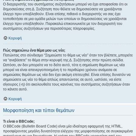
Ο διαχειριστής του συστήματος συζητήσεων μπορεί να έχει αποφασίσει ότι οι
δημοσιεύσεις στη Δ. Συζήτηση που θέλετε να δημοσιεύσετε να χρειάζονται
έλεγχο πριν υποβληθούν. Είναι επίσης πιθανό ο διαχειριστής να σας έχει
τοποθετήσει σε μια ομάδα μελών των οποίων οι δημοσιεύσεις να χρειάζονται
έλεγχο πριν υποβληθούν. Παρακαλώ επικοινωνείτε με τον διαχειριστή του
συστήματος συζητήσεων για περισσότερες πληροφορίες.
Κορυφή
Πώς σημειώνω ένα θέμα μου ως νέο;
Πατώντας στο σύνδεσμο “Σημειώστε το θέμα ως νέο” όταν τον βλέπετε, μπορείτε
να “ανεβάσετε” το θέμα στην κορυφή της Δ. Συζήτησης στην πρώτη σελίδα.
Ωστόσο, αν δεν μπορείτε να το δείτε αυτό, τότε η σημείωση θεμάτων ως νέα
μπορεί να είναι απενεργοποιημένη ή το περιθώριο χρόνου ανάμεσα σε
σημειώσεις θεμάτων ως νέα δεν έχει ακόμη επιτευχθεί. Είναι επίσης δυνατόν να
σημειώσετε ως νέο το θέμα απλώς απαντώντας σε αυτό, ωστόσο, να είστε
σίγουρος (-η) ότι ακολουθείτε τους κανόνες του συστήματος συζητήσεων όταν
το κάνετε αυτό.
Κορυφή
Μορφοποίηση και τύποι θεμάτων
Τι είναι ο BBCode;
Ο BBCode (Bulletin Board Code) είναι μία ιδιαίτερη εφαρμογή της HTML,
προσφέροντας μεγάλη δυνατότητα ελέγχου της μορφοποίησης σε συγκεκριμένα