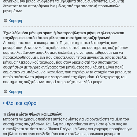
συγκεκριμένο μέλος, αναφέρετε τα μηνύματα στους συντονιστές. Έχουν τη
δυνατότητα να αποτρέψουν ένα μέλος από την αποστολή προσωπικών
μηνυμάτων.
Κορυφή
Έχω λάβει ένα μήνυμα spam ή ένα προσβλητικό μήνυμα ηλεκτρονικού
ταχυδρομείου από κάποιο μέλος του συστήματος συζητήσεων!
Λυπούμαστε που το ακούμε αυτό. Το χαρακτηριστικό λειτουργίας των
μηνυμάτων ηλεκτρονικού ταχυδρομείου αυτού του συστήματος συζητήσεων
συμπεριλαμβάνουν ασφαλιστικές δικλείδες για να προσπαθήσουμε και να
παρακολουθήσουμε μέλη που αποστέλλουν τέτοια μηνύματα, οπότε στείλτε
μήνυμα ηλεκτρονικού ταχυδρομείου στον διαχειριστή του συστήματος
συζητήσεων με πλήρες αντίγραφο του μηνύματος που λάβατε. Είναι πολύ
σημαντικό να υπάρχουν οι κεφαλίδες που περιέχουν τα στοιχεία του μέλους το
οποίο απέστειλε το μήνυμα ηλεκτρονικού ταχυδρομείου. Ο διαχειριστής του
συστήματος συζητήσεων μπορεί στη συνέχεια να λάβει μέτρα.
Κορυφή
Φίλοι και εχθροί
Τι είναι η λίστα Φίλων και Εχθρών;
Μπορείτε να χρησιμοποιήσετε αυτές τις λίστες για να οργανώσετε τα μέλη του
συστήματος συζητήσεων. Τα μέλη που προστίθενται στη λίστα φίλων σας θα
εμφανίζονται σε λίστα στον Πίνακα Ελέγχου Μέλους για γρήγορη πρόσβαση για
να βλέπετε εάν είναι συνδεδεμένοι και να στέλνετε προσωπικά μηνύματα.