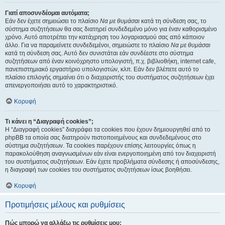
Γιατί αποσυνδέομαι αυτόματα;
Εάν δεν έχετε σημειώσει το πλαίσιο
Να με θυμάσαι
κατά τη σύνδεση σας, το
σύστημα συζητήσεων θα σας διατηρεί συνδεδεμένο μόνο για έναν καθορισμένο
χρόνο. Αυτό αποτρέπει την κατάχρηση του λογαριασμού σας από κάποιον
άλλο. Για να παραμείνετε συνδεδεμένοι, σημειώστε το πλαίσιο
Να με θυμάσαι
κατά τη σύνδεση σας. Αυτό δεν συνιστάται εάν συνδέεστε στο σύστημα
συζητήσεων από έναν κοινόχρηστο υπολογιστή, π.χ. βιβλιοθήκη, internet cafe,
πανεπιστημιακό εργαστήριο υπολογιστών, κλπ. Εάν δεν βλέπετε αυτό το
πλαίσιο επιλογής σημαίνει ότι ο διαχειριστής του συστήματος συζητήσεων έχει
απενεργοποιήσει αυτό το χαρακτηριστικό.
Κορυφή
Τι κάνει η “Διαγραφή cookies”;
Η “Διαγραφή cookies” διαγράφει τα cookies που έχουν δημιουργηθεί από το
phpBB τα οποία σας διατηρούν πιστοποιημένους και συνδεδεμένους στο
σύστημα συζητήσεων. Τα cookies παρέχουν επίσης λειτουργίες όπως η
παρακολούθηση αναγνωσμένων εάν είναι ενεργοποιημένη από τον διαχειριστή
του συστήματος συζητήσεων. Εάν έχετε προβλήματα σύνδεσης ή αποσύνδεσης,
η διαγραφή των cookies του συστήματος συζητήσεων ίσως βοηθήσει.
Κορυφή
Προτιμήσεις μέλους και ρυθμίσεις
Πώς μπορώ να αλλάξω τις ρυθμίσεις μου;