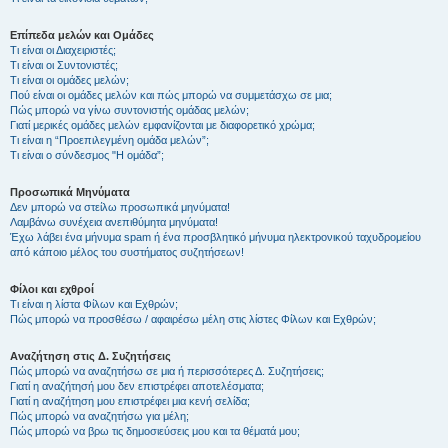
Επίπεδα μελών και Ομάδες
Τι είναι οι Διαχειριστές;
Τι είναι οι Συντονιστές;
Τι είναι οι ομάδες μελών;
Πού είναι οι ομάδες μελών και πώς μπορώ να συμμετάσχω σε μια;
Πώς μπορώ να γίνω συντονιστής ομάδας μελών;
Γιατί μερικές ομάδες μελών εμφανίζονται με διαφορετικό χρώμα;
Τι είναι η “Προεπιλεγμένη ομάδα μελών”;
Τι είναι ο σύνδεσμος "Η ομάδα”;
Προσωπικά Μηνύματα
Δεν μπορώ να στείλω προσωπικά μηνύματα!
Λαμβάνω συνέχεια ανεπιθύμητα μηνύματα!
Έχω λάβει ένα μήνυμα spam ή ένα προσβλητικό μήνυμα ηλεκτρονικού ταχυδρομείου
από κάποιο μέλος του συστήματος συζητήσεων!
Φίλοι και εχθροί
Τι είναι η λίστα Φίλων και Εχθρών;
Πώς μπορώ να προσθέσω / αφαιρέσω μέλη στις λίστες Φίλων και Εχθρών;
Αναζήτηση στις Δ. Συζητήσεις
Πώς μπορώ να αναζητήσω σε μια ή περισσότερες Δ. Συζητήσεις;
Γιατί η αναζήτησή μου δεν επιστρέφει αποτελέσματα;
Γιατί η αναζήτηση μου επιστρέφει μια κενή σελίδα;
Πώς μπορώ να αναζητήσω για μέλη;
Πώς μπορώ να βρω τις δημοσιεύσεις μου και τα θέματά μου;