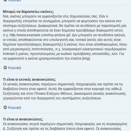
Κορυφή
Μπορώ να δημοσιεύω εικόνες;
Ναι, εικόνες μπορούν να εμφανίζονται στις δημοσιεύσεις σας. Εάν ο
διαχειριστής επιτρέπει τα συνημμένα, μπορείτε να φορτώσετε την εικόνα στο
σύστημα συζητήσεων. Διαφορετικά, θα πρέπει να συνδέσετε με παραπομπή μία
εικόνα η οποία αποθηκεύεται σε έναν δημόσια προσβάσιμο διακομιστή ιστού,
π.χ. http://www.example.com/my-picture.gif. Δεν μπορείτε να συνδέσετε εικόνες
οι οποίες αποθηκεύονται στο υπολογιστή σας τοπικά (εκτός εάν αυτός είναι
δημόσια προσπελάσιμος διακομιστής) ή εικόνες που είναι αποθηκευμένες πίσω
από μηχανισμούς πιστοποίησης, π.χ. λογαριασμοί ηλεκτρονικού ταχυδρομείου
hotmail ή yahoo, προστατευμένες με κωδικό πρόσβασης ιστοσελίδες, κλπ. Για
να εμφανιστεί η εικόνα χρησιμοποιήστε την ετικέτα [img].
Κορυφή
Τι είναι οι γενικές ανακοινώσεις;
Οι γενικές ανακοινώσεις περιέχουν σημαντικές πληροφορίες και πρέπει να τις
διαβάζετε όποτε είναι εφικτό. Αυτές θα εμφανίζονται στην κορυφή της κάθε Δ.
Συζήτησης και στον Πίνακα Ελέγχου Μέλους. Δικαιώματα γενικής ανακοίνωσης
χορηγούνται από τον διαχειριστή του συστήματος συζητήσεων.
Κορυφή
Τι είναι οι ανακοινώσεις;
Οι ανακοινώσεις συχνά περιέχουν σημαντικές πληροφορίες για τη συγκεκριμένη
Δ. Συζήτηση και πρέπει να τις διαβάσετε όποτε είναι εφικτό. Οι ανακοινώσεις