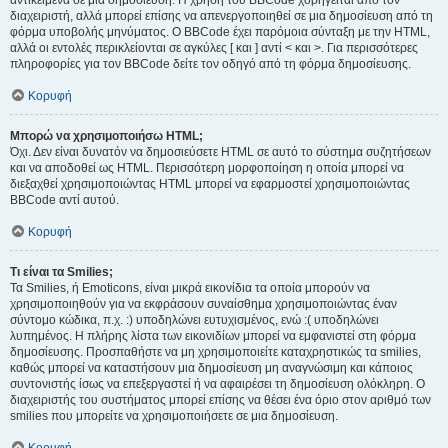
αντικείμενα σε μια δημοσίευση. Η χρήση του BBCode χορηγείται από τον
διαχειριστή, αλλά μπορεί επίσης να απενεργοποιηθεί σε μια δημοσίευση από τη
φόρμα υποβολής μηνύματος. Ο BBCode έχει παρόμοια σύνταξη με την HTML,
αλλά οι εντολές περικλείονται σε αγκύλες [ και ] αντί < και >. Για περισσότερες
πληροφορίες για τον BBCode δείτε τον οδηγό από τη φόρμα δημοσίευσης.
Κορυφή
Μπορώ να χρησιμοποιήσω HTML;
Όχι. Δεν είναι δυνατόν να δημοσιεύσετε HTML σε αυτό το σύστημα συζητήσεων
και να αποδοθεί ως HTML. Περισσότερη μορφοποίηση η οποία μπορεί να
διεξαχθεί χρησιμοποιώντας HTML μπορεί να εφαρμοστεί χρησιμοποιώντας
BBCode αντί αυτού.
Κορυφή
Τι είναι τα Smilies;
Τα Smilies, ή Emoticons, είναι μικρά εικονίδια τα οποία μπορούν να
χρησιμοποιηθούν για να εκφράσουν συναίσθημα χρησιμοποιώντας έναν
σύντομο κώδικα, π.χ. :) υποδηλώνει ευτυχισμένος, ενώ :( υποδηλώνει
λυπημένος. Η πλήρης λίστα των εικονιδίων μπορεί να εμφανιστεί στη φόρμα
δημοσίευσης. Προσπαθήστε να μη χρησιμοποιείτε καταχρηστικώς τα smilies,
καθώς μπορεί να καταστήσουν μια δημοσίευση μη αναγνώσιμη και κάποιος
συντονιστής ίσως να επεξεργαστεί ή να αφαιρέσει τη δημοσίευση ολόκληρη. Ο
διαχειριστής του συστήματος μπορεί επίσης να θέσει ένα όριο στον αριθμό των
smilies που μπορείτε να χρησιμοποιήσετε σε μια δημοσίευση.