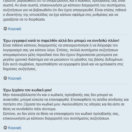
Πρώτον, βεβαιωθείτε ότι το όνομα μέλους και ο κωδικός πρόσβασής σας είναι
σωστά. Αν είναι σωστά, επικοινωνήστε με κάποιον διαχειριστή του συστήματος
συζητήσεων για να βεβαιωθείτε ότι δεν έχετε απαγορευθεί. Είναι επίσης πιθανό
ο ιδιοκτήτης της ιστοσελίδας να έχει κάποιο σφάλμα στις ρυθμίσεις και να
χρειάζεται να το διορθώσει.
Κορυφή
Έχω εγγραφεί κατά το παρελθόν αλλά δεν μπορώ να συνδεθώ πλέον!
Είναι πιθανό κάποιος διαχειριστής να απενεργοποίησε ή να διέγραψε τον
λογαριασμό σας για κάποιο λόγο. Επίσης, πολλά συστήματα συζητήσεων
απομακρύνουν μέλη περιοδικά που δεν έχουν δημοσιεύσει μηνύματα για
μεγάλο χρονικό διάστημα για να μειώσουν το μέγεθος της βάσης δεδομένων.
Εάν αυτό συμβαίνει, προσπαθήστε να εγγραφείτε ξανά και να εμπλακείτε στις
δημόσιες συζητήσεις.
Κορυφή
Έχω ξεχάσει τον κωδικό μου!
Μην πανικοβάλλεστε! Αν και ο κωδικός πρόσβασής σας δεν μπορεί να
ανακτηθεί, μπορεί εύκολα να επαναφερθεί. Επισκεφθείτε τη σελίδα σύνδεσης και
πατήστε στο
Ξέχασα τον κωδικό μου
. Ακολουθήστε τις οδηγίες και θα είστε σε
θέση να συνδεθείτε πάλι σύντομα.
Ωστόσο, αν δεν είστε σε θέση να επαναφέρετε τον κωδικό πρόσβασής σας,
επικοινωνήστε με κάποιον διαχειριστή του συστήματος συζητήσεων.
Κορυφή