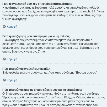
Γιατί η αναζήτησή μου δεν επιστρέφει αποτελέσματα;
Η αναζήτησή σας ήταν πιθανότατα πολύ ασαφής και περιελάμβανε πολλούς
κοινούς όρους που δεν έχουν καταχωρηθεί στο ευρετήριο από το phpBB. Γίνετε
πιο συγκεκριμένοι και χρησιμοποιήσετε τις επιλογές που είναι διαθέσιμες στην
“Ειδική αναζήτηση”.
Κορυφή
Γιατί η αναζήτηση μου επιστρέφει μια κενή σελίδα;
Η αναζήτησή σας επέστρεψε πολλά αποτελέσματα για να διαχειριστεί ο
διακομιστής ιστού. Χρησιμοποιήστε την “Ειδική αναζήτηση” και να είστε πιο
συγκεκριμένοι στους όρους που χρησιμοποιούνται και τις Δ. Συζητήσεις στις
οποίες θέλετε να γίνει η αναζήτηση.
Κορυφή
Πώς μπορώ να αναζητήσω για μέλη;
Επίσκεφθείτε τη λίστα μελών και πατήστε στον σύνδεσμο “Εύρεση μέλους”.
Κορυφή
Πώς μπορώ να βρω τις δημοσιεύσεις μου και τα θέματά μου;
Οι δημοσιεύσεις σας μπορούν να ανακτηθούν είτε πατώντας στον σύνδεσμο
“Εμφάνιση των δημοσιεύσεών σας” στον Πίνακα Ελέγχου Μέλους, είτε πατώντας
στον σύνδεσμο “Αναζήτηση δημοσιεύσεων μέλους” μέσω της σελίδας του
προφίλ σας ή πατώντας στο μενού “Γρήγορες συνδέσεις” στην κορυφή του