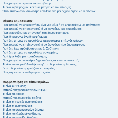
Πώς μπορώ να εμφανίσω ένα άβαταρ;
Τι είναι ο βαθμός μου και πώς μπορώ να τον αλλάξω;
Όταν πατάω στον σύνδεσμο email για ένα μέλος μου ζητάει να συνδεθώ;
Θέματα δημοσίευσης
Πώς μπορώ να δημιουργήσω ένα νέο θέμα ή να δημοσιεύσω μια απάντηση;
Πώς μπορώ να επεξεργαστώ ή να διαγράψω μια δημοσίευση;
Πώς προσθέτω μια υπογραφή στη δημοσίευση μου;
Πώς δημιουργώ ένα δημοψήφισμα;
Γιατί δεν μπορώ να προσθέσω περισσότερες επιλογές ψήφων;
Πώς μπορώ να επεξεργαστώ ή να διαγράψω ένα δημοψήφισμα;
Γιατί δεν έχω πρόσβαση σε μια Δ. Συζήτηση;
Γιατί δεν μπορώ να προσθέσω συνημμένα;
Γιατί έχω λάβει μια προειδοποίηση;
Πώς μπορώ να αναφέρω δημοσιεύσεις σε έναν συντονιστή;
Τι είναι το κουμπί “Αποθήκευση” στη δημοσίευση θέματος;
Γιατί η δημοσίευση χρειάζεται να εγκριθεί;
Πώς σημειώνω ένα θέμα μου ως νέο;
Μορφοποίηση και τύποι θεμάτων
Τι είναι ο BBCode;
Μπορώ να χρησιμοποιήσω HTML;
Τι είναι τα Smilies;
Μπορώ να δημοσιεύω εικόνες;
Τι είναι οι γενικές ανακοινώσεις;
Τι είναι οι ανακοινώσεις;
Τι είναι τα επισημασμένα θέματα;
Τι είναι τα κλειδωμένα θέματα;
Τι είναι τα εικονίδια θεμάτων;