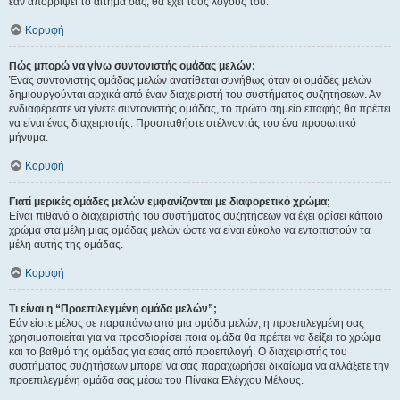
εάν απορρίψει το αίτημα σας, θα έχει τους λόγους του.
Κορυφή
Πώς μπορώ να γίνω συντονιστής ομάδας μελών;
Ένας συντονιστής ομάδας μελών ανατίθεται συνήθως όταν οι ομάδες μελών
δημιουργούνται αρχικά από έναν διαχειριστή του συστήματος συζητήσεων. Αν
ενδιαφέρεστε να γίνετε συντονιστής ομάδας, το πρώτο σημείο επαφής θα πρέπει
να είναι ένας διαχειριστής. Προσπαθήστε στέλνοντάς του ένα προσωπικό
μήνυμα.
Κορυφή
Γιατί μερικές ομάδες μελών εμφανίζονται με διαφορετικό χρώμα;
Είναι πιθανό ο διαχειριστής του συστήματος συζητήσεων να έχει ορίσει κάποιο
χρώμα στα μέλη μιας ομάδας μελών ώστε να είναι εύκολο να εντοπιστούν τα
μέλη αυτής της ομάδας.
Κορυφή
Τι είναι η “Προεπιλεγμένη ομάδα μελών”;
Εάν είστε μέλος σε παραπάνω από μια ομάδα μελών, η προεπιλεγμένη σας
χρησιμοποιείται για να προσδιορίσει ποια ομάδα θα πρέπει να δείξει το χρώμα
και το βαθμό της ομάδας για εσάς από προεπιλογή. Ο διαχειριστής του
συστήματος συζητήσεων μπορεί να σας παραχωρήσει δικαίωμα να αλλάξετε την
προεπιλεγμένη ομάδα σας μέσω του Πίνακα Ελέγχου Μέλους.