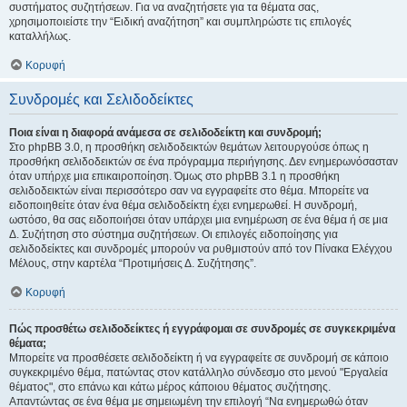
συστήματος συζητήσεων. Για να αναζητήσετε για τα θέματα σας,
χρησιμοποιείστε την “Ειδική αναζήτηση” και συμπληρώστε τις επιλογές
καταλλήλως.
Κορυφή
Συνδρομές και Σελιδοδείκτες
Ποια είναι η διαφορά ανάμεσα σε σελιδοδείκτη και συνδρομή;
Στο phpBB 3.0, η προσθήκη σελιδοδεικτών θεμάτων λειτουργούσε όπως η
προσθήκη σελιδοδεικτών σε ένα πρόγραμμα περιήγησης. Δεν ενημερωνόσασταν
όταν υπήρχε μια επικαιροποίηση. Όμως στο phpBB 3.1 η προσθήκη
σελιδοδεικτών είναι περισσότερο σαν να εγγραφείτε στο θέμα. Μπορείτε να
ειδοποιηθείτε όταν ένα θέμα σελιδοδείκτη έχει ενημερωθεί. Η συνδρομή,
ωστόσο, θα σας ειδοποιήσει όταν υπάρχει μια ενημέρωση σε ένα θέμα ή σε μια
Δ. Συζήτηση στο σύστημα συζητήσεων. Οι επιλογές ειδοποίησης για
σελιδοδείκτες και συνδρομές μπορούν να ρυθμιστούν από τον Πίνακα Ελέγχου
Μέλους, στην καρτέλα “Προτιμήσεις Δ. Συζήτησης”.
Κορυφή
Πώς προσθέτω σελιδοδείκτες ή εγγράφομαι σε συνδρομές σε συγκεκριμένα
θέματα;
Μπορείτε να προσθέσετε σελιδοδείκτη ή να εγγραφείτε σε συνδρομή σε κάποιο
συγκεκριμένο θέμα, πατώντας στον κατάλληλο σύνδεσμο στο μενού "Εργαλεία
θέματος", στο επάνω και κάτω μέρος κάποιου θέματος συζήτησης.
Απαντώντας σε ένα θέμα με σημειωμένη την επιλογή “Να ενημερωθώ όταν