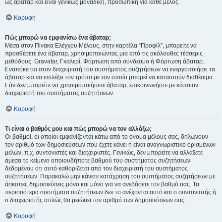
ως άβαταρ και είναι γενικώς μοναδική, προσωπική για κάθε μέλος.
Κορυφή
Πώς μπορώ να εμφανίσω ένα άβαταρ;
Μέσα στον Πίνακα Ελέγχου Μέλους, στην καρτέλα “Προφίλ”, μπορείτε να
προσθέσετε ένα άβαταρ, χρησιμοποιώντας μια από τις ακόλουθες τέσσερις
μεθόδους: Gravatar, Γκαλερί, Φόρτωση από σύνδεσμο ή Φόρτωση άβαταρ.
Εναπόκειται στον διαχειριστή του συστήματος συζητήσεων να ενεργοποιήσει τα
άβαταρ και να επιλέξει τον τρόπο με τον οποίο μπορεί να καταστούν διαθέσιμα.
Εάν δεν μπορείτε να χρησιμοποιήσετε άβαταρ, επικοινωνήστε με κάποιον
διαχειριστή του συστήματος συζητήσεων.
Κορυφή
Τι είναι ο βαθμός μου και πώς μπορώ να τον αλλάξω;
Οι βαθμοί, οι οποίοι εμφανίζονται κάτω από το όνομα μέλους σας, δηλώνουν
τον αριθμό των δημοσιεύσεων που έχετε κάνει ή είναι αναγνωριστικό ορισμένων
μελών, π.χ. συντονιστές και διαχειριστές. Γενικώς, δεν μπορείτε να αλλάξετε
άμεσα το κείμενο οποιουδήποτε βαθμού του συστήματος συζητήσεων
δεδομένου ότι αυτό καθορίζεται από τον διαχειριστή του συστήματος
συζητήσεων. Παρακαλώ μην κάνετε κατάχρηση του συστήματος συζητήσεων με
άσκοπες δημοσιεύσεις μόνο και μόνο για να ανεβάσετε τον βαθμό σας. Τα
περισσότερα συστήματα συζητήσεων δεν το ανέχονται αυτό και ο συντονιστής ή
ο διαχειριστής απλώς θα μειώσει τον αριθμό των δημοσιεύσεων σας.
Κορυφή