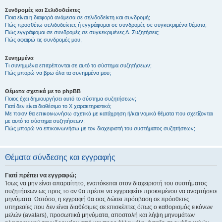
Συνδρομές και Σελιδοδείκτες
Ποια είναι η διαφορά ανάμεσα σε σελιδοδείκτη και συνδρομή;
Πώς προσθέτω σελιδοδείκτες ή εγγράφομαι σε συνδρομές σε συγκεκριμένα θέματα;
Πώς εγγράφομαι σε συνδρομές σε συγκεκριμένες Δ. Συζητήσεις;
Πώς αφαιρώ τις συνδρομές μου;
Συνημμένα
Τι συνημμένα επιτρέπονται σε αυτό το σύστημα συζητήσεων;
Πώς μπορώ να βρω όλα τα συνημμένα μου;
Θέματα σχετικά με το phpBB
Ποιος έχει δημιουργήσει αυτό το σύστημα συζητήσεων;
Γιατί δεν είναι διαθέσιμο το Χ χαρακτηριστικό;
Με ποιον θα επικοινωνήσω σχετικά με κατάχρηση ή/και νομικά θέματα που σχετίζονται
με αυτό το σύστημα συζητήσεων;
Πώς μπορώ να επικοινωνήσω με τον διαχειριστή του συστήματος συζητήσεων;
Θέματα σύνδεσης και εγγραφής
Γιατί πρέπει να εγγραφώ;
Ίσως να μην είναι απαραίτητο, εναπόκειται στον διαχειριστή του συστήματος
συζητήσεων ως προς το αν θα πρέπει να εγγραφείτε προκειμένου να αναρτήσετε
μηνύματα. Ωστόσο, η εγγραφή θα σας δώσει πρόσβαση σε πρόσθετες
υπηρεσίες που δεν είναι διαθέσιμες σε επισκέπτες όπως ο καθορισμός εικόνων
μελών (avatars), προσωπικά μηνύματα, αποστολή και λήψη μηνυμάτων