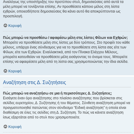
Αναλόγως της υποστήριξης του προτύπου στυλ, δημοσιεύσεις από αυτά τα
μέλη μπορεί να τονίζονται επίσης. Αν προσθέσετε κάποιο μέλος στη λίστα
εχθρών, οποιεσδήποτε δημοσιεύσεις θα κάνει αυτό θα αποκρύπτονται ως
προεπιλογή.
Κορυφή
Πώς μπορώ να προσθέσω / αφαιρέσω μέλη στις λίστες Φίλων και Εχθρών;
Μπορείτε να προσθέσετε μέλη στις λίστες με δύο τρόπους. Στο προφίλ του κάθε
μέλους, υπάρχει ένας σύνδεσμος για να το προσθέσετε στη λίστα σας είτε των
Φίλων, είτε των Εχθρών. Εναλλακτικά, από τον Πίνακα Ελέγχου Μέλους,
μπορείτε κατευθείαν να προσθέσετε μέλη εισάγοντας το όνομα τους. Μπορείτε
επίσης να αφαιρέσετε μέλη από τη λίστα σας χρησιμοποιώντας την ίδια σελίδα.
Κορυφή
Αναζήτηση στις Δ. Συζητήσεις
Πώς μπορώ να αναζητήσω σε μια ή περισσότερες Δ. Συζητήσεις;
Εισάγετε έναν όρο αναζήτησης στο πλαίσιο αναζήτησης που βρίσκεται στις
σελίδες ευρετηρίου, Δ. Συζήτησης ή του θέματος. Σύνθετη αναζήτηση μπορεί να
πραγματοποιηθεί πατώντας στον σύνδεσμο “Ειδική αναζήτηση” η οποία είναι
διαθέσιμη σε όλες τις σελίδες στη Δ. Συζήτηση. Το πώς να κάνετε αναζήτηση
ίσως εξαρτάται από το στυλ που χρησιμοποιείτε.
Κορυφή