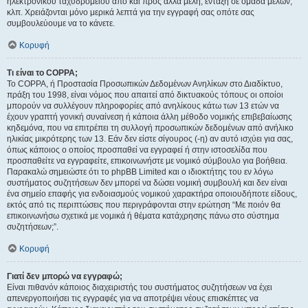
ηλεκτρονικού ταχυδρομείου από και προς άλλα μέλη, ένταξη σε ομάδα μελών,
κλπ. Χρειάζονται μόνο μερικά λεπτά για την εγγραφή σας οπότε σας
συμβουλεύουμε να το κάνετε.
Κορυφή
Τι είναι το COPPA;
Το COPPA, ή Προστασία Προσωπικών Δεδομένων Ανηλίκων στο Διαδίκτυο,
πράξη του 1998, είναι νόμος που απαιτεί από δικτυακούς τόπους οι οποίοι
μπορούν να συλλέγουν πληροφορίες από ανηλίκους κάτω των 13 ετών να
έχουν γραπτή γονική συναίνεση ή κάποια άλλη μέθοδο νομικής επιβεβαίωσης
κηδεμόνα, που να επιτρέπει τη συλλογή προσωπικών δεδομένων από ανήλικο
ηλικίας μικρότερης των 13. Εάν δεν είστε σίγουρος (-η) αν αυτό ισχύει για σας,
όπως κάποιος ο οποίος προσπαθεί να εγγραφεί ή στην ιστοσελίδα που
προσπαθείτε να εγγραφείτε, επικοινωνήστε με νομικό σύμβουλο για βοήθεια.
Παρακαλώ σημειώστε ότι το phpBB Limited και ο ιδιοκτήτης του εν λόγω
συστήματος συζητήσεων δεν μπορεί να δώσει νομική συμβουλή και δεν είναι
ένα σημείο επαφής για ενδοιασμούς νομικού χαρακτήρα οποιουδήποτε είδους,
εκτός από τις περιπτώσεις που περιγράφονται στην ερώτηση “Με ποιόν θα
επικοινωνήσω σχετικά με νομικά ή θέματα κατάχρησης πάνω στο σύστημα
συζητήσεων;”.
Κορυφή
Γιατί δεν μπορώ να εγγραφώ;
Είναι πιθανόν κάποιος διαχειριστής του συστήματος συζητήσεων να έχει
απενεργοποιήσει τις εγγραφές για να αποτρέψει νέους επισκέπτες να