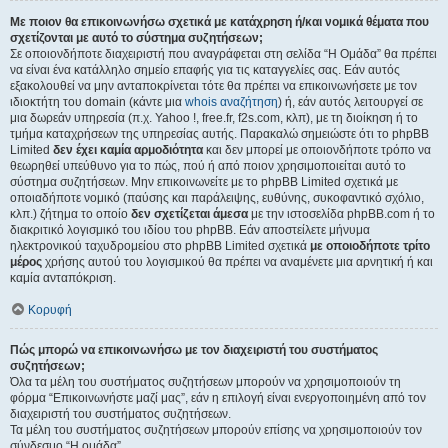
Με ποιον θα επικοινωνήσω σχετικά με κατάχρηση ή/και νομικά θέματα που
σχετίζονται με αυτό το σύστημα συζητήσεων;
Σε οποιονδήποτε διαχειριστή που αναγράφεται στη σελίδα “Η Ομάδα” θα πρέπει
να είναι ένα κατάλληλο σημείο επαφής για τις καταγγελίες σας. Εάν αυτός
εξακολουθεί να μην ανταποκρίνεται τότε θα πρέπει να επικοινωνήσετε με τον
ιδιοκτήτη του domain (κάντε μια
whois αναζήτηση
) ή, εάν αυτός λειτουργεί σε
μια δωρεάν υπηρεσία (π.χ. Yahoo !, free.fr, f2s.com, κλπ), με τη διοίκηση ή το
τμήμα καταχρήσεων της υπηρεσίας αυτής. Παρακαλώ σημειώστε ότι το phpBB
Limited
δεν έχει καμία αρμοδιότητα
και δεν μπορεί με οποιονδήποτε τρόπο να
θεωρηθεί υπεύθυνο για το πώς, πού ή από ποιον χρησιμοποιείται αυτό το
σύστημα συζητήσεων. Μην επικοινωνείτε με το phpBB Limited σχετικά με
οποιαδήποτε νομικό (παύσης και παράλειψης, ευθύνης, συκοφαντικό σχόλιο,
κλπ.) ζήτημα το οποίο
δεν σχετίζεται άμεσα
με την ιστοσελίδα phpBB.com ή το
διακριτικό λογισμικό του ιδίου του phpBB. Εάν αποστείλετε μήνυμα
ηλεκτρονικού ταχυδρομείου στο phpBB Limited σχετικά
με οποιοδήποτε τρίτο
μέρος
χρήσης αυτού του λογισμικού θα πρέπει να αναμένετε μια αρνητική ή και
καμία ανταπόκριση.
Κορυφή
Πώς μπορώ να επικοινωνήσω με τον διαχειριστή του συστήματος
συζητήσεων;
Όλα τα μέλη του συστήματος συζητήσεων μπορούν να χρησιμοποιούν τη
φόρμα “Επικοινωνήστε μαζί μας”, εάν η επιλογή είναι ενεργοποιημένη από τον
διαχειριστή του συστήματος συζητήσεων.
Τα μέλη του συστήματος συζητήσεων μπορούν επίσης να χρησιμοποιούν τον
σύνδεσμο “Η ομάδα”.