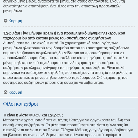
συγκεκριμένο μέλος, αναφέρετε τα μηνύματα στους συντονιστές. Έχουν τη
δυνατότητα να αποτρέψουν ένα μέλος από την αποστολή προσωπικών
μηνυμάτων.
Κορυφή
Έχω λάβει ένα μήνυμα spam ή ένα προσβλητικό μήνυμα ηλεκτρονικού
ταχυδρομείου από κάποιο μέλος του συστήματος συζητήσεων!
Λυπούμαστε που το ακούμε αυτό. Το χαρακτηριστικό λειτουργίας των
μηνυμάτων ηλεκτρονικού ταχυδρομείου αυτού του συστήματος συζητήσεων
συμπεριλαμβάνουν ασφαλιστικές δικλείδες για να προσπαθήσουμε και να
παρακολουθήσουμε μέλη που αποστέλλουν τέτοια μηνύματα, οπότε στείλτε
μήνυμα ηλεκτρονικού ταχυδρομείου στον διαχειριστή του συστήματος
συζητήσεων με πλήρες αντίγραφο του μηνύματος που λάβατε. Είναι πολύ
σημαντικό να υπάρχουν οι κεφαλίδες που περιέχουν τα στοιχεία του μέλους το
οποίο απέστειλε το μήνυμα ηλεκτρονικού ταχυδρομείου. Ο διαχειριστής του
συστήματος συζητήσεων μπορεί στη συνέχεια να λάβει μέτρα.
Κορυφή
Φίλοι και εχθροί
Τι είναι η λίστα Φίλων και Εχθρών;
Μπορείτε να χρησιμοποιήσετε αυτές τις λίστες για να οργανώσετε τα μέλη του
συστήματος συζητήσεων. Τα μέλη που προστίθενται στη λίστα φίλων σας θα
εμφανίζονται σε λίστα στον Πίνακα Ελέγχου Μέλους για γρήγορη πρόσβαση για
να βλέπετε εάν είναι συνδεδεμένοι και να στέλνετε προσωπικά μηνύματα.