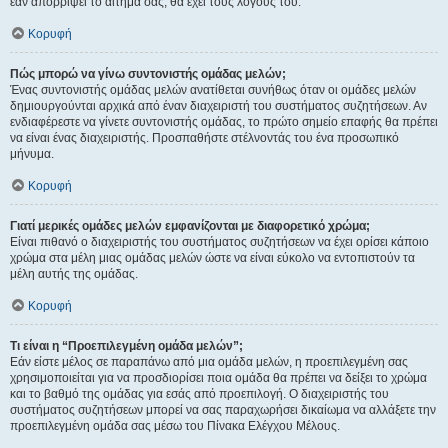
εάν απορρίψει το αίτημα σας, θα έχει τους λόγους του.
Κορυφή
Πώς μπορώ να γίνω συντονιστής ομάδας μελών;
Ένας συντονιστής ομάδας μελών ανατίθεται συνήθως όταν οι ομάδες μελών
δημιουργούνται αρχικά από έναν διαχειριστή του συστήματος συζητήσεων. Αν
ενδιαφέρεστε να γίνετε συντονιστής ομάδας, το πρώτο σημείο επαφής θα πρέπει
να είναι ένας διαχειριστής. Προσπαθήστε στέλνοντάς του ένα προσωπικό
μήνυμα.
Κορυφή
Γιατί μερικές ομάδες μελών εμφανίζονται με διαφορετικό χρώμα;
Είναι πιθανό ο διαχειριστής του συστήματος συζητήσεων να έχει ορίσει κάποιο
χρώμα στα μέλη μιας ομάδας μελών ώστε να είναι εύκολο να εντοπιστούν τα
μέλη αυτής της ομάδας.
Κορυφή
Τι είναι η “Προεπιλεγμένη ομάδα μελών”;
Εάν είστε μέλος σε παραπάνω από μια ομάδα μελών, η προεπιλεγμένη σας
χρησιμοποιείται για να προσδιορίσει ποια ομάδα θα πρέπει να δείξει το χρώμα
και το βαθμό της ομάδας για εσάς από προεπιλογή. Ο διαχειριστής του
συστήματος συζητήσεων μπορεί να σας παραχωρήσει δικαίωμα να αλλάξετε την
προεπιλεγμένη ομάδα σας μέσω του Πίνακα Ελέγχου Μέλους.