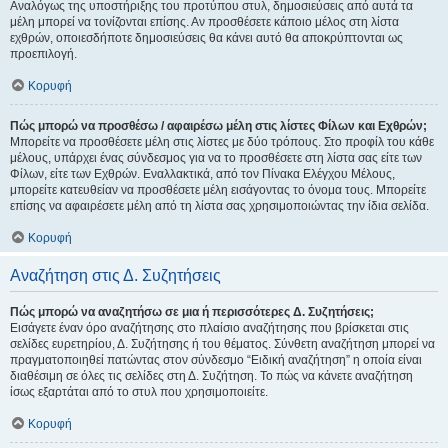
Αναλόγως της υποστήριξης του προτύπου στυλ, δημοσιεύσεις από αυτά τα
μέλη μπορεί να τονίζονται επίσης. Αν προσθέσετε κάποιο μέλος στη λίστα
εχθρών, οποιεσδήποτε δημοσιεύσεις θα κάνει αυτό θα αποκρύπτονται ως
προεπιλογή.
Κορυφή
Πώς μπορώ να προσθέσω / αφαιρέσω μέλη στις λίστες Φίλων και Εχθρών;
Μπορείτε να προσθέσετε μέλη στις λίστες με δύο τρόπους. Στο προφίλ του κάθε
μέλους, υπάρχει ένας σύνδεσμος για να το προσθέσετε στη λίστα σας είτε των
Φίλων, είτε των Εχθρών. Εναλλακτικά, από τον Πίνακα Ελέγχου Μέλους,
μπορείτε κατευθείαν να προσθέσετε μέλη εισάγοντας το όνομα τους. Μπορείτε
επίσης να αφαιρέσετε μέλη από τη λίστα σας χρησιμοποιώντας την ίδια σελίδα.
Κορυφή
Αναζήτηση στις Δ. Συζητήσεις
Πώς μπορώ να αναζητήσω σε μια ή περισσότερες Δ. Συζητήσεις;
Εισάγετε έναν όρο αναζήτησης στο πλαίσιο αναζήτησης που βρίσκεται στις
σελίδες ευρετηρίου, Δ. Συζήτησης ή του θέματος. Σύνθετη αναζήτηση μπορεί να
πραγματοποιηθεί πατώντας στον σύνδεσμο “Ειδική αναζήτηση” η οποία είναι
διαθέσιμη σε όλες τις σελίδες στη Δ. Συζήτηση. Το πώς να κάνετε αναζήτηση
ίσως εξαρτάται από το στυλ που χρησιμοποιείτε.
Κορυφή