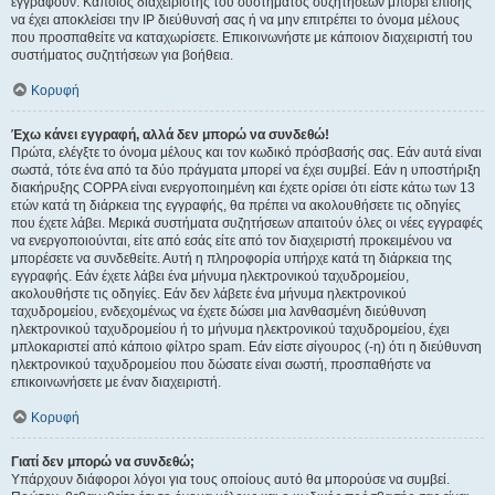
εγγραφούν. Κάποιος διαχειριστής του συστήματος συζητήσεων μπορεί επίσης
να έχει αποκλείσει την IP διεύθυνσή σας ή να μην επιτρέπει το όνομα μέλους
που προσπαθείτε να καταχωρίσετε. Επικοινωνήστε με κάποιον διαχειριστή του
συστήματος συζητήσεων για βοήθεια.
Κορυφή
Έχω κάνει εγγραφή, αλλά δεν μπορώ να συνδεθώ!
Πρώτα, ελέγξτε το όνομα μέλους και τον κωδικό πρόσβασής σας. Εάν αυτά είναι
σωστά, τότε ένα από τα δύο πράγματα μπορεί να έχει συμβεί. Εάν η υποστήριξη
διακήρυξης COPPA είναι ενεργοποιημένη και έχετε ορίσει ότι είστε κάτω των 13
ετών κατά τη διάρκεια της εγγραφής, θα πρέπει να ακολουθήσετε τις οδηγίες
που έχετε λάβει. Μερικά συστήματα συζητήσεων απαιτούν όλες οι νέες εγγραφές
να ενεργοποιούνται, είτε από εσάς είτε από τον διαχειριστή προκειμένου να
μπορέσετε να συνδεθείτε. Αυτή η πληροφορία υπήρχε κατά τη διάρκεια της
εγγραφής. Εάν έχετε λάβει ένα μήνυμα ηλεκτρονικού ταχυδρομείου,
ακολουθήστε τις οδηγίες. Εάν δεν λάβετε ένα μήνυμα ηλεκτρονικού
ταχυδρομείου, ενδεχομένως να έχετε δώσει μια λανθασμένη διεύθυνση
ηλεκτρονικού ταχυδρομείου ή το μήνυμα ηλεκτρονικού ταχυδρομείου, έχει
μπλοκαριστεί από κάποιο φίλτρο spam. Εάν είστε σίγουρος (-η) ότι η διεύθυνση
ηλεκτρονικού ταχυδρομείου που δώσατε είναι σωστή, προσπαθήστε να
επικοινωνήσετε με έναν διαχειριστή.
Κορυφή
Γιατί δεν μπορώ να συνδεθώ;
Υπάρχουν διάφοροι λόγοι για τους οποίους αυτό θα μπορούσε να συμβεί.