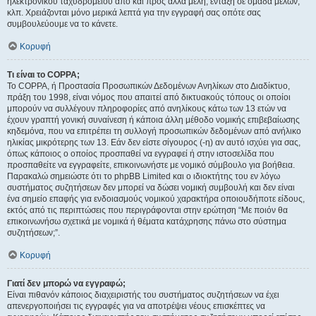
ηλεκτρονικού ταχυδρομείου από και προς άλλα μέλη, ένταξη σε ομάδα μελών,
κλπ. Χρειάζονται μόνο μερικά λεπτά για την εγγραφή σας οπότε σας
συμβουλεύουμε να το κάνετε.
Κορυφή
Τι είναι το COPPA;
Το COPPA, ή Προστασία Προσωπικών Δεδομένων Ανηλίκων στο Διαδίκτυο,
πράξη του 1998, είναι νόμος που απαιτεί από δικτυακούς τόπους οι οποίοι
μπορούν να συλλέγουν πληροφορίες από ανηλίκους κάτω των 13 ετών να
έχουν γραπτή γονική συναίνεση ή κάποια άλλη μέθοδο νομικής επιβεβαίωσης
κηδεμόνα, που να επιτρέπει τη συλλογή προσωπικών δεδομένων από ανήλικο
ηλικίας μικρότερης των 13. Εάν δεν είστε σίγουρος (-η) αν αυτό ισχύει για σας,
όπως κάποιος ο οποίος προσπαθεί να εγγραφεί ή στην ιστοσελίδα που
προσπαθείτε να εγγραφείτε, επικοινωνήστε με νομικό σύμβουλο για βοήθεια.
Παρακαλώ σημειώστε ότι το phpBB Limited και ο ιδιοκτήτης του εν λόγω
συστήματος συζητήσεων δεν μπορεί να δώσει νομική συμβουλή και δεν είναι
ένα σημείο επαφής για ενδοιασμούς νομικού χαρακτήρα οποιουδήποτε είδους,
εκτός από τις περιπτώσεις που περιγράφονται στην ερώτηση “Με ποιόν θα
επικοινωνήσω σχετικά με νομικά ή θέματα κατάχρησης πάνω στο σύστημα
συζητήσεων;”.
Κορυφή
Γιατί δεν μπορώ να εγγραφώ;
Είναι πιθανόν κάποιος διαχειριστής του συστήματος συζητήσεων να έχει
απενεργοποιήσει τις εγγραφές για να αποτρέψει νέους επισκέπτες να