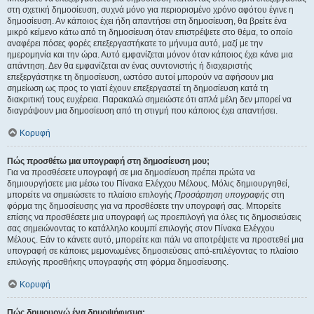
στη σχετική δημοσίευση, συχνά μόνο για περιορισμένο χρόνο αφότου έγινε η
δημοσίευση. Αν κάποιος έχει ήδη απαντήσει στη δημοσίευση, θα βρείτε ένα
μικρό κείμενο κάτω από τη δημοσίευση όταν επιστρέψετε στο θέμα, το οποίο
αναφέρει πόσες φορές επεξεργαστήκατε το μήνυμα αυτό, μαζί με την
ημερομηνία και την ώρα. Αυτό εμφανίζεται μόνον όταν κάποιος έχει κάνει μια
απάντηση. Δεν θα εμφανίζεται αν ένας συντονιστής ή διαχειριστής
επεξεργάστηκε τη δημοσίευση, ωστόσο αυτοί μπορούν να αφήσουν μια
σημείωση ως προς το γιατί έχουν επεξεργαστεί τη δημοσίευση κατά τη
διακριτική τους ευχέρεια. Παρακαλώ σημειώστε ότι απλά μέλη δεν μπορεί να
διαγράψουν μια δημοσίευση από τη στιγμή που κάποιος έχει απαντήσει.
Κορυφή
Πώς προσθέτω μια υπογραφή στη δημοσίευση μου;
Για να προσθέσετε υπογραφή σε μια δημοσίευση πρέπει πρώτα να
δημιουργήσετε μια μέσω του Πίνακα Ελέγχου Μέλους. Μόλις δημιουργηθεί,
μπορείτε να σημειώσετε το πλαίσιο επιλογής
Προσάρτηση υπογραφής
στη
φόρμα της δημοσίευσης για να προσθέσετε την υπογραφή σας. Μπορείτε
επίσης να προσθέσετε μια υπογραφή ως προεπιλογή για όλες τις δημοσιεύσεις
σας σημειώνοντας το κατάλληλο κουμπί επιλογής στον Πίνακα Ελέγχου
Μέλους. Εάν το κάνετε αυτό, μπορείτε και πάλι να αποτρέψετε να προστεθεί μια
υπογραφή σε κάποιες μεμονωμένες δημοσιεύσεις από-επιλέγοντας το πλαίσιο
επιλογής προσθήκης υπογραφής στη φόρμα δημοσίευσης.
Κορυφή
Πώς δημιουργώ ένα δημοψήφισμα;