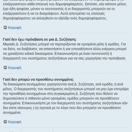
επεξεργαστούν κάθε επιλογή του δημοψηφίσματος. Ωστόσο, εάν κάποιο μέλος
έχει ήδη ψηφίσει, μόνον οι συντονιστές ή οι διαχειριστές μπορούν να το
επεξεργαστούν ή να το διαγράψουν. Αυτό αποτρέπει τις επιλογές
δημοψηφίσματος να αλλαχθούν εν εξελίξει ενός δημοψηφίσματος.
Κορυφή
Γιατί δεν έχω πρόσβαση σε μια Δ. Συζήτηση;
Μερικές Δ. Συζητήσεις μπορεί να περιορίζονται σε ορισμένα μέλη ή ομάδες. Για
να δείτε, να διαβάσετε, να απαντήσετε ή για οποιαδήποτε άλλη ενέργεια μπορεί
να χρειάζεστε ειδικά δικαιώματα. Επικοινωνήστε με έναν συντονιστή ή
διαχειριστή του συστήματος συζητήσεων για να σας χορηγήσει την πρόσβαση.
Κορυφή
Γιατί δεν μπορώ να προσθέσω συνημμένα;
Τα δικαιώματα συνημμένου χορηγούνται ανά Δ. Συζήτηση, ανά ομάδα, ή ανά
μέλος. Ο διαχειριστής του συστήματος συζητήσεων μπορεί να μην έχει επιτρέψει
την προσθήκη συνημμένων στη συγκεκριμένη Δ. Συζήτηση που θέλετε να
δημοσιεύσετε ή πιθανόν μόνο ορισμένες ομάδες μπορούν να προσθέτουν
συνημμένα. Επικοινωνήστε με τον διαχειριστή του συστήματος συζητήσεων εάν
δεν είστε σίγουρος (-η) σχετικά με το λόγο που δεν μπορείτε να προσθέσετε
συνημμένα.
Κορυφή