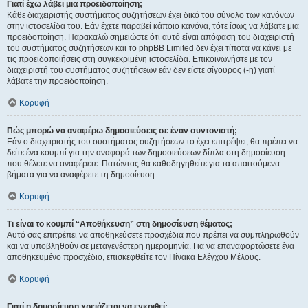
Γιατί έχω λάβει μια προειδοποίηση;
Κάθε διαχειριστής συστήματος συζητήσεων έχει δικό του σύνολο των κανόνων
στην ιστοσελίδα του. Εάν έχετε παραβεί κάποιο κανόνα, τότε ίσως να λάβατε μια
προειδοποίηση. Παρακαλώ σημειώστε ότι αυτό είναι απόφαση του διαχειριστή
του συστήματος συζητήσεων και το phpBB Limited δεν έχει τίποτα να κάνει με
τις προειδοποιήσεις στη συγκεκριμένη ιστοσελίδα. Επικοινωνήστε με τον
διαχειριστή του συστήματος συζητήσεων εάν δεν είστε σίγουρος (-η) γιατί
λάβατε την προειδοποίηση.
Κορυφή
Πώς μπορώ να αναφέρω δημοσιεύσεις σε έναν συντονιστή;
Εάν ο διαχειριστής του συστήματος συζητήσεων το έχει επιτρέψει, θα πρέπει να
δείτε ένα κουμπί για την αναφορά των δημοσιεύσεων δίπλα στη δημοσίευση
που θέλετε να αναφέρετε. Πατώντας θα καθοδηγηθείτε για τα απαιτούμενα
βήματα για να αναφέρετε τη δημοσίευση.
Κορυφή
Τι είναι το κουμπί “Αποθήκευση” στη δημοσίευση θέματος;
Αυτό σας επιτρέπει να αποθηκεύσετε προσχέδια που πρέπει να συμπληρωθούν
και να υποβληθούν σε μεταγενέστερη ημερομηνία. Για να επαναφορτώσετε ένα
αποθηκευμένο προσχέδιο, επισκεφθείτε τον Πίνακα Ελέγχου Μέλους.
Κορυφή
Γιατί η δημοσίευση χρειάζεται να εγκριθεί;