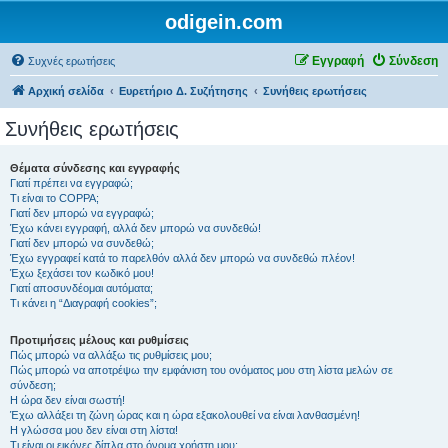
odigein.com
Εγγραφή
Σύνδεση
Συχνές ερωτήσεις
Αρχική σελίδα
Ευρετήριο Δ. Συζήτησης
Συνήθεις ερωτήσεις
Συνήθεις ερωτήσεις
Θέματα σύνδεσης και εγγραφής
Γιατί πρέπει να εγγραφώ;
Τι είναι το COPPA;
Γιατί δεν μπορώ να εγγραφώ;
Έχω κάνει εγγραφή, αλλά δεν μπορώ να συνδεθώ!
Γιατί δεν μπορώ να συνδεθώ;
Έχω εγγραφεί κατά το παρελθόν αλλά δεν μπορώ να συνδεθώ πλέον!
Έχω ξεχάσει τον κωδικό μου!
Γιατί αποσυνδέομαι αυτόματα;
Τι κάνει η “Διαγραφή cookies”;
Προτιμήσεις μέλους και ρυθμίσεις
Πώς μπορώ να αλλάξω τις ρυθμίσεις μου;
Πώς μπορώ να αποτρέψω την εμφάνιση του ονόματος μου στη λίστα μελών σε
σύνδεση;
Η ώρα δεν είναι σωστή!
Έχω αλλάξει τη ζώνη ώρας και η ώρα εξακολουθεί να είναι λανθασμένη!
Η γλώσσα μου δεν είναι στη λίστα!
Τι είναι οι εικόνες δίπλα στο όνομα χρήστη μου;