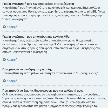
Γιατί η αναζήτησή μου δεν επιστρέφει αποτελέσματα;
Η αναζήτησή σας ήταν πιθανότατα πολύ ασαφής και περιελάμβανε πολλούς
κοινούς όρους που δεν έχουν καταχωρηθεί στο ευρετήριο από το phpBB. Γίνετε
πιο συγκεκριμένοι και χρησιμοποιήσετε τις επιλογές που είναι διαθέσιμες στην
“Ειδική αναζήτηση”.
Κορυφή
Γιατί η αναζήτηση μου επιστρέφει μια κενή σελίδα;
Η αναζήτησή σας επέστρεψε πολλά αποτελέσματα για να διαχειριστεί ο
διακομιστής ιστού. Χρησιμοποιήστε την “Ειδική αναζήτηση” και να είστε πιο
συγκεκριμένοι στους όρους που χρησιμοποιούνται και τις Δ. Συζητήσεις στις
οποίες θέλετε να γίνει η αναζήτηση.
Κορυφή
Πώς μπορώ να αναζητήσω για μέλη;
Επίσκεφθείτε τη λίστα μελών και πατήστε στον σύνδεσμο “Εύρεση μέλους”.
Κορυφή
Πώς μπορώ να βρω τις δημοσιεύσεις μου και τα θέματά μου;
Οι δημοσιεύσεις σας μπορούν να ανακτηθούν είτε πατώντας στον σύνδεσμο
“Εμφάνιση των δημοσιεύσεών σας” στον Πίνακα Ελέγχου Μέλους, είτε πατώντας
στον σύνδεσμο “Αναζήτηση δημοσιεύσεων μέλους” μέσω της σελίδας του
προφίλ σας ή πατώντας στο μενού “Γρήγορες συνδέσεις” στην κορυφή του