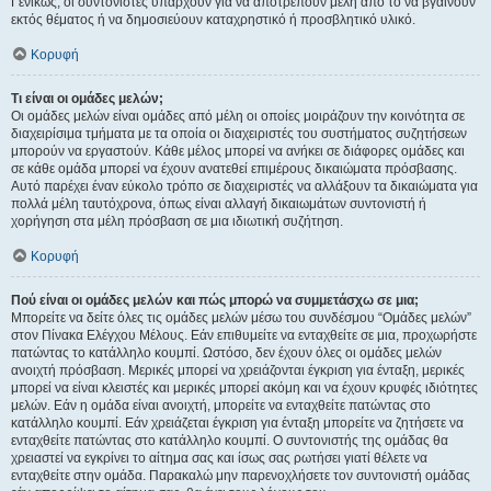
Γενικώς, οι συντονιστές υπάρχουν για να αποτρέπουν μέλη από το να βγαίνουν
εκτός θέματος ή να δημοσιεύουν καταχρηστικό ή προσβλητικό υλικό.
Κορυφή
Τι είναι οι ομάδες μελών;
Οι ομάδες μελών είναι ομάδες από μέλη οι οποίες μοιράζουν την κοινότητα σε
διαχειρίσιμα τμήματα με τα οποία οι διαχειριστές του συστήματος συζητήσεων
μπορούν να εργαστούν. Κάθε μέλος μπορεί να ανήκει σε διάφορες ομάδες και
σε κάθε ομάδα μπορεί να έχουν ανατεθεί επιμέρους δικαιώματα πρόσβασης.
Αυτό παρέχει έναν εύκολο τρόπο σε διαχειριστές να αλλάξουν τα δικαιώματα για
πολλά μέλη ταυτόχρονα, όπως είναι αλλαγή δικαιωμάτων συντονιστή ή
χορήγηση στα μέλη πρόσβαση σε μια ιδιωτική συζήτηση.
Κορυφή
Πού είναι οι ομάδες μελών και πώς μπορώ να συμμετάσχω σε μια;
Μπορείτε να δείτε όλες τις ομάδες μελών μέσω του συνδέσμου “Ομάδες μελών”
στον Πίνακα Ελέγχου Μέλους. Εάν επιθυμείτε να ενταχθείτε σε μια, προχωρήστε
πατώντας το κατάλληλο κουμπί. Ωστόσο, δεν έχουν όλες οι ομάδες μελών
ανοιχτή πρόσβαση. Μερικές μπορεί να χρειάζονται έγκριση για ένταξη, μερικές
μπορεί να είναι κλειστές και μερικές μπορεί ακόμη και να έχουν κρυφές ιδιότητες
μελών. Εάν η ομάδα είναι ανοιχτή, μπορείτε να ενταχθείτε πατώντας στο
κατάλληλο κουμπί. Εάν χρειάζεται έγκριση για ένταξη μπορείτε να ζητήσετε να
ενταχθείτε πατώντας στο κατάλληλο κουμπί. Ο συντονιστής της ομάδας θα
χρειαστεί να εγκρίνει το αίτημα σας και ίσως σας ρωτήσει γιατί θέλετε να
ενταχθείτε στην ομάδα. Παρακαλώ μην παρενοχλήσετε τον συντονιστή ομάδας