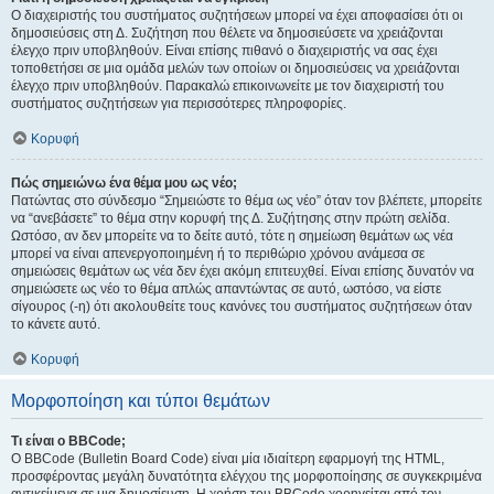
Ο διαχειριστής του συστήματος συζητήσεων μπορεί να έχει αποφασίσει ότι οι
δημοσιεύσεις στη Δ. Συζήτηση που θέλετε να δημοσιεύσετε να χρειάζονται
έλεγχο πριν υποβληθούν. Είναι επίσης πιθανό ο διαχειριστής να σας έχει
τοποθετήσει σε μια ομάδα μελών των οποίων οι δημοσιεύσεις να χρειάζονται
έλεγχο πριν υποβληθούν. Παρακαλώ επικοινωνείτε με τον διαχειριστή του
συστήματος συζητήσεων για περισσότερες πληροφορίες.
Κορυφή
Πώς σημειώνω ένα θέμα μου ως νέο;
Πατώντας στο σύνδεσμο “Σημειώστε το θέμα ως νέο” όταν τον βλέπετε, μπορείτε
να “ανεβάσετε” το θέμα στην κορυφή της Δ. Συζήτησης στην πρώτη σελίδα.
Ωστόσο, αν δεν μπορείτε να το δείτε αυτό, τότε η σημείωση θεμάτων ως νέα
μπορεί να είναι απενεργοποιημένη ή το περιθώριο χρόνου ανάμεσα σε
σημειώσεις θεμάτων ως νέα δεν έχει ακόμη επιτευχθεί. Είναι επίσης δυνατόν να
σημειώσετε ως νέο το θέμα απλώς απαντώντας σε αυτό, ωστόσο, να είστε
σίγουρος (-η) ότι ακολουθείτε τους κανόνες του συστήματος συζητήσεων όταν
το κάνετε αυτό.
Κορυφή
Μορφοποίηση και τύποι θεμάτων
Τι είναι ο BBCode;
Ο BBCode (Bulletin Board Code) είναι μία ιδιαίτερη εφαρμογή της HTML,
προσφέροντας μεγάλη δυνατότητα ελέγχου της μορφοποίησης σε συγκεκριμένα