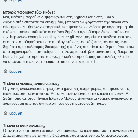
Κορυφή
Μπορώ να δημοσιεύω εικόνες;
Ναι, εικόνες μπορούν να εμφανίζονται στις δημοσιεύσεις σας. Εάν ο
διαχειριστής επιτρέπει τα συνημμένα, μπορείτε να φορτώσετε την εικόνα στο
σύστημα συζητήσεων. Διαφορετικά, θα πρέπει να συνδέσετε με παραπομπή μία
εικόνα η οποία αποθηκεύεται σε έναν δημόσια προσβάσιμο διακομιστή ιστού,
π.χ. http://www.example.com/my-picture.gif. Δεν μπορείτε να συνδέσετε εικόνες
οι οποίες αποθηκεύονται στο υπολογιστή σας τοπικά (εκτός εάν αυτός είναι
δημόσια προσπελάσιμος διακομιστής) ή εικόνες που είναι αποθηκευμένες πίσω
από μηχανισμούς πιστοποίησης, π.χ. λογαριασμοί ηλεκτρονικού ταχυδρομείου
hotmail ή yahoo, προστατευμένες με κωδικό πρόσβασης ιστοσελίδες, κλπ. Για
να εμφανιστεί η εικόνα χρησιμοποιήστε την ετικέτα [img].
Κορυφή
Τι είναι οι γενικές ανακοινώσεις;
Οι γενικές ανακοινώσεις περιέχουν σημαντικές πληροφορίες και πρέπει να τις
διαβάζετε όποτε είναι εφικτό. Αυτές θα εμφανίζονται στην κορυφή της κάθε Δ.
Συζήτησης και στον Πίνακα Ελέγχου Μέλους. Δικαιώματα γενικής ανακοίνωσης
χορηγούνται από τον διαχειριστή του συστήματος συζητήσεων.
Κορυφή
Τι είναι οι ανακοινώσεις;
Οι ανακοινώσεις συχνά περιέχουν σημαντικές πληροφορίες για τη συγκεκριμένη
Δ. Συζήτηση και πρέπει να τις διαβάσετε όποτε είναι εφικτό. Οι ανακοινώσεις