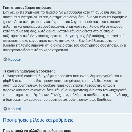
Γιατί αποσυνδέομαι αυτόματα;
Εάν δεν έχετε σημειώσει το πλαίσιο
Να με θυμάσαι
κατά τη σύνδεση σας, το
σύστημα συζητήσεων θα σας διατηρεί συνδεδεμένο μόνο για έναν καθορισμένο
χρόνο. Αυτό αποτρέπει την κατάχρηση του λογαριασμού σας από κάποιον
άλλο. Για να παραμείνετε συνδεδεμένοι, σημειώστε το πλαίσιο
Να με θυμάσαι
κατά τη σύνδεση σας. Αυτό δεν συνιστάται εάν συνδέεστε στο σύστημα
συζητήσεων από έναν κοινόχρηστο υπολογιστή, π.χ. βιβλιοθήκη, internet cafe,
πανεπιστημιακό εργαστήριο υπολογιστών, κλπ. Εάν δεν βλέπετε αυτό το
πλαίσιο επιλογής σημαίνει ότι ο διαχειριστής του συστήματος συζητήσεων έχει
απενεργοποιήσει αυτό το χαρακτηριστικό.
Κορυφή
Τι κάνει η “Διαγραφή cookies”;
Η “Διαγραφή cookies” διαγράφει τα cookies που έχουν δημιουργηθεί από το
phpBB τα οποία σας διατηρούν πιστοποιημένους και συνδεδεμένους στο
σύστημα συζητήσεων. Τα cookies παρέχουν επίσης λειτουργίες όπως η
παρακολούθηση αναγνωσμένων εάν είναι ενεργοποιημένη από τον διαχειριστή
του συστήματος συζητήσεων. Εάν έχετε προβλήματα σύνδεσης ή αποσύνδεσης,
η διαγραφή των cookies του συστήματος συζητήσεων ίσως βοηθήσει.
Κορυφή
Προτιμήσεις μέλους και ρυθμίσεις
Πώς μπορώ να αλλάξω τις ρυθμίσεις μου;