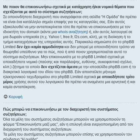
Με ποιον θα επικοινωνήσω σχετικά με κατάχρηση ή/και νομικά θέματα που
σχετίζονται με αυτό το σύστημα συζητήσεων;
Σε οποιονδήποτε διαχειριστή που αναγράφεται στη σελίδα “Η Ομάδα” θα πρέπει
να είναι ένα κατάλληλο σημείο επαφής για τις καταγγελίες σας. Εάν αυτός
εξακολουθεί να μην ανταποκρίνεται τότε θα πρέπει να επικοινωνήσετε με τον
ιδιοκτήτη του domain (κάντε μια
whois αναζήτηση
) ή, εάν αυτός λειτουργεί σε
μια δωρεάν υπηρεσία (π.χ. Yahoo !, free.fr, f2s.com, κλπ), με τη διοίκηση ή το
τμήμα καταχρήσεων της υπηρεσίας αυτής. Παρακαλώ σημειώστε ότι το phpBB
Limited
δεν έχει καμία αρμοδιότητα
και δεν μπορεί με οποιονδήποτε τρόπο να
θεωρηθεί υπεύθυνο για το πώς, πού ή από ποιον χρησιμοποιείται αυτό το
σύστημα συζητήσεων. Μην επικοινωνείτε με το phpBB Limited σχετικά με
οποιαδήποτε νομικό (παύσης και παράλειψης, ευθύνης, συκοφαντικό σχόλιο,
κλπ.) ζήτημα το οποίο
δεν σχετίζεται άμεσα
με την ιστοσελίδα phpBB.com ή το
διακριτικό λογισμικό του ιδίου του phpBB. Εάν αποστείλετε μήνυμα
ηλεκτρονικού ταχυδρομείου στο phpBB Limited σχετικά
με οποιοδήποτε τρίτο
μέρος
χρήσης αυτού του λογισμικού θα πρέπει να αναμένετε μια αρνητική ή και
καμία ανταπόκριση.
Κορυφή
Πώς μπορώ να επικοινωνήσω με τον διαχειριστή του συστήματος
συζητήσεων;
Όλα τα μέλη του συστήματος συζητήσεων μπορούν να χρησιμοποιούν τη
φόρμα “Επικοινωνήστε μαζί μας”, εάν η επιλογή είναι ενεργοποιημένη από τον
διαχειριστή του συστήματος συζητήσεων.
Τα μέλη του συστήματος συζητήσεων μπορούν επίσης να χρησιμοποιούν τον
σύνδεσμο “Η ομάδα”.