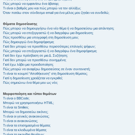
Πώς μπορώ να εμφανίσω ένα άβαταρ;
Τι είναι ο βαθμός μου και πώς μπορώ να τον αλλάξω;
Όταν πατάω στον σύνδεσμο email για ένα μέλος μου ζητάει να συνδεθώ;
Θέματα δημοσίευσης
Πώς μπορώ να δημιουργήσω ένα νέο θέμα ή να δημοσιεύσω μια απάντηση;
Πώς μπορώ να επεξεργαστώ ή να διαγράψω μια δημοσίευση;
Πώς προσθέτω μια υπογραφή στη δημοσίευση μου;
Πώς δημιουργώ ένα δημοψήφισμα;
Γιατί δεν μπορώ να προσθέσω περισσότερες επιλογές ψήφων;
Πώς μπορώ να επεξεργαστώ ή να διαγράψω ένα δημοψήφισμα;
Γιατί δεν έχω πρόσβαση σε μια Δ. Συζήτηση;
Γιατί δεν μπορώ να προσθέσω συνημμένα;
Γιατί έχω λάβει μια προειδοποίηση;
Πώς μπορώ να αναφέρω δημοσιεύσεις σε έναν συντονιστή;
Τι είναι το κουμπί “Αποθήκευση” στη δημοσίευση θέματος;
Γιατί η δημοσίευση χρειάζεται να εγκριθεί;
Πώς σημειώνω ένα θέμα μου ως νέο;
Μορφοποίηση και τύποι θεμάτων
Τι είναι ο BBCode;
Μπορώ να χρησιμοποιήσω HTML;
Τι είναι τα Smilies;
Μπορώ να δημοσιεύω εικόνες;
Τι είναι οι γενικές ανακοινώσεις;
Τι είναι οι ανακοινώσεις;
Τι είναι τα επισημασμένα θέματα;
Τι είναι τα κλειδωμένα θέματα;
Τι είναι τα εικονίδια θεμάτων;