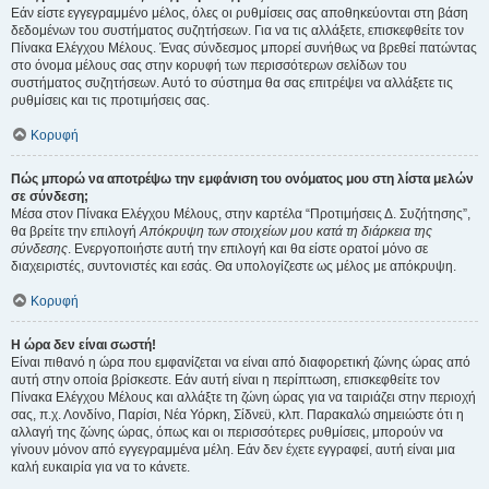
Εάν είστε εγγεγραμμένο μέλος, όλες οι ρυθμίσεις σας αποθηκεύονται στη βάση
δεδομένων του συστήματος συζητήσεων. Για να τις αλλάξετε, επισκεφθείτε τον
Πίνακα Ελέγχου Μέλους. Ένας σύνδεσμος μπορεί συνήθως να βρεθεί πατώντας
στο όνομα μέλους σας στην κορυφή των περισσότερων σελίδων του
συστήματος συζητήσεων. Αυτό το σύστημα θα σας επιτρέψει να αλλάξετε τις
ρυθμίσεις και τις προτιμήσεις σας.
Κορυφή
Πώς μπορώ να αποτρέψω την εμφάνιση του ονόματος μου στη λίστα μελών
σε σύνδεση;
Μέσα στον Πίνακα Ελέγχου Μέλους, στην καρτέλα “Προτιμήσεις Δ. Συζήτησης”,
θα βρείτε την επιλογή
Απόκρυψη των στοιχείων μου κατά τη διάρκεια της
σύνδεσης
. Ενεργοποιήστε αυτή την επιλογή και θα είστε ορατοί μόνο σε
διαχειριστές, συντονιστές και εσάς. Θα υπολογίζεστε ως μέλος με απόκρυψη.
Κορυφή
Η ώρα δεν είναι σωστή!
Είναι πιθανό η ώρα που εμφανίζεται να είναι από διαφορετική ζώνης ώρας από
αυτή στην οποία βρίσκεστε. Εάν αυτή είναι η περίπτωση, επισκεφθείτε τον
Πίνακα Ελέγχου Μέλους και αλλάξτε τη ζώνη ώρας για να ταιριάζει στην περιοχή
σας, π.χ. Λονδίνο, Παρίσι, Νέα Υόρκη, Σίδνεϋ, κλπ. Παρακαλώ σημειώστε ότι η
αλλαγή της ζώνης ώρας, όπως και οι περισσότερες ρυθμίσεις, μπορούν να
γίνουν μόνον από εγγεγραμμένα μέλη. Εάν δεν έχετε εγγραφεί, αυτή είναι μια
καλή ευκαιρία για να το κάνετε.