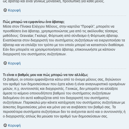
ως άβαταρ και είναι γενικώς μοναδική, προσωπική για κάθε μέλος.
Κορυφή
Πώς μπορώ να εμφανίσω ένα άβαταρ;
Μέσα στον Πίνακα Ελέγχου Μέλους, στην καρτέλα “Προφίλ”, μπορείτε να
προσθέσετε ένα άβαταρ, χρησιμοποιώντας μια από τις ακόλουθες τέσσερις
μεθόδους: Gravatar, Γκαλερί, Φόρτωση από σύνδεσμο ή Φόρτωση άβαταρ.
Εναπόκειται στον διαχειριστή του συστήματος συζητήσεων να ενεργοποιήσει τα
άβαταρ και να επιλέξει τον τρόπο με τον οποίο μπορεί να καταστούν διαθέσιμα.
Εάν δεν μπορείτε να χρησιμοποιήσετε άβαταρ, επικοινωνήστε με κάποιον
διαχειριστή του συστήματος συζητήσεων.
Κορυφή
Τι είναι ο βαθμός μου και πώς μπορώ να τον αλλάξω;
Οι βαθμοί, οι οποίοι εμφανίζονται κάτω από το όνομα μέλους σας, δηλώνουν
τον αριθμό των δημοσιεύσεων που έχετε κάνει ή είναι αναγνωριστικό ορισμένων
μελών, π.χ. συντονιστές και διαχειριστές. Γενικώς, δεν μπορείτε να αλλάξετε
άμεσα το κείμενο οποιουδήποτε βαθμού του συστήματος συζητήσεων
δεδομένου ότι αυτό καθορίζεται από τον διαχειριστή του συστήματος
συζητήσεων. Παρακαλώ μην κάνετε κατάχρηση του συστήματος συζητήσεων με
άσκοπες δημοσιεύσεις μόνο και μόνο για να ανεβάσετε τον βαθμό σας. Τα
περισσότερα συστήματα συζητήσεων δεν το ανέχονται αυτό και ο συντονιστής ή
ο διαχειριστής απλώς θα μειώσει τον αριθμό των δημοσιεύσεων σας.
Κορυφή