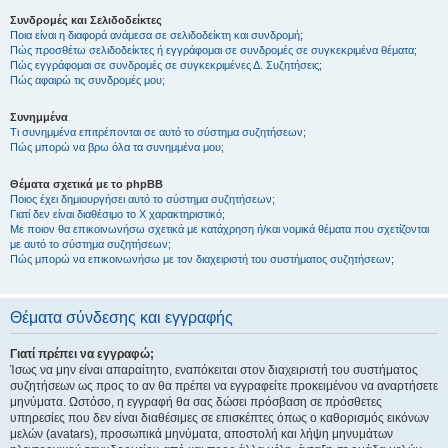
Συνδρομές και Σελιδοδείκτες
Ποια είναι η διαφορά ανάμεσα σε σελιδοδείκτη και συνδρομή;
Πώς προσθέτω σελιδοδείκτες ή εγγράφομαι σε συνδρομές σε συγκεκριμένα θέματα;
Πώς εγγράφομαι σε συνδρομές σε συγκεκριμένες Δ. Συζητήσεις;
Πώς αφαιρώ τις συνδρομές μου;
Συνημμένα
Τι συνημμένα επιτρέπονται σε αυτό το σύστημα συζητήσεων;
Πώς μπορώ να βρω όλα τα συνημμένα μου;
Θέματα σχετικά με το phpBB
Ποιος έχει δημιουργήσει αυτό το σύστημα συζητήσεων;
Γιατί δεν είναι διαθέσιμο το Χ χαρακτηριστικό;
Με ποιον θα επικοινωνήσω σχετικά με κατάχρηση ή/και νομικά θέματα που σχετίζονται
με αυτό το σύστημα συζητήσεων;
Πώς μπορώ να επικοινωνήσω με τον διαχειριστή του συστήματος συζητήσεων;
Θέματα σύνδεσης και εγγραφής
Γιατί πρέπει να εγγραφώ;
Ίσως να μην είναι απαραίτητο, εναπόκειται στον διαχειριστή του συστήματος
συζητήσεων ως προς το αν θα πρέπει να εγγραφείτε προκειμένου να αναρτήσετε
μηνύματα. Ωστόσο, η εγγραφή θα σας δώσει πρόσβαση σε πρόσθετες
υπηρεσίες που δεν είναι διαθέσιμες σε επισκέπτες όπως ο καθορισμός εικόνων
μελών (avatars), προσωπικά μηνύματα, αποστολή και λήψη μηνυμάτων