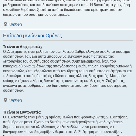
Τα εικονίδια θεμάτων είναι επιλεγμένες εικόνες από τον συγγραφέα σχετιζόμενες
με δημοσιεύσεις και υποδεικνύουν περιεχόμενό τους. Η δυνατότητα για χρήση
εικονιδίων θεμάτων εξαρτάται από τα δικαιώματα που ορίστηκαν από τον
διαχειριστή του συστήματος συζητήσεων.
Κορυφή
Επίπεδα μελών και Ομάδες
Τι είναι οι Διαχειριστές;
Οι Διαχειριστές είναι μέλη με τον υψηλότερο βαθμό ελέγχου σε όλο το σύστημα
συζητήσεων. Τα μέλη αυτά μπορούν να ελέγχουν όλες τις πτυχές της
λειτουργίας του συστήματος συζητήσεων, συμπεριλαμβανομένων του
καθορισμού δικαιωμάτων, της απαγόρευσης μελών, της δημιουργίας ομάδων ή
συντονιστών, κλπ., εξαρτώνται από τον ιδρυτή του συστήματος συζητήσεων και
τι δικαιώματα αυτός ή αυτή έχει δώσει στους άλλους διαχειριστές. Μπορούν
επίσης να έχουν πλήρεις δυνατότητες συντονιστή σε όλες τις Δ. Συζητήσεις,
ανάλογα με τις ρυθμίσεις που διατυπώνεται από τον ιδρυτή του συστήματος
συζητήσεων.
Κορυφή
Τι είναι οι Συντονιστές;
Οι Συντονιστές είναι μέλη (ή ομάδες μελών) που φροντίζουν τις Δ. Συζητήσεις
από μέρα σε μέρα. Έχουν το δικαίωμα να επεξεργάζονται ή να διαγράφουν
δημοσιεύσεις και να κλειδώνουν, να ξεκλειδώνουν, να μετακινούν, να
διαγράφουν και να διαχωρίζουν θέματα στη Δ. Συζήτηση που συντονίζουν.