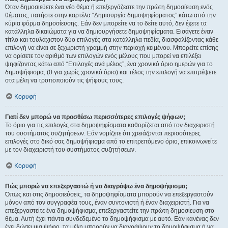
Όταν δημοσιεύετε ένα νέο θέμα ή επεξεργάζεστε την πρώτη δημοσίευση ενός
θέματος, πατήστε στην καρτέλα “Δημιουργία δημοψηφίσματος” κάτω από την
κύρια φόρμα δημοσίευσης. Εάν δεν μπορείτε να το δείτε αυτό, δεν έχετε τα
κατάλληλα δικαιώματα για να δημιουργήσετε δημοψηφίσματα. Εισάγετε έναν
τίτλο και τουλάχιστον δύο επιλογές στα κατάλληλα πεδία, διασφαλίζοντας κάθε
επιλογή να είναι σε ξεχωριστή γραμμή στην περιοχή κειμένου. Μπορείτε επίσης
να ορίσετε τον αριθμό των επιλογών ενός μέλους που μπορεί να επιλέξει
ψηφίζοντας κάτω από “Επιλογές ανά μέλος”, ένα χρονικό όριο ημερών για το
δημοψήφισμα, (0 για χωρίς χρονικό όριο) και τέλος την επιλογή να επιτρέψετε
στα μέλη να τροποποιούν τις ψήφους τους.
Κορυφή
Γιατί δεν μπορώ να προσθέσω περισσότερες επιλογές ψήφων;
Το όριο για τις επιλογές στα δημοψηφίσματα καθορίζεται από τον διαχειριστή
του συστήματος συζητήσεων. Εάν νομίζετε ότι χρειάζονται περισσότερες
επιλογές στο δικό σας δημοψήφισμα από το επιτρεπόμενο όριο, επικοινωνείτε
με τον διαχειριστή του συστήματος συζητήσεων.
Κορυφή
Πώς μπορώ να επεξεργαστώ ή να διαγράψω ένα δημοψήφισμα;
Όπως και στις δημοσιεύσεις, τα δημοψηφίσματα μπορούν να επεξεργαστούν
μόνον από τον συγγραφέα τους, έναν συντονιστή ή έναν διαχειριστή. Για να
επεξεργαστείτε ένα δημοψήφισμα, επεξεργαστείτε την πρώτη δημοσίευση στο
θέμα. Αυτή έχει πάντα συνδεδεμένο το δημοψήφισμα με αυτό. Εάν κανένας δεν
έχει δώσει μια ψήφο, τα μέλη μπορούν να διαγράψουν το δημοψήφισμα ή να