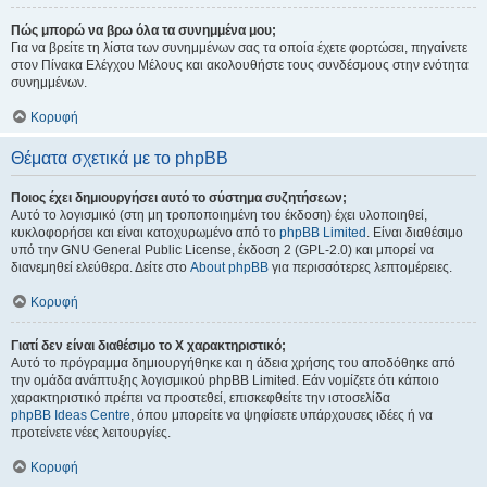
Πώς μπορώ να βρω όλα τα συνημμένα μου;
Για να βρείτε τη λίστα των συνημμένων σας τα οποία έχετε φορτώσει, πηγαίνετε
στον Πίνακα Ελέγχου Μέλους και ακολουθήστε τους συνδέσμους στην ενότητα
συνημμένων.
Κορυφή
Θέματα σχετικά με το phpBB
Ποιος έχει δημιουργήσει αυτό το σύστημα συζητήσεων;
Αυτό το λογισμικό (στη μη τροποποιημένη του έκδοση) έχει υλοποιηθεί,
κυκλοφορήσει και είναι κατοχυρωμένο από το
phpBB Limited
. Είναι διαθέσιμο
υπό την GNU General Public License, έκδοση 2 (GPL-2.0) και μπορεί να
διανεμηθεί ελεύθερα. Δείτε στο
About phpBB
για περισσότερες λεπτομέρειες.
Κορυφή
Γιατί δεν είναι διαθέσιμο το Χ χαρακτηριστικό;
Αυτό το πρόγραμμα δημιουργήθηκε και η άδεια χρήσης του αποδόθηκε από
την ομάδα ανάπτυξης λογισμικού phpBB Limited. Εάν νομίζετε ότι κάποιο
χαρακτηριστικό πρέπει να προστεθεί, επισκεφθείτε την ιστοσελίδα
phpBB Ideas Centre
, όπου μπορείτε να ψηφίσετε υπάρχουσες ιδέες ή να
προτείνετε νέες λειτουργίες.
Κορυφή