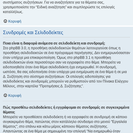
συστήματος συζητήσεων. Για να αναζητήσετε για τα θέματα σας,
χρησιμοποιείστε την “Ειδική αναζήτηση” και συμπληρώστε τις επιλογές
καταλλήλως.
Κορυφή
Συνδρομές και Σελιδοδείκτες
Ποια είναι η διαφορά ανάμεσα σε σελιδοδείκτη και συνδρομή;
Στο phpBB 3.0, η προσθήκη σελιδοδεικτών θεμάτων λειτουργούσε όπως η
προσθήκη σελιδοδεικτών σε ένα πρόγραμμα περιήγησης. Δεν ενημερωνόσασταν
όταν υπήρχε μια επικαιροποίηση. Όμως στο phpBB 3.1 η προσθήκη
σελιδοδεικτών είναι περισσότερο σαν να εγγραφείτε στο θέμα. Μπορείτε να
ειδοποιηθείτε όταν ένα θέμα σελιδοδείκτη έχει ενημερωθεί. Η συνδρομή,
ωστόσο, θα σας ειδοποιήσει όταν υπάρχει μια ενημέρωση σε ένα θέμα ή σε μια
Δ. Συζήτηση στο σύστημα συζητήσεων. Οι επιλογές ειδοποίησης για
σελιδοδείκτες και συνδρομές μπορούν να ρυθμιστούν από τον Πίνακα Ελέγχου
Μέλους, στην καρτέλα “Προτιμήσεις Δ. Συζήτησης”.
Κορυφή
Πώς προσθέτω σελιδοδείκτες ή εγγράφομαι σε συνδρομές σε συγκεκριμένα
θέματα;
Μπορείτε να προσθέσετε σελιδοδείκτη ή να εγγραφείτε σε συνδρομή σε κάποιο
συγκεκριμένο θέμα, πατώντας στον κατάλληλο σύνδεσμο στο μενού "Εργαλεία
θέματος", στο επάνω και κάτω μέρος κάποιου θέματος συζήτησης.
Απαντώντας σε ένα θέμα με σημειωμένη την επιλογή “Να ενημερωθώ όταν