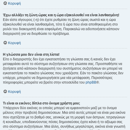
Κορυφή
Έχω αλλάξει τη ζώνη ώρας και η ώρα εξακολουθεί να είναι λανθασμένη!
Εάν είστε σίγουρος (-η) ότι έχετε ρυθμίσει τη ζώνη ώρας σωστά και η ώρα
εξακολουθεί να είναι λανθασμένη, τότε ή ώρα που είναι αποθηκευμένη στο
ρολόι του διακομιστή είναι εσφαλμένη. Παρακαλώ να ειδοποιήσετε κάποιον
διαχειριστή για να διορθώσει το πρόβλημα.
Κορυφή
Η γλώσσα μου δεν είναι στη λίστα!
Είτε ο διαχειριστής δεν έχει εγκαταστήσει τη γλώσσα σας ή κανείς δεν έχει
μεταφράσει αυτό το σύστημα συζητήσεων στη γλώσσα σας. Προσπαθήστε να
ζητήσετε από κάποιον διαχειριστή του συστήματος συζητήσεων αν μπορεί να
εγκαταστήσει το πακέτο γλώσσας που χρειάζεστε. Εάν το πακέτο γλώσσας δεν
υπάρχει, μπορείτε να δημιουργήσετε μια νέα μετάφραση. Περισσότερες
πληροφορίες μπορείτε να βρείτε στην ιστοσελίδα του
phpBB
®.
Κορυφή
Τι είναι οι εικόνες δίπλα στο όνομα χρήστη μου;
Υπάρχουν δύο εικόνες οι οποίες μπορεί να εμφανιστούν μαζί με το όνομα
μέλους στην προβολή δημοσιεύσεων. Μια από αυτές μπορεί να είναι μια εικόνα
που σχετίζεται με το βαθμό σας, γενικώς με τη μορφή των άστρων, τετραγώνων
ή κουκίδων, υποδεικνύοντας πόσες δημοσιεύσεις έχετε κάνει ή το αξίωμα σας
στο σύστημα συζητήσεων. Μια άλλη, συνήθως μεγαλύτερη, εικόνα είναι γνωστή