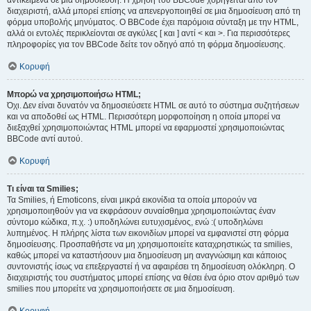
αντικείμενα σε μια δημοσίευση. Η χρήση του BBCode χορηγείται από τον
διαχειριστή, αλλά μπορεί επίσης να απενεργοποιηθεί σε μια δημοσίευση από τη
φόρμα υποβολής μηνύματος. Ο BBCode έχει παρόμοια σύνταξη με την HTML,
αλλά οι εντολές περικλείονται σε αγκύλες [ και ] αντί < και >. Για περισσότερες
πληροφορίες για τον BBCode δείτε τον οδηγό από τη φόρμα δημοσίευσης.
Κορυφή
Μπορώ να χρησιμοποιήσω HTML;
Όχι. Δεν είναι δυνατόν να δημοσιεύσετε HTML σε αυτό το σύστημα συζητήσεων
και να αποδοθεί ως HTML. Περισσότερη μορφοποίηση η οποία μπορεί να
διεξαχθεί χρησιμοποιώντας HTML μπορεί να εφαρμοστεί χρησιμοποιώντας
BBCode αντί αυτού.
Κορυφή
Τι είναι τα Smilies;
Τα Smilies, ή Emoticons, είναι μικρά εικονίδια τα οποία μπορούν να
χρησιμοποιηθούν για να εκφράσουν συναίσθημα χρησιμοποιώντας έναν
σύντομο κώδικα, π.χ. :) υποδηλώνει ευτυχισμένος, ενώ :( υποδηλώνει
λυπημένος. Η πλήρης λίστα των εικονιδίων μπορεί να εμφανιστεί στη φόρμα
δημοσίευσης. Προσπαθήστε να μη χρησιμοποιείτε καταχρηστικώς τα smilies,
καθώς μπορεί να καταστήσουν μια δημοσίευση μη αναγνώσιμη και κάποιος
συντονιστής ίσως να επεξεργαστεί ή να αφαιρέσει τη δημοσίευση ολόκληρη. Ο
διαχειριστής του συστήματος μπορεί επίσης να θέσει ένα όριο στον αριθμό των
smilies που μπορείτε να χρησιμοποιήσετε σε μια δημοσίευση.