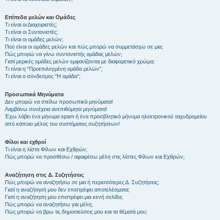
Επίπεδα μελών και Ομάδες
Τι είναι οι Διαχειριστές;
Τι είναι οι Συντονιστές;
Τι είναι οι ομάδες μελών;
Πού είναι οι ομάδες μελών και πώς μπορώ να συμμετάσχω σε μια;
Πώς μπορώ να γίνω συντονιστής ομάδας μελών;
Γιατί μερικές ομάδες μελών εμφανίζονται με διαφορετικό χρώμα;
Τι είναι η “Προεπιλεγμένη ομάδα μελών”;
Τι είναι ο σύνδεσμος "Η ομάδα”;
Προσωπικά Μηνύματα
Δεν μπορώ να στείλω προσωπικά μηνύματα!
Λαμβάνω συνέχεια ανεπιθύμητα μηνύματα!
Έχω λάβει ένα μήνυμα spam ή ένα προσβλητικό μήνυμα ηλεκτρονικού ταχυδρομείου
από κάποιο μέλος του συστήματος συζητήσεων!
Φίλοι και εχθροί
Τι είναι η λίστα Φίλων και Εχθρών;
Πώς μπορώ να προσθέσω / αφαιρέσω μέλη στις λίστες Φίλων και Εχθρών;
Αναζήτηση στις Δ. Συζητήσεις
Πώς μπορώ να αναζητήσω σε μια ή περισσότερες Δ. Συζητήσεις;
Γιατί η αναζήτησή μου δεν επιστρέφει αποτελέσματα;
Γιατί η αναζήτηση μου επιστρέφει μια κενή σελίδα;
Πώς μπορώ να αναζητήσω για μέλη;
Πώς μπορώ να βρω τις δημοσιεύσεις μου και τα θέματά μου;