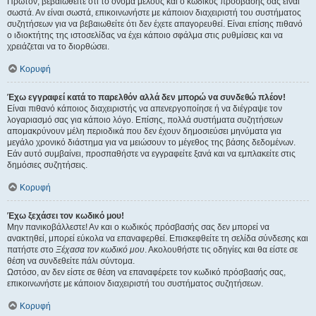
Πρώτον, βεβαιωθείτε ότι το όνομα μέλους και ο κωδικός πρόσβασής σας είναι
σωστά. Αν είναι σωστά, επικοινωνήστε με κάποιον διαχειριστή του συστήματος
συζητήσεων για να βεβαιωθείτε ότι δεν έχετε απαγορευθεί. Είναι επίσης πιθανό
ο ιδιοκτήτης της ιστοσελίδας να έχει κάποιο σφάλμα στις ρυθμίσεις και να
χρειάζεται να το διορθώσει.
Κορυφή
Έχω εγγραφεί κατά το παρελθόν αλλά δεν μπορώ να συνδεθώ πλέον!
Είναι πιθανό κάποιος διαχειριστής να απενεργοποίησε ή να διέγραψε τον
λογαριασμό σας για κάποιο λόγο. Επίσης, πολλά συστήματα συζητήσεων
απομακρύνουν μέλη περιοδικά που δεν έχουν δημοσιεύσει μηνύματα για
μεγάλο χρονικό διάστημα για να μειώσουν το μέγεθος της βάσης δεδομένων.
Εάν αυτό συμβαίνει, προσπαθήστε να εγγραφείτε ξανά και να εμπλακείτε στις
δημόσιες συζητήσεις.
Κορυφή
Έχω ξεχάσει τον κωδικό μου!
Μην πανικοβάλλεστε! Αν και ο κωδικός πρόσβασής σας δεν μπορεί να
ανακτηθεί, μπορεί εύκολα να επαναφερθεί. Επισκεφθείτε τη σελίδα σύνδεσης και
πατήστε στο
Ξέχασα τον κωδικό μου
. Ακολουθήστε τις οδηγίες και θα είστε σε
θέση να συνδεθείτε πάλι σύντομα.
Ωστόσο, αν δεν είστε σε θέση να επαναφέρετε τον κωδικό πρόσβασής σας,
επικοινωνήστε με κάποιον διαχειριστή του συστήματος συζητήσεων.
Κορυφή