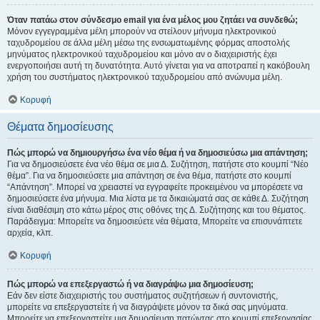
Όταν πατάω στον σύνδεσμο email για ένα μέλος μου ζητάει να συνδεθώ;
Μόνον εγγεγραμμένα μέλη μπορούν να στείλουν μήνυμα ηλεκτρονικού
ταχυδρομείου σε άλλα μέλη μέσω της ενσωματωμένης φόρμας αποστολής
μηνύματος ηλεκτρονικού ταχυδρομείου και μόνο αν ο διαχειριστής έχει
ενεργοποιήσει αυτή τη δυνατότητα. Αυτό γίνεται για να αποτραπεί η κακόβουλη
χρήση του συστήματος ηλεκτρονικού ταχυδρομείου από ανώνυμα μέλη.
Κορυφή
Θέματα δημοσίευσης
Πώς μπορώ να δημιουργήσω ένα νέο θέμα ή να δημοσιεύσω μια απάντηση;
Για να δημοσιεύσετε ένα νέο θέμα σε μια Δ. Συζήτηση, πατήστε στο κουμπί “Νέο
θέμα”. Για να δημοσιεύσετε μια απάντηση σε ένα θέμα, πατήστε στο κουμπί
“Απάντηση”. Μπορεί να χρειαστεί να εγγραφείτε προκειμένου να μπορέσετε να
δημοσιεύσετε ένα μήνυμα. Μια λίστα με τα δικαιώματά σας σε κάθε Δ. Συζήτηση
είναι διαθέσιμη στο κάτω μέρος στις οθόνες της Δ. Συζήτησης και του θέματος.
Παράδειγμα: Μπορείτε να δημοσιεύετε νέα θέματα, Μπορείτε να επισυνάπτετε
αρχεία, κλπ.
Κορυφή
Πώς μπορώ να επεξεργαστώ ή να διαγράψω μια δημοσίευση;
Εάν δεν είστε διαχειριστής του συστήματος συζητήσεων ή συντονιστής,
μπορείτε να επεξεργαστείτε ή να διαγράψετε μόνον τα δικά σας μηνύματα.
Μπορείτε να επεξεργαστείτε μια δημοσίευση πατώντας στο κουμπί επεξεργασίας