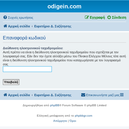
odigein.com
Εγγραφή
Σύνδεση
Συχνές ερωτήσεις
Αρχική σελίδα
Ευρετήριο Δ. Συζήτησης
Επαναφορά κωδικού
Διεύθυνση ηλεκτρονικού ταχυδρομείου:
Αυτή πρέπει να είναι η διεύθυνση ηλεκτρονικού ταχυδρομείου που σχετίζεται με τον
λογαριασμό σας. Εάν δεν την έχετε αλλάξει μέσω του Πίνακα Ελέγχου Μέλους τότε αυτή
είναι η διεύθυνση ηλεκτρονικού ταχυδρομείου που καταχωρήσατε με τον λογαριασμό
σας
Αρχική σελίδα
Ευρετήριο Δ. Συζήτησης
Επικοινωνήστε μαζί μας
Δημιουργήθηκε από
phpBB
® Forum Software © phpBB Limited
Ελληνική μετάφραση από το
phpbbgr.com
Απόρρητο
|
Όροι