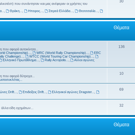
30
 αλκοτέστ) που συνάντησαν και μας ανέφεραν οι χρήστες του
...
,
Θράκη...
,
Ηπειρος...
,
Στερεά Ελλάδα...
,
Θεσσσαλία...
,
Θέματα
136
η που αφορά αυτοκίνητα...
rld Championship)...
,
WRC (World Rally Championship)...
,
ERC
lly Challenge)...
,
WTCC (World Touring Car Championship)...
,
Ελληνικό Πρωτάθλημα...
,
Rally Acropolis...
,
Αλλοι αγώνες
10
ση που αφορά δύτροχα...
μοτοσυκλέτας...
69
ώνες Drift...
,
Επιδείξεις Drift...
,
Ελληνικοί αγώνες Dragster...
,
32
 άλλα είδη οχημάτων...
Θέματα