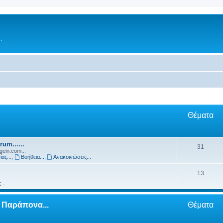
.
Θέματα
um......
31
igein.com...
ας...
,
Βοήθεια...
,
Ανακοινώσεις...
13
...
& Παράπονα...
Θέματα