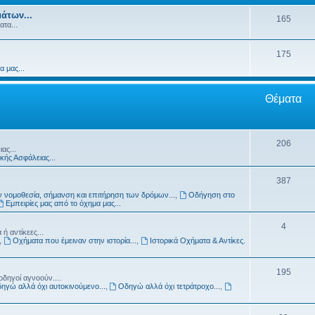
άτων...
165
τα...
175
 μας...
Θέματα
206
ας...
κής Ασφάλειας...
387
 νομοθεσία, σήμανση και επιτήρηση των δρόμων...
,
Οδήγηση στο
Εμπειρίες μας από το όχημα μας...
4
ή αντίκεες...
,
Οχήματα που έμειναν στην ιστορία...
,
Ιστορικά Οχήματα & Αντίκες.
195
οδηγοί αγνοούν....
ηγώ αλλά όχι αυτοκινούμενο...
,
Οδηγώ αλλά όχι τετράτροχο...
,