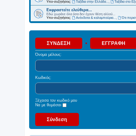
Υπο-συζητήσεις:
Ταξίδια στην Ελλάδα...
,
Ταξίδια στο Εξ
Εκφραστείτε ελεύθερα...
Εδώ χωράνε όλα όσα δεν έχουν θέση αλλού...
Υπο-συζητήσεις:
Ανέκδοτα & καλαμπούρια...
,
Ότι περισσ
•
ΣΎΝΔΕΣΗ
ΕΓΓΡΑΦΉ
Όνομα μέλους:
Κωδικός:
Ξέχασα τον κωδικό μου
Να με θυμάσαι