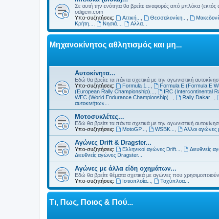
Σε αυτή την ενότητα θα βρείτε αναφορές από μπλόκα (εκτός
odigein.com
Υπο-συζητήσεις:
Αττική...
,
Θεσσαλονίκη...
,
Μακεδονία
Κρήτη...
,
Νησιά...
,
Αλλα...
Μηχανοκίνητος αθλητισμός και μη...
Αυτοκίνητα...
Εδώ θα βρείτε τα πάντα σχετικά με την αγωνιστική αυτοκίνησ
Υπο-συζητήσεις:
Formula 1...
,
Formula E (Formula E Wo
(European Rally Championship)...
,
IRC (Intercontinental Ra
WEC (World Endurance Championship)...
,
Rally Dakar...
,
αυτοκινήτων...
Μοτοσυκλέτες...
Εδώ θα βρείτε τα πάντα σχετικά με την αγωνιστική αυτοκίνη
Υπο-συζητήσεις:
MotoGP...
,
WSBK...
,
Αλλοι αγώνες 
Αγώνες Drift & Dragster...
Υπο-συζητήσεις:
Ελληνικοί αγώνες Drift...
,
Διευθνείς αγ
Διευθνείς αγώνες Dragster...
Αγώνες με άλλα είδη οχημάτων...
Εδώ θα βρείτε θέματα σχετικά με αγώνες που χρησιμοποιούν
Υπο-συζητήσεις:
Ιστιοπλοΐα...
,
Ταχύπλοα...
Τι, Πως, Ποιος & Πού...