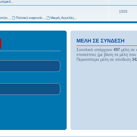
ωτερικό...
1555
εύει...
,
Πολιτικό καφενείο...
,
Μικρές Αγγελίες...
ΜΈΛΗ ΣΕ ΣΎΝΔΕΣΗ
Συνολικά υπάρχουν
497
μέλη σε 
επισκέπτες (με βάση τα μέλη που 
Περισσότερα μέλη σε σύνδεση
34