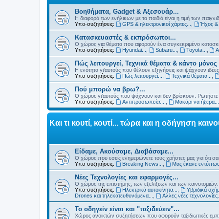
Βοηθήματα, Gadget & Αξεσουάρ...
Η διαφορά των ενήλικων με τα παιδιά είναι η τιμή των παιγνιδι
Υπο-συζητήσεις:
GPS & ηλεκτρονικοί χάρτες...
,
Ήχος & 
Κατασκευαστές & εκπρόσωποι...
Ο χώρος για θέματα που αφορούν ένα συγκεκριμένο κατασκε
Υπο-συζητήσεις:
Hyundai...
,
Subaru...
,
Toyota...
,
Α
Πώς λειτουργεί, Τεχνικά θέματα & κάντο μόνος 
Η ενότητα γι'αυτούς που θέλουν εξηγήσεις και ψάχνουν ιδέες.
Υπο-συζητήσεις:
Πώς λειτουργεί...
,
Τεχνικά θέματα...
,
Πού μπορώ να βρω?...
Ο χώρος γι'αυτούς που ψάχνουν και δεν βρίσκουν. Ρωτήστε κ
Υπο-συζητήσεις:
Αντιπροσωπείες...
,
Μακάρι να ήξερα...
Και τι κουτί, κουτί... τώρα και η οδήγηση καινο
Είδαμε, Ακούσαμε, Διαβάσαμε...
Ο χώρος που εσείς ενημερώνετε τους χρήστες μας για ότι σα
Υπο-συζητήσεις:
Breaking News...
,
Μας έκανε εντύπωσ
Νέες Τεχνολογίες και εφαρμογές...
Ο χώρος της επιστήμης, των εξελίξεων και των καινοτομιών..
Υπο-συζητήσεις:
Ηλεκτρικά αυτοκίνητα...
,
Υβριδικά οχήμ
Drones και τηλεκατευθυνόμενα...
,
Αλλες νέες τεχνολογίες.
Το οδηγείν είναι και "ταξιδεύειν"...
Χώρος ανοικτών συζητήσεων που αφορούν ταξιδιωτικές εμπει