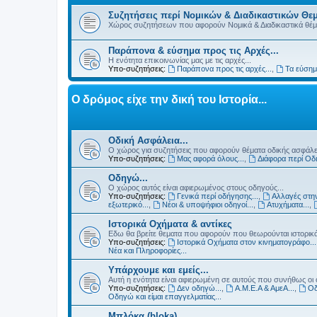
Συζητήσεις περί Νομικών & Διαδικαστικών Θεμ
Χώρος συζητήσεων που αφορούν Νομικά & Διαδικαστικά θέμα
Παράπονα & εύσημα προς τις Αρχές...
Η ενότητα επικοινωνίας μας με τις αρχές...
Υπο-συζητήσεις:
Παράπονα προς τις αρχές...
,
Τα εύσημα
Ο δρόμος είχε την δική του Ιστορία...
Οδική Ασφάλεια...
Ο χώρος για συζητήσεις που αφορούν θέματα οδικής ασφάλει
Υπο-συζητήσεις:
Μας αφορά όλους...
,
Διάφορα περί Οδι
Οδηγώ...
Ο χώρος αυτός είναι αφιερωμένος στους οδηγούς...
Υπο-συζητήσεις:
Γενικά περί οδήγησης...
,
Αλλαγές στην
εξωτερικό...
,
Νέοι & υποψήφιοι οδηγοί...
,
Ατυχήματα...
,
Ιστορικά Οχήματα & αντίκες
Εδω θα βρείτε θεματα που αφορούν που θεωρούνται ιστορικά 
Υπο-συζητήσεις:
Ιστορικά Οχήματα στον κινηματογράφο...
Νέα και Πληροφορίες...
Υπάρχουμε και εμείς...
Αυτή η ενότητα είναι αφιερωμένη σε αυτούς που συνήθως οι 
Υπο-συζητήσεις:
Δεν οδηγώ...
,
Α.Μ.Ε.Α & ΑμεΑ...
,
Οδ
Οδηγώ και είμαι επαγγελματίας...
Μπλόκα (bloka)...