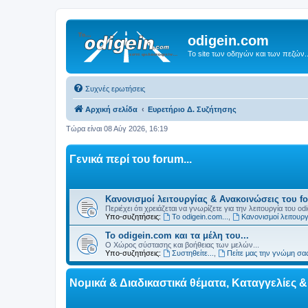
odigein.com
Το site των οδηγών και των πεζών..
Συχνές ερωτήσεις
Αρχική σελίδα
Ευρετήριο Δ. Συζήτησης
Τώρα είναι 08 Αύγ 2026, 16:19
Γενικά περί του forum...
Κανονισμοί λειτουργίας & Ανακοινώσεις του for
Περιέχει ότι χρειάζεται να γνωρίζετε για την λειτουργία του od
Υπο-συζητήσεις:
Το odigein.com...
,
Κανονισμοί λειτουργί
Το odigein.com και τα μέλη του...
Ο Χώρος σύστασης και βοήθειας των μελών...
Υπο-συζητήσεις:
Συστηθείτε...
,
Πείτε μας την γνώμη σας
Νομικά & Διαδικαστικά θέματα, Καταγγελίες 