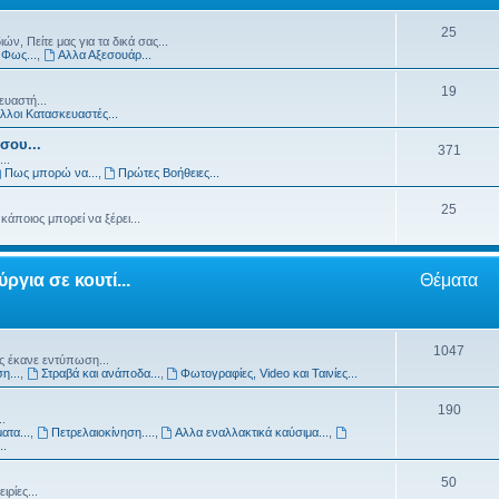
25
ών, Πείτε μας για τα δικά σας...
Φως...
,
Αλλα Αξεσουάρ...
19
υαστή...
λλοι Κατασκευαστές...
σου...
371
..
Πως μπορώ να...
,
Πρώτες Βοήθειες...
25
άποιος μπορεί να ξέρει...
ύργια σε κουτί...
Θέματα
1047
ς έκανε εντύπωση...
η...
,
Στραβά και ανάποδα...
,
Φωτογραφίες, Video και Ταινίες...
190
.
ατα...
,
Πετρελαιοκίνηση....
,
Αλλα εναλλακτικά καύσιμα...
,
..
50
ρίες...