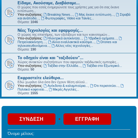
Είδαμε, Ακούσαμε, Διαβάσαμε...
Ο χώρος που εσείς ενημερώνετε τους χρήστες μας για ότι σας έκανε
εντύπωση...
Υπο-συζητήσεις:
Breaking News...
,
Μας έκανε εντύπωση...
,
Στραβά
και ανάποδα...
,
Φωτογραφίες, Video και Ταινίες...
Θέματα:
1046
Νέες Τεχνολογίες και εφαρμογές...
Ο χώρος της επιστήμης, των εξελίξεων και των καινοτομιών...
Υπο-συζητήσεις:
Ηλεκτρικά αυτοκίνητα...
,
Υβριδικά οχήματα...
,
Πετρελαιοκίνηση....
,
Αλλα εναλλακτικά καύσιμα...
,
Drones και
τηλεκατευθυνόμενα...
,
Αλλες νέες τεχνολογίες...
Θέματα:
190
Το οδηγείν είναι και "ταξιδεύειν"...
Χώρος ανοικτών συζητήσεων που αφορούν ταξιδιωτικές εμπειρίες...
Υπο-συζητήσεις:
Ταξίδια στην Ελλάδα...
,
Ταξίδια στο Εξωτερικό...
Θέματα:
50
Εκφραστείτε ελεύθερα...
Εδώ χωράνε όλα όσα δεν έχουν θέση αλλού...
Υπο-συζητήσεις:
Ανέκδοτα & καλαμπούρια...
,
Ότι περισσεύει...
,
Πολιτικό καφενείο...
,
Μικρές Αγγελίες...
Θέματα:
1555
•
ΣΎΝΔΕΣΗ
ΕΓΓΡΑΦΉ
Όνομα μέλους: