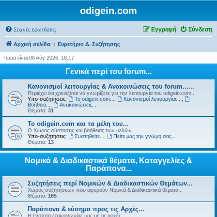
odigein.com
Εγγραφή
Σύνδεση
Συχνές ερωτήσεις
Αρχική σελίδα
Ευρετήριο Δ. Συζήτησης
Τώρα είναι 08 Αύγ 2026, 18:17
Γενικά περί του forum...
Κανονισμοί λειτουργίας & Ανακοινώσεις του forum......
Περιέχει ότι χρειάζεται να γνωρίζετε για την λειτουργία του odigein.com...
Υπο-συζητήσεις:
Το odigein.com...
,
Κανονισμοί λειτουργίας...
,
Βοήθεια...
,
Ανακοινώσεις...
Θέματα:
31
Το odigein.com και τα μέλη του...
Ο Χώρος σύστασης και βοήθειας των μελών...
Υπο-συζητήσεις:
Συστηθείτε...
,
Πείτε μας την γνώμη σας...
Θέματα:
13
Νομικά & Διαδικαστικά θέματα, Καταγγελίες &
Παράπονα...
Συζητήσεις περί Νομικών & Διαδικαστικών Θεμάτων...
Χώρος συζητήσεων που αφορούν Νομικά & Διαδικαστικά θέματα...
Θέματα:
165
Παράπονα & εύσημα προς τις Αρχές...
Η ενότητα επικοινωνίας μας με τις αρχές...