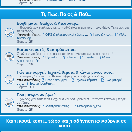
Θέματα:
32
Τι, Πως, Ποιος & Πού...
Βοηθήματα, Gadget & Αξεσουάρ...
Η διαφορά των ενήλικων με τα παιδιά είναι η τιμή των παιγνιδιών, Πείτε μας για
τα δικά σας...
Υπο-συζητήσεις:
GPS & ηλεκτρονικοί χάρτες...
,
Ήχος & Φως...
,
Αλλα
Αξεσουάρ...
Θέματα:
25
Κατασκευαστές & εκπρόσωποι...
Ο χώρος για θέματα που αφορούν ένα συγκεκριμένο κατασκευαστή...
Υπο-συζητήσεις:
Hyundai...
,
Subaru...
,
Toyota...
,
Αλλοι
Κατασκευαστές...
Θέματα:
19
Πώς λειτουργεί, Τεχνικά θέματα & κάντο μόνος σου...
Η ενότητα γι'αυτούς που θέλουν εξηγήσεις και ψάχνουν ιδέες...
Υπο-συζητήσεις:
Πώς λειτουργεί...
,
Τεχνικά θέματα...
,
Πως μπορώ
να...
,
Πρώτες Βοήθειες...
Θέματα:
371
Πού μπορώ να βρω?...
Ο χώρος γι'αυτούς που ψάχνουν και δεν βρίσκουν. Ρωτήστε κάποιος μπορεί
να ξέρει...
Υπο-συζητήσεις:
Αντιπροσωπείες...
,
Μακάρι να ήξερα...
Θέματα:
25
Και τι κουτί, κουτί... τώρα και η οδήγηση καινούργια σε
κουτί...