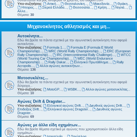
συνάντησαν και μας ανέφεραν οι χρήστες του odigein.com
Υπο-συζητήσεις:
Αττική...
,
Θεσσαλονίκη...
,
Μακεδονία...
,
Θράκη...
,
Ηπειρος...
,
Στερεά Ελλάδα...
,
Θεσσσαλία...
,
Κρήτη...
,
Νησιά...
,
Αλλα...
Θέματα:
30
Μηχανοκίνητος αθλητισμός και μη...
Αυτοκίνητα...
Εδώ θα βρείτε τα πάντα σχετικά με την αγωνιστική αυτοκίνηση που αφορά
αυτοκίνητα...
Υπο-συζητήσεις:
Formula 1...
,
Formula E (Formula E World
Championship)...
,
WRC (World Rally Championship)...
,
ERC (European
Rally Championship)...
,
IRC (Intercontinental Rally Challenge)...
,
WTCC
(World Touring Car Championship)...
,
WEC (World Endurance
Championship)...
,
Rally Dakar...
,
Ελληνικό Πρωτάθλημα...
,
Rally
Acropolis...
,
Αλλοι αγώνες αυτοκινήτων...
Θέματα:
136
Μοτοσυκλέτες...
Εδώ θα βρείτε τα πάντα σχετικά με την αγωνιστική αυτοκίνηση που αφορά
δύτροχα...
Υπο-συζητήσεις:
MotoGP...
,
WSBK...
,
Αλλοι αγώνες μοτοσυκλέτας...
Θέματα:
10
Αγώνες Drift & Dragster...
Υπο-συζητήσεις:
Ελληνικοί αγώνες Drift...
,
Διευθνείς αγώνες Drift...
,
Επιδείξεις Drift...
,
Ελληνικοί αγώνες Dragster...
,
Διευθνείς αγώνες
Dragster...
Θέματα:
69
Αγώνες με άλλα είδη οχημάτων...
Εδώ θα βρείτε θέματα σχετικά με αγώνες που χρησιμοποιούν άλλα είδη
οχημάτων...
Υπο-συζητήσεις:
Ιστιοπλοΐα...
,
Ταχύπλοα...