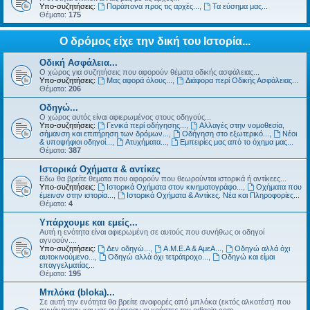
Υπο-συζητήσεις:
Παράπονα προς τις αρχές...
,
Τα εύσημα μας...
Θέματα:
175
Ο δρόμος είχε την δική του Ιστορία...
Οδική Ασφάλεια...
Ο χώρος για συζητήσεις που αφορούν θέματα οδικής ασφάλειας...
Υπο-συζητήσεις:
Μας αφορά όλους...
,
Διάφορα περί Οδικής Ασφάλειας...
Θέματα:
206
Οδηγώ...
Ο χώρος αυτός είναι αφιερωμένος στους οδηγούς...
Υπο-συζητήσεις:
Γενικά περί οδήγησης...
,
Αλλαγές στην νομοθεσία,
σήμανση και επιτήρηση των δρόμων...
,
Οδήγηση στο εξωτερικό...
,
Νέοι
& υποψήφιοι οδηγοί...
,
Ατυχήματα...
,
Εμπειρίες μας από το όχημα μας...
Θέματα:
387
Ιστορικά Οχήματα & αντίκες
Εδω θα βρείτε θεματα που αφορούν που θεωρούνται ιστορικά ή αντίκεες...
Υπο-συζητήσεις:
Ιστορικά Οχήματα στον κινηματογράφο...
,
Οχήματα που
έμειναν στην ιστορία...
,
Ιστορικά Οχήματα & Αντίκες. Νέα και Πληροφορίες...
Θέματα:
4
Υπάρχουμε και εμείς...
Αυτή η ενότητα είναι αφιερωμένη σε αυτούς που συνήθως οι οδηγοί
αγνοούν....
Υπο-συζητήσεις:
Δεν οδηγώ...
,
Α.Μ.Ε.Α & ΑμεΑ...
,
Οδηγώ αλλά όχι
αυτοκινούμενο...
,
Οδηγώ αλλά όχι τετράτροχο...
,
Οδηγώ και είμαι
επαγγελματίας...
Θέματα:
195
Μπλόκα (bloka)...
Σε αυτή την ενότητα θα βρείτε αναφορές από μπλόκα (εκτός αλκοτέστ) που