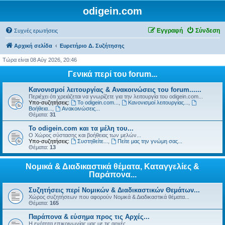
odigein.com
Εγγραφή
Σύνδεση
Συχνές ερωτήσεις
Αρχική σελίδα
Ευρετήριο Δ. Συζήτησης
Τώρα είναι 08 Αύγ 2026, 20:46
Γενικά περί του forum...
Κανονισμοί λειτουργίας & Ανακοινώσεις του forum......
Περιέχει ότι χρειάζεται να γνωρίζετε για την λειτουργία του odigein.com...
Υπο-συζητήσεις:
Το odigein.com...
,
Κανονισμοί λειτουργίας...
,
Βοήθεια...
,
Ανακοινώσεις...
Θέματα:
31
Το odigein.com και τα μέλη του...
Ο Χώρος σύστασης και βοήθειας των μελών...
Υπο-συζητήσεις:
Συστηθείτε...
,
Πείτε μας την γνώμη σας...
Θέματα:
13
Νομικά & Διαδικαστικά θέματα, Καταγγελίες &
Παράπονα...
Συζητήσεις περί Νομικών & Διαδικαστικών Θεμάτων...
Χώρος συζητήσεων που αφορούν Νομικά & Διαδικαστικά θέματα...
Θέματα:
165
Παράπονα & εύσημα προς τις Αρχές...
Η ενότητα επικοινωνίας μας με τις αρχές...