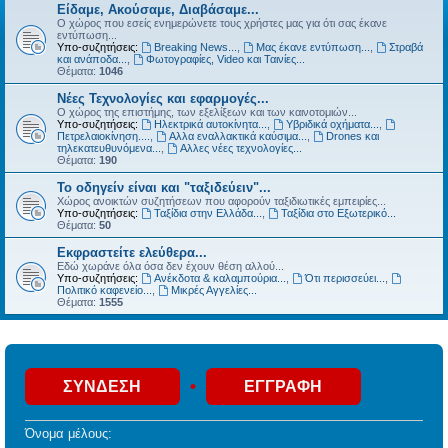
Είδαμε, Ακούσαμε, Διαβάσαμε...
Ο χώρος που εσείς ενημερώνετε τους χρήστες μας για ότι σας έκανε
εντύπωση...
Υπο-συζητήσεις:
Breaking News...
,
Μας έκανε εντύπωση...
,
Στραβά
και ανάποδα...
,
Φωτογραφίες, Video και Ταινίες...
Θέματα:
1046
Νέες Τεχνολογίες και εφαρμογές...
Ο χώρος της επιστήμης, των εξελίξεων και των καινοτομιών...
Υπο-συζητήσεις:
Ηλεκτρικά αυτοκίνητα...
,
Υβριδικά οχήματα...
,
Πετρελαιοκίνηση....
,
Αλλα εναλλακτικά καύσιμα...
,
Drones και
τηλεκατευθυνόμενα...
,
Αλλες νέες τεχνολογίες...
Θέματα:
190
Το οδηγείν είναι και "ταξιδεύειν"...
Χώρος ανοικτών συζητήσεων που αφορούν ταξιδιωτικές εμπειρίες...
Υπο-συζητήσεις:
Ταξίδια στην Ελλάδα...
,
Ταξίδια στο Εξωτερικό...
Θέματα:
50
Εκφραστείτε ελεύθερα...
Εδώ χωράνε όλα όσα δεν έχουν θέση αλλού...
Υπο-συζητήσεις:
Ανέκδοτα & καλαμπούρια...
,
Ότι περισσεύει...
,
Πολιτικό καφενείο...
,
Μικρές Αγγελίες...
Θέματα:
1555
•
ΣΎΝΔΕΣΗ
ΕΓΓΡΑΦΉ
Όνομα μέλους: