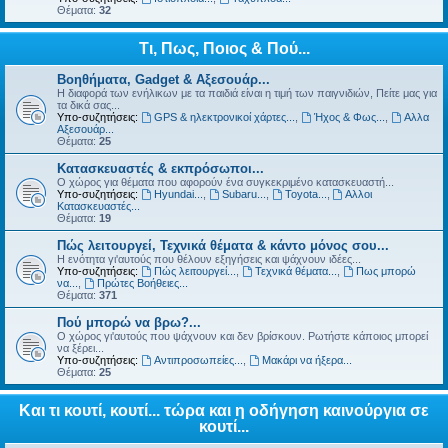
Θέματα:
32
Τι, Πως, Ποιος & Πού...
Βοηθήματα, Gadget & Αξεσουάρ...
Η διαφορά των ενήλικων με τα παιδιά είναι η τιμή των παιγνιδιών, Πείτε μας για
τα δικά σας...
Υπο-συζητήσεις:
GPS & ηλεκτρονικοί χάρτες...
,
Ήχος & Φως...
,
Αλλα
Αξεσουάρ...
Θέματα:
25
Κατασκευαστές & εκπρόσωποι...
Ο χώρος για θέματα που αφορούν ένα συγκεκριμένο κατασκευαστή...
Υπο-συζητήσεις:
Hyundai...
,
Subaru...
,
Toyota...
,
Αλλοι
Κατασκευαστές...
Θέματα:
19
Πώς λειτουργεί, Τεχνικά θέματα & κάντο μόνος σου...
Η ενότητα γι'αυτούς που θέλουν εξηγήσεις και ψάχνουν ιδέες...
Υπο-συζητήσεις:
Πώς λειτουργεί...
,
Τεχνικά θέματα...
,
Πως μπορώ
να...
,
Πρώτες Βοήθειες...
Θέματα:
371
Πού μπορώ να βρω?...
Ο χώρος γι'αυτούς που ψάχνουν και δεν βρίσκουν. Ρωτήστε κάποιος μπορεί
να ξέρει...
Υπο-συζητήσεις:
Αντιπροσωπείες...
,
Μακάρι να ήξερα...
Θέματα:
25
Και τι κουτί, κουτί... τώρα και η οδήγηση καινούργια σε
κουτί...