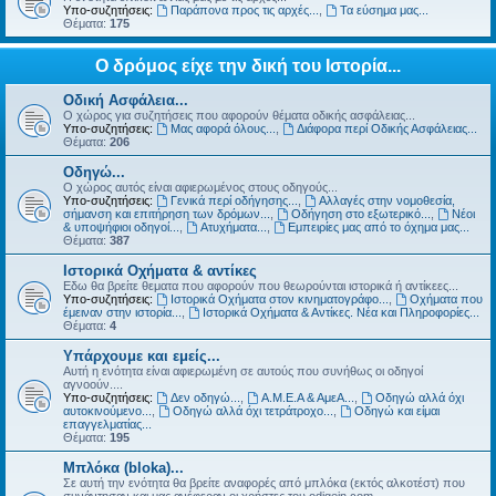
Υπο-συζητήσεις:
Παράπονα προς τις αρχές...
,
Τα εύσημα μας...
Θέματα:
175
Ο δρόμος είχε την δική του Ιστορία...
Οδική Ασφάλεια...
Ο χώρος για συζητήσεις που αφορούν θέματα οδικής ασφάλειας...
Υπο-συζητήσεις:
Μας αφορά όλους...
,
Διάφορα περί Οδικής Ασφάλειας...
Θέματα:
206
Οδηγώ...
Ο χώρος αυτός είναι αφιερωμένος στους οδηγούς...
Υπο-συζητήσεις:
Γενικά περί οδήγησης...
,
Αλλαγές στην νομοθεσία,
σήμανση και επιτήρηση των δρόμων...
,
Οδήγηση στο εξωτερικό...
,
Νέοι
& υποψήφιοι οδηγοί...
,
Ατυχήματα...
,
Εμπειρίες μας από το όχημα μας...
Θέματα:
387
Ιστορικά Οχήματα & αντίκες
Εδω θα βρείτε θεματα που αφορούν που θεωρούνται ιστορικά ή αντίκεες...
Υπο-συζητήσεις:
Ιστορικά Οχήματα στον κινηματογράφο...
,
Οχήματα που
έμειναν στην ιστορία...
,
Ιστορικά Οχήματα & Αντίκες. Νέα και Πληροφορίες...
Θέματα:
4
Υπάρχουμε και εμείς...
Αυτή η ενότητα είναι αφιερωμένη σε αυτούς που συνήθως οι οδηγοί
αγνοούν....
Υπο-συζητήσεις:
Δεν οδηγώ...
,
Α.Μ.Ε.Α & ΑμεΑ...
,
Οδηγώ αλλά όχι
αυτοκινούμενο...
,
Οδηγώ αλλά όχι τετράτροχο...
,
Οδηγώ και είμαι
επαγγελματίας...
Θέματα:
195
Μπλόκα (bloka)...
Σε αυτή την ενότητα θα βρείτε αναφορές από μπλόκα (εκτός αλκοτέστ) που