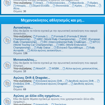
συνάντησαν και μας ανέφεραν οι χρήστες του odigein.com
Υπο-συζητήσεις:
Αττική...
,
Θεσσαλονίκη...
,
Μακεδονία...
,
Θράκη...
,
Ηπειρος...
,
Στερεά Ελλάδα...
,
Θεσσσαλία...
,
Κρήτη...
,
Νησιά...
,
Αλλα...
Θέματα:
30
Μηχανοκίνητος αθλητισμός και μη...
Αυτοκίνητα...
Εδώ θα βρείτε τα πάντα σχετικά με την αγωνιστική αυτοκίνηση που αφορά
αυτοκίνητα...
Υπο-συζητήσεις:
Formula 1...
,
Formula E (Formula E World
Championship)...
,
WRC (World Rally Championship)...
,
ERC (European
Rally Championship)...
,
IRC (Intercontinental Rally Challenge)...
,
WTCC
(World Touring Car Championship)...
,
WEC (World Endurance
Championship)...
,
Rally Dakar...
,
Ελληνικό Πρωτάθλημα...
,
Rally
Acropolis...
,
Αλλοι αγώνες αυτοκινήτων...
Θέματα:
136
Μοτοσυκλέτες...
Εδώ θα βρείτε τα πάντα σχετικά με την αγωνιστική αυτοκίνηση που αφορά
δύτροχα...
Υπο-συζητήσεις:
MotoGP...
,
WSBK...
,
Αλλοι αγώνες μοτοσυκλέτας...
Θέματα:
10
Αγώνες Drift & Dragster...
Υπο-συζητήσεις:
Ελληνικοί αγώνες Drift...
,
Διευθνείς αγώνες Drift...
,
Επιδείξεις Drift...
,
Ελληνικοί αγώνες Dragster...
,
Διευθνείς αγώνες
Dragster...
Θέματα:
69
Αγώνες με άλλα είδη οχημάτων...
Εδώ θα βρείτε θέματα σχετικά με αγώνες που χρησιμοποιούν άλλα είδη
οχημάτων...
Υπο-συζητήσεις:
Ιστιοπλοΐα...
,
Ταχύπλοα...