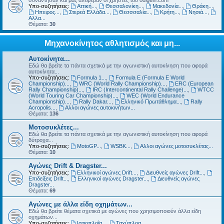
συνάντησαν και μας ανέφεραν οι χρήστες του odigein.com
Υπο-συζητήσεις:
Αττική...
,
Θεσσαλονίκη...
,
Μακεδονία...
,
Θράκη...
,
Ηπειρος...
,
Στερεά Ελλάδα...
,
Θεσσσαλία...
,
Κρήτη...
,
Νησιά...
,
Αλλα...
Θέματα:
30
Μηχανοκίνητος αθλητισμός και μη...
Αυτοκίνητα...
Εδώ θα βρείτε τα πάντα σχετικά με την αγωνιστική αυτοκίνηση που αφορά
αυτοκίνητα...
Υπο-συζητήσεις:
Formula 1...
,
Formula E (Formula E World
Championship)...
,
WRC (World Rally Championship)...
,
ERC (European
Rally Championship)...
,
IRC (Intercontinental Rally Challenge)...
,
WTCC
(World Touring Car Championship)...
,
WEC (World Endurance
Championship)...
,
Rally Dakar...
,
Ελληνικό Πρωτάθλημα...
,
Rally
Acropolis...
,
Αλλοι αγώνες αυτοκινήτων...
Θέματα:
136
Μοτοσυκλέτες...
Εδώ θα βρείτε τα πάντα σχετικά με την αγωνιστική αυτοκίνηση που αφορά
δύτροχα...
Υπο-συζητήσεις:
MotoGP...
,
WSBK...
,
Αλλοι αγώνες μοτοσυκλέτας...
Θέματα:
10
Αγώνες Drift & Dragster...
Υπο-συζητήσεις:
Ελληνικοί αγώνες Drift...
,
Διευθνείς αγώνες Drift...
,
Επιδείξεις Drift...
,
Ελληνικοί αγώνες Dragster...
,
Διευθνείς αγώνες
Dragster...
Θέματα:
69
Αγώνες με άλλα είδη οχημάτων...
Εδώ θα βρείτε θέματα σχετικά με αγώνες που χρησιμοποιούν άλλα είδη
οχημάτων...
Υπο-συζητήσεις:
Ιστιοπλοΐα...
,
Ταχύπλοα...