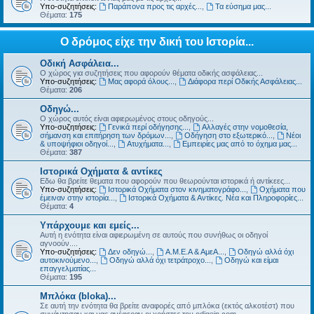
Υπο-συζητήσεις:
Παράπονα προς τις αρχές...
,
Τα εύσημα μας...
Θέματα:
175
Ο δρόμος είχε την δική του Ιστορία...
Οδική Ασφάλεια...
Ο χώρος για συζητήσεις που αφορούν θέματα οδικής ασφάλειας...
Υπο-συζητήσεις:
Μας αφορά όλους...
,
Διάφορα περί Οδικής Ασφάλειας...
Θέματα:
206
Οδηγώ...
Ο χώρος αυτός είναι αφιερωμένος στους οδηγούς...
Υπο-συζητήσεις:
Γενικά περί οδήγησης...
,
Αλλαγές στην νομοθεσία,
σήμανση και επιτήρηση των δρόμων...
,
Οδήγηση στο εξωτερικό...
,
Νέοι
& υποψήφιοι οδηγοί...
,
Ατυχήματα...
,
Εμπειρίες μας από το όχημα μας...
Θέματα:
387
Ιστορικά Οχήματα & αντίκες
Εδω θα βρείτε θεματα που αφορούν που θεωρούνται ιστορικά ή αντίκεες...
Υπο-συζητήσεις:
Ιστορικά Οχήματα στον κινηματογράφο...
,
Οχήματα που
έμειναν στην ιστορία...
,
Ιστορικά Οχήματα & Αντίκες. Νέα και Πληροφορίες...
Θέματα:
4
Υπάρχουμε και εμείς...
Αυτή η ενότητα είναι αφιερωμένη σε αυτούς που συνήθως οι οδηγοί
αγνοούν....
Υπο-συζητήσεις:
Δεν οδηγώ...
,
Α.Μ.Ε.Α & ΑμεΑ...
,
Οδηγώ αλλά όχι
αυτοκινούμενο...
,
Οδηγώ αλλά όχι τετράτροχο...
,
Οδηγώ και είμαι
επαγγελματίας...
Θέματα:
195
Μπλόκα (bloka)...
Σε αυτή την ενότητα θα βρείτε αναφορές από μπλόκα (εκτός αλκοτέστ) που