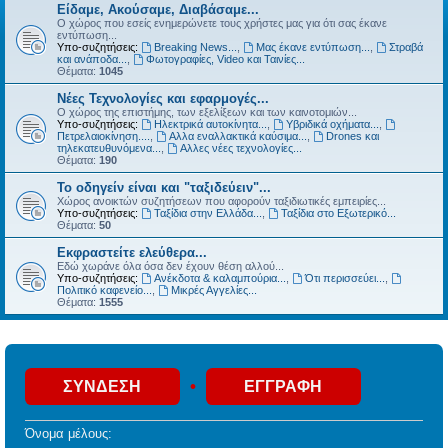
Είδαμε, Ακούσαμε, Διαβάσαμε...
Ο χώρος που εσείς ενημερώνετε τους χρήστες μας για ότι σας έκανε
εντύπωση...
Υπο-συζητήσεις:
Breaking News...
,
Μας έκανε εντύπωση...
,
Στραβά
και ανάποδα...
,
Φωτογραφίες, Video και Ταινίες...
Θέματα:
1045
Νέες Τεχνολογίες και εφαρμογές...
Ο χώρος της επιστήμης, των εξελίξεων και των καινοτομιών...
Υπο-συζητήσεις:
Ηλεκτρικά αυτοκίνητα...
,
Υβριδικά οχήματα...
,
Πετρελαιοκίνηση....
,
Αλλα εναλλακτικά καύσιμα...
,
Drones και
τηλεκατευθυνόμενα...
,
Αλλες νέες τεχνολογίες...
Θέματα:
190
Το οδηγείν είναι και "ταξιδεύειν"...
Χώρος ανοικτών συζητήσεων που αφορούν ταξιδιωτικές εμπειρίες...
Υπο-συζητήσεις:
Ταξίδια στην Ελλάδα...
,
Ταξίδια στο Εξωτερικό...
Θέματα:
50
Εκφραστείτε ελεύθερα...
Εδώ χωράνε όλα όσα δεν έχουν θέση αλλού...
Υπο-συζητήσεις:
Ανέκδοτα & καλαμπούρια...
,
Ότι περισσεύει...
,
Πολιτικό καφενείο...
,
Μικρές Αγγελίες...
Θέματα:
1555
•
ΣΎΝΔΕΣΗ
ΕΓΓΡΑΦΉ
Όνομα μέλους: