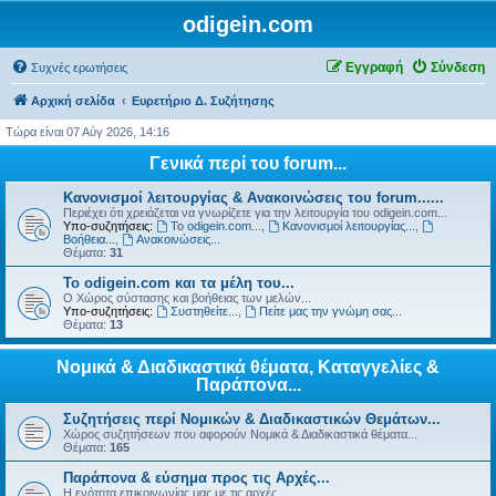
odigein.com
Εγγραφή
Σύνδεση
Συχνές ερωτήσεις
Αρχική σελίδα
Ευρετήριο Δ. Συζήτησης
Τώρα είναι 07 Αύγ 2026, 14:16
Γενικά περί του forum...
Κανονισμοί λειτουργίας & Ανακοινώσεις του forum......
Περιέχει ότι χρειάζεται να γνωρίζετε για την λειτουργία του odigein.com...
Υπο-συζητήσεις:
Το odigein.com...
,
Κανονισμοί λειτουργίας...
,
Βοήθεια...
,
Ανακοινώσεις...
Θέματα:
31
Το odigein.com και τα μέλη του...
Ο Χώρος σύστασης και βοήθειας των μελών...
Υπο-συζητήσεις:
Συστηθείτε...
,
Πείτε μας την γνώμη σας...
Θέματα:
13
Νομικά & Διαδικαστικά θέματα, Καταγγελίες &
Παράπονα...
Συζητήσεις περί Νομικών & Διαδικαστικών Θεμάτων...
Χώρος συζητήσεων που αφορούν Νομικά & Διαδικαστικά θέματα...
Θέματα:
165
Παράπονα & εύσημα προς τις Αρχές...
Η ενότητα επικοινωνίας μας με τις αρχές...