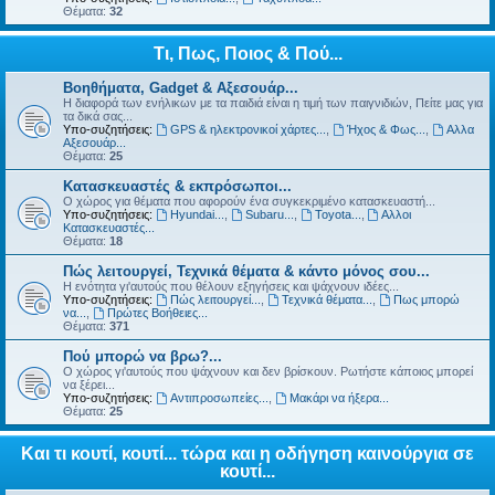
Θέματα:
32
Τι, Πως, Ποιος & Πού...
Βοηθήματα, Gadget & Αξεσουάρ...
Η διαφορά των ενήλικων με τα παιδιά είναι η τιμή των παιγνιδιών, Πείτε μας για
τα δικά σας...
Υπο-συζητήσεις:
GPS & ηλεκτρονικοί χάρτες...
,
Ήχος & Φως...
,
Αλλα
Αξεσουάρ...
Θέματα:
25
Κατασκευαστές & εκπρόσωποι...
Ο χώρος για θέματα που αφορούν ένα συγκεκριμένο κατασκευαστή...
Υπο-συζητήσεις:
Hyundai...
,
Subaru...
,
Toyota...
,
Αλλοι
Κατασκευαστές...
Θέματα:
18
Πώς λειτουργεί, Τεχνικά θέματα & κάντο μόνος σου...
Η ενότητα γι'αυτούς που θέλουν εξηγήσεις και ψάχνουν ιδέες...
Υπο-συζητήσεις:
Πώς λειτουργεί...
,
Τεχνικά θέματα...
,
Πως μπορώ
να...
,
Πρώτες Βοήθειες...
Θέματα:
371
Πού μπορώ να βρω?...
Ο χώρος γι'αυτούς που ψάχνουν και δεν βρίσκουν. Ρωτήστε κάποιος μπορεί
να ξέρει...
Υπο-συζητήσεις:
Αντιπροσωπείες...
,
Μακάρι να ήξερα...
Θέματα:
25
Και τι κουτί, κουτί... τώρα και η οδήγηση καινούργια σε
κουτί...