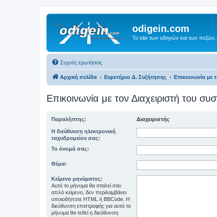
odigein.com
Το site των οδηγών και των πεζών..
Συχνές ερωτήσεις
Αρχική σελίδα
Ευρετήριο Δ. Συζήτησης
Επικοινωνία με 
Επικοινωνία με τον Διαχειριστή του σ
Παραλήπτης:
Διαχειριστής
Η διεύθυνση ηλεκτρονική
ταχυδρομείου σας:
Το όνομά σας:
Θέμα:
Κείμενο μηνύματος:
Αυτό το μήνυμα θα σταλεί σαν
απλό κείμενο, δεν περιλαμβάνει
οποιοδήποτε HTML ή BBCode. Η
διεύθυνση επιστροφής για αυτό το
μήνυμα θα τεθεί η διεύθυνση