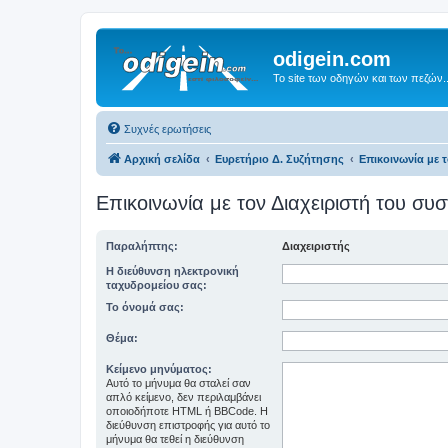
odigein.com
Το site των οδηγών και των πεζών..
Συχνές ερωτήσεις
Αρχική σελίδα
Ευρετήριο Δ. Συζήτησης
Επικοινωνία με 
Επικοινωνία με τον Διαχειριστή του σ
Παραλήπτης:
Διαχειριστής
Η διεύθυνση ηλεκτρονική
ταχυδρομείου σας:
Το όνομά σας:
Θέμα:
Κείμενο μηνύματος:
Αυτό το μήνυμα θα σταλεί σαν
απλό κείμενο, δεν περιλαμβάνει
οποιοδήποτε HTML ή BBCode. Η
διεύθυνση επιστροφής για αυτό το
μήνυμα θα τεθεί η διεύθυνση