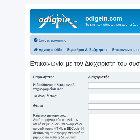
odigein.com
Το site των οδηγών και των πεζών..
Συχνές ερωτήσεις
Αρχική σελίδα
Ευρετήριο Δ. Συζήτησης
Επικοινωνία με 
Επικοινωνία με τον Διαχειριστή του σ
Παραλήπτης:
Διαχειριστής
Η διεύθυνση ηλεκτρονική
ταχυδρομείου σας:
Το όνομά σας:
Θέμα:
Κείμενο μηνύματος:
Αυτό το μήνυμα θα σταλεί σαν
απλό κείμενο, δεν περιλαμβάνει
οποιοδήποτε HTML ή BBCode. Η
διεύθυνση επιστροφής για αυτό το
μήνυμα θα τεθεί η διεύθυνση