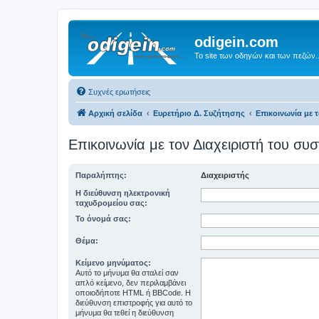
odigein.com
Το site των οδηγών και των πεζών..
Συχνές ερωτήσεις
Αρχική σελίδα
Ευρετήριο Δ. Συζήτησης
Επικοινωνία με 
Επικοινωνία με τον Διαχειριστή του σ
Παραλήπτης:
Διαχειριστής
Η διεύθυνση ηλεκτρονική
ταχυδρομείου σας:
Το όνομά σας:
Θέμα:
Κείμενο μηνύματος:
Αυτό το μήνυμα θα σταλεί σαν
απλό κείμενο, δεν περιλαμβάνει
οποιοδήποτε HTML ή BBCode. Η
διεύθυνση επιστροφής για αυτό το
μήνυμα θα τεθεί η διεύθυνση