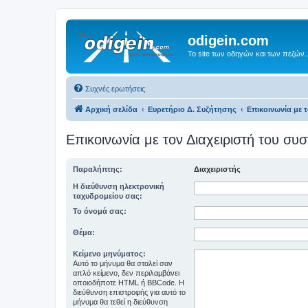
odigein.com
Το site των οδηγών και των πεζών..
Συχνές ερωτήσεις
Αρχική σελίδα
Ευρετήριο Δ. Συζήτησης
Επικοινωνία με 
Επικοινωνία με τον Διαχειριστή του σ
Παραλήπτης:
Διαχειριστής
Η διεύθυνση ηλεκτρονική
ταχυδρομείου σας:
Το όνομά σας:
Θέμα:
Κείμενο μηνύματος:
Αυτό το μήνυμα θα σταλεί σαν
απλό κείμενο, δεν περιλαμβάνει
οποιοδήποτε HTML ή BBCode. Η
διεύθυνση επιστροφής για αυτό το
μήνυμα θα τεθεί η διεύθυνση