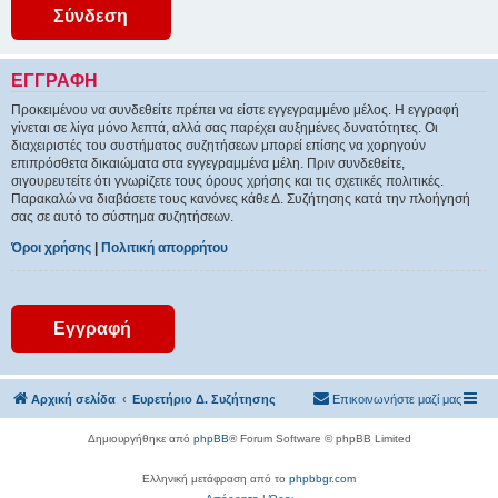
ΕΓΓΡΑΦΉ
Προκειμένου να συνδεθείτε πρέπει να είστε εγγεγραμμένο μέλος. Η εγγραφή
γίνεται σε λίγα μόνο λεπτά, αλλά σας παρέχει αυξημένες δυνατότητες. Οι
διαχειριστές του συστήματος συζητήσεων μπορεί επίσης να χορηγούν
επιπρόσθετα δικαιώματα στα εγγεγραμμένα μέλη. Πριν συνδεθείτε,
σιγουρευτείτε ότι γνωρίζετε τους όρους χρήσης και τις σχετικές πολιτικές.
Παρακαλώ να διαβάσετε τους κανόνες κάθε Δ. Συζήτησης κατά την πλοήγησή
σας σε αυτό το σύστημα συζητήσεων.
Όροι χρήσης
|
Πολιτική απορρήτου
Εγγραφή
Αρχική σελίδα
Ευρετήριο Δ. Συζήτησης
Επικοινωνήστε μαζί μας
Δημιουργήθηκε από
phpBB
® Forum Software © phpBB Limited
Ελληνική μετάφραση από το
phpbbgr.com