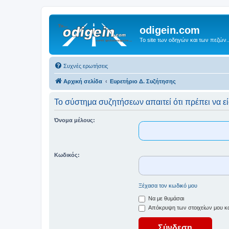
odigein.com
Το site των οδηγών και των πεζών..
Συχνές ερωτήσεις
Αρχική σελίδα
Ευρετήριο Δ. Συζήτησης
Το σύστημα συζητήσεων απαιτεί ότι πρέπει να εί
Όνομα μέλους:
Κωδικός:
Ξέχασα τον κωδικό μου
Να με θυμάσαι
Απόκρυψη των στοιχείων μου κατ