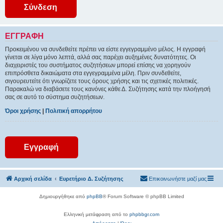
ΕΓΓΡΑΦΉ
Προκειμένου να συνδεθείτε πρέπει να είστε εγγεγραμμένο μέλος. Η εγγραφή
γίνεται σε λίγα μόνο λεπτά, αλλά σας παρέχει αυξημένες δυνατότητες. Οι
διαχειριστές του συστήματος συζητήσεων μπορεί επίσης να χορηγούν
επιπρόσθετα δικαιώματα στα εγγεγραμμένα μέλη. Πριν συνδεθείτε,
σιγουρευτείτε ότι γνωρίζετε τους όρους χρήσης και τις σχετικές πολιτικές.
Παρακαλώ να διαβάσετε τους κανόνες κάθε Δ. Συζήτησης κατά την πλοήγησή
σας σε αυτό το σύστημα συζητήσεων.
Όροι χρήσης
|
Πολιτική απορρήτου
Εγγραφή
Αρχική σελίδα
Ευρετήριο Δ. Συζήτησης
Επικοινωνήστε μαζί μας
Δημιουργήθηκε από
phpBB
® Forum Software © phpBB Limited
Ελληνική μετάφραση από το
phpbbgr.com