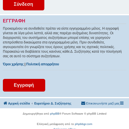
ΕΓΓΡΑΦΉ
Προκειμένου να συνδεθείτε πρέπει να είστε εγγεγραμμένο μέλος. Η εγγραφή
γίνεται σε λίγα μόνο λεπτά, αλλά σας παρέχει αυξημένες δυνατότητες. Οι
διαχειριστές του συστήματος συζητήσεων μπορεί επίσης να χορηγούν
επιπρόσθετα δικαιώματα στα εγγεγραμμένα μέλη. Πριν συνδεθείτε,
σιγουρευτείτε ότι γνωρίζετε τους όρους χρήσης και τις σχετικές πολιτικές.
Παρακαλώ να διαβάσετε τους κανόνες κάθε Δ. Συζήτησης κατά την πλοήγησή
σας σε αυτό το σύστημα συζητήσεων.
Όροι χρήσης
|
Πολιτική απορρήτου
Εγγραφή
Αρχική σελίδα
Ευρετήριο Δ. Συζήτησης
Επικοινωνήστε μαζί μας
Δημιουργήθηκε από
phpBB
® Forum Software © phpBB Limited
Ελληνική μετάφραση από το
phpbbgr.com