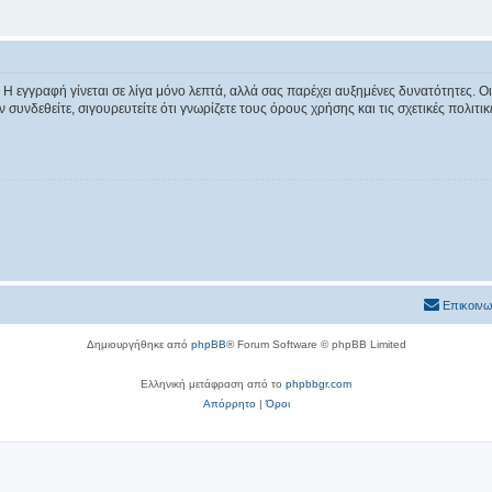
 Η εγγραφή γίνεται σε λίγα μόνο λεπτά, αλλά σας παρέχει αυξημένες δυνατότητες. 
συνδεθείτε, σιγουρευτείτε ότι γνωρίζετε τους όρους χρήσης και τις σχετικές πολιτ
Επικοινω
Δημιουργήθηκε από
phpBB
® Forum Software © phpBB Limited
Ελληνική μετάφραση από το
phpbbgr.com
Απόρρητο
|
Όροι