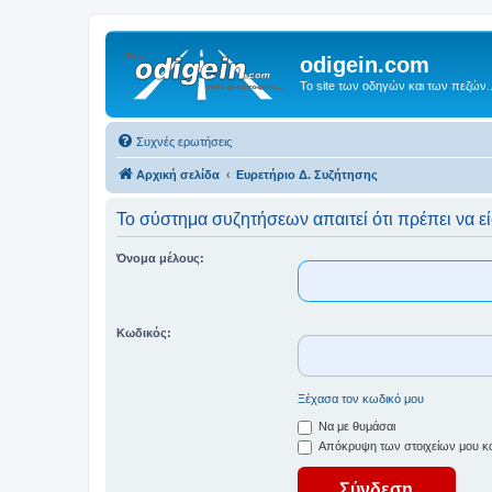
odigein.com
Το site των οδηγών και των πεζών..
Συχνές ερωτήσεις
Αρχική σελίδα
Ευρετήριο Δ. Συζήτησης
Το σύστημα συζητήσεων απαιτεί ότι πρέπει να εί
Όνομα μέλους:
Κωδικός:
Ξέχασα τον κωδικό μου
Να με θυμάσαι
Απόκρυψη των στοιχείων μου κατ