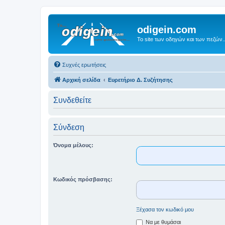
odigein.com
Το site των οδηγών και των πεζών..
Συχνές ερωτήσεις
Αρχική σελίδα
Ευρετήριο Δ. Συζήτησης
Συνδεθείτε
Σύνδεση
Όνομα μέλους:
Κωδικός πρόσβασης:
Ξέχασα τον κωδικό μου
Να με θυμάσαι