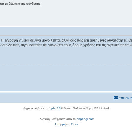
ά τη διάρκεια της σύνδεσης
 Η εγγραφή γίνεται σε λίγα μόνο λεπτά, αλλά σας παρέχει αυξημένες δυνατότητες. 
συνδεθείτε, σιγουρευτείτε ότι γνωρίζετε τους όρους χρήσης και τις σχετικές πολιτ
Επικοινω
Δημιουργήθηκε από
phpBB
® Forum Software © phpBB Limited
Ελληνική μετάφραση από το
phpbbgr.com
Απόρρητο
|
Όροι