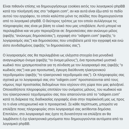
Είναι πιθανόν επίσης να δημιουργήσουμε cookies εκτός του λογισμικού phpBB
κατά την πλοήγησή σας στο “odigein.com”, αν και αυτά είναι έξω από το πεδίο
αυτού του εγγράφου, το οποίο καλύπτει μόνο τις σελίδες που δημιουργούνται
από το λογισμικό phpBB. Ο δεύτερος τρόπος με τον οποίο συλλέγουμε τις
πληροφορίες σας είναι με βάση το υλικό που μας υποβάλετε. Αυτό μπορεί να
περιλαμβάνει και να μην περιορίζεται σε: δημοσιεύσεις σαν ανώνυμο μέλος
(εφεξής “ανώνυμες δημοσιεύσεις”), εγγραφή στο “odigein.com” (εφεξής “ο
λογαριασμός σας”) και δημοσιεύσεις που υποβάλετε μετά την εγγραφή και ενώ
είστε συνδεδεμένος (εφεξής “οι δημοσιεύσεις σας”).
Ο λογαριασμός σας θα περιλαμβάνει ως ελάχιστα στοιχεία ένα μοναδικά
αναγνωρίσιμο όνομα (εφεξής “το όνομα μέλους”), ένα προσωπικό μυστικό
κωδικό που χρησιμοποιείται για τη σύνδεση με τον λογαριασμό σας (εφεξής “ο
κωδικός σας”) και μια προσωπική, έγκυρη διεύθυνση ηλεκτρονικού
ταχυδρομείου (εφεξής “το ηλεκτρονικό ταχυδρομείο σας”). Οι πληροφορίες σας
σχετικά με το λογαριασμό σας στο “odigein.com” προστατεύονται από τους
νόμους περί προστασίας δεδομένων που ισχύουν στη χώρα που μας φιλοξενεί.
Οποιεσδήποτε πληροφορίες επιπλέον του ονόματος μέλους, του κωδικού και
του ηλεκτρονικού ταχυδρομείου σας που απαιτούνται από το “odigein.com”
κατά τη διάρκεια της διαδικασίας εγγραφής είναι στην παρέκκλισή μας ως προς
το τι είναι υποχρεωτικό και τι προαιρετικό. Σε κάθε περίπτωση, μπορείτε να
επιλέξετε ποιες πληροφορίες στον λογαριασμό σας εκτίθενται δημόσια.
Επιπλέον, στο λογαριασμό σας έχετε τη δυνατότητα να επιλέξετε αν θα
λαμβάνετε ή όχι ηλεκτρονικά μηνύματα που δημιουργούνται αυτόματα από το
λογισμικό phpBB.