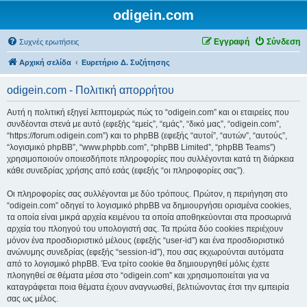
odigein.com
Εγγραφή
Σύνδεση
Συχνές ερωτήσεις
Αρχική σελίδα
Ευρετήριο Δ. Συζήτησης
odigein.com - Πολιτική απορρήτου
Αυτή η πολιτική εξηγεί λεπτομερώς πώς το “odigein.com” και οι εταιρείες που
συνδέονται στενά με αυτό (εφεξής “εμείς”, “εμάς”, “δικό μας”, “odigein.com”,
“https://forum.odigein.com”) και το phpBB (εφεξής “αυτοί”, “αυτών”, “αυτούς”,
“λογισμικό phpBB”, “www.phpbb.com”, “phpBB Limited”, “phpBB Teams”)
χρησιμοποιούν οποιεσδήποτε πληροφορίες που συλλέγονται κατά τη διάρκεια
κάθε συνεδρίας χρήσης από εσάς (εφεξής “οι πληροφορίες σας”).
Οι πληροφορίες σας συλλέγονται με δύο τρόπους. Πρώτον, η περιήγηση στο
“odigein.com” οδηγεί το λογισμικό phpBB να δημιουργήσει ορισμένα cookies,
τα οποία είναι μικρά αρχεία κειμένου τα οποία αποθηκεύονται στα προσωρινά
αρχεία του πλοηγού του υπολογιστή σας. Τα πρώτα δύο cookies περιέχουν
μόνον ένα προσδιοριστικό μέλους (εφεξής “user-id”) και ένα προσδιοριστικό
ανώνυμης συνεδρίας (εφεξής “session-id”), που σας εκχωρούνται αυτόματα
από το λογισμικό phpBB. Ένα τρίτο cookie θα δημιουργηθεί μόλις έχετε
πλοηγηθεί σε θέματα μέσα στο “odigein.com” και χρησιμοποιείται για να
καταγράφεται ποια θέματα έχουν αναγνωσθεί, βελτιώνοντας έτσι την εμπειρία
σας ως μέλος.