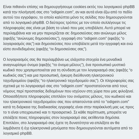
Είναι πιθανόν επίσης να δημιουργήσουμε cookies εκτός του λογισμικού phpBB
κατά την πλοήγησή σας στο “odigein.com”, αν και αυτά είναι έξω από το πεδίο
αυτού του εγγράφου, το οποίο καλύπτει μόνο τις σελίδες που δημιουργούνται
από το λογισμικό phpBB. Ο δεύτερος τρόπος με τον οποίο συλλέγουμε τις
πληροφορίες σας είναι με βάση το υλικό που μας υποβάλετε. Αυτό μπορεί να
περιλαμβάνει και να μην περιορίζεται σε: δημοσιεύσεις σαν ανώνυμο μέλος
(εφεξής “ανώνυμες δημοσιεύσεις”), εγγραφή στο “odigein.com” (εφεξής “ο
λογαριασμός σας”) και δημοσιεύσεις που υποβάλετε μετά την εγγραφή και ενώ
είστε συνδεδεμένος (εφεξής “οι δημοσιεύσεις σας”).
Ο λογαριασμός σας θα περιλαμβάνει ως ελάχιστα στοιχεία ένα μοναδικά
αναγνωρίσιμο όνομα (εφεξής “το όνομα μέλους”), ένα προσωπικό μυστικό
κωδικό που χρησιμοποιείται για τη σύνδεση με τον λογαριασμό σας (εφεξής “ο
κωδικός σας”) και μια προσωπική, έγκυρη διεύθυνση ηλεκτρονικού
ταχυδρομείου (εφεξής “το ηλεκτρονικό ταχυδρομείο σας”). Οι πληροφορίες σας
σχετικά με το λογαριασμό σας στο “odigein.com” προστατεύονται από τους
νόμους περί προστασίας δεδομένων που ισχύουν στη χώρα που μας φιλοξενεί.
Οποιεσδήποτε πληροφορίες επιπλέον του ονόματος μέλους, του κωδικού και
του ηλεκτρονικού ταχυδρομείου σας που απαιτούνται από το “odigein.com”
κατά τη διάρκεια της διαδικασίας εγγραφής είναι στην παρέκκλισή μας ως προς
το τι είναι υποχρεωτικό και τι προαιρετικό. Σε κάθε περίπτωση, μπορείτε να
επιλέξετε ποιες πληροφορίες στον λογαριασμό σας εκτίθενται δημόσια.
Επιπλέον, στο λογαριασμό σας έχετε τη δυνατότητα να επιλέξετε αν θα
λαμβάνετε ή όχι ηλεκτρονικά μηνύματα που δημιουργούνται αυτόματα από το
λογισμικό phpBB.