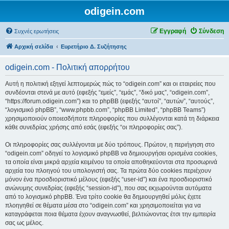
odigein.com
Εγγραφή
Σύνδεση
Συχνές ερωτήσεις
Αρχική σελίδα
Ευρετήριο Δ. Συζήτησης
odigein.com - Πολιτική απορρήτου
Αυτή η πολιτική εξηγεί λεπτομερώς πώς το “odigein.com” και οι εταιρείες που
συνδέονται στενά με αυτό (εφεξής “εμείς”, “εμάς”, “δικό μας”, “odigein.com”,
“https://forum.odigein.com”) και το phpBB (εφεξής “αυτοί”, “αυτών”, “αυτούς”,
“λογισμικό phpBB”, “www.phpbb.com”, “phpBB Limited”, “phpBB Teams”)
χρησιμοποιούν οποιεσδήποτε πληροφορίες που συλλέγονται κατά τη διάρκεια
κάθε συνεδρίας χρήσης από εσάς (εφεξής “οι πληροφορίες σας”).
Οι πληροφορίες σας συλλέγονται με δύο τρόπους. Πρώτον, η περιήγηση στο
“odigein.com” οδηγεί το λογισμικό phpBB να δημιουργήσει ορισμένα cookies,
τα οποία είναι μικρά αρχεία κειμένου τα οποία αποθηκεύονται στα προσωρινά
αρχεία του πλοηγού του υπολογιστή σας. Τα πρώτα δύο cookies περιέχουν
μόνον ένα προσδιοριστικό μέλους (εφεξής “user-id”) και ένα προσδιοριστικό
ανώνυμης συνεδρίας (εφεξής “session-id”), που σας εκχωρούνται αυτόματα
από το λογισμικό phpBB. Ένα τρίτο cookie θα δημιουργηθεί μόλις έχετε
πλοηγηθεί σε θέματα μέσα στο “odigein.com” και χρησιμοποιείται για να
καταγράφεται ποια θέματα έχουν αναγνωσθεί, βελτιώνοντας έτσι την εμπειρία
σας ως μέλος.