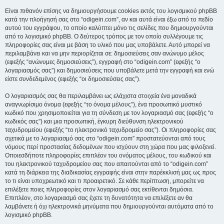
Είναι πιθανόν επίσης να δημιουργήσουμε cookies εκτός του λογισμικού phpBB
κατά την πλοήγησή σας στο “odigein.com”, αν και αυτά είναι έξω από το πεδίο
αυτού του εγγράφου, το οποίο καλύπτει μόνο τις σελίδες που δημιουργούνται
από το λογισμικό phpBB. Ο δεύτερος τρόπος με τον οποίο συλλέγουμε τις
πληροφορίες σας είναι με βάση το υλικό που μας υποβάλετε. Αυτό μπορεί να
περιλαμβάνει και να μην περιορίζεται σε: δημοσιεύσεις σαν ανώνυμο μέλος
(εφεξής “ανώνυμες δημοσιεύσεις”), εγγραφή στο “odigein.com” (εφεξής “ο
λογαριασμός σας”) και δημοσιεύσεις που υποβάλετε μετά την εγγραφή και ενώ
είστε συνδεδεμένος (εφεξής “οι δημοσιεύσεις σας”).
Ο λογαριασμός σας θα περιλαμβάνει ως ελάχιστα στοιχεία ένα μοναδικά
αναγνωρίσιμο όνομα (εφεξής “το όνομα μέλους”), ένα προσωπικό μυστικό
κωδικό που χρησιμοποιείται για τη σύνδεση με τον λογαριασμό σας (εφεξής “ο
κωδικός σας”) και μια προσωπική, έγκυρη διεύθυνση ηλεκτρονικού
ταχυδρομείου (εφεξής “το ηλεκτρονικό ταχυδρομείο σας”). Οι πληροφορίες σας
σχετικά με το λογαριασμό σας στο “odigein.com” προστατεύονται από τους
νόμους περί προστασίας δεδομένων που ισχύουν στη χώρα που μας φιλοξενεί.
Οποιεσδήποτε πληροφορίες επιπλέον του ονόματος μέλους, του κωδικού και
του ηλεκτρονικού ταχυδρομείου σας που απαιτούνται από το “odigein.com”
κατά τη διάρκεια της διαδικασίας εγγραφής είναι στην παρέκκλισή μας ως προς
το τι είναι υποχρεωτικό και τι προαιρετικό. Σε κάθε περίπτωση, μπορείτε να
επιλέξετε ποιες πληροφορίες στον λογαριασμό σας εκτίθενται δημόσια.
Επιπλέον, στο λογαριασμό σας έχετε τη δυνατότητα να επιλέξετε αν θα
λαμβάνετε ή όχι ηλεκτρονικά μηνύματα που δημιουργούνται αυτόματα από το
λογισμικό phpBB.