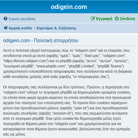
odigein.com
Εγγραφή
Σύνδεση
Συχνές ερωτήσεις
Αρχική σελίδα
Ευρετήριο Δ. Συζήτησης
odigein.com - Πολιτική απορρήτου
Αυτή η πολιτική εξηγεί λεπτομερώς πώς το “odigein.com” και οι εταιρείες που
συνδέονται στενά με αυτό (εφεξής “εμείς”, “εμάς”, “δικό μας”, “odigein.com”,
“https://forum.odigein.com”) και το phpBB (εφεξής “αυτοί”, “αυτών”, “αυτούς”,
“λογισμικό phpBB”, “www.phpbb.com”, “phpBB Limited”, “phpBB Teams”)
χρησιμοποιούν οποιεσδήποτε πληροφορίες που συλλέγονται κατά τη διάρκεια
κάθε συνεδρίας χρήσης από εσάς (εφεξής “οι πληροφορίες σας”).
Οι πληροφορίες σας συλλέγονται με δύο τρόπους. Πρώτον, η περιήγηση στο
“odigein.com” οδηγεί το λογισμικό phpBB να δημιουργήσει ορισμένα cookies,
τα οποία είναι μικρά αρχεία κειμένου τα οποία αποθηκεύονται στα προσωρινά
αρχεία του πλοηγού του υπολογιστή σας. Τα πρώτα δύο cookies περιέχουν
μόνον ένα προσδιοριστικό μέλους (εφεξής “user-id”) και ένα προσδιοριστικό
ανώνυμης συνεδρίας (εφεξής “session-id”), που σας εκχωρούνται αυτόματα
από το λογισμικό phpBB. Ένα τρίτο cookie θα δημιουργηθεί μόλις έχετε
πλοηγηθεί σε θέματα μέσα στο “odigein.com” και χρησιμοποιείται για να
καταγράφεται ποια θέματα έχουν αναγνωσθεί, βελτιώνοντας έτσι την εμπειρία
σας ως μέλος.