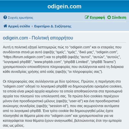
odigein.com
Εγγραφή
Σύνδεση
Συχνές ερωτήσεις
Αρχική σελίδα
Ευρετήριο Δ. Συζήτησης
odigein.com - Πολιτική απορρήτου
Αυτή η πολιτική εξηγεί λεπτομερώς πώς το “odigein.com” και οι εταιρείες που
συνδέονται στενά με αυτό (εφεξής “εμείς”, “εμάς”, “δικό μας”, “odigein.com”,
“https://forum.odigein.com”) και το phpBB (εφεξής “αυτοί”, “αυτών”, “αυτούς”,
“λογισμικό phpBB”, “www.phpbb.com”, “phpBB Limited”, “phpBB Teams”)
χρησιμοποιούν οποιεσδήποτε πληροφορίες που συλλέγονται κατά τη διάρκεια
κάθε συνεδρίας χρήσης από εσάς (εφεξής “οι πληροφορίες σας”).
Οι πληροφορίες σας συλλέγονται με δύο τρόπους. Πρώτον, η περιήγηση στο
“odigein.com” οδηγεί το λογισμικό phpBB να δημιουργήσει ορισμένα cookies,
τα οποία είναι μικρά αρχεία κειμένου τα οποία αποθηκεύονται στα προσωρινά
αρχεία του πλοηγού του υπολογιστή σας. Τα πρώτα δύο cookies περιέχουν
μόνον ένα προσδιοριστικό μέλους (εφεξής “user-id”) και ένα προσδιοριστικό
ανώνυμης συνεδρίας (εφεξής “session-id”), που σας εκχωρούνται αυτόματα
από το λογισμικό phpBB. Ένα τρίτο cookie θα δημιουργηθεί μόλις έχετε
πλοηγηθεί σε θέματα μέσα στο “odigein.com” και χρησιμοποιείται για να
καταγράφεται ποια θέματα έχουν αναγνωσθεί, βελτιώνοντας έτσι την εμπειρία
σας ως μέλος.