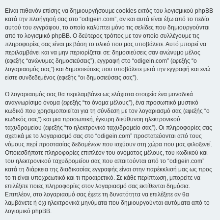
Είναι πιθανόν επίσης να δημιουργήσουμε cookies εκτός του λογισμικού phpBB
κατά την πλοήγησή σας στο “odigein.com”, αν και αυτά είναι έξω από το πεδίο
αυτού του εγγράφου, το οποίο καλύπτει μόνο τις σελίδες που δημιουργούνται
από το λογισμικό phpBB. Ο δεύτερος τρόπος με τον οποίο συλλέγουμε τις
πληροφορίες σας είναι με βάση το υλικό που μας υποβάλετε. Αυτό μπορεί να
περιλαμβάνει και να μην περιορίζεται σε: δημοσιεύσεις σαν ανώνυμο μέλος
(εφεξής “ανώνυμες δημοσιεύσεις”), εγγραφή στο “odigein.com” (εφεξής “ο
λογαριασμός σας”) και δημοσιεύσεις που υποβάλετε μετά την εγγραφή και ενώ
είστε συνδεδεμένος (εφεξής “οι δημοσιεύσεις σας”).
Ο λογαριασμός σας θα περιλαμβάνει ως ελάχιστα στοιχεία ένα μοναδικά
αναγνωρίσιμο όνομα (εφεξής “το όνομα μέλους”), ένα προσωπικό μυστικό
κωδικό που χρησιμοποιείται για τη σύνδεση με τον λογαριασμό σας (εφεξής “ο
κωδικός σας”) και μια προσωπική, έγκυρη διεύθυνση ηλεκτρονικού
ταχυδρομείου (εφεξής “το ηλεκτρονικό ταχυδρομείο σας”). Οι πληροφορίες σας
σχετικά με το λογαριασμό σας στο “odigein.com” προστατεύονται από τους
νόμους περί προστασίας δεδομένων που ισχύουν στη χώρα που μας φιλοξενεί.
Οποιεσδήποτε πληροφορίες επιπλέον του ονόματος μέλους, του κωδικού και
του ηλεκτρονικού ταχυδρομείου σας που απαιτούνται από το “odigein.com”
κατά τη διάρκεια της διαδικασίας εγγραφής είναι στην παρέκκλισή μας ως προς
το τι είναι υποχρεωτικό και τι προαιρετικό. Σε κάθε περίπτωση, μπορείτε να
επιλέξετε ποιες πληροφορίες στον λογαριασμό σας εκτίθενται δημόσια.
Επιπλέον, στο λογαριασμό σας έχετε τη δυνατότητα να επιλέξετε αν θα
λαμβάνετε ή όχι ηλεκτρονικά μηνύματα που δημιουργούνται αυτόματα από το
λογισμικό phpBB.