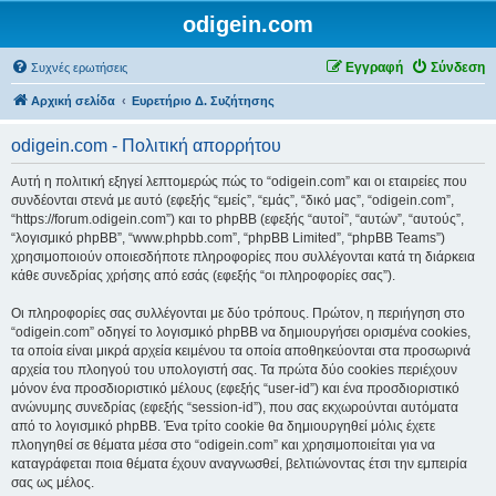
odigein.com
Εγγραφή
Σύνδεση
Συχνές ερωτήσεις
Αρχική σελίδα
Ευρετήριο Δ. Συζήτησης
odigein.com - Πολιτική απορρήτου
Αυτή η πολιτική εξηγεί λεπτομερώς πώς το “odigein.com” και οι εταιρείες που
συνδέονται στενά με αυτό (εφεξής “εμείς”, “εμάς”, “δικό μας”, “odigein.com”,
“https://forum.odigein.com”) και το phpBB (εφεξής “αυτοί”, “αυτών”, “αυτούς”,
“λογισμικό phpBB”, “www.phpbb.com”, “phpBB Limited”, “phpBB Teams”)
χρησιμοποιούν οποιεσδήποτε πληροφορίες που συλλέγονται κατά τη διάρκεια
κάθε συνεδρίας χρήσης από εσάς (εφεξής “οι πληροφορίες σας”).
Οι πληροφορίες σας συλλέγονται με δύο τρόπους. Πρώτον, η περιήγηση στο
“odigein.com” οδηγεί το λογισμικό phpBB να δημιουργήσει ορισμένα cookies,
τα οποία είναι μικρά αρχεία κειμένου τα οποία αποθηκεύονται στα προσωρινά
αρχεία του πλοηγού του υπολογιστή σας. Τα πρώτα δύο cookies περιέχουν
μόνον ένα προσδιοριστικό μέλους (εφεξής “user-id”) και ένα προσδιοριστικό
ανώνυμης συνεδρίας (εφεξής “session-id”), που σας εκχωρούνται αυτόματα
από το λογισμικό phpBB. Ένα τρίτο cookie θα δημιουργηθεί μόλις έχετε
πλοηγηθεί σε θέματα μέσα στο “odigein.com” και χρησιμοποιείται για να
καταγράφεται ποια θέματα έχουν αναγνωσθεί, βελτιώνοντας έτσι την εμπειρία
σας ως μέλος.