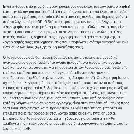
Είναι πιθανόν επίσης να δημιουργήσουμε cookies εκτός του λογισμικού phpBB
κατά την πλοήγησή σας στο “odigein.com”, αν και αυτά είναι έξω από το πεδίο
αυτού του εγγράφου, το οποίο καλύπτει μόνο τις σελίδες που δημιουργούνται
από το λογισμικό phpBB. Ο δεύτερος τρόπος με τον οποίο συλλέγουμε τις
πληροφορίες σας είναι με βάση το υλικό που μας υποβάλετε. Αυτό μπορεί να
περιλαμβάνει και να μην περιορίζεται σε: δημοσιεύσεις σαν ανώνυμο μέλος
(εφεξής “ανώνυμες δημοσιεύσεις”), εγγραφή στο “odigein.com” (εφεξής “ο
λογαριασμός σας”) και δημοσιεύσεις που υποβάλετε μετά την εγγραφή και ενώ
είστε συνδεδεμένος (εφεξής “οι δημοσιεύσεις σας”).
Ο λογαριασμός σας θα περιλαμβάνει ως ελάχιστα στοιχεία ένα μοναδικά
αναγνωρίσιμο όνομα (εφεξής “το όνομα μέλους”), ένα προσωπικό μυστικό
κωδικό που χρησιμοποιείται για τη σύνδεση με τον λογαριασμό σας (εφεξής “ο
κωδικός σας”) και μια προσωπική, έγκυρη διεύθυνση ηλεκτρονικού
ταχυδρομείου (εφεξής “το ηλεκτρονικό ταχυδρομείο σας”). Οι πληροφορίες σας
σχετικά με το λογαριασμό σας στο “odigein.com” προστατεύονται από τους
νόμους περί προστασίας δεδομένων που ισχύουν στη χώρα που μας φιλοξενεί.
Οποιεσδήποτε πληροφορίες επιπλέον του ονόματος μέλους, του κωδικού και
του ηλεκτρονικού ταχυδρομείου σας που απαιτούνται από το “odigein.com”
κατά τη διάρκεια της διαδικασίας εγγραφής είναι στην παρέκκλισή μας ως προς
το τι είναι υποχρεωτικό και τι προαιρετικό. Σε κάθε περίπτωση, μπορείτε να
επιλέξετε ποιες πληροφορίες στον λογαριασμό σας εκτίθενται δημόσια.
Επιπλέον, στο λογαριασμό σας έχετε τη δυνατότητα να επιλέξετε αν θα
λαμβάνετε ή όχι ηλεκτρονικά μηνύματα που δημιουργούνται αυτόματα από το
λογισμικό phpBB.