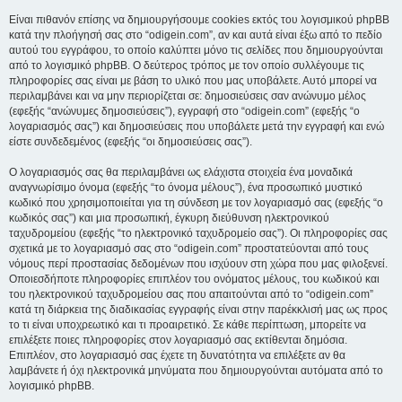
Είναι πιθανόν επίσης να δημιουργήσουμε cookies εκτός του λογισμικού phpBB
κατά την πλοήγησή σας στο “odigein.com”, αν και αυτά είναι έξω από το πεδίο
αυτού του εγγράφου, το οποίο καλύπτει μόνο τις σελίδες που δημιουργούνται
από το λογισμικό phpBB. Ο δεύτερος τρόπος με τον οποίο συλλέγουμε τις
πληροφορίες σας είναι με βάση το υλικό που μας υποβάλετε. Αυτό μπορεί να
περιλαμβάνει και να μην περιορίζεται σε: δημοσιεύσεις σαν ανώνυμο μέλος
(εφεξής “ανώνυμες δημοσιεύσεις”), εγγραφή στο “odigein.com” (εφεξής “ο
λογαριασμός σας”) και δημοσιεύσεις που υποβάλετε μετά την εγγραφή και ενώ
είστε συνδεδεμένος (εφεξής “οι δημοσιεύσεις σας”).
Ο λογαριασμός σας θα περιλαμβάνει ως ελάχιστα στοιχεία ένα μοναδικά
αναγνωρίσιμο όνομα (εφεξής “το όνομα μέλους”), ένα προσωπικό μυστικό
κωδικό που χρησιμοποιείται για τη σύνδεση με τον λογαριασμό σας (εφεξής “ο
κωδικός σας”) και μια προσωπική, έγκυρη διεύθυνση ηλεκτρονικού
ταχυδρομείου (εφεξής “το ηλεκτρονικό ταχυδρομείο σας”). Οι πληροφορίες σας
σχετικά με το λογαριασμό σας στο “odigein.com” προστατεύονται από τους
νόμους περί προστασίας δεδομένων που ισχύουν στη χώρα που μας φιλοξενεί.
Οποιεσδήποτε πληροφορίες επιπλέον του ονόματος μέλους, του κωδικού και
του ηλεκτρονικού ταχυδρομείου σας που απαιτούνται από το “odigein.com”
κατά τη διάρκεια της διαδικασίας εγγραφής είναι στην παρέκκλισή μας ως προς
το τι είναι υποχρεωτικό και τι προαιρετικό. Σε κάθε περίπτωση, μπορείτε να
επιλέξετε ποιες πληροφορίες στον λογαριασμό σας εκτίθενται δημόσια.
Επιπλέον, στο λογαριασμό σας έχετε τη δυνατότητα να επιλέξετε αν θα
λαμβάνετε ή όχι ηλεκτρονικά μηνύματα που δημιουργούνται αυτόματα από το
λογισμικό phpBB.