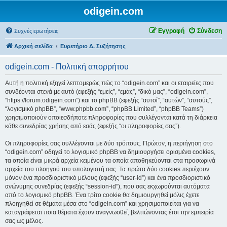
odigein.com
Εγγραφή
Σύνδεση
Συχνές ερωτήσεις
Αρχική σελίδα
Ευρετήριο Δ. Συζήτησης
odigein.com - Πολιτική απορρήτου
Αυτή η πολιτική εξηγεί λεπτομερώς πώς το “odigein.com” και οι εταιρείες που
συνδέονται στενά με αυτό (εφεξής “εμείς”, “εμάς”, “δικό μας”, “odigein.com”,
“https://forum.odigein.com”) και το phpBB (εφεξής “αυτοί”, “αυτών”, “αυτούς”,
“λογισμικό phpBB”, “www.phpbb.com”, “phpBB Limited”, “phpBB Teams”)
χρησιμοποιούν οποιεσδήποτε πληροφορίες που συλλέγονται κατά τη διάρκεια
κάθε συνεδρίας χρήσης από εσάς (εφεξής “οι πληροφορίες σας”).
Οι πληροφορίες σας συλλέγονται με δύο τρόπους. Πρώτον, η περιήγηση στο
“odigein.com” οδηγεί το λογισμικό phpBB να δημιουργήσει ορισμένα cookies,
τα οποία είναι μικρά αρχεία κειμένου τα οποία αποθηκεύονται στα προσωρινά
αρχεία του πλοηγού του υπολογιστή σας. Τα πρώτα δύο cookies περιέχουν
μόνον ένα προσδιοριστικό μέλους (εφεξής “user-id”) και ένα προσδιοριστικό
ανώνυμης συνεδρίας (εφεξής “session-id”), που σας εκχωρούνται αυτόματα
από το λογισμικό phpBB. Ένα τρίτο cookie θα δημιουργηθεί μόλις έχετε
πλοηγηθεί σε θέματα μέσα στο “odigein.com” και χρησιμοποιείται για να
καταγράφεται ποια θέματα έχουν αναγνωσθεί, βελτιώνοντας έτσι την εμπειρία
σας ως μέλος.