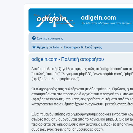
odigein.com
Το site των οδηγών και των πεζών..
Συχνές ερωτήσεις
Αρχική σελίδα
Ευρετήριο Δ. Συζήτησης
odigein.com - Πολιτική απορρήτου
Αυτή η πολιτική εξηγεί λεπτομερώς πώς το “odigein.com” και οι ετ
“αυτών”, “αυτούς”, “λογισμικό phpBB”, “www.phpbb.com”, “ph
(εφεξής “οι πληροφορίες σας”).
Οι πληροφορίες σας συλλέγονται με δύο τρόπους. Πρώτον, η περ
αποθηκεύονται στα προσωρινά αρχεία του πλοηγού του υπολογισ
(εφεξής “session-id”), που σας εκχωρούνται αυτόματα από το λο
καταγράφεται ποια θέματα έχουν αναγνωσθεί, βελτιώνοντας έτσι
Είναι πιθανόν επίσης να δημιουργήσουμε cookies εκτός του λογ
σελίδες που δημιουργούνται από το λογισμικό phpBB. Ο δεύτερο
περιορίζεται σε: δημοσιεύσεις σαν ανώνυμο μέλος (εφεξής “ανών
συνδεδεμένος (εφεξής “οι δημοσιεύσεις σας”).