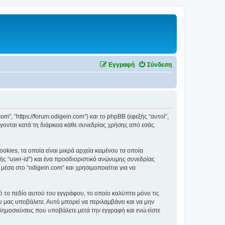
Εγγραφή
Σύνδεση
om”, “https://forum.odigein.com”) και το phpBB (εφεξής “αυτοί”,
ονται κατά τη διάρκεια κάθε συνεδρίας χρήσης από εσάς
kies, τα οποία είναι μικρά αρχεία κειμένου τα οποία
ς “user-id”) και ένα προσδιοριστικό ανώνυμης συνεδρίας
μέσα στο “odigein.com” και χρησιμοποιείται για να
ό το πεδίο αυτού του εγγράφου, το οποίο καλύπτει μόνο τις
υ μας υποβάλετε. Αυτό μπορεί να περιλαμβάνει και να μην
δημοσιεύσεις που υποβάλετε μετά την εγγραφή και ενώ είστε