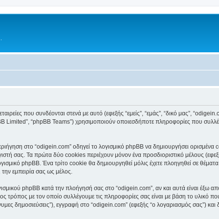
.
αιρείες που συνδέονται στενά με αυτό (εφεξής “εμείς”, “εμάς”, “δικό μας”, “odigein.c
pBB Limited”, “phpBB Teams”) χρησιμοποιούν οποιεσδήποτε πληροφορίες που συλλέγ
ιήγηση στο “odigein.com” οδηγεί το λογισμικό phpBB να δημιουργήσει ορισμένα coo
τή σας. Τα πρώτα δύο cookies περιέχουν μόνον ένα προσδιοριστικό μέλους (εφεξή
γισμικό phpBB. Ένα τρίτο cookie θα δημιουργηθεί μόλις έχετε πλοηγηθεί σε θέματα 
 την εμπειρία σας ως μέλος.
ισμικού phpBB κατά την πλοήγησή σας στο “odigein.com”, αν και αυτά είναι έξω απ
ς τρόπος με τον οποίο συλλέγουμε τις πληροφορίες σας είναι με βάση το υλικό πο
υμες δημοσιεύσεις”), εγγραφή στο “odigein.com” (εφεξής “ο λογαριασμός σας”) και 