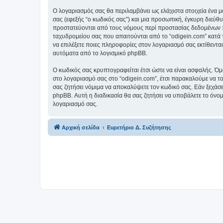
Ο λογαριασμός σας θα περιλαμβάνει ως ελάχιστα στοιχεία ένα 
σας (εφεξής “ο κωδικός σας”) και μια προσωπική, έγκυρη διεύθ
προστατεύονται από τους νόμους περί προστασίας δεδομένων π
ταχυδρομείου σας που απαιτούνται από το “odigein.com” κατά τη
να επιλέξετε ποιες πληροφορίες στον λογαριασμό σας εκτίθεντα
αυτόματα από το λογισμικό phpBB.
Ο κωδικός σας κρυπτογραφείται έτσι ώστε να είναι ασφαλής. Όμω
στο λογαριασμό σας στο “odigein.com”, έτσι παρακαλούμε να το
σας ζητήσει νόμιμα να αποκαλύψετε τον κωδικό σας. Εάν ξεχάσε
phpBB. Αυτή η διαδικασία θα σας ζητήσει να υποβάλετε το όνομ
λογαριασμό σας.
Αρχική σελίδα
Ευρετήριο Δ. Συζήτησης