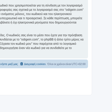
ωδικό που χρησιμοποιείται για τη σύνδεση με τον λογαριασμό
ηροφορίες σας σχετικά με το λογαριασμό σας στο “odigein.com”
 ονόματος μέλους, του κωδικού και του ηλεκτρονικού
 υποχρεωτικό και τι προαιρετικό. Σε κάθε περίπτωση, μπορείτε
λαμβάνετε ή όχι ηλεκτρονικά μηνύματα που δημιουργούνται
ίδες. Ο κωδικός σας είναι το μέσο που έχετε για την πρόσβαση
νδέεται με το “odigein.com”, το phpBB ή άλλο τρίτο μέρος να
 “Ξέχασα τον κωδικό μου” που παρέχεται από το λογισμικό
δημιουργήσει έναν νέο κωδικό για να συνδεθείτε με το
νήστε μαζί μας
Διαγραφή cookies
Όλοι οι χρόνοι είναι
UTC+02:00