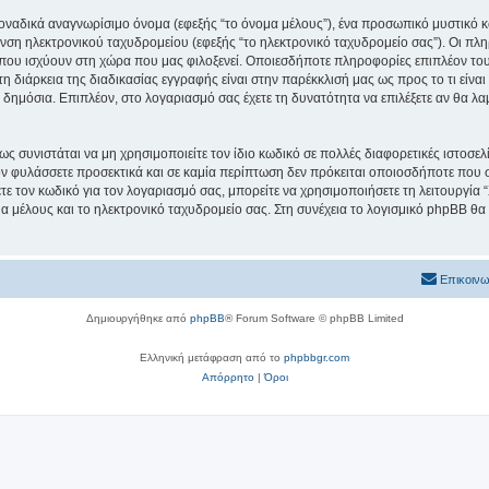
μοναδικά αναγνωρίσιμο όνομα (εφεξής “το όνομα μέλους”), ένα προσωπικό μυστικό κ
υνση ηλεκτρονικού ταχυδρομείου (εφεξής “το ηλεκτρονικό ταχυδρομείο σας”). Οι πλ
ου ισχύουν στη χώρα που μας φιλοξενεί. Οποιεσδήποτε πληροφορίες επιπλέον του
 διάρκεια της διαδικασίας εγγραφής είναι στην παρέκκλισή μας ως προς το τι είναι
ι δημόσια. Επιπλέον, στο λογαριασμό σας έχετε τη δυνατότητα να επιλέξετε αν θα 
ς συνιστάται να μη χρησιμοποιείτε τον ίδιο κωδικό σε πολλές διαφορετικές ιστοσελ
ν φυλάσσετε προσεκτικά και σε καμία περίπτωση δεν πρόκειται οποιοσδήποτε που συ
τε τον κωδικό για τον λογαριασμό σας, μπορείτε να χρησιμοποιήσετε τη λειτουργία
α μέλους και το ηλεκτρονικό ταχυδρομείο σας. Στη συνέχεια το λογισμικό phpBB θα 
Επικοινω
Δημιουργήθηκε από
phpBB
® Forum Software © phpBB Limited
Ελληνική μετάφραση από το
phpbbgr.com
Απόρρητο
|
Όροι