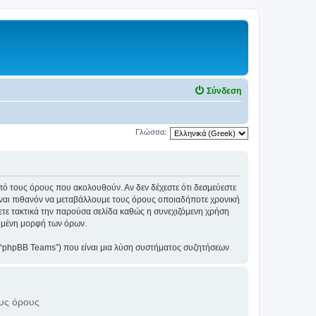
Σύνδεση
Γλώσσα:
ά από τους όρους που ακολουθούν. Αν δεν δέχεστε ότι δεσμεύεστε
ίναι πιθανόν να μεταβάλλουμε τους όρους οποιαδήποτε χρονική
ετε τακτικά την παρούσα σελίδα καθώς η συνεχιζόμενη χρήση
ιημένη μορφή των όρων.
”, “phpBB Teams”) που είναι μια λύση συστήματος συζητήσεων
υ phpBB δεν μπορεί να ασκήσει την επιρροή στο περιεχόμενο
 με το phpBB, παρακαλούμε δείτε στο
https://www.phpbb.com/
.
ξουαλικά προσανατολισμένο ή οτιδήποτε άλλο που πιθανόν να
εχομένου είναι δυνατόν να οδηγήσει στην άμεση και μόνιμη