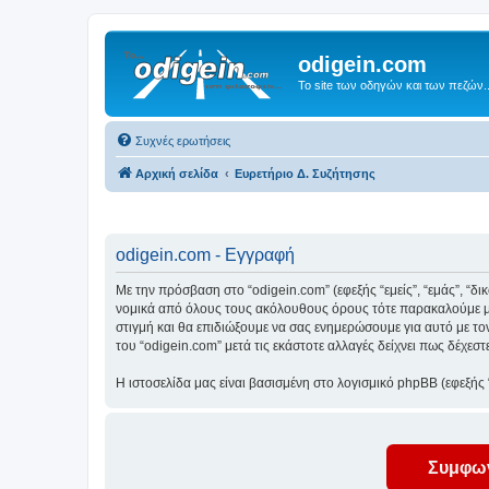
odigein.com
Το site των οδηγών και των πεζών..
Συχνές ερωτήσεις
Αρχική σελίδα
Ευρετήριο Δ. Συζήτησης
odigein.com - Εγγραφή
Με την πρόσβαση στο “odigein.com” (εφεξής “εμείς”, “εμάς”, “δι
νομικά από όλους τους ακόλουθους όρους τότε παρακαλούμε μη
στιγμή και θα επιδιώξουμε να σας ενημερώσουμε για αυτό με τ
του “odigein.com” μετά τις εκάστοτε αλλαγές δείχνει πως δέχε
Η ιστοσελίδα μας είναι βασισμένη στο λογισμικό phpBB (εφεξής
που διατίθεται βάσει της “
GNU General Public License v2
” (εφ
και τους στόχους, τους οποίους ο χρήστης με αυτό το λογισμι
Δέχεστε να μη δημοσιεύετε οποιασδήποτε μορφής περιεχόμενο π
παραβιάζει νόμους είτε της χώρας σας, είτε της χώρας στην οποί