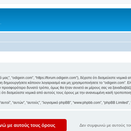
.
κό μας”, “odigein.com”, “https://forum.odigein.com”), δέχεστε ότι δεσμεύεστε νομικ
 δημιουργήσετε κάποιον λογαριασμό και μη χρησιμοποιήσετε το “odigein.com”. Ε
ον προσφορότερο δυνατό τρόπο, όμως θα ήταν συνετό εκ μέρους σας να ξαναδιαβάζ
στε ότι δεσμεύεστε νομικά από αυτούς τους όρους με την ανανεωμένη και/ή τροποπο
 “αυτοί”, “αυτών”, “αυτούς”, “λογισμικό phpBB”, “www.phpbb.com”, “phpBB Limited
εξής “GPL”) και μπορεί να μεταφορτωθεί από τη σελίδα
www.phpbb.com
. Η ομάδα το
κό ακολουθεί λόγω των κανονισμών του GPL. Για περισσότερες πληροφορίες σχετικά
ου είναι προσβλητικό, άσεμνο, χυδαίο, συκοφαντικό, περιέχον μίσος ή απειλή, σε
α φιλοξενείται το “odigein.com”, είτε το Διεθνές Δίκαιο. Η δημοσίευση τέτοιου περι