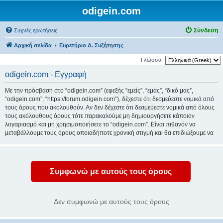
odigein.com
Σύνδεση
Συχνές ερωτήσεις
Αρχική σελίδα
Ευρετήριο Δ. Συζήτησης
Γλώσσα:
odigein.com - Εγγραφή
Με την πρόσβαση στο “odigein.com” (εφεξής “εμείς”, “εμάς”, “δικό μας”,
“odigein.com”, “https://forum.odigein.com”), δέχεστε ότι δεσμεύεστε νομικά από
τους όρους που ακολουθούν. Αν δεν δέχεστε ότι δεσμεύεστε νομικά από όλους
τους ακόλουθους όρους τότε παρακαλούμε μη δημιουργήσετε κάποιον
λογαριασμό και μη χρησιμοποιήσετε το “odigein.com”. Είναι πιθανόν να
μεταβάλλουμε τους όρους οποιαδήποτε χρονική στιγμή και θα επιδιώξουμε να
σας ενημερώσουμε για αυτό με τον προσφορότερο δυνατό τρόπο, όμως θα
ήταν συνετό εκ μέρους σας να ξαναδιαβάζετε τακτικά την παρούσα σελίδα
καθώς η συνεχιζόμενη χρήση του “odigein.com” μετά τις εκάστοτε αλλαγές
δείχνει πως δέχεστε ότι δεσμεύεστε νομικά από αυτούς τους όρους με την
ανανεωμένη και/ή τροποποιημένη μορφή των όρων.
Η ιστοσελίδα μας είναι βασισμένη στο λογισμικό phpBB (εφεξής “αυτοί”,
“αυτών”, “αυτούς”, “λογισμικό phpBB”, “www.phpbb.com”, “phpBB Limited”,
“phpBB Teams”) που είναι μια λύση συστήματος συζητήσεων που διατίθεται
βάσει της “
GNU General Public License v2
” (εφεξής “GPL”) και μπορεί να