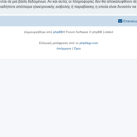
νται σε μια βάση δεδομένων. Αν και αυτές οι πληροφορίες δεν θα αποκαλυφθούν σε 
ιαδήποτε απόπειρα ηλεκτρονικής εισβολής ή παραβίασης η οποία είναι δυνατόν να
Επικοινω
Δημιουργήθηκε από
phpBB
® Forum Software © phpBB Limited
Ελληνική μετάφραση από το
phpbbgr.com
Απόρρητο
|
Όροι