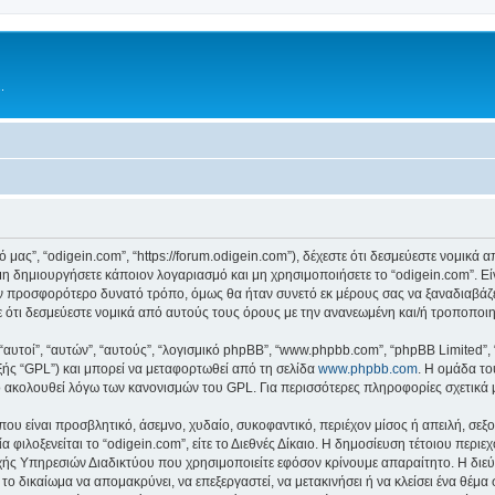
.
κό μας”, “odigein.com”, “https://forum.odigein.com”), δέχεστε ότι δεσμεύεστε νομικ
 δημιουργήσετε κάποιον λογαριασμό και μη χρησιμοποιήσετε το “odigein.com”. Ε
ον προσφορότερο δυνατό τρόπο, όμως θα ήταν συνετό εκ μέρους σας να ξαναδιαβάζ
στε ότι δεσμεύεστε νομικά από αυτούς τους όρους με την ανανεωμένη και/ή τροποπο
 “αυτοί”, “αυτών”, “αυτούς”, “λογισμικό phpBB”, “www.phpbb.com”, “phpBB Limited
εξής “GPL”) και μπορεί να μεταφορτωθεί από τη σελίδα
www.phpbb.com
. Η ομάδα το
κό ακολουθεί λόγω των κανονισμών του GPL. Για περισσότερες πληροφορίες σχετικά
ου είναι προσβλητικό, άσεμνο, χυδαίο, συκοφαντικό, περιέχον μίσος ή απειλή, σε
α φιλοξενείται το “odigein.com”, είτε το Διεθνές Δίκαιο. Η δημοσίευση τέτοιου περι
ς Υπηρεσιών Διαδικτύου που χρησιμοποιείτε εφόσον κρίνουμε απαραίτητο. Η διεύ
 το δικαίωμα να απομακρύνει, να επεξεργαστεί, να μετακινήσει ή να κλείσει ένα θέμ