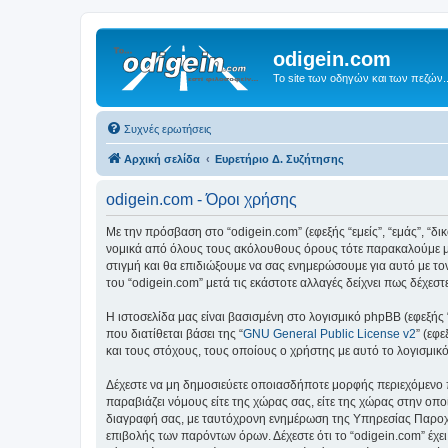
odigein.com
Το site των οδηγών και των πεζών..
Συχνές ερωτήσεις
Αρχική σελίδα
Ευρετήριο Δ. Συζήτησης
odigein.com - Όροι χρήσης
Με την πρόσβαση στο “odigein.com” (εφεξής “εμείς”, “εμάς”, “δι
νομικά από όλους τους ακόλουθους όρους τότε παρακαλούμε μη
στιγμή και θα επιδιώξουμε να σας ενημερώσουμε για αυτό με τ
του “odigein.com” μετά τις εκάστοτε αλλαγές δείχνει πως δέχε
Η ιστοσελίδα μας είναι βασισμένη στο λογισμικό phpBB (εφεξής
που διατίθεται βάσει της “
GNU General Public License v2
” (εφ
και τους στόχους, τους οποίους ο χρήστης με αυτό το λογισμι
Δέχεστε να μη δημοσιεύετε οποιασδήποτε μορφής περιεχόμενο π
παραβιάζει νόμους είτε της χώρας σας, είτε της χώρας στην οποί
διαγραφή σας, με ταυτόχρονη ενημέρωση της Υπηρεσίας Παροχή
επιβολής των παρόντων όρων. Δέχεστε ότι το “odigein.com” έχει