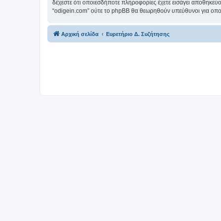
δέχεστε ότι οποιεσδήποτε πληροφορίες έχετε εισάγει αποθηκεύο
“odigein.com” ούτε το phpBB θα θεωρηθούν υπεύθυνοι για οπο
Αρχική σελίδα
Ευρετήριο Δ. Συζήτησης