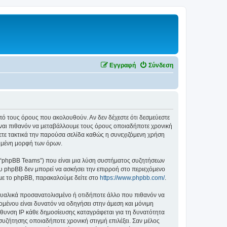
Εγγραφή
Σύνδεση
ά από τους όρους που ακολουθούν. Αν δεν δέχεστε ότι δεσμεύεστε
ίναι πιθανόν να μεταβάλλουμε τους όρους οποιαδήποτε χρονική
ετε τακτικά την παρούσα σελίδα καθώς η συνεχιζόμενη χρήση
ιημένη μορφή των όρων.
”, “phpBB Teams”) που είναι μια λύση συστήματος συζητήσεων
υ phpBB δεν μπορεί να ασκήσει την επιρροή στο περιεχόμενο
 με το phpBB, παρακαλούμε δείτε στο
https://www.phpbb.com/
.
ξουαλικά προσανατολισμένο ή οτιδήποτε άλλο που πιθανόν να
εχομένου είναι δυνατόν να οδηγήσει στην άμεση και μόνιμη
θυνση IP κάθε δημοσίευσης καταγράφεται για τη δυνατότητα
α συζήτησης οποιαδήποτε χρονική στιγμή επιλέξει. Σαν μέλος