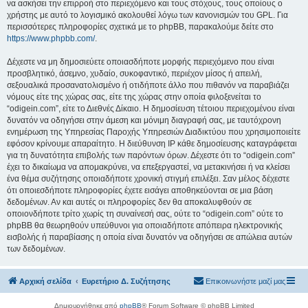
να ασκήσει την επιρροή στο περιεχόμενο και τους στόχους, τους οποίους ο
χρήστης με αυτό το λογισμικό ακολουθεί λόγω των κανονισμών του GPL. Για
περισσότερες πληροφορίες σχετικά με το phpBB, παρακαλούμε δείτε στο
https://www.phpbb.com/
.
Δέχεστε να μη δημοσιεύετε οποιασδήποτε μορφής περιεχόμενο που είναι
προσβλητικό, άσεμνο, χυδαίο, συκοφαντικό, περιέχον μίσος ή απειλή,
σεξουαλικά προσανατολισμένο ή οτιδήποτε άλλο που πιθανόν να παραβιάζει
νόμους είτε της χώρας σας, είτε της χώρας στην οποία φιλοξενείται το
“odigein.com”, είτε το Διεθνές Δίκαιο. Η δημοσίευση τέτοιου περιεχομένου είναι
δυνατόν να οδηγήσει στην άμεση και μόνιμη διαγραφή σας, με ταυτόχρονη
ενημέρωση της Υπηρεσίας Παροχής Υπηρεσιών Διαδικτύου που χρησιμοποιείτε
εφόσον κρίνουμε απαραίτητο. Η διεύθυνση IP κάθε δημοσίευσης καταγράφεται
για τη δυνατότητα επιβολής των παρόντων όρων. Δέχεστε ότι το “odigein.com”
έχει το δικαίωμα να απομακρύνει, να επεξεργαστεί, να μετακινήσει ή να κλείσει
ένα θέμα συζήτησης οποιαδήποτε χρονική στιγμή επιλέξει. Σαν μέλος δέχεστε
ότι οποιεσδήποτε πληροφορίες έχετε εισάγει αποθηκεύονται σε μια βάση
δεδομένων. Αν και αυτές οι πληροφορίες δεν θα αποκαλυφθούν σε
οποιονδήποτε τρίτο χωρίς τη συναίνεσή σας, ούτε το “odigein.com” ούτε το
phpBB θα θεωρηθούν υπεύθυνοι για οποιαδήποτε απόπειρα ηλεκτρονικής
εισβολής ή παραβίασης η οποία είναι δυνατόν να οδηγήσει σε απώλεια αυτών
των δεδομένων.
Αρχική σελίδα
Ευρετήριο Δ. Συζήτησης
Επικοινωνήστε μαζί μας
Δημιουργήθηκε από
phpBB
® Forum Software © phpBB Limited