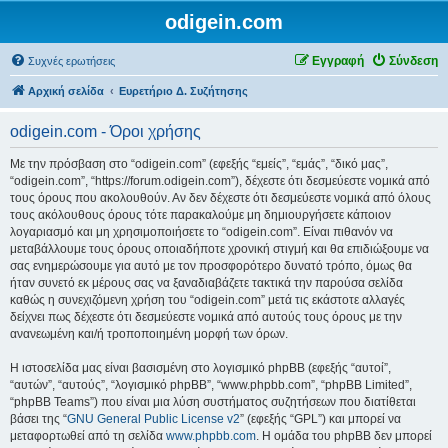
odigein.com
Εγγραφή
Σύνδεση
Συχνές ερωτήσεις
Αρχική σελίδα
Ευρετήριο Δ. Συζήτησης
odigein.com - Όροι χρήσης
Με την πρόσβαση στο “odigein.com” (εφεξής “εμείς”, “εμάς”, “δικό μας”,
“odigein.com”, “https://forum.odigein.com”), δέχεστε ότι δεσμεύεστε νομικά από
τους όρους που ακολουθούν. Αν δεν δέχεστε ότι δεσμεύεστε νομικά από όλους
τους ακόλουθους όρους τότε παρακαλούμε μη δημιουργήσετε κάποιον
λογαριασμό και μη χρησιμοποιήσετε το “odigein.com”. Είναι πιθανόν να
μεταβάλλουμε τους όρους οποιαδήποτε χρονική στιγμή και θα επιδιώξουμε να
σας ενημερώσουμε για αυτό με τον προσφορότερο δυνατό τρόπο, όμως θα
ήταν συνετό εκ μέρους σας να ξαναδιαβάζετε τακτικά την παρούσα σελίδα
καθώς η συνεχιζόμενη χρήση του “odigein.com” μετά τις εκάστοτε αλλαγές
δείχνει πως δέχεστε ότι δεσμεύεστε νομικά από αυτούς τους όρους με την
ανανεωμένη και/ή τροποποιημένη μορφή των όρων.
Η ιστοσελίδα μας είναι βασισμένη στο λογισμικό phpBB (εφεξής “αυτοί”,
“αυτών”, “αυτούς”, “λογισμικό phpBB”, “www.phpbb.com”, “phpBB Limited”,
“phpBB Teams”) που είναι μια λύση συστήματος συζητήσεων που διατίθεται
βάσει της “
GNU General Public License v2
” (εφεξής “GPL”) και μπορεί να
μεταφορτωθεί από τη σελίδα
www.phpbb.com
. Η ομάδα του phpBB δεν μπορεί