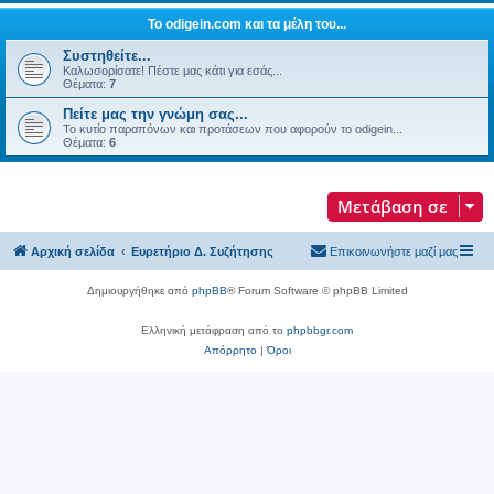
Το odigein.com και τα μέλη του...
Συστηθείτε...
Καλωσορίσατε! Πέστε μας κάτι για εσάς...
Θέματα:
7
Πείτε μας την γνώμη σας...
Το κυτίο παραπόνων και προτάσεων που αφορούν το odigein...
Θέματα:
6
Μετάβαση σε
Αρχική σελίδα
Ευρετήριο Δ. Συζήτησης
Επικοινωνήστε μαζί μας
Δημιουργήθηκε από
phpBB
® Forum Software © phpBB Limited
Ελληνική μετάφραση από το
phpbbgr.com
Απόρρητο
|
Όροι