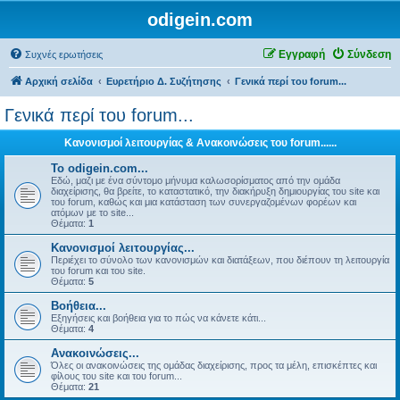
odigein.com
Εγγραφή
Σύνδεση
Συχνές ερωτήσεις
Αρχική σελίδα
Ευρετήριο Δ. Συζήτησης
Γενικά περί του forum...
Γενικά περί του forum...
Κανονισμοί λειτουργίας & Ανακοινώσεις του forum......
Το odigein.com...
Εδώ, μαζι με ένα σύντομο μήνυμα καλωσορίσματος από την ομάδα
διαχείρισης, θα βρείτε, το καταστατικό, την διακήρυξη δημιουργίας του site και
του forum, καθώς και μια κατάσταση των συνεργαζομένων φορέων και
ατόμων με το site...
Θέματα:
1
Κανονισμοί λειτουργίας...
Περιέχει το σύνολο των κανονισμών και διατάξεων, που διέπουν τη λειτουργία
του forum και του site.
Θέματα:
5
Βοήθεια...
Εξηγήσεις και βοήθεια για το πώς να κάνετε κάτι...
Θέματα:
4
Ανακοινώσεις...
Όλες οι ανακοινώσεις της ομάδας διαχείρισης, προς τα μέλη, επισκέπτες και
φίλους του site και του forum...
Θέματα:
21