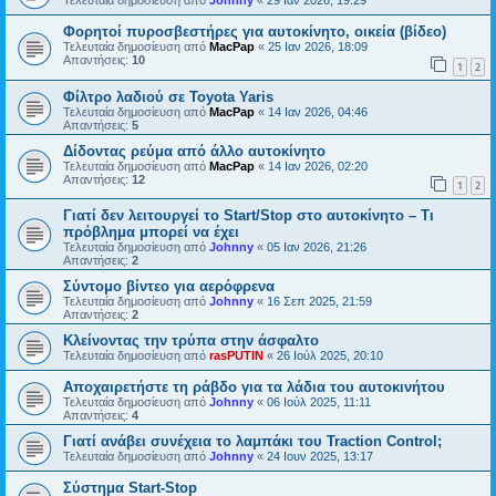
Τελευταία δημοσίευση από
Johnny
«
29 Ιαν 2026, 19:29
Φορητοί πυροσβεστήρες για αυτοκίνητο, οικεία (βίδεο)
Τελευταία δημοσίευση από
MacPap
«
25 Ιαν 2026, 18:09
Απαντήσεις:
10
1
2
Φίλτρο λαδιού σε Toyota Yaris
Τελευταία δημοσίευση από
MacPap
«
14 Ιαν 2026, 04:46
Απαντήσεις:
5
Δίδοντας ρεύμα από άλλο αυτοκίνητο
Τελευταία δημοσίευση από
MacPap
«
14 Ιαν 2026, 02:20
Απαντήσεις:
12
1
2
Γιατί δεν λειτουργεί το Start/Stop στο αυτοκίνητο – Τι
πρόβλημα μπορεί να έχει
Τελευταία δημοσίευση από
Johnny
«
05 Ιαν 2026, 21:26
Απαντήσεις:
2
Σύντομο βίντεο για αερόφρενα
Τελευταία δημοσίευση από
Johnny
«
16 Σεπ 2025, 21:59
Απαντήσεις:
2
Κλείνοντας την τρύπα στην άσφαλτο
Τελευταία δημοσίευση από
rasPUTIN
«
26 Ιούλ 2025, 20:10
Αποχαιρετήστε τη ράβδο για τα λάδια του αυτοκινήτου
Τελευταία δημοσίευση από
Johnny
«
06 Ιούλ 2025, 11:11
Απαντήσεις:
4
Γιατί ανάβει συνέχεια το λαμπάκι του Traction Control;
Τελευταία δημοσίευση από
Johnny
«
24 Ιουν 2025, 13:17
Σύστημα Start-Stop