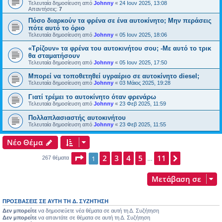
Τελευταία δημοσίευση από
Johnny
«
24 Ιουν 2025, 13:08
Απαντήσεις:
7
Πόσο διαρκούν τα φρένα σε ένα αυτοκίνητο; Μην περάσεις
πότε αυτό το όριο
Τελευταία δημοσίευση από
Johnny
«
05 Ιουν 2025, 18:06
«Τρίζουν» τα φρένα του αυτοκινήτου σου; -Με αυτό το τρικ
θα σταματήσουν
Τελευταία δημοσίευση από
Johnny
«
05 Ιουν 2025, 17:50
Μπορεί να τοποθετηθεί υγραέριο σε αυτοκίνητο diesel;
Τελευταία δημοσίευση από
Johnny
«
03 Μάιος 2025, 19:28
Γιατί τρέμει το αυτοκίνητο όταν φρενάρω
Τελευταία δημοσίευση από
Johnny
«
23 Φεβ 2025, 11:59
Πολλαπλασιαστής αυτοκινήτου
Τελευταία δημοσίευση από
Johnny
«
23 Φεβ 2025, 11:55
Νέο Θέμα
Σελίδα
2
1
3
από
4
11
5
11
Επόμενη
1
267 θέματα
…
Μετάβαση σε
ΠΡΟΣΒΆΣΕΙΣ ΣΕ ΑΥΤΉ ΤΗ Δ. ΣΥΖΉΤΗΣΗ
Δεν μπορείτε
να δημοσιεύετε νέα θέματα σε αυτή τη Δ. Συζήτηση
Δεν μπορείτε
να απαντάτε σε θέματα σε αυτή τη Δ. Συζήτηση