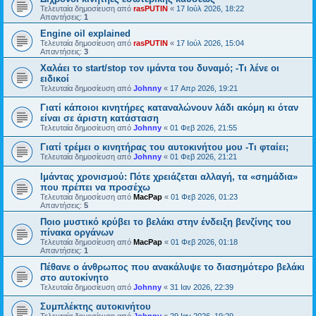
Τελευταία δημοσίευση από
rasPUTIN
«
17 Ιούλ 2026, 18:22
Απαντήσεις:
1
Engine oil explained
Τελευταία δημοσίευση από
rasPUTIN
«
17 Ιούλ 2026, 15:04
Απαντήσεις:
3
Χαλάει το start/stop τον ιμάντα του δυναμό; -Τι λένε οι
ειδικοί
Τελευταία δημοσίευση από
Johnny
«
17 Απρ 2026, 19:21
Γιατί κάποιοι κινητήρες καταναλώνουν λάδι ακόμη κι όταν
είναι σε άριστη κατάσταση
Τελευταία δημοσίευση από
Johnny
«
01 Φεβ 2026, 21:55
Γιατί τρέμει ο κινητήρας του αυτοκινήτου μου -Τι φταίει;
Τελευταία δημοσίευση από
Johnny
«
01 Φεβ 2026, 21:21
Ιμάντας χρονισμού: Πότε χρειάζεται αλλαγή, τα «σημάδια»
που πρέπει να προσέχω
Τελευταία δημοσίευση από
MacPap
«
01 Φεβ 2026, 01:23
Απαντήσεις:
5
Ποιο μυστικό κρύβει το βελάκι στην ένδειξη βενζίνης του
πίνακα οργάνων
Τελευταία δημοσίευση από
MacPap
«
01 Φεβ 2026, 01:18
Απαντήσεις:
1
Πέθανε ο άνθρωπος που ανακάλυψε το διασημότερο βελάκι
στο αυτοκίνητο
Τελευταία δημοσίευση από
Johnny
«
31 Ιαν 2026, 22:39
Συμπλέκτης αυτοκινήτου