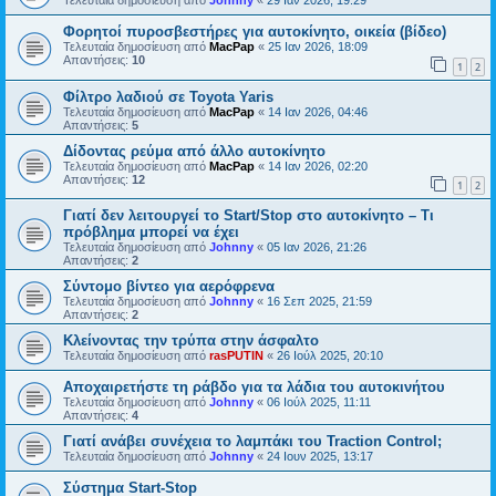
Τελευταία δημοσίευση από
Johnny
«
29 Ιαν 2026, 19:29
Φορητοί πυροσβεστήρες για αυτοκίνητο, οικεία (βίδεο)
Τελευταία δημοσίευση από
MacPap
«
25 Ιαν 2026, 18:09
Απαντήσεις:
10
1
2
Φίλτρο λαδιού σε Toyota Yaris
Τελευταία δημοσίευση από
MacPap
«
14 Ιαν 2026, 04:46
Απαντήσεις:
5
Δίδοντας ρεύμα από άλλο αυτοκίνητο
Τελευταία δημοσίευση από
MacPap
«
14 Ιαν 2026, 02:20
Απαντήσεις:
12
1
2
Γιατί δεν λειτουργεί το Start/Stop στο αυτοκίνητο – Τι
πρόβλημα μπορεί να έχει
Τελευταία δημοσίευση από
Johnny
«
05 Ιαν 2026, 21:26
Απαντήσεις:
2
Σύντομο βίντεο για αερόφρενα
Τελευταία δημοσίευση από
Johnny
«
16 Σεπ 2025, 21:59
Απαντήσεις:
2
Κλείνοντας την τρύπα στην άσφαλτο
Τελευταία δημοσίευση από
rasPUTIN
«
26 Ιούλ 2025, 20:10
Αποχαιρετήστε τη ράβδο για τα λάδια του αυτοκινήτου
Τελευταία δημοσίευση από
Johnny
«
06 Ιούλ 2025, 11:11
Απαντήσεις:
4
Γιατί ανάβει συνέχεια το λαμπάκι του Traction Control;
Τελευταία δημοσίευση από
Johnny
«
24 Ιουν 2025, 13:17
Σύστημα Start-Stop