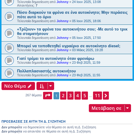
Τελευταία δημοσίευση από
Johnny
«
24 Ιουν 2025, 13:08
Απαντήσεις:
7
Πόσο διαρκούν τα φρένα σε ένα αυτοκίνητο; Μην περάσεις
πότε αυτό το όριο
Τελευταία δημοσίευση από
Johnny
«
05 Ιουν 2025, 18:06
«Τρίζουν» τα φρένα του αυτοκινήτου σου; -Με αυτό το τρικ
θα σταματήσουν
Τελευταία δημοσίευση από
Johnny
«
05 Ιουν 2025, 17:50
Μπορεί να τοποθετηθεί υγραέριο σε αυτοκίνητο diesel;
Τελευταία δημοσίευση από
Johnny
«
03 Μάιος 2025, 19:28
Γιατί τρέμει το αυτοκίνητο όταν φρενάρω
Τελευταία δημοσίευση από
Johnny
«
23 Φεβ 2025, 11:59
Πολλαπλασιαστής αυτοκινήτου
Τελευταία δημοσίευση από
Johnny
«
23 Φεβ 2025, 11:55
Νέο Θέμα
Σελίδα
2
1
3
από
4
11
5
11
Επόμενη
1
267 θέματα
…
Μετάβαση σε
ΠΡΟΣΒΆΣΕΙΣ ΣΕ ΑΥΤΉ ΤΗ Δ. ΣΥΖΉΤΗΣΗ
Δεν μπορείτε
να δημοσιεύετε νέα θέματα σε αυτή τη Δ. Συζήτηση
Δεν μπορείτε
να απαντάτε σε θέματα σε αυτή τη Δ. Συζήτηση