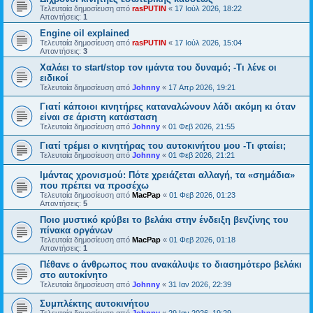
Τελευταία δημοσίευση από
rasPUTIN
«
17 Ιούλ 2026, 18:22
Απαντήσεις:
1
Engine oil explained
Τελευταία δημοσίευση από
rasPUTIN
«
17 Ιούλ 2026, 15:04
Απαντήσεις:
3
Χαλάει το start/stop τον ιμάντα του δυναμό; -Τι λένε οι
ειδικοί
Τελευταία δημοσίευση από
Johnny
«
17 Απρ 2026, 19:21
Γιατί κάποιοι κινητήρες καταναλώνουν λάδι ακόμη κι όταν
είναι σε άριστη κατάσταση
Τελευταία δημοσίευση από
Johnny
«
01 Φεβ 2026, 21:55
Γιατί τρέμει ο κινητήρας του αυτοκινήτου μου -Τι φταίει;
Τελευταία δημοσίευση από
Johnny
«
01 Φεβ 2026, 21:21
Ιμάντας χρονισμού: Πότε χρειάζεται αλλαγή, τα «σημάδια»
που πρέπει να προσέχω
Τελευταία δημοσίευση από
MacPap
«
01 Φεβ 2026, 01:23
Απαντήσεις:
5
Ποιο μυστικό κρύβει το βελάκι στην ένδειξη βενζίνης του
πίνακα οργάνων
Τελευταία δημοσίευση από
MacPap
«
01 Φεβ 2026, 01:18
Απαντήσεις:
1
Πέθανε ο άνθρωπος που ανακάλυψε το διασημότερο βελάκι
στο αυτοκίνητο
Τελευταία δημοσίευση από
Johnny
«
31 Ιαν 2026, 22:39
Συμπλέκτης αυτοκινήτου