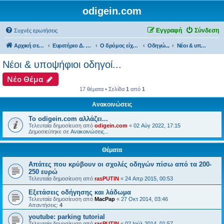
odigein.com
Εγγραφή
Σύνδεση
Συχνές ερωτήσεις
Αρχική σελίδα
Ευρετήριο Δ. Συζήτησης
Ο δρόμος είχε την δική του Ιστορία...
Οδηγώ...
Νέοι & υποψήφιοι οδηγοί...
Νέοι & υποψήφιοι οδηγοί...
Νέο Θέμα
17 θέματα • Σελίδα
1
από
1
Ανακοινώσεις
Το odigein.com αλλάζει...
Τελευταία δημοσίευση από
odigein.com
«
02 Αύγ 2022, 17:15
Δημοσιεύτηκε σε
Ανακοινώσεις...
Θέματα
Απάτες που κρύβουν οι σχολές οδηγών πίσω από τα 200-
250 ευρώ
Τελευταία δημοσίευση από
rasPUTIN
«
24 Απρ 2015, 00:53
Εξετάσεις οδήγησης και λάδωμα
Τελευταία δημοσίευση από
MacPap
«
27 Οκτ 2014, 03:46
Απαντήσεις:
4
youtube: parking tutorial
Τελευταία δημοσίευση από
rasPUTIN
«
02 Ιούλ 2014, 01:57