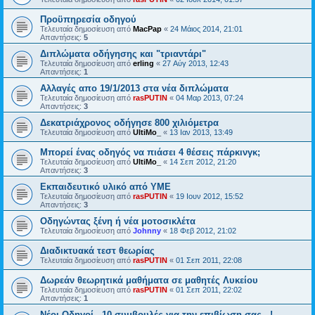
Προϋπηρεσία οδηγού
Τελευταία δημοσίευση από
MacPap
«
24 Μάιος 2014, 21:01
Απαντήσεις:
5
Διπλώματα οδήγησης και "τριαντάρι"
Τελευταία δημοσίευση από
erling
«
27 Αύγ 2013, 12:43
Απαντήσεις:
1
Αλλαγές απο 19/1/2013 στα νέα διπλώματα
Τελευταία δημοσίευση από
rasPUTIN
«
04 Μαρ 2013, 07:24
Απαντήσεις:
3
Δεκατριάχρονος οδήγησε 800 χιλιόμετρα
Τελευταία δημοσίευση από
UltiMo_
«
13 Ιαν 2013, 13:49
Μπορεί ένας οδηγός να πιάσει 4 θέσεις πάρκινγκ;
Τελευταία δημοσίευση από
UltiMo_
«
14 Σεπ 2012, 21:20
Απαντήσεις:
3
Εκπαιδευτικό υλικό από ΥΜΕ
Τελευταία δημοσίευση από
rasPUTIN
«
19 Ιουν 2012, 15:52
Απαντήσεις:
3
Οδηγώντας ξένη ή νέα μοτοσικλέτα
Τελευταία δημοσίευση από
Johnny
«
18 Φεβ 2012, 21:02
Διαδικτυακά τεστ θεωρίας
Τελευταία δημοσίευση από
rasPUTIN
«
01 Σεπ 2011, 22:08
Δωρεάν θεωρητικά μαθήματα σε μαθητές Λυκείου
Τελευταία δημοσίευση από
rasPUTIN
«
01 Σεπ 2011, 22:02
Απαντήσεις:
1
Νέοι Οδηγοί...10 συμβουλές για την επιβίωση σας...!