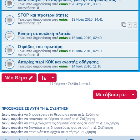
Τελευταία δημοσίευση από
enias
«
20 Απρ 2011, 08:32
Απαντήσεις:
8
STOP και προτεραιότητες
Τελευταία δημοσίευση από
enias
«
19 Νοέμ 2010, 14:41
Απαντήσεις:
17
1
2
Κίνηση σε κυκλική πλατεία
Τελευταία δημοσίευση από
enias
«
15 Ιούλ 2010, 02:40
Ο φόβος του πρωτάρη
Τελευταία δημοσίευση από
enias
«
15 Ιούλ 2010, 02:10
Απαντήσεις:
8
Απορίες περί ΚΟΚ και σωστής οδήγησης
Τελευταία δημοσίευση από
enias
«
14 Ιούλ 2010, 11:18
Νέο Θέμα
17 θέματα • Σελίδα
1
από
1
Μετάβαση σε
ΠΡΟΣΒΆΣΕΙΣ ΣΕ ΑΥΤΉ ΤΗ Δ. ΣΥΖΉΤΗΣΗ
Δεν μπορείτε
να δημοσιεύετε νέα θέματα σε αυτή τη Δ. Συζήτηση
Δεν μπορείτε
να απαντάτε σε θέματα σε αυτή τη Δ. Συζήτηση
Δεν μπορείτε
να επεξεργάζεστε τις δημοσιεύσεις σας σε αυτή τη Δ. Συζήτηση
Δεν μπορείτε
να διαγράφετε τις δημοσιεύσεις σας σε αυτή τη Δ. Συζήτηση
Δεν μπορείτε
να επισυνάπτετε αρχεία σε αυτή τη Δ. Συζήτηση