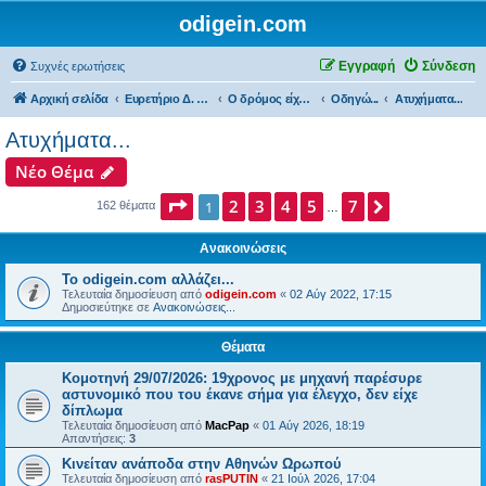
odigein.com
Εγγραφή
Σύνδεση
Συχνές ερωτήσεις
Αρχική σελίδα
Ευρετήριο Δ. Συζήτησης
Ο δρόμος είχε την δική του Ιστορία...
Οδηγώ...
Ατυχήματα...
Ατυχήματα...
Νέο Θέμα
Σελίδα
2
1
3
από
4
7
5
7
Επόμενη
1
162 θέματα
…
Ανακοινώσεις
Το odigein.com αλλάζει...
Τελευταία δημοσίευση από
odigein.com
«
02 Αύγ 2022, 17:15
Δημοσιεύτηκε σε
Ανακοινώσεις...
Θέματα
Κομοτηνή 29/07/2026: 19χρονος με μηχανή παρέσυρε
αστυνομικό που του έκανε σήμα για έλεγχο, δεν είχε
δίπλωμα
Τελευταία δημοσίευση από
MacPap
«
01 Αύγ 2026, 18:19
Απαντήσεις:
3
Κινείταν ανάποδα στην Αθηνών Ωρωπού
Τελευταία δημοσίευση από
rasPUTIN
«
21 Ιούλ 2026, 17:04