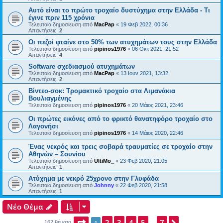
Αυτό είναι το πρώτο τροχαίο δυστύχημα στην Ελλάδα - Τι
έγινε πριν 115 χρόνια
Τελευταία δημοσίευση από
MacPap
«
19 Φεβ 2022, 00:36
Απαντήσεις:
2
Οι πεζοί φταίνε στο 50% των ατυχημάτων τους στην Ελλάδα
Τελευταία δημοσίευση από
pipinos1976
«
06 Οκτ 2021, 21:52
Απαντήσεις:
4
Software σχεδιασμού ατυχημάτων
Τελευταία δημοσίευση από
MacPap
«
13 Ιουν 2021, 13:32
Απαντήσεις:
2
Βίντεο-σοκ: Τρομακτικό τροχαίο στα Λιμανάκια
Βουλιαγμένης
Τελευταία δημοσίευση από
pipinos1976
«
20 Μάιος 2021, 23:46
Οι πρώτες εικόνες από το φρικτό θανατηφόρο τροχαίο στο
Λαγονήσι
Τελευταία δημοσίευση από
pipinos1976
«
14 Μάιος 2020, 22:46
Ένας νεκρός και τρεις σοβαρά τραυματίες σε τροχαίο στην
Αθηνών – Σουνίου
Τελευταία δημοσίευση από
UltiMo_
«
23 Φεβ 2020, 21:05
Απαντήσεις:
1
Ατύχημα με νεκρό 25χρονο στην Γλυφάδα
Τελευταία δημοσίευση από
Johnny
«
22 Φεβ 2020, 21:58
Απαντήσεις:
1
Νέο Θέμα
Σελίδα
2
1
3
από
4
7
5
7
1
162 θέματα
…