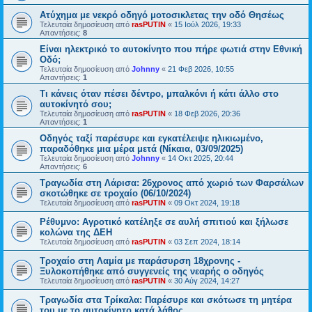
Ατύχημα με νεκρό οδηγό μοτοσικλετας την οδό Θησέως
Τελευταία δημοσίευση από
rasPUTIN
«
15 Ιούλ 2026, 19:33
Απαντήσεις:
8
Είναι ηλεκτρικό το αυτοκίνητο που πήρε φωτιά στην Εθνική
Οδό;
Τελευταία δημοσίευση από
Johnny
«
21 Φεβ 2026, 10:55
Απαντήσεις:
1
Τι κάνεις όταν πέσει δέντρο, μπαλκόνι ή κάτι άλλο στο
αυτοκίνητό σου;
Τελευταία δημοσίευση από
rasPUTIN
«
18 Φεβ 2026, 20:36
Απαντήσεις:
1
Οδηγός ταξί παρέσυρε και εγκατέλειψε ηλικιωμένο,
παραδόθηκε μια μέρα μετά (Νίκαια, 03/09/2025)
Τελευταία δημοσίευση από
Johnny
«
14 Οκτ 2025, 20:44
Απαντήσεις:
6
Τραγωδία στη Λάρισα: 26χρονος από χωριό των Φαρσάλων
σκοτώθηκε σε τροχαίο (06/10/2024)
Τελευταία δημοσίευση από
rasPUTIN
«
09 Οκτ 2024, 19:18
Ρέθυμνο: Αγροτικό κατέληξε σε αυλή σπιτιού και ξήλωσε
κολώνα της ΔΕΗ
Τελευταία δημοσίευση από
rasPUTIN
«
03 Σεπ 2024, 18:14
Tροχαίο στη Λαμία με παράσυρση 18χρονης -
Ξυλοκοπήθηκε από συγγενείς της νεαρής ο οδηγός
Τελευταία δημοσίευση από
rasPUTIN
«
30 Αύγ 2024, 14:27
Τραγωδία στα Τρίκαλα: Παρέσυρε και σκότωσε τη μητέρα
του με το αυτοκίνητο κατά λάθος