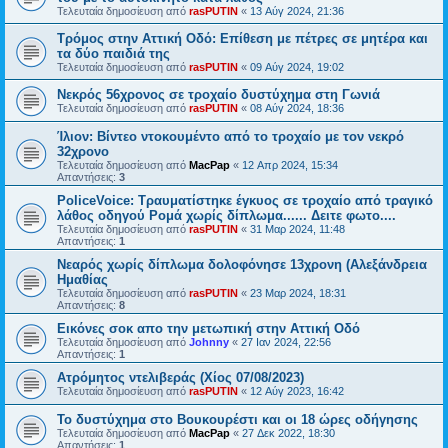
Τελευταία δημοσίευση από
rasPUTIN
«
13 Αύγ 2024, 21:36
Τρόμος στην Αττική Οδό: Επίθεση με πέτρες σε μητέρα και
τα δύο παιδιά της
Τελευταία δημοσίευση από
rasPUTIN
«
09 Αύγ 2024, 19:02
Νεκρός 56χρονος σε τροχαίο δυστύχημα στη Γωνιά
Τελευταία δημοσίευση από
rasPUTIN
«
08 Αύγ 2024, 18:36
Ίλιον: Βίντεο ντοκουμέντο από το τροχαίο με τον νεκρό
32χρονο
Τελευταία δημοσίευση από
MacPap
«
12 Απρ 2024, 15:34
Απαντήσεις:
3
PoliceVoice: Τραυματίστηκε έγκυος σε τροχαίο από τραγικό
λάθος οδηγού Ρομά χωρίς δίπλωμα...... Δειτε φωτο....
Τελευταία δημοσίευση από
rasPUTIN
«
31 Μαρ 2024, 11:48
Απαντήσεις:
1
Νεαρός χωρίς δίπλωμα δολοφόνησε 13χρονη (Αλεξάνδρεια
Ημαθίας
Τελευταία δημοσίευση από
rasPUTIN
«
23 Μαρ 2024, 18:31
Απαντήσεις:
8
Εικόνες σοκ απο την μετωπική στην Αττική Οδό
Τελευταία δημοσίευση από
Johnny
«
27 Ιαν 2024, 22:56
Απαντήσεις:
1
Ατρόμητος ντελιβεράς (Χίος 07/08/2023)
Τελευταία δημοσίευση από
rasPUTIN
«
12 Αύγ 2023, 16:42
Το δυστύχημα στο Βουκουρέστι και οι 18 ώρες οδήγησης
Τελευταία δημοσίευση από
MacPap
«
27 Δεκ 2022, 18:30
Απαντήσεις:
1