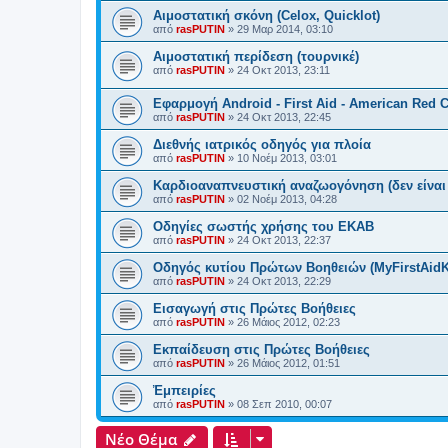
Αιμοστατική σκόνη (Celox, Quicklot)
από
rasPUTIN
»
29 Μαρ 2014, 03:10
Αιμοστατική περίδεση (τουρνικέ)
από
rasPUTIN
»
24 Οκτ 2013, 23:11
Εφαρμογή Android - First Aid - American Red 
από
rasPUTIN
»
24 Οκτ 2013, 22:45
Διεθνής ιατρικός οδηγός για πλοία
από
rasPUTIN
»
10 Νοέμ 2013, 03:01
Καρδιοαναπνευστική αναζωογόνηση (δεν είνα
από
rasPUTIN
»
02 Νοέμ 2013, 04:28
Οδηγίες σωστής χρήσης του ΕΚΑΒ
από
rasPUTIN
»
24 Οκτ 2013, 22:37
Οδηγός κυτίου Πρώτων Βοηθειών (MyFirstAidK
από
rasPUTIN
»
24 Οκτ 2013, 22:29
Εισαγωγή στις Πρώτες Βοήθειες
από
rasPUTIN
»
26 Μάιος 2012, 02:23
Εκπαίδευση στις Πρώτες Βοήθειες
από
rasPUTIN
»
26 Μάιος 2012, 01:51
Ἐμπειρίες
από
rasPUTIN
»
08 Σεπ 2010, 00:07
Νέο Θέμα