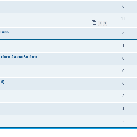
0
11
1
2
Cross
4
1
ι τόσο δύσκολο όσο
0
0
it)
0
3
1
2