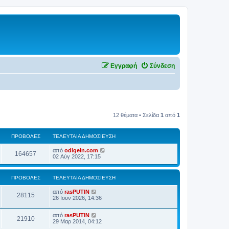
Εγγραφή
Σύνδεση
12 θέματα • Σελίδα
1
από
1
ΠΡΟΒΟΛΈΣ
ΤΕΛΕΥΤΑΊΑ ΔΗΜΟΣΊΕΥΣΗ
από
odigein.com
164657
02 Αύγ 2022, 17:15
ΠΡΟΒΟΛΈΣ
ΤΕΛΕΥΤΑΊΑ ΔΗΜΟΣΊΕΥΣΗ
από
rasPUTIN
28115
26 Ιουν 2026, 14:36
από
rasPUTIN
21910
29 Μαρ 2014, 04:12