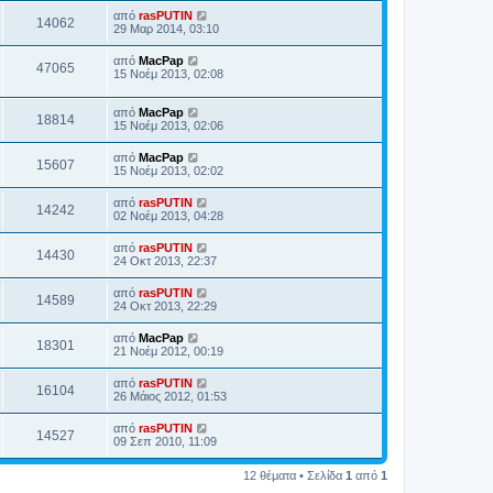
από
rasPUTIN
14062
29 Μαρ 2014, 03:10
από
MacPap
47065
15 Νοέμ 2013, 02:08
από
MacPap
18814
15 Νοέμ 2013, 02:06
από
MacPap
15607
15 Νοέμ 2013, 02:02
από
rasPUTIN
14242
02 Νοέμ 2013, 04:28
από
rasPUTIN
14430
24 Οκτ 2013, 22:37
από
rasPUTIN
14589
24 Οκτ 2013, 22:29
από
MacPap
18301
21 Νοέμ 2012, 00:19
από
rasPUTIN
16104
26 Μάιος 2012, 01:53
από
rasPUTIN
14527
09 Σεπ 2010, 11:09
12 θέματα • Σελίδα
1
από
1