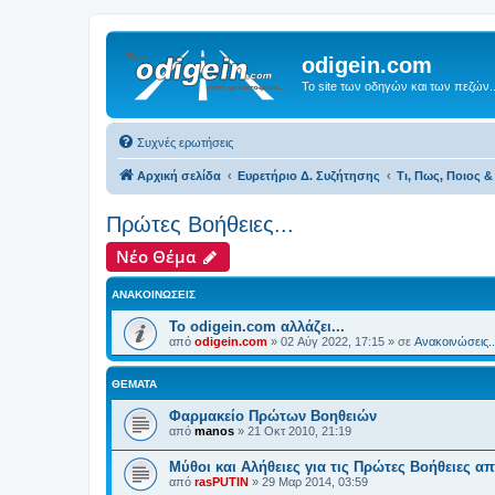
odigein.com
Το site των οδηγών και των πεζών..
Συχνές ερωτήσεις
Αρχική σελίδα
Ευρετήριο Δ. Συζήτησης
Τι, Πως, Ποιος & 
Πρώτες Βοήθειες...
Νέο Θέμα
ΑΝΑΚΟΙΝΏΣΕΙΣ
Το odigein.com αλλάζει...
από
odigein.com
»
02 Αύγ 2022, 17:15
» σε
Ανακοινώσεις..
ΘΈΜΑΤΑ
Φαρμακείο Πρώτων Βοηθειών
από
manos
»
21 Οκτ 2010, 21:19
Μύθοι και Αλήθειες για τις Πρώτες Βοήθειες α
από
rasPUTIN
»
29 Μαρ 2014, 03:59