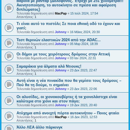
Βάρδια με ραντάρ (Δολοφόνος. Έτρεχε με 251 χιλιόμετρα!!!
Ακινητοποίηση, το αυτοκίνητο σε πρέσα και αφαίρεση
διπλώματος)
Τελευταία δημοσίευση από
MacPap
«
15 Ιούλ 2024, 17:54
Απαντήσεις:
1
Τι είναι αυτό το πιστόλι; Σε ποια εθνική οδό το έχουν και
γιατί;
Τελευταία δημοσίευση από
Johnny
«
16 Μάιος 2024, 20:30
Τεστ θερινών ελαστικών 2024 από την ADAC...
Τελευταία δημοσίευση από
Johnny
«
05 Μαρ 2024, 18:39
Απαντήσεις:
1
Οι δήμοι με τους χειρότερους δρόμους στην Αττική
Τελευταία δημοσίευση από
Johnny
«
03 Ιαν 2024, 22:31
Σαμαράκια για άλματα αλά Ντιουκς!
Τελευταία δημοσίευση από
Johnny
«
23 Δεκ 2023, 22:47
Απαντήσεις:
1
Αυτή είναι η νέα πινακίδα που θα γεμίσει τους δρόμους –
Πού θα τη δούμε, τι σημαίνει
Τελευταία δημοσίευση από
Johnny
«
23 Δεκ 2023, 22:06
Οι αλυσίδες, οι χιονοκουβέρτες ή τα χιονολάστιχα είναι
καλύτερα στο χιόνι και στον πάγο;
Τελευταία δημοσίευση από
Johnny
«
19 Δεκ 2023, 20:40
Ατύχημα από ανοιχτή πόρτα αυτοκινήτου – Ποιος φταίει
Τελευταία δημοσίευση από
MacPap
«
16 Δεκ 2023, 12:53
Απαντήσεις:
1
Άλλο ΛΕΑ άλλο πάρκινγκ