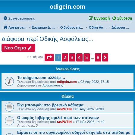
odigein.com
Εγγραφή
Σύνδεση
Συχνές ερωτήσεις
Αρχική σελίδα
Ευρετήριο Δ. Συζήτησης
Ο δρόμος είχε την δική του Ιστορία...
Οδική Ασφάλεια...
Διάφορα περί Οδικής Ασφάλειας...
Διάφορα περί Οδικής Ασφάλειας...
Νέο Θέμα
Σελίδα
2
1
3
από
4
8
5
8
Επόμενη
1
199 θέματα
…
Ανακοινώσεις
Το odigein.com αλλάζει...
Τελευταία δημοσίευση από
odigein.com
«
02 Αύγ 2022, 17:15
Δημοσιεύτηκε σε
Ανακοινώσεις...
Θέματα
Όχι μπουφάν στο βρεφικό κάθισμα
Τελευταία δημοσίευση από
rasPUTIN
«
01 Αύγ 2026, 20:09
Ο μικρός Ιαβέρης ομιλεί περί των πατινιών
Τελευταία δημοσίευση από
rasPUTIN
«
17 Ιούλ 2026, 14:49
Απαντήσεις:
3
Είμαστε οι πιο οργανωμένοι οδηγοί στην ΕΕ στα ταξίδια με