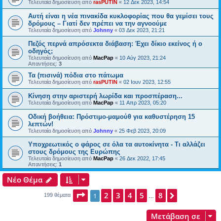
Τελευταία δημοσίευση από
rasPUTIN
«
12 Δεκ 2023, 14:54
Αυτή είναι η νέα πινακίδα κυκλοφορίας που θα γεμίσει τους
δρόμους – Γιατί δεν πρέπει να την αγνοούμε
Τελευταία δημοσίευση από
Johnny
«
03 Δεκ 2023, 21:21
Πεζός περνά απρόσεκτα διάβαση: Έχει δίκιο εκείνος ή ο
οδηγός;
Τελευταία δημοσίευση από
MacPap
«
10 Αύγ 2023, 21:24
Απαντήσεις:
3
Τα (πισινά) πόδια στο πάτωμα
Τελευταία δημοσίευση από
rasPUTIN
«
02 Ιουν 2023, 12:55
Κίνηση στην αριστερή λωρίδα και προσπέραση...
Τελευταία δημοσίευση από
MacPap
«
11 Απρ 2023, 05:20
Οδική βοήθεια: Πρόστιμο-μαμούθ για καθυστέρηση 15
λεπτών!
Τελευταία δημοσίευση από
Johnny
«
25 Φεβ 2023, 20:09
Υποχρεωτικός ο φάρος σε όλα τα αυτοκίνητα - Τι αλλάζει
στους δρόμους της Ευρώπης
Τελευταία δημοσίευση από
MacPap
«
26 Δεκ 2022, 17:45
Απαντήσεις:
1
Νέο Θέμα
Σελίδα
2
1
3
από
4
8
5
8
Επόμενη
1
199 θέματα
…
Μετάβαση σε