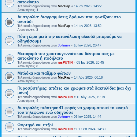
αυτοκίνητο
Τελευταία δημοσίευση από
MacPap
«
14 Ιαν 2026, 14:22
Απαντήσεις:
1
Αυστραλία: Διαγραμμίσεις δρόμων που φωτίζουν στο
σκοτάδι
Τελευταία δημοσίευση από
MacPap
«
14 Ιαν 2026, 13:52
Απαντήσεις:
2
Πόση ώρα μετά την κατανάλωση αλκοόλ μπορούμε να
οδηγήσουμε
Τελευταία δημοσίευση από
Johnny
«
10 Ιαν 2026, 20:47
Μεταφορά του χριστουγεννιάτικου δέντρου σας με
αυτοκίνητο ή ποδήλατο
Τελευταία δημοσίευση από
rasPUTIN
«
05 Ιαν 2026, 20:45
Απαντήσεις:
8
Μπλόκα και παίξιμο φώτων
Τελευταία δημοσίευση από
MacPap
«
14 Αύγ 2025, 00:18
Απαντήσεις:
3
Πυροσβστήρες: απάτες και χρωματιστά δακτυλίδια (και όχι
μόνο)
Τελευταία δημοσίευση από
rasPUTIN
«
11 Αύγ 2025, 19:19
Απαντήσεις:
4
Αυστραλός πιάστηκε 41 φορές να χρησιμοποιεί το κινητό
του τηλέφωνο ενώ οδηγούσε
Τελευταία δημοσίευση από
Johnny
«
05 Ιαν 2025, 14:44
Φορτηγό και πεζοί
Τελευταία δημοσίευση από
rasPUTIN
«
01 Σεπ 2024, 14:39