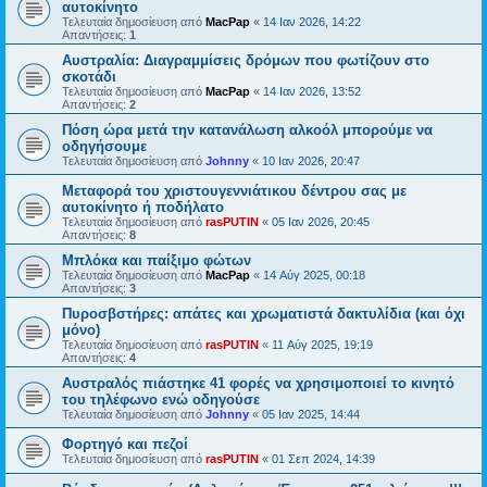
αυτοκίνητο
Τελευταία δημοσίευση από
MacPap
«
14 Ιαν 2026, 14:22
Απαντήσεις:
1
Αυστραλία: Διαγραμμίσεις δρόμων που φωτίζουν στο
σκοτάδι
Τελευταία δημοσίευση από
MacPap
«
14 Ιαν 2026, 13:52
Απαντήσεις:
2
Πόση ώρα μετά την κατανάλωση αλκοόλ μπορούμε να
οδηγήσουμε
Τελευταία δημοσίευση από
Johnny
«
10 Ιαν 2026, 20:47
Μεταφορά του χριστουγεννιάτικου δέντρου σας με
αυτοκίνητο ή ποδήλατο
Τελευταία δημοσίευση από
rasPUTIN
«
05 Ιαν 2026, 20:45
Απαντήσεις:
8
Μπλόκα και παίξιμο φώτων
Τελευταία δημοσίευση από
MacPap
«
14 Αύγ 2025, 00:18
Απαντήσεις:
3
Πυροσβστήρες: απάτες και χρωματιστά δακτυλίδια (και όχι
μόνο)
Τελευταία δημοσίευση από
rasPUTIN
«
11 Αύγ 2025, 19:19
Απαντήσεις:
4
Αυστραλός πιάστηκε 41 φορές να χρησιμοποιεί το κινητό
του τηλέφωνο ενώ οδηγούσε
Τελευταία δημοσίευση από
Johnny
«
05 Ιαν 2025, 14:44
Φορτηγό και πεζοί
Τελευταία δημοσίευση από
rasPUTIN
«
01 Σεπ 2024, 14:39