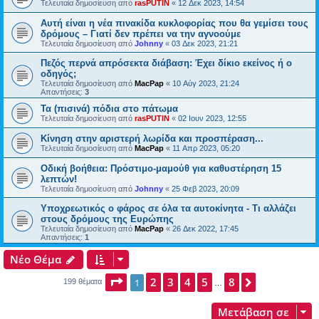
Τελευταία δημοσίευση από
rasPUTIN
«
12 Δεκ 2023, 14:54
Αυτή είναι η νέα πινακίδα κυκλοφορίας που θα γεμίσει τους
δρόμους – Γιατί δεν πρέπει να την αγνοούμε
Τελευταία δημοσίευση από
Johnny
«
03 Δεκ 2023, 21:21
Πεζός περνά απρόσεκτα διάβαση: Έχει δίκιο εκείνος ή ο
οδηγός;
Τελευταία δημοσίευση από
MacPap
«
10 Αύγ 2023, 21:24
Απαντήσεις:
3
Τα (πισινά) πόδια στο πάτωμα
Τελευταία δημοσίευση από
rasPUTIN
«
02 Ιουν 2023, 12:55
Κίνηση στην αριστερή λωρίδα και προσπέραση...
Τελευταία δημοσίευση από
MacPap
«
11 Απρ 2023, 05:20
Οδική βοήθεια: Πρόστιμο-μαμούθ για καθυστέρηση 15
λεπτών!
Τελευταία δημοσίευση από
Johnny
«
25 Φεβ 2023, 20:09
Υποχρεωτικός ο φάρος σε όλα τα αυτοκίνητα - Τι αλλάζει
στους δρόμους της Ευρώπης
Τελευταία δημοσίευση από
MacPap
«
26 Δεκ 2022, 17:45
Απαντήσεις:
1
Νέο Θέμα
Σελίδα
2
1
3
από
4
8
5
8
Επόμενη
1
199 θέματα
…
Μετάβαση σε