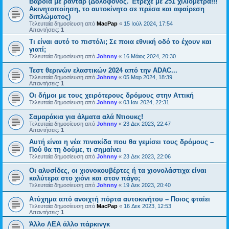
Βάρδια με ραντάρ (Δολοφόνος. Έτρεχε με 251 χιλιόμετρα!!!
Ακινητοποίηση, το αυτοκίνητο σε πρέσα και αφαίρεση
διπλώματος)
Τελευταία δημοσίευση από
MacPap
«
15 Ιούλ 2024, 17:54
Απαντήσεις:
1
Τι είναι αυτό το πιστόλι; Σε ποια εθνική οδό το έχουν και
γιατί;
Τελευταία δημοσίευση από
Johnny
«
16 Μάιος 2024, 20:30
Τεστ θερινών ελαστικών 2024 από την ADAC...
Τελευταία δημοσίευση από
Johnny
«
05 Μαρ 2024, 18:39
Απαντήσεις:
1
Οι δήμοι με τους χειρότερους δρόμους στην Αττική
Τελευταία δημοσίευση από
Johnny
«
03 Ιαν 2024, 22:31
Σαμαράκια για άλματα αλά Ντιουκς!
Τελευταία δημοσίευση από
Johnny
«
23 Δεκ 2023, 22:47
Απαντήσεις:
1
Αυτή είναι η νέα πινακίδα που θα γεμίσει τους δρόμους –
Πού θα τη δούμε, τι σημαίνει
Τελευταία δημοσίευση από
Johnny
«
23 Δεκ 2023, 22:06
Οι αλυσίδες, οι χιονοκουβέρτες ή τα χιονολάστιχα είναι
καλύτερα στο χιόνι και στον πάγο;
Τελευταία δημοσίευση από
Johnny
«
19 Δεκ 2023, 20:40
Ατύχημα από ανοιχτή πόρτα αυτοκινήτου – Ποιος φταίει
Τελευταία δημοσίευση από
MacPap
«
16 Δεκ 2023, 12:53
Απαντήσεις:
1
Άλλο ΛΕΑ άλλο πάρκινγκ