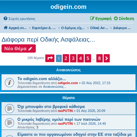
odigein.com
Εγγραφή
Σύνδεση
Συχνές ερωτήσεις
Αρχική σελίδα
Ευρετήριο Δ. Συζήτησης
Ο δρόμος είχε την δική του Ιστορία...
Οδική Ασφάλεια...
Διάφορα περί Οδικής Ασφάλειας...
Διάφορα περί Οδικής Ασφάλειας...
Νέο Θέμα
Σελίδα
2
1
3
από
4
8
5
8
Επόμενη
1
199 θέματα
…
Ανακοινώσεις
Το odigein.com αλλάζει...
Τελευταία δημοσίευση από
odigein.com
«
02 Αύγ 2022, 17:15
Δημοσιεύτηκε σε
Ανακοινώσεις...
Θέματα
Όχι μπουφάν στο βρεφικό κάθισμα
Τελευταία δημοσίευση από
rasPUTIN
«
01 Αύγ 2026, 20:09
Ο μικρός Ιαβέρης ομιλεί περί των πατινιών
Τελευταία δημοσίευση από
rasPUTIN
«
17 Ιούλ 2026, 14:49
Απαντήσεις:
3
Είμαστε οι πιο οργανωμένοι οδηγοί στην ΕΕ στα ταξίδια με