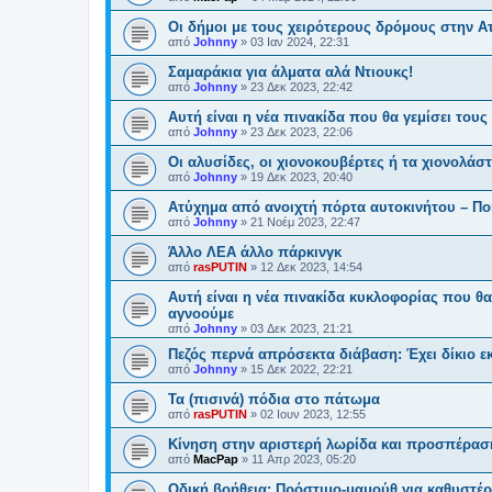
Οι δήμοι με τους χειρότερους δρόμους στην Α
από
Johnny
»
03 Ιαν 2024, 22:31
Σαμαράκια για άλματα αλά Ντιουκς!
από
Johnny
»
23 Δεκ 2023, 22:42
Αυτή είναι η νέα πινακίδα που θα γεμίσει τους
από
Johnny
»
23 Δεκ 2023, 22:06
Οι αλυσίδες, οι χιονοκουβέρτες ή τα χιονολάστ
από
Johnny
»
19 Δεκ 2023, 20:40
Ατύχημα από ανοιχτή πόρτα αυτοκινήτου – Ποι
από
Johnny
»
21 Νοέμ 2023, 22:47
Άλλο ΛΕΑ άλλο πάρκινγκ
από
rasPUTIN
»
12 Δεκ 2023, 14:54
Αυτή είναι η νέα πινακίδα κυκλοφορίας που θα
αγνοούμε
από
Johnny
»
03 Δεκ 2023, 21:21
Πεζός περνά απρόσεκτα διάβαση: Έχει δίκιο εκ
από
Johnny
»
15 Δεκ 2022, 22:21
Τα (πισινά) πόδια στο πάτωμα
από
rasPUTIN
»
02 Ιουν 2023, 12:55
Κίνηση στην αριστερή λωρίδα και προσπέραση
από
MacPap
»
11 Απρ 2023, 05:20
Οδική βοήθεια: Πρόστιμο-μαμούθ για καθυστέ