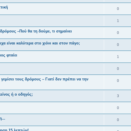
ττική
0
1
 δρόμους –Πού θα τη δούμε, τι σημαίνει
0
ιχα είναι καλύτερα στο χιόνι και στον πάγο;
0
ος φταίει
1
0
 γεμίσει τους δρόμους – Γιατί δεν πρέπει να την
0
είνος ή ο οδηγός;
3
0
...
0
ρηση 15 λεπτών!