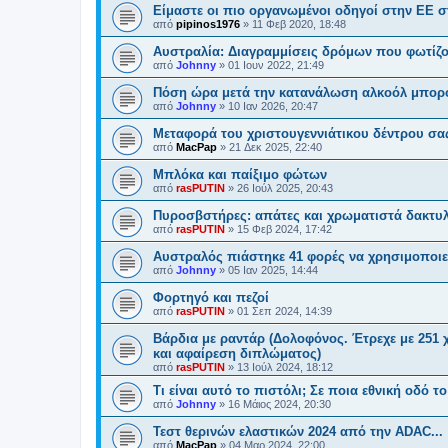
Είμαστε οι πιο οργανωμένοι οδηγοί στην ΕΕ στ
από
pipinos1976
»
11 Φεβ 2020, 18:48
Αυστραλία: Διαγραμμίσεις δρόμων που φωτίζο
από
Johnny
»
01 Ιουν 2022, 21:49
Πόση ώρα μετά την κατανάλωση αλκοόλ μπορ
από
Johnny
»
10 Ιαν 2026, 20:47
Μεταφορά του χριστουγεννιάτικου δέντρου σα
από
MacPap
»
21 Δεκ 2025, 22:40
Μπλόκα και παίξιμο φώτων
από
rasPUTIN
»
26 Ιούλ 2025, 20:43
Πυροσβστήρες: απάτες και χρωματιστά δακτυλί
από
rasPUTIN
»
15 Φεβ 2024, 17:42
Αυστραλός πιάστηκε 41 φορές να χρησιμοποιε
από
Johnny
»
05 Ιαν 2025, 14:44
Φορτηγό και πεζοί
από
rasPUTIN
»
01 Σεπ 2024, 14:39
Βάρδια με ραντάρ (Δολοφόνος. Έτρεχε με 251 χ
και αφαίρεση διπλώματος)
από
rasPUTIN
»
13 Ιούλ 2024, 18:12
Τι είναι αυτό το πιστόλι; Σε ποια εθνική οδό το
από
Johnny
»
16 Μάιος 2024, 20:30
Τεστ θερινών ελαστικών 2024 από την ADAC...
από
MacPap
»
04 Μαρ 2024, 22:00