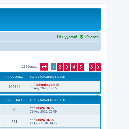
Εγγραφή
Σύνδεση
Σελίδα
2
1
από
3
4
8
5
8
Επόμενη
1
199 θέματα
…
ΠΡΟΒΟΛΈΣ
ΤΕΛΕΥΤΑΊΑ ΔΗΜΟΣΊΕΥΣΗ
από
odigein.com
164346
02 Αύγ 2022, 17:15
ΠΡΟΒΟΛΈΣ
ΤΕΛΕΥΤΑΊΑ ΔΗΜΟΣΊΕΥΣΗ
από
rasPUTIN
73
01 Αύγ 2026, 20:09
από
rasPUTIN
571
17 Ιούλ 2026, 14:49