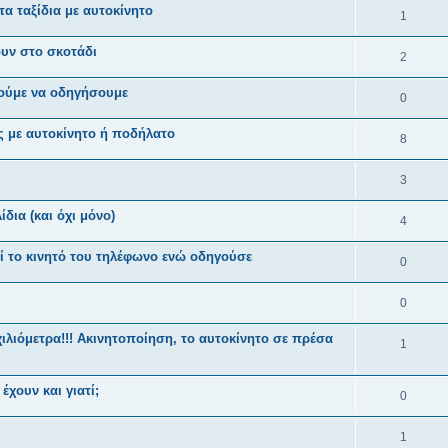
α ταξίδια με αυτοκίνητο
1
υν στο σκοτάδι
2
ούμε να οδηγήσουμε
0
ς με αυτοκίνητο ή ποδήλατο
8
3
δια (και όχι μόνο)
4
ί το κινητό του τηλέφωνο ενώ οδηγούσε
0
0
ιλιόμετρα!!! Ακινητοποίηση, το αυτοκίνητο σε πρέσα
1
 έχουν και γιατί;
0
1