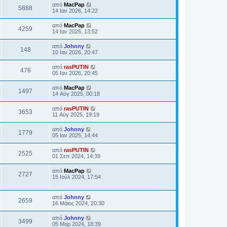
από
MacPap
5888
14 Ιαν 2026, 14:22
από
MacPap
4259
14 Ιαν 2026, 13:52
από
Johnny
148
10 Ιαν 2026, 20:47
από
rasPUTIN
476
05 Ιαν 2026, 20:45
από
MacPap
1497
14 Αύγ 2025, 00:18
από
rasPUTIN
3653
11 Αύγ 2025, 19:19
από
Johnny
1779
05 Ιαν 2025, 14:44
από
rasPUTIN
2525
01 Σεπ 2024, 14:39
από
MacPap
2727
15 Ιούλ 2024, 17:54
από
Johnny
2659
16 Μάιος 2024, 20:30
από
Johnny
3499
05 Μαρ 2024, 18:39