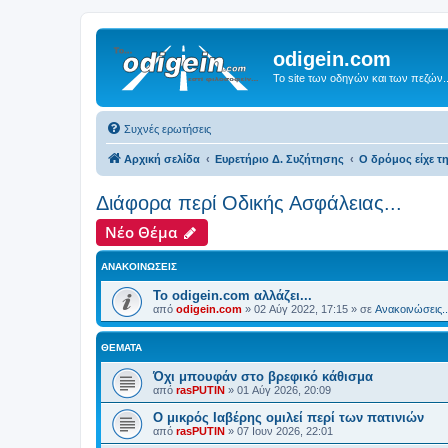
odigein.com
Το site των οδηγών και των πεζών..
Συχνές ερωτήσεις
Αρχική σελίδα
Ευρετήριο Δ. Συζήτησης
Ο δρόμος είχε τη
Διάφορα περί Οδικής Ασφάλειας...
Νέο Θέμα
ΑΝΑΚΟΙΝΏΣΕΙΣ
Το odigein.com αλλάζει...
από
odigein.com
»
02 Αύγ 2022, 17:15
» σε
Ανακοινώσεις..
ΘΈΜΑΤΑ
Όχι μπουφάν στο βρεφικό κάθισμα
από
rasPUTIN
»
01 Αύγ 2026, 20:09
Ο μικρός Ιαβέρης ομιλεί περί των πατινιών
από
rasPUTIN
»
07 Ιουν 2026, 22:01