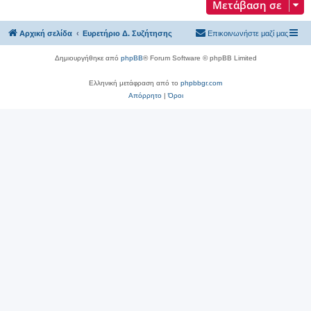
Μετάβαση σε
Αρχική σελίδα
Ευρετήριο Δ. Συζήτησης
Επικοινωνήστε μαζί μας
Δημιουργήθηκε από
phpBB
® Forum Software © phpBB Limited
Ελληνική μετάφραση από το
phpbbgr.com
Απόρρητο
|
Όροι