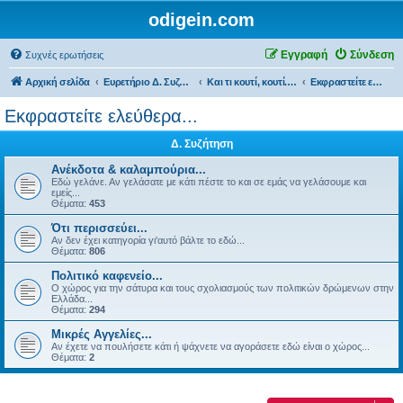
odigein.com
Εγγραφή
Σύνδεση
Συχνές ερωτήσεις
Αρχική σελίδα
Ευρετήριο Δ. Συζήτησης
Και τι κουτί, κουτί... τώρα και η οδήγηση καινούργια σε κουτί...
Εκφραστείτε ελεύθερα...
Εκφραστείτε ελεύθερα...
Δ. Συζήτηση
Ανέκδοτα & καλαμπούρια...
Εδώ γελάνε. Αν γελάσατε με κάτι πέστε το και σε εμάς να γελάσουμε και
εμείς...
Θέματα:
453
Ότι περισσεύει...
Αν δεν έχει κατηγορία γι'αυτό βάλτε το εδώ...
Θέματα:
806
Πολιτικό καφενείο...
Ο χώρος για την σάτυρα και τους σχολιασμούς των πολιτικών δρώμενων στην
Ελλάδα...
Θέματα:
294
Μικρές Αγγελίες...
Αν έχετε να πουλήσετε κάτι ή ψάχνετε να αγοράσετε εδώ είναι ο χώρος...
Θέματα:
2