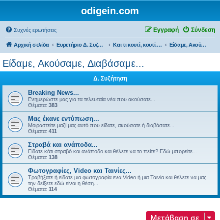
odigein.com
Εγγραφή
Σύνδεση
Συχνές ερωτήσεις
Αρχική σελίδα
Ευρετήριο Δ. Συζήτησης
Και τι κουτί, κουτί... τώρα και η οδήγηση καινούργια σε κουτί...
Είδαμε, Ακούσαμε, Διαβάσαμε...
Είδαμε, Ακούσαμε, Διαβάσαμε...
Δ. Συζήτηση
Breaking News...
Ενημερώστε μας για τα τελευταία νέα που ακούσατε...
Θέματα:
383
Μας έκανε εντύπωση...
Μοιραστείτε μαζί μας αυτό που είδατε, ακούσατε ή διαβάσατε...
Θέματα:
411
Στραβά και ανάποδα...
Είδατε κάτι στραβό και ανάποδο και θέλετε να το πείτε? Εδώ μπορείτε...
Θέματα:
138
Φωτογραφίες, Video και Ταινίες...
Τραβήξατε ή είδατε μια φωτογραφία ενα Video ή μια Ταινία και θέλετε να μας
την δείξετε εδώ είναι η θέση...
Θέματα:
114
Μετάβαση σε