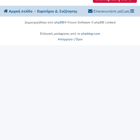
Αρχική σελίδα
Ευρετήριο Δ. Συζήτησης
Επικοινωνήστε μαζί μας
Δημιουργήθηκε από
phpBB
® Forum Software © phpBB Limited
Ελληνική μετάφραση από το
phpbbgr.com
Απόρρητο
|
Όροι