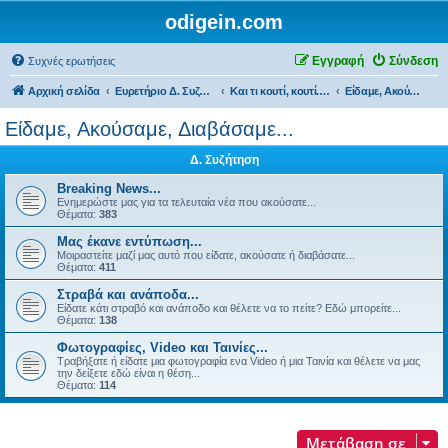
odigein.com
Εγγραφή
Σύνδεση
Συχνές ερωτήσεις
Αρχική σελίδα
Ευρετήριο Δ. Συζήτησης
Και τι κουτί, κουτί... τώρα και η οδήγηση καινούργια σε κουτί...
Είδαμε, Ακούσαμε, Διαβάσαμε...
Είδαμε, Ακούσαμε, Διαβάσαμε...
Δ. Συζήτηση
Breaking News...
Ενημερώστε μας για τα τελευταία νέα που ακούσατε...
Θέματα:
383
Μας έκανε εντύπωση...
Μοιραστείτε μαζί μας αυτό που είδατε, ακούσατε ή διαβάσατε...
Θέματα:
411
Στραβά και ανάποδα...
Είδατε κάτι στραβό και ανάποδο και θέλετε να το πείτε? Εδώ μπορείτε...
Θέματα:
138
Φωτογραφίες, Video και Ταινίες...
Τραβήξατε ή είδατε μια φωτογραφία ενα Video ή μια Ταινία και θέλετε να μας
την δείξετε εδώ είναι η θέση...
Θέματα:
114
Μετάβαση σε