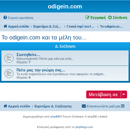
odigein.com
Εγγραφή
Σύνδεση
Συχνές ερωτήσεις
Αρχική σελίδα
Ευρετήριο Δ. Συζήτησης
Γενικά περί του forum...
Το odigein.com και τα μέλη του...
Το odigein.com και τα μέλη του...
Δ. Συζήτηση
Συστηθείτε...
Καλωσορίσατε! Πέστε μας κάτι για εσάς...
Θέματα:
7
Πείτε μας την γνώμη σας...
Το κυτίο παραπόνων και προτάσεων που αφορούν το odigein...
Θέματα:
6
Μετάβαση σε
Αρχική σελίδα
Ευρετήριο Δ. Συζήτησης
Επικοινωνήστε μαζί μας
Δημιουργήθηκε από
phpBB
® Forum Software © phpBB Limited
Ελληνική μετάφραση από το
phpbbgr.com