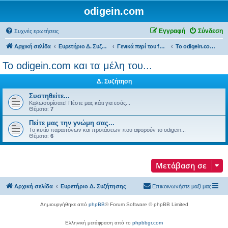
odigein.com
Εγγραφή
Σύνδεση
Συχνές ερωτήσεις
Αρχική σελίδα
Ευρετήριο Δ. Συζήτησης
Γενικά περί του forum...
Το odigein.com και τα μέλη του...
Το odigein.com και τα μέλη του...
Δ. Συζήτηση
Συστηθείτε...
Καλωσορίσατε! Πέστε μας κάτι για εσάς...
Θέματα:
7
Πείτε μας την γνώμη σας...
Το κυτίο παραπόνων και προτάσεων που αφορούν το odigein...
Θέματα:
6
Μετάβαση σε
Αρχική σελίδα
Ευρετήριο Δ. Συζήτησης
Επικοινωνήστε μαζί μας
Δημιουργήθηκε από
phpBB
® Forum Software © phpBB Limited
Ελληνική μετάφραση από το
phpbbgr.com