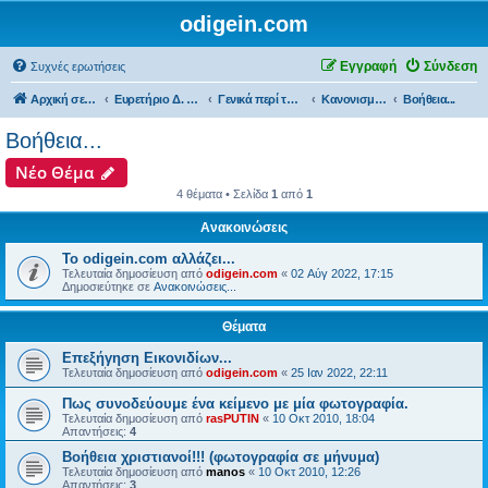
odigein.com
Εγγραφή
Σύνδεση
Συχνές ερωτήσεις
Αρχική σελίδα
Ευρετήριο Δ. Συζήτησης
Γενικά περί του forum...
Κανονισμοί λειτουργίας & Ανακοινώσεις του forum......
Βοήθεια...
Βοήθεια...
Νέο Θέμα
4 θέματα • Σελίδα
1
από
1
Ανακοινώσεις
Το odigein.com αλλάζει...
Τελευταία δημοσίευση από
odigein.com
«
02 Αύγ 2022, 17:15
Δημοσιεύτηκε σε
Ανακοινώσεις...
Θέματα
Επεξήγηση Εικονιδίων...
Τελευταία δημοσίευση από
odigein.com
«
25 Ιαν 2022, 22:11
Πως συνοδεύουμε ένα κείμενο με μία φωτογραφία.
Τελευταία δημοσίευση από
rasPUTIN
«
10 Οκτ 2010, 18:04
Απαντήσεις:
4
Βοήθεια χριστιανοί!!! (φωτογραφία σε μήνυμα)
Τελευταία δημοσίευση από
manos
«
10 Οκτ 2010, 12:26
Απαντήσεις:
3