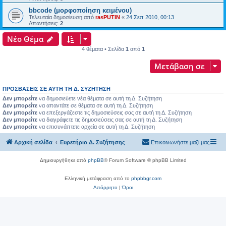
bbcode (μορφοποίηση κειμένου)
Τελευταία δημοσίευση από
rasPUTIN
«
24 Σεπ 2010, 00:13
Απαντήσεις:
2
Νέο Θέμα
4 θέματα • Σελίδα
1
από
1
Μετάβαση σε
ΠΡΟΣΒΆΣΕΙΣ ΣΕ ΑΥΤΉ ΤΗ Δ. ΣΥΖΉΤΗΣΗ
Δεν μπορείτε
να δημοσιεύετε νέα θέματα σε αυτή τη Δ. Συζήτηση
Δεν μπορείτε
να απαντάτε σε θέματα σε αυτή τη Δ. Συζήτηση
Δεν μπορείτε
να επεξεργάζεστε τις δημοσιεύσεις σας σε αυτή τη Δ. Συζήτηση
Δεν μπορείτε
να διαγράφετε τις δημοσιεύσεις σας σε αυτή τη Δ. Συζήτηση
Δεν μπορείτε
να επισυνάπτετε αρχεία σε αυτή τη Δ. Συζήτηση
Αρχική σελίδα
Ευρετήριο Δ. Συζήτησης
Επικοινωνήστε μαζί μας
Δημιουργήθηκε από
phpBB
® Forum Software © phpBB Limited
Ελληνική μετάφραση από το
phpbbgr.com
Απόρρητο
|
Όροι