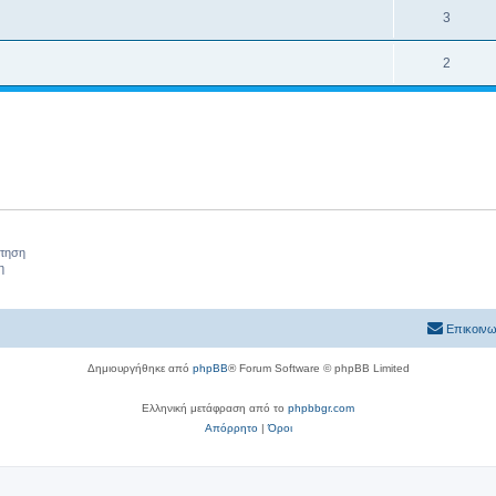
3
2
ήτηση
η
Επικοινω
Δημιουργήθηκε από
phpBB
® Forum Software © phpBB Limited
Ελληνική μετάφραση από το
phpbbgr.com
Απόρρητο
|
Όροι