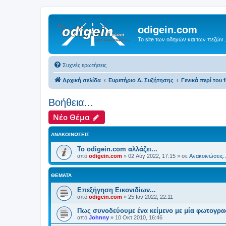
odigein.com
Το site των οδηγών και των πεζών..
Συχνές ερωτήσεις
Αρχική σελίδα
Ευρετήριο Δ. Συζήτησης
Γενικά περί του f
Βοήθεια...
Νέο Θέμα
ΑΝΑΚΟΙΝΏΣΕΙΣ
Το odigein.com αλλάζει...
από
odigein.com
»
02 Αύγ 2022, 17:15
» σε
Ανακοινώσεις..
ΘΈΜΑΤΑ
Επεξήγηση Εικονιδίων...
από
odigein.com
»
25 Ιαν 2022, 22:11
Πως συνοδεύουμε ένα κείμενο με μία φωτογρα
από
Johnny
»
10 Οκτ 2010, 16:46