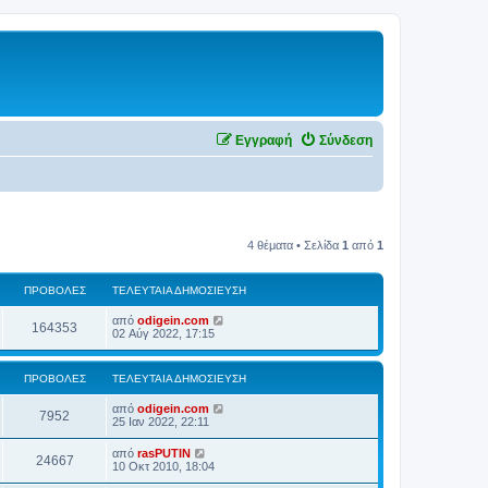
Εγγραφή
Σύνδεση
4 θέματα • Σελίδα
1
από
1
ΠΡΟΒΟΛΈΣ
ΤΕΛΕΥΤΑΊΑ ΔΗΜΟΣΊΕΥΣΗ
από
odigein.com
164353
02 Αύγ 2022, 17:15
ΠΡΟΒΟΛΈΣ
ΤΕΛΕΥΤΑΊΑ ΔΗΜΟΣΊΕΥΣΗ
από
odigein.com
7952
25 Ιαν 2022, 22:11
από
rasPUTIN
24667
10 Οκτ 2010, 18:04