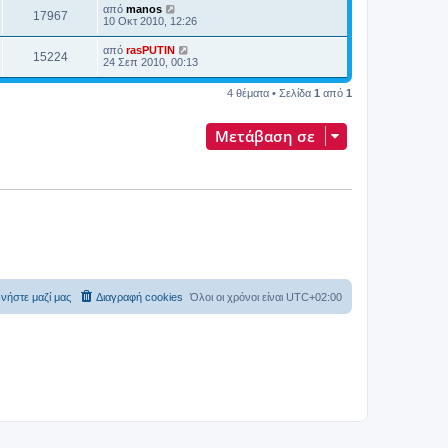
από
manos
17967
10 Οκτ 2010, 12:26
από
rasPUTIN
15224
24 Σεπ 2010, 00:13
4 θέματα • Σελίδα
1
από
1
Μετάβαση σε
νήστε μαζί μας
Διαγραφή cookies
Όλοι οι χρόνοι είναι
UTC+02:00