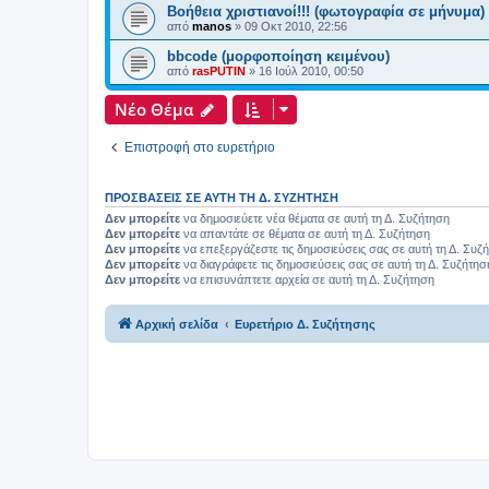
Βοήθεια χριστιανοί!!! (φωτογραφία σε μήνυμα)
από
manos
»
09 Οκτ 2010, 22:56
bbcode (μορφοποίηση κειμένου)
από
rasPUTIN
»
16 Ιούλ 2010, 00:50
Νέο Θέμα
Επιστροφή στο ευρετήριο
ΠΡΟΣΒΆΣΕΙΣ ΣΕ ΑΥΤΉ ΤΗ Δ. ΣΥΖΉΤΗΣΗ
Δεν μπορείτε
να δημοσιεύετε νέα θέματα σε αυτή τη Δ. Συζήτηση
Δεν μπορείτε
να απαντάτε σε θέματα σε αυτή τη Δ. Συζήτηση
Δεν μπορείτε
να επεξεργάζεστε τις δημοσιεύσεις σας σε αυτή τη Δ. Συζ
Δεν μπορείτε
να διαγράφετε τις δημοσιεύσεις σας σε αυτή τη Δ. Συζήτησ
Δεν μπορείτε
να επισυνάπτετε αρχεία σε αυτή τη Δ. Συζήτηση
Αρχική σελίδα
Ευρετήριο Δ. Συζήτησης