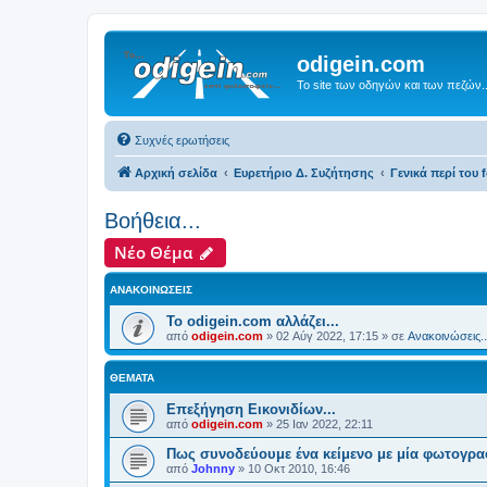
odigein.com
Το site των οδηγών και των πεζών..
Συχνές ερωτήσεις
Αρχική σελίδα
Ευρετήριο Δ. Συζήτησης
Γενικά περί του f
Βοήθεια...
Νέο Θέμα
ΑΝΑΚΟΙΝΏΣΕΙΣ
Το odigein.com αλλάζει...
από
odigein.com
»
02 Αύγ 2022, 17:15
» σε
Ανακοινώσεις..
ΘΈΜΑΤΑ
Επεξήγηση Εικονιδίων...
από
odigein.com
»
25 Ιαν 2022, 22:11
Πως συνοδεύουμε ένα κείμενο με μία φωτογρα
από
Johnny
»
10 Οκτ 2010, 16:46