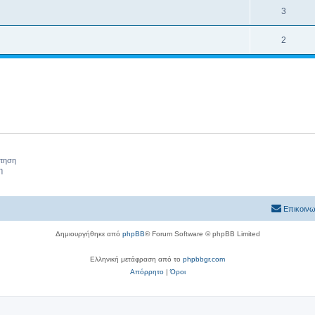
3
2
ήτηση
η
Επικοινω
Δημιουργήθηκε από
phpBB
® Forum Software © phpBB Limited
Ελληνική μετάφραση από το
phpbbgr.com
Απόρρητο
|
Όροι