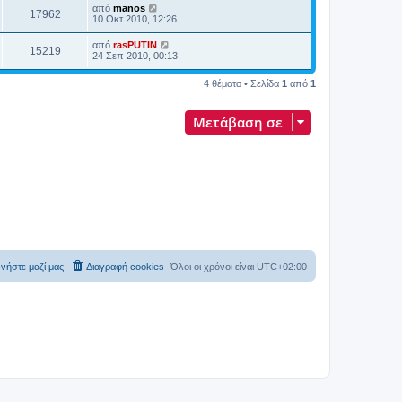
από
manos
17962
10 Οκτ 2010, 12:26
από
rasPUTIN
15219
24 Σεπ 2010, 00:13
4 θέματα • Σελίδα
1
από
1
Μετάβαση σε
νήστε μαζί μας
Διαγραφή cookies
Όλοι οι χρόνοι είναι
UTC+02:00